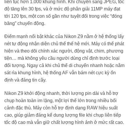
liên tục hơn 1.000 khung hình. Khi chuyển sang JPEG, tốc
độ tăng lên 30 fps, và ở mức độ phân giải 11MP máy đạt
tới 120 fps, một con số gần như tuyệt đối trong việc “đóng
băng” chuyển động.
Điểm mạnh nổi bật khác của Nikon Z9 nằm ở hệ thống lấy
nét tự động nhận diện chủ thể thế hệ mới. Máy có thể phát
hiện và theo dõi chính xác người, động vật, chim, phương
tiện… mà không yêu cầu người dùng chỉ định trước loại
đối tượng. Ngay cả khi chủ thể di chuyển nhanh hoặc nằm
sát rìa khung hình, hệ thống AF vẫn bám nét cực kỳ ổn
định và đáng tin cậy.
Nikon Z9 khởi động nhanh, thời lượng pin dài và hỗ trợ
chụp hoàn toàn im lặng, một lợi thế lớn trong nhiều bối
cảnh đặc thù. Máy còn hỗ trợ định dạng RAW hiệu suất
cao, giúp giảm đáng kể dung lượng file khi chụp liên tiếp
tốc độ cao mà vẫn giữ chất lượng hình ảnh ở mức rất cao.