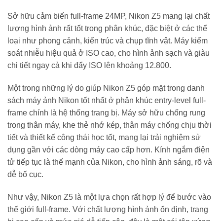
Sở hữu cảm biến full-frame 24MP, Nikon Z5 mang lại chất
lượng hình ảnh rất tốt trong phân khúc, đặc biệt ở các thể
loại như phong cảnh, kiến trúc và chụp tĩnh vật. Máy kiểm
soát nhiễu hiệu quả ở ISO cao, cho hình ảnh sạch và giàu
chi tiết ngay cả khi đẩy ISO lên khoảng 12.800.
Một trong những lý do giúp Nikon Z5 góp mặt trong danh
sách máy ảnh Nikon tốt nhất ở phân khúc entry-level full-
frame chính là hệ thống trang bị. Máy sở hữu chống rung
trong thân máy, khe thẻ nhớ kép, thân máy chống chịu thời
tiết và thiết kế công thái học tốt, mang lại trải nghiệm sử
dụng gần với các dòng máy cao cấp hơn. Kính ngắm điện
tử tiếp tục là thế mạnh của Nikon, cho hình ảnh sáng, rõ và
dễ bố cục.
Như vậy, Nikon Z5 là một lựa chọn rất hợp lý để bước vào
thế giới full-frame. Với chất lượng hình ảnh ổn định, trang