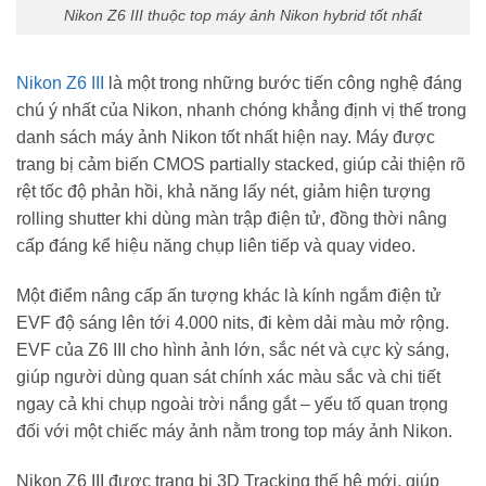
Nikon Z6 III thuộc top máy ảnh Nikon hybrid tốt nhất
Nikon Z6 III
là một trong những bước tiến công nghệ đáng
chú ý nhất của Nikon, nhanh chóng khẳng định vị thế trong
danh sách máy ảnh Nikon tốt nhất hiện nay. Máy được
trang bị cảm biến CMOS partially stacked, giúp cải thiện rõ
rệt tốc độ phản hồi, khả năng lấy nét, giảm hiện tượng
rolling shutter khi dùng màn trập điện tử, đồng thời nâng
cấp đáng kể hiệu năng chụp liên tiếp và quay video.
Một điểm nâng cấp ấn tượng khác là kính ngắm điện tử
EVF độ sáng lên tới 4.000 nits, đi kèm dải màu mở rộng.
EVF của Z6 III cho hình ảnh lớn, sắc nét và cực kỳ sáng,
giúp người dùng quan sát chính xác màu sắc và chi tiết
ngay cả khi chụp ngoài trời nắng gắt – yếu tố quan trọng
đối với một chiếc máy ảnh nằm trong top máy ảnh Nikon.
Nikon Z6 III được trang bị 3D Tracking thế hệ mới, giúp