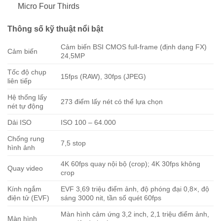
Micro Four Thirds
Thông số kỹ thuật nổi bật
Cảm biến BSI CMOS full-frame (định dạng FX)
Cảm biến
24,5MP
Tốc độ chụp
15fps (RAW), 30fps (JPEG)
liên tiếp
Hệ thống lấy
273 điểm lấy nét có thể lựa chọn
nét tự động
Dải ISO
ISO 100 – 64.000
Chống rung
7,5 stop
hình ảnh
4K 60fps quay nội bộ (crop); 4K 30fps không
Quay video
crop
Kính ngắm
EVF 3,69 triệu điểm ảnh, độ phóng đại 0,8×, độ
điện tử (EVF)
sáng 3000 nit, tần số quét 60fps
Màn hình cảm ứng 3,2 inch, 2,1 triệu điểm ảnh,
Màn hình