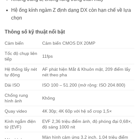
Hệ ống kính ngàm Z định dạng DX còn hạn chế về lựa
chọn
Thông số kỹ thuật nổi bật
Cảm biến
Cảm biến CMOS DX 20MP
Tốc độ chụp liên
11fps
tiếp
Hệ thống lấy nét
AF phát hiện Mắt & Khuôn mặt, 209 điểm lấy
tự động
nét theo pha
Dải ISO
ISO 100 – 51.200 (mở rộng: ISO 204.800)
Chống rung
Không
hình ảnh
Quay video
4K 30p; 4K 60p với hệ số crop 1,5×
Kính ngắm điện
EVF 2,36 triệu điểm ảnh, độ phóng đại 0,68×,
tử (EVF)
độ sáng 1000 nit
Màn hình cảm ứng 3,2 inch, 1,04 triệu điểm