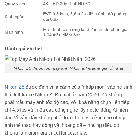
Quay video
4K UHD 30p; Full HD 60p
EVF 0,5 inch, 3,6 triệu điểm ảnh, độ phóng
Kính ngắm
đại 0,8x
Màn hình cảm ứng lật 3,2 inch, độ phân giải
Màn hình
1,04 triệu điểm ảnh
Đánh giá chi tiết
Nikon Z5 thuộc top máy ảnh Nikon full-frame giá tốt nhất
Nikon Z5
được định vị là cánh cửa “nhập môn” vào hệ sinh
thái full-frame Nikon Z. Ra mắt từ năm 2020, Z5 không
phải mẫu máy ảnh tốc độ cao, với khả năng chụp liên tiếp
chỉ 4,5 fps và thiếu các công nghệ lấy nét tự động AI hiện
đại. Vì vậy, đây không phải lựa chọn lý tưởng cho nhiếp
ảnh thể thao hay động vật hoang dã – nhưng điều đó
không làm giảm giá trị cốt lõi của máy.