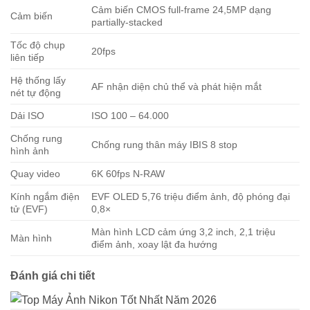
Cảm biến CMOS full-frame 24,5MP dạng
Cảm biến
partially-stacked
Tốc độ chụp
20fps
liên tiếp
Hệ thống lấy
AF nhận diện chủ thể và phát hiện mắt
nét tự động
Dải ISO
ISO 100 – 64.000
Chống rung
Chống rung thân máy IBIS 8 stop
hình ảnh
Quay video
6K 60fps N-RAW
Kính ngắm điện
EVF OLED 5,76 triệu điểm ảnh, độ phóng đại
tử (EVF)
0,8×
Màn hình LCD cảm ứng 3,2 inch, 2,1 triệu
Màn hình
điểm ảnh, xoay lật đa hướng
Đánh giá chi tiết