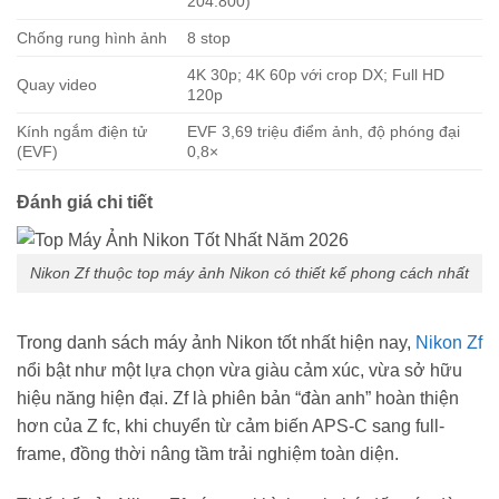
204.800)
Chống rung hình ảnh
8 stop
4K 30p; 4K 60p với crop DX; Full HD
Quay video
120p
Kính ngắm điện tử
EVF 3,69 triệu điểm ảnh, độ phóng đại
(EVF)
0,8×
Đánh giá chi tiết
Nikon Zf thuộc top máy ảnh Nikon có thiết kế phong cách nhất
Trong danh sách máy ảnh Nikon tốt nhất hiện nay,
Nikon Zf
nổi bật như một lựa chọn vừa giàu cảm xúc, vừa sở hữu
hiệu năng hiện đại. Zf là phiên bản “đàn anh” hoàn thiện
hơn của Z fc, khi chuyển từ cảm biến APS-C sang full-
frame, đồng thời nâng tầm trải nghiệm toàn diện.