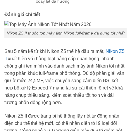
xoay lật đa hướng
Đánh giá chi tiết
Nikon Z5 II thuộc top máy ảnh Nikon full-frame đa dụng tốt nhất
Sau 5 năm kể từ khi Nikon Z5 thế hệ đầu ra mắt,
Nikon Z5
II
xuất hiện với hàng loạt nâng cấp quan trọng, nhanh
chóng ghi tên mình vào danh sách máy ảnh Nikon tốt nhất
trong phân khúc full-frame phổ thông. Dù độ phân giải vẫn
giữ ở mức 24,5MP, việc chuyển sang cảm biến BSI kết
hợp bộ xử lý Expeed 7 mang lại sự cải thiện rõ rệt về khả
năng chụp thiếu sáng, kiểm soát nhiễu tốt hơn và dải
tương phản động rộng hơn.
Nikon Z5 II được trang bị hệ thống lấy nét tự động nhận
diện chủ thể thế hệ mới, có thể nhận diện tới 9 loại đối
tượng. Công nghệ 3D Tracking giúp máy duy trì điểm nét