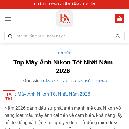
Bỏ
CHẤT LƯỢNG - TẬN TÂM - UY TÍN
qua
nội
dung
Tìm
kiếm
sản
phẩm:
TIN TỨC
Top Máy Ảnh Nikon Tốt Nhất Năm
2026
ĐĂNG VÀO
THÁNG 1 15, 2026
BỞI
NGUYỄN HƯƠNG
15
Th1
Năm 2026 đánh dấu sự phát triển mạnh mẽ của Nikon với
hàng loạt mẫu máy ảnh cải tiến về cảm biến, khả năng lấy
nét tự động và hiệu suất quay video. Từ dòng mirrorless