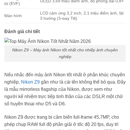
OLED 3,69 triệu điểm ảnh, độ phóng đại 0,8×
tử (EVF)
LCD cảm ứng 3,2 inch, 2,1 triệu điểm ảnh, lật
Màn hình
3 hướng (3-way Tilt)
Đánh giá chi tiết
Nikon Z9 – Máy ảnh Nikon tốt nhất cho nhiếp ảnh chuyên
nghiệp
Nếu nhắc đến máy ảnh Nikon tốt nhất ở phân khúc chuyên
nghiệp,
Nikon Z9
gần như là cái tên không thể bỏ qua. Đây
là mẫu mirrorless flagship của Nikon, được xem như
người kế nhiệm trực tiếp tinh thần của các DSLR một chữ
số huyền thoại như D5 và D6.
Nikon Z9 được trang bị cảm biến full-frame 45,7MP, cho
phép chụp RAW full độ phân giải ở tốc độ 20 fps, duy trì