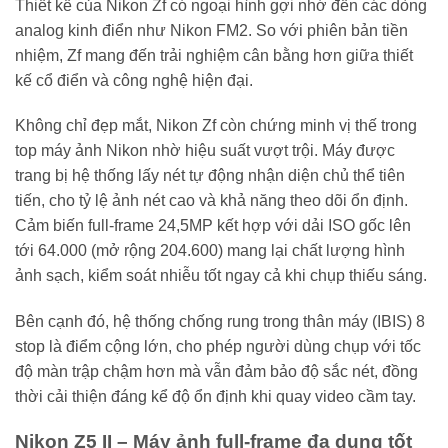
Thiết kế của Nikon Zf có ngoại hình gợi nhớ đến các dòng
analog kinh điển như Nikon FM2. So với phiên bản tiền
nhiệm, Zf mang đến trải nghiệm cân bằng hơn giữa thiết
kế cổ điển và công nghệ hiện đại.
Không chỉ đẹp mắt, Nikon Zf còn chứng minh vị thế trong
top máy ảnh Nikon nhờ hiệu suất vượt trội. Máy được
trang bị hệ thống lấy nét tự động nhận diện chủ thể tiên
tiến, cho tỷ lệ ảnh nét cao và khả năng theo dõi ổn định.
Cảm biến full-frame 24,5MP kết hợp với dải ISO gốc lên
tới 64.000 (mở rộng 204.600) mang lại chất lượng hình
ảnh sạch, kiểm soát nhiễu tốt ngay cả khi chụp thiếu sáng.
Bên cạnh đó, hệ thống chống rung trong thân máy (IBIS) 8
stop là điểm cộng lớn, cho phép người dùng chụp với tốc
độ màn trập chậm hơn mà vẫn đảm bảo độ sắc nét, đồng
thời cải thiện đáng kể độ ổn định khi quay video cầm tay.
Nikon Z5 II – Máy ảnh full-frame đa dụng tốt