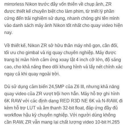
mirrorless Nikon trước đây vốn thiên về chụp ảnh, ZR
được thiết kế chuyên biệt cho làm phim, từ triết lý phần
cứng đến trải nghiệm sử dụng, nhanh chóng ghi tên mình
vào danh sách máy ảnh Nikon tốt nhất cho quay video hiện
nay.
Về thiết kế, Nikon ZR sở hữu thân máy nhỏ gọn, cân đối,
tối ưu cho gimbal và rig quay chuyên nghiệp. Máy được
trang bị màn hình cảm ứng xoay lật 4 inch cỡ lớn, độ sáng
cao, cho khả năng theo dõi khung hình và lấy nét chính xác
ngay cả khi quay ngoài trời.
Dù sử dụng cảm biến 24,5MP của Z6 III, nhưng khả năng
quay video của ZR vượt trội hơn hẳn. Máy hỗ trợ ghi hình
6K RAW với các định dạng RED R3D NE 6K và N-RAW, đi
kèm hỗ trợ LUT và âm thanh 32-bit float, đáp ứng đầy đủ
workflow hậu kỳ chuyên nghiệp. Với người dùng không
cần RAW, ZR vẫn mang lại chất lượng video 10-bit H.265