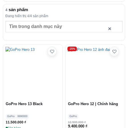
sản phẩm
4
Đang hiển thị 4/4 sản phẩm
Tìm
×
trong
danh
mục
này
-25%
GoPro Hero 13 Black
GoPro Hero 12 | Chính hãng
GoPro
9990000
GoPro
11.500.000
₫
12.500.000
₫
Giá
Giá
9.400.000
₫
Còn hàng