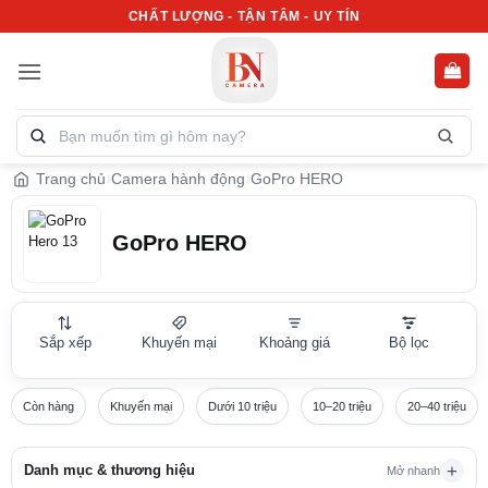
Bỏ
CHẤT LƯỢNG - TẬN TÂM - UY TÍN
qua
nội
dung
Tìm
kiếm
sản
Trang chủ
Camera hành động
GoPro HERO
phẩm:
GoPro HERO
Sắp xếp
Khuyến mại
Khoảng giá
Bộ lọc
Còn hàng
Khuyến mại
Dưới 10 triệu
10–20 triệu
20–40 triệu
Danh mục & thương hiệu
Mở nhanh