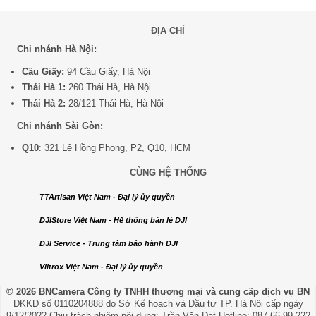
ĐỊA CHỈ
Chi nhánh Hà Nội:
Cầu Giấy:
94 Cầu Giấy, Hà Nội
Thái Hà 1:
260 Thái Hà, Hà Nội
Thái Hà 2:
28/121 Thái Hà, Hà Nội
Chi nhánh Sài Gòn:
Q10
: 321 Lê Hồng Phong, P2, Q10, HCM
CÙNG HỆ THỐNG
TTArtisan Việt Nam - Đại lý ủy quyền
DJIStore Việt Nam - Hệ thống bán lẻ DJI
DJI Service - Trung tâm bảo hành DJI
Viltrox Việt Nam - Đại lý ủy quyền
© 2026 BNCamera
Công ty TNHH thương mại và cung cấp dịch vụ BN
ĐKKD số 0110204888 do Sở Kế hoạch và Đầu tư TP. Hà Nội cấp ngày
9/12/2022 Chịu trách nhiệm nội dung: Trần Văn Đạt Hotline: 087.66.99.222