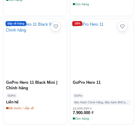
gốc
hiện
Còn hàng
là:
tại
12.500.000 ₫.
là:
9.400.000 ₫.
Sắp về hàng
-34%
GoPro Hero 11 Black Mini |
GoPro Hero 11
Chính hãng
GoPro
GoPro
Liên hệ
Bảo Hành Chính Hãng, Bảo hành BNCamera
Đặt trước / sắp về
12.000.000
₫
Giá
Giá
7.900.000
₫
gốc
hiện
Còn hàng
là:
tại
12.000.000 ₫.
là:
7.900.000 ₫.