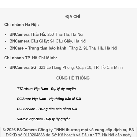
ĐỊA CHỈ
Chi nhánh Hà Nội:
BNCamera Thái Hà:
260 Thái Hà, Hà Nội
BNCamera Cầu Giấy:
94 Cầu Giấy, Hà Nội
BNCare – Trung tâm bảo hành:
Tầng 2, 91 Thái Hà, Hà Nội
Chi nhánh TP. Hồ Chí Minh:
BNCamera SG:
321 Lê Hồng Phong, Quận 10, TP. Hồ Chí Minh
CÙNG HỆ THỐNG
TTArtisan Việt Nam - Đại lý ủy quyền
DJIStore Việt Nam - Hệ thống bán lẻ DJI
DJI Service - Trung tâm bảo hành DJI
Viltrox Việt Nam - Đại lý ủy quyền
© 2026 BNCamera
Công ty TNHH thương mại và cung cấp dịch vụ BN
ĐKKD số 0110204888 do Sở Kế hoạch và Đầu tư TP. Hà Nội cấp ngày