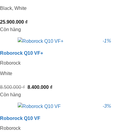
Black, White
25.900.000
₫
Còn hàng
-1%
Roborock Q10 VF+
Roborock
White
Giá
Giá
8.500.000
₫
8.400.000
₫
gốc
hiện
Còn hàng
là:
tại
-3%
8.500.000 ₫.
là:
8.400.000 ₫.
Roborock Q10 VF
Roborock