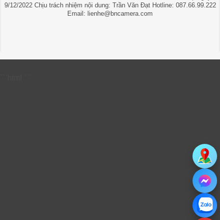
9/12/2022 Chịu trách nhiệm nội dung: Trần Văn Đạt Hotline: 087.66.99.222
Email: lienhe@bncamera.com
```html
```