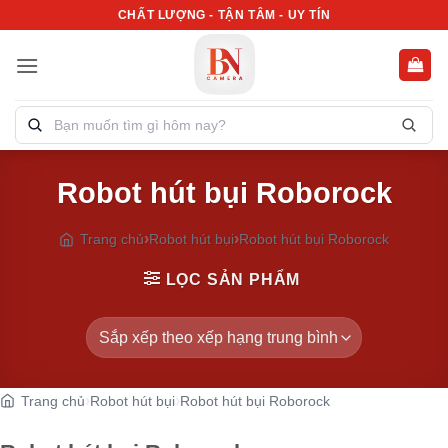
Bỏ
CHẤT LƯỢNG - TẬN TÂM - UY TÍN
qua
nội
dung
Tìm
kiếm
sản
Robot hút bụi Roborock
phẩm:
Trang chủ
Robot hút bụi
Robot hút bụi Roborock
LỌC SẢN PHẨM
Trang chủ
Robot hút bụi
Robot hút bụi Roborock