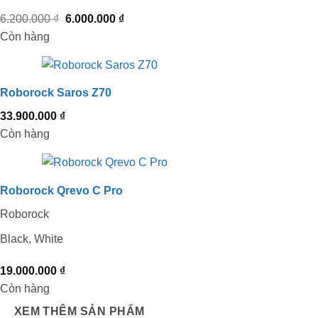
Giá
Giá
6.200.000
₫
6.000.000
₫
gốc
hiện
Còn hàng
là:
tại
6.200.000 ₫.
là:
6.000.000 ₫.
Roborock Saros Z70
33.900.000
₫
Còn hàng
Roborock Qrevo C Pro
Roborock
Black, White
19.000.000
₫
Còn hàng
XEM THÊM SẢN PHẨM