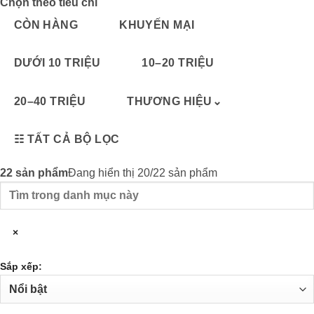
Chọn theo tiêu chí
CÒN HÀNG
KHUYẾN MẠI
DƯỚI 10 TRIỆU
10–20 TRIỆU
20–40 TRIỆU
THƯƠNG HIỆU
⌄
☷
TẤT CẢ BỘ LỌC
22
sản phẩm
Đang hiển thị 20/22 sản phẩm
Tìm
trong
danh
×
mục
này
Sắp xếp: