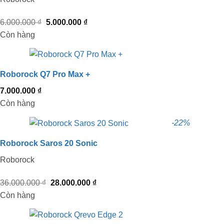
Giá
Giá
6.000.000
₫
5.000.000
₫
gốc
hiện
Còn hàng
là:
tại
6.000.000 ₫.
là:
5.000.000 ₫.
Roborock Q7 Pro Max +
7.000.000
₫
Còn hàng
-22%
Roborock Saros 20 Sonic
Roborock
Giá
Giá
36.000.000
₫
28.000.000
₫
gốc
hiện
Còn hàng
là:
tại
36.000.000 ₫.
là: