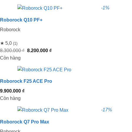
-1%
Roborock Q10 PF+
Roborock
★ 5,0
(1)
Giá
Giá
8.300.000
₫
8.200.000
₫
gốc
hiện
Còn hàng
là:
tại
8.300.000 ₫.
là:
8.200.000 ₫.
Roborock F25 ACE Pro
9.900.000
₫
Còn hàng
-17%
Roborock Q7 Pro Max
Roborock