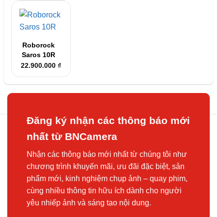
là:
tại
36.000.000 ₫.
là:
28.000.000 ₫.
Roborock
Saros 10R
22.900.000
₫
Đăng ký nhận các thông báo mới
nhất từ BNCamera
Nhận các thông báo mới nhất từ chúng tôi như
chương trình khuyến mãi, ưu đãi đặc biệt, sản
phẩm mới, kinh nghiệm chụp ảnh – quay phim,
cùng nhiều thông tin hữu ích dành cho người
yêu nhiếp ảnh và sáng tạo nội dung.