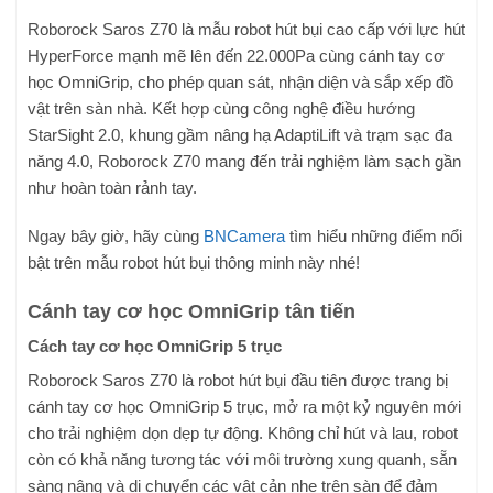
Roborock Saros Z70 là mẫu robot hút bụi cao cấp với lực hút
HyperForce mạnh mẽ lên đến 22.000Pa cùng cánh tay cơ
học OmniGrip, cho phép quan sát, nhận diện và sắp xếp đồ
vật trên sàn nhà. Kết hợp cùng công nghệ điều hướng
StarSight 2.0, khung gầm nâng hạ AdaptiLift và trạm sạc đa
năng 4.0, Roborock Z70 mang đến trải nghiệm làm sạch gần
như hoàn toàn rảnh tay.
Ngay bây giờ, hãy cùng
BNCamera
tìm hiểu những điểm nổi
bật trên mẫu robot hút bụi thông minh này nhé!
Cánh tay cơ học OmniGrip tân tiến
Cách tay cơ học OmniGrip 5 trục
Roborock Saros Z70 là robot hút bụi đầu tiên được trang bị
cánh tay cơ học OmniGrip 5 trục, mở ra một kỷ nguyên mới
cho trải nghiệm dọn dẹp tự động. Không chỉ hút và lau, robot
còn có khả năng tương tác với môi trường xung quanh, sẵn
sàng nâng và di chuyển các vật cản nhẹ trên sàn để đảm