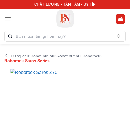
Bỏ
CHẤT LƯỢNG - TẬN TÂM - UY TÍN
qua
nội
dung
Tìm
kiếm
sản
phẩm:
Trang chủ
Robot hút bụi
Robot hút bụi Roborock
Roborock Saros Series