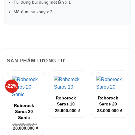
Túi đựng bụi dùng một lần x 1
Mô-đun lau xoay x 2
SẢN PHẨM TƯƠNG TỰ
-22%
Roborock
Roborock
Saros 10
Saros 20
Roborock
25.900.000
₫
33.000.000
₫
Saros 20
Sonic
36.000.000
₫
Giá
Giá
28.000.000
₫
gốc
hiện