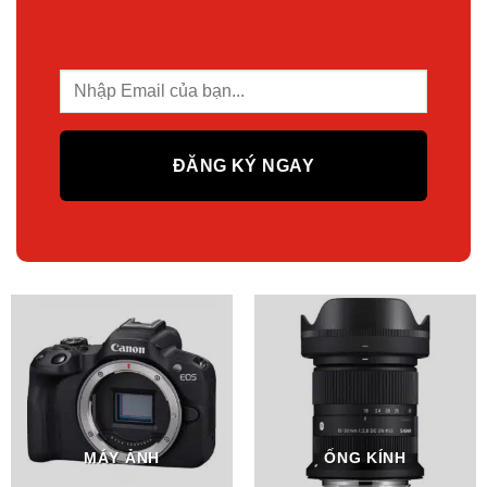
MÁY ẢNH
ỐNG KÍNH