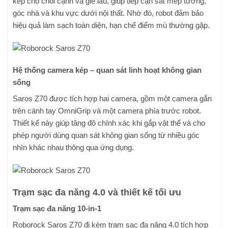
kép cho chổi cạnh và giẻ lau, giúp tiếp cận sát mép tường,
góc nhà và khu vực dưới nội thất. Nhờ đó, robot đảm bảo
hiệu quả làm sạch toàn diện, hạn chế điểm mù thường gặp.
Hệ thống camera kép – quan sát linh hoạt không gian
sống
Saros Z70 được tích hợp hai camera, gồm một camera gắn
trên cánh tay OmniGrip và một camera phía trước robot.
Thiết kế này giúp tăng độ chính xác khi gắp vật thể và cho
phép người dùng quan sát không gian sống từ nhiều góc
nhìn khác nhau thông qua ứng dụng.
Trạm sạc đa năng 4.0 và thiết kế tối ưu
Trạm sạc đa năng 10-in-1
Roborock Saros Z70 đi kèm trạm sạc đa năng 4.0 tích hợp