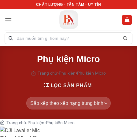
Bỏ
CHẤT LƯỢNG - TẬN TÂM - UY TÍN
qua
nội
dung
Tìm
kiếm
sản
Phụ kiện Micro
phẩm:
Trang chủ
Phụ kiện
Phụ kiện Micro
LỌC SẢN PHẨM
Trang chủ
Phụ kiện
Phụ kiện Micro