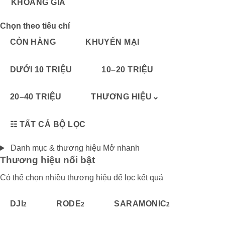
KHOẢNG GIÁ
Chọn theo tiêu chí
CÒN HÀNG
KHUYẾN MẠI
DƯỚI 10 TRIỆU
10–20 TRIỆU
20–40 TRIỆU
THƯƠNG HIỆU
⌄
☷
TẤT CẢ BỘ LỌC
Danh mục & thương hiệu
Mở nhanh
Thương hiệu nổi bật
Có thể chọn nhiều thương hiệu để lọc kết quả
DJI
RODE
SARAMONIC
2
2
2