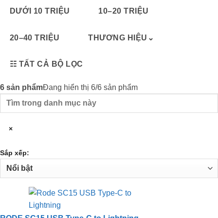
DƯỚI 10 TRIỆU
10–20 TRIỆU
20–40 TRIỆU
THƯƠNG HIỆU
⌄
☷
TẤT CẢ BỘ LỌC
6
sản phẩm
Đang hiển thị 6/6 sản phẩm
Tìm
trong
danh
×
mục
này
Sắp xếp: