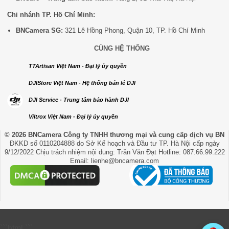
Chi nhánh TP. Hồ Chí Minh:
BNCamera SG:
321 Lê Hồng Phong, Quận 10, TP. Hồ Chí Minh
CÙNG HỆ THỐNG
TTArtisan Việt Nam - Đại lý ủy quyền
DJIStore Việt Nam - Hệ thống bán lẻ DJI
DJI Service - Trung tâm bảo hành DJI
Viltrox Việt Nam - Đại lý ủy quyền
© 2026 BNCamera
Công ty TNHH thương mại và cung cấp dịch vụ BN
ĐKKD số 0110204888 do Sở Kế hoạch và Đầu tư TP. Hà Nội cấp ngày
9/12/2022 Chịu trách nhiệm nội dung: Trần Văn Đạt Hotline: 087.66.99.222
Email: lienhe@bncamera.com
```html
```