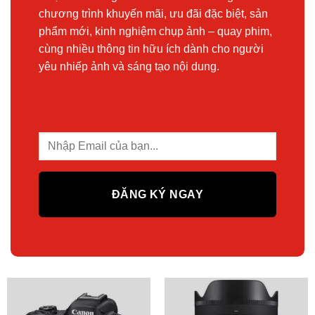
chương trình khuyến mãi, ưu đãi đặc biệt, sản
phẩm mới, kinh nghiệm chụp ảnh – quay phim,
cùng nhiều thông tin hữu ích dành cho người
yêu nhiếp ảnh và sáng tạo nội dung.