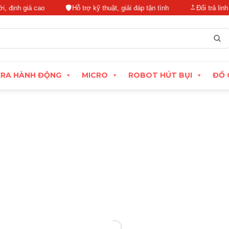
iá cao
Hỗ trợ kỹ thuật, giải đáp tận tình
Đổi trả linh hoạt tr
RA HÀNH ĐỘNG
MICRO
ROBOT HÚT BỤI
ĐỒ 