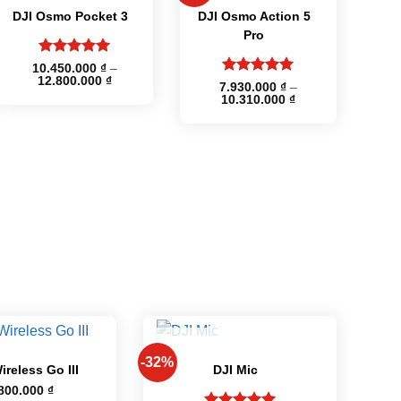
DJI Osmo Pocket 3
DJI Osmo Action 5
Pro
Được xếp
10.450.000
₫
–
Khoảng
12.800.000
hạng
5
5
₫
Được xếp
7.930.000
₫
–
giá:
sao
₫
Khoảng
10.310.000
hạng
5
5
₫
từ
giá:
sao
10.450.000 ₫
₫
từ
đến
7.930.000 ₫
12.800.000 ₫
đến
10.310.000 ₫
+
HẾT HÀNG
-32%
reless Go III
DJI Mic
800.000
₫