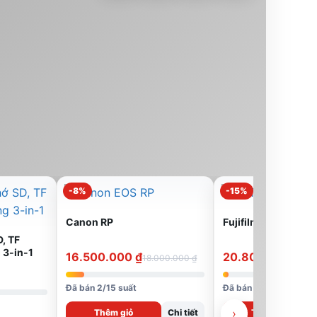
-8%
-15%
Canon RP
Fujifilm X-M5
, TF
 3-in-1
16.500.000
₫
20.800.000
₫
18.000.000
₫
24.
Đã bán 2/15 suất
Đã bán 1/24 suất
›
Thêm giỏ
Chi tiết
Thêm giỏ