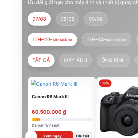
Ưu đãi giới hạn cho máy ảnh và thiết bị quay c
07/08
08/08
09/08
10H–12H
12H–14H
SẮP DIỄN RA
SẮP DIỄN RA
TẤT CẢ
MÁY ẢNH
ỐNG KÍNH
-3%
Canon R6 Mark III
60.500.000
₫
Đã bán 1/7 suất
‹
Xem ngay
Chi tiết