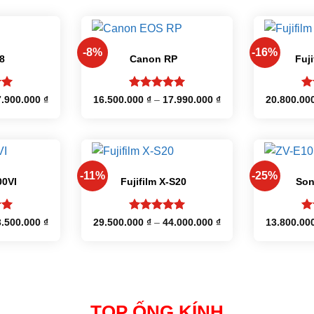
+
+
-8%
-16%
8
Canon RP
Fuji
p
Được xếp
Đư
Khoảng
Khoảng
7.900.000
₫
16.500.000
₫
–
17.990.000
₫
20.800.00
giá:
giá:
5
hạng
5
5
h
từ
từ
sao
sa
25.800.000 ₫
16.500.000 ₫
đến
đến
27.900.000 ₫
17.990.000 ₫
+
+
-11%
-25%
00VI
Fujifilm X-S20
Son
p
Được xếp
Đư
Khoảng
Khoảng
3.500.000
₫
29.500.000
₫
–
44.000.000
₫
13.800.00
giá:
giá:
5
hạng
5
5
h
từ
từ
sao
sa
46.800.000 ₫
29.500.000 ₫
đến
đến
53.500.000 ₫
44.000.000 ₫
TOP ỐNG KÍNH