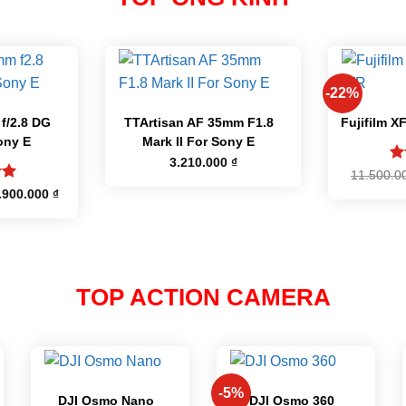
+
+
-22%
f/2.8 DG
TTArtisan AF 35mm F1.8
Fujifilm X
ony E
Mark II For Sony E
3.210.000
₫
Đư
11.500.0
h
p
á
Giá
.900.000
₫
sa
c
hiện
5
tại
.000.000 ₫.
là:
21.900.000 ₫.
TOP ACTION CAMERA
+
+
-5%
DJI Osmo Nano
DJI Osmo 360