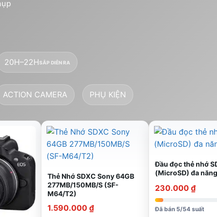
hụp
20H–22H
SẮP DIỄN RA
ACTION CAMERA
PHỤ KIỆN
Đầu đọc thẻ nhớ SD
(MicroSD) đa năng
Thẻ Nhớ SDXC Sony 64GB
277MB/150MB/S (SF-
230.000
₫
M64/T2)
1.590.000
₫
Đã bán 5/54 suất