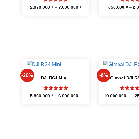
Được xếp
Được xế
Khoảng
2.070.000
₫
–
7.000.000
₫
650.000
₫
–
2.
giá:
hạng
5
5
hạng
5
từ
sao
sao
2.070.000 ₫
đến
7.000.000 ₫
+
+
-20%
-6%
DJI RS4 Mini
Gimbal DJI R
Được xếp
Được xế
Khoảng
5.860.000
₫
–
6.900.000
₫
19.000.000
₫
–
2
giá:
hạng
5
5
hạng
4.7
từ
sao
5 sao
5.860.000 ₫
đến
6.900.000 ₫