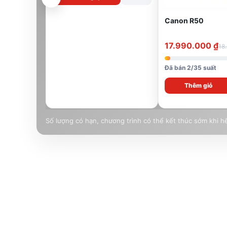
Canon R50
17.990.000
₫
18
Đã bán 2/35 suất
Thêm giỏ
Số lượng có hạn, chương trình có thể kết thúc sớm khi hế