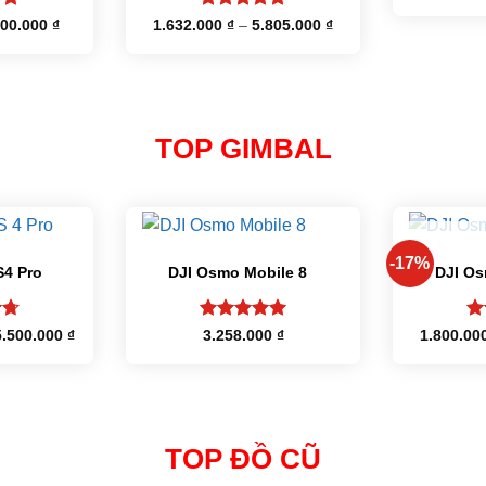
p
Được xếp
Khoảng
Khoảng
300.000
₫
1.632.000
₫
–
5.805.000
₫
giá:
giá:
5
hạng
5
5
từ
từ
sao
650.000 ₫
1.632.000 ₫
đến
đến
2.300.000 ₫
5.805.000 ₫
TOP GIMBAL
+
+
H
-17%
S4 Pro
DJI Osmo Mobile 8
DJI Os
p
Được xếp
Đư
Khoảng
5.500.000
₫
3.258.000
₫
1.800.00
giá:
5
hạng
5
5
h
từ
sao
sa
19.000.000 ₫
đến
25.500.000 ₫
TOP ĐỒ CŨ