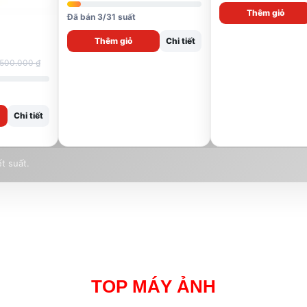
Thêm giỏ
Đã bán 3/31 suất
Thêm giỏ
Chi tiết
.500.000
₫
Chi tiết
t suất.
TOP MÁY ẢNH