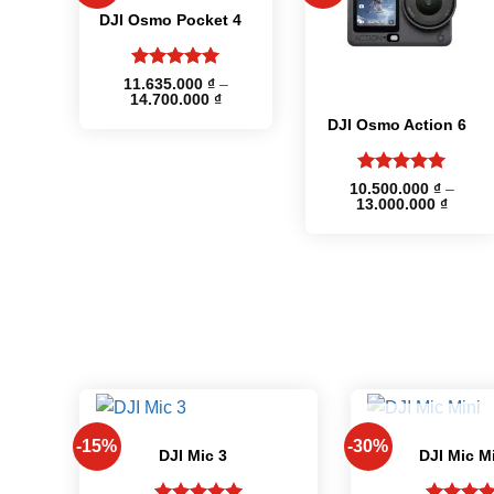
DJI Osmo Pocket 4
+
Được xếp
11.635.000
₫
–
Khoảng
14.700.000
hạng
5
5
₫
giá:
sao
DJI Osmo Action 6
từ
11.635.000 ₫
đến
14.700.000 ₫
Được xếp
10.500.000
₫
–
Khoản
13.000.000
hạng
5
5
₫
giá:
sao
từ
10.500
đến
13.000
+
+
HẾT HÀ
-15%
-30%
DJI Mic 3
DJI Mic M