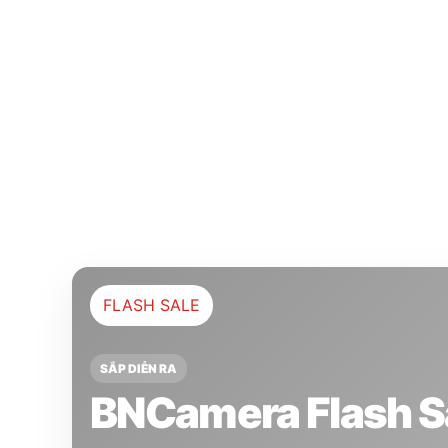
FLASH SALE
SẮP DIỄN RA
BNCamera Flash S