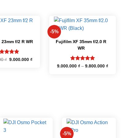
+
-5%
F 23mm f/2 R WR
Fujifilm XF 35mm f/2.0 R
WR
ợc xếp
Giá
Giá
00
₫
9.000.000
₫
gốc
hiện
ạng
5
5
Được xếp
Khoảng
9.000.000
₫
–
9.800.000
₫
là:
tại
o
giá:
hạng
5
5
11.500.000 ₫.
là:
từ
sao
9.000.000 ₫.
9.000.000 ₫
đến
9.800.000 ₫
+
+
-5%