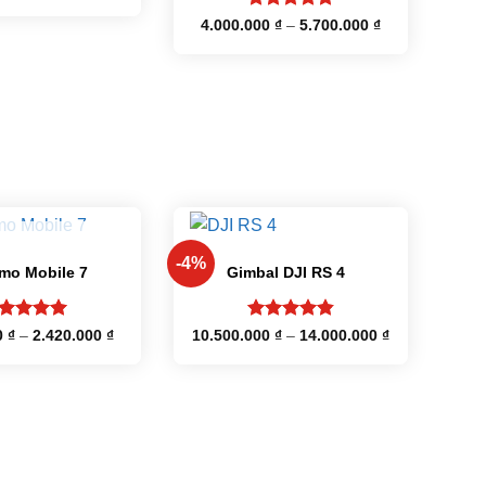
Được xếp
Khoảng
4.000.000
₫
–
5.700.000
₫
giá:
hạng
5
5
từ
sao
4.000.000 ₫
đến
5.700.000 ₫
+
ẾT HÀNG
-4%
mo Mobile 7
Gimbal DJI RS 4
ợc xếp
Được xếp
Khoảng
Khoảng
0
₫
–
2.420.000
₫
10.500.000
₫
–
14.000.000
₫
giá:
giá:
ạng
5
5
hạng
4.86
từ
từ
o
5 sao
1.800.000 ₫
10.500.000 ₫
đến
đến
2.420.000 ₫
14.000.000 ₫