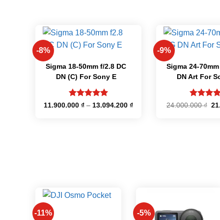
+
+
-8%
-9%
Sigma 18-50mm f/2.8 DC
Sigma 24-70mm 
DN (C) For Sony E
DN Art For S
Được xếp
Được xế
Khoảng
Gi
11.900.000
₫
–
13.094.200
₫
24.000.000
₫
21
giá:
gố
hạng
5
5
hạng
5
từ
là:
sao
sao
11.900.000 ₫
24
đến
13.094.200 ₫
+
-11%
-5%