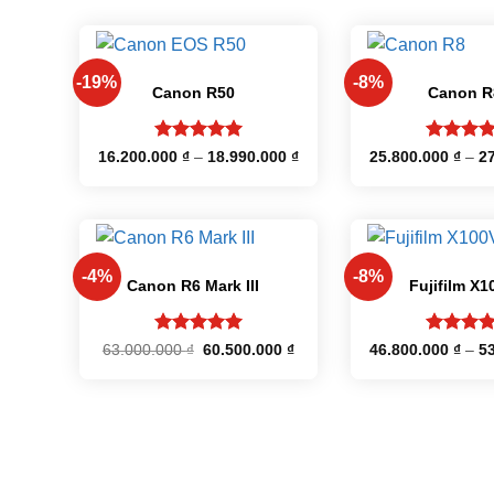
+
+
-19%
-8%
Canon R50
Canon R
Được xếp
Được xế
Khoảng
16.200.000
₫
–
18.990.000
₫
25.800.000
₫
–
2
giá:
hạng
5
5
hạng
5
từ
sao
sao
16.200.000 ₫
đến
18.990.000 ₫
+
+
-4%
-8%
Canon R6 Mark III
Fujifilm X1
Được xếp
Được xế
Giá
Giá
63.000.000
₫
60.500.000
₫
46.800.000
₫
–
5
gốc
hiện
hạng
5
5
hạng
5
là:
tại
sao
sao
63.000.000 ₫.
là:
60.500.000 ₫.