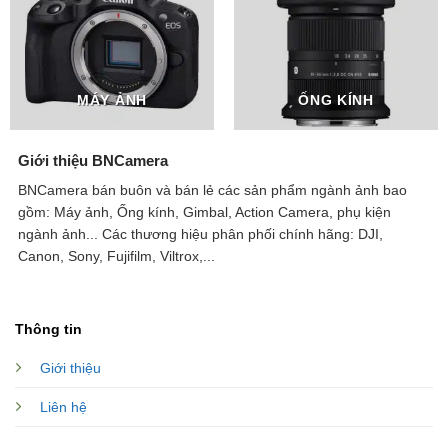
Windproof Fur Case (Black/Grey) × 2
Magnetic Front Cover (Obsidian Black) × 2
Magnetic Front Cover (Cloud White) × 2
MÁY ẢNH
ỐNG KÍNH
Magnetic Back Clip × 2
DJI Mic 3 Magnet × 2
Giới thiệu BNCamera
Storage Bag × 1
BNCamera bán buôn và bán lẻ các sản phẩm ngành ảnh bao
gồm: Máy ảnh, Ống kính, Gimbal, Action Camera, phụ kiện
USB-C Charging Cable × 1
ngành ảnh...
Các thương hiệu phân phối chính hãng: DJI,
Canon, Sony, Fujifilm, Viltrox,...
Thông tin
Giới thiệu
Liên hệ