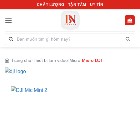
Bỏ
CHẤT LƯỢNG - TẬN TÂM - UY TÍN
qua
nội
dung
Tìm
kiếm
sản
phẩm:
Trang chủ
Thiết bị làm video
Micro
Micro DJI