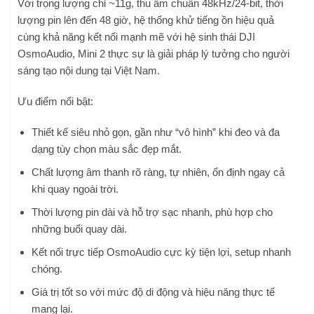
Với trọng lượng chỉ ~11g, thu âm chuẩn 48kHz/24-bit, thời
lượng pin lên đến 48 giờ, hệ thống khử tiếng ồn hiệu quả
cùng khả năng kết nối mạnh mẽ với hệ sinh thái DJI
OsmoAudio, Mini 2 thực sự là giải pháp lý tưởng cho người
sáng tạo nội dung tại Việt Nam.
Ưu điểm nổi bật:
Thiết kế siêu nhỏ gọn, gần như “vô hình” khi đeo và đa
dạng tùy chọn màu sắc đẹp mắt.
Chất lượng âm thanh rõ ràng, tự nhiên, ổn định ngay cả
khi quay ngoài trời.
Thời lượng pin dài và hỗ trợ sạc nhanh, phù hợp cho
những buổi quay dài.
Kết nối trực tiếp OsmoAudio cực kỳ tiện lợi, setup nhanh
chóng.
Giá trị tốt so với mức độ di động và hiệu năng thực tế
mang lại.