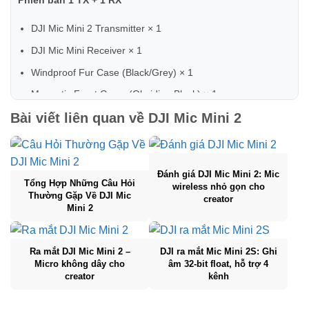
DJI Mic Mini 2 Transmitter × 1
DJI Mic Mini Receiver × 1
Windproof Fur Case (Black/Grey) × 1
Magnetic Front Cover (Obsidian Black) × 1
Bài viết liên quan về
DJI Mic Mini 2
Magnetic Front Cover (Cloud White) × 1
Magnetic Back Clip × 1
DJI Mic 3 Magnet × 1
Đánh giá DJI Mic Mini 2: Mic
Small Storage Bag × 1
Tổng Hợp Những Câu Hỏi
wireless nhỏ gọn cho
Thường Gặp Về DJI Mic
creator
Phone Connector (USB-C) × 1
Mini 2
Camera Cable (3.5mm TRS) × 1
USB-C Charging Cable × 1
Ra mắt DJI Mic Mini 2 –
DJI ra mắt Mic Mini 2S: Ghi
Micro không dây cho
âm 32-bit float, hỗ trợ 4
Magnetic Charging Cable (Transmitter) × 1
creator
kênh
Phiên bản 2 TX + 1 RX + Charging Case