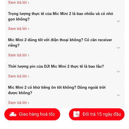
Không. Khác với DJI Mic 2, Mic Mini 2 không có bộ nhớ trong.
Trọng lượng thực tế của Mic Mini 2 là bao nhiêu và có nhỏ
Âm thanh chỉ được ghi khi kết nối với receiver hoặc thiết bị quay
gọn không?
(điện thoại/máy ảnh). Nếu mất kết nối, bạn sẽ mất phần âm thanh
đó.
Rất nhỏ gọn. Transmitter (TX) chỉ ~11g (16g khi gắn nam châm),
Mic Mini 2 dùng tốt với điện thoại không? Có cần receiver
Receiver (RX) ~10g. Kích thước siêu nhỏ (TX chỉ khoảng 28.5 ×
riêng?
28 × 13.5 mm), gần như “vô hình” khi gắn trên áo, rất phù hợp cho
vlog, phỏng vấn và quay mobile.
Có, rất tốt. DJI Mic Mini 2 có phiên bản Mobile Receiver kết nối
Thời lượng pin của DJI Mic Mini 2 thực tế là bao lâu?
plug & play qua USB-C với điện thoại. Bạn cũng có thể kết nối
trực tiếp transmitter với một số thiết bị DJI Osmo qua hệ sinh thái
OsmoAudio mà không cần receiver.
Transmitter: khoảng
11.5 giờ
Mic Mini 2 có khử tiếng ồn tốt không? Dùng ngoài trời
Receiver: khoảng
10.5 giờ
được không?
Khi dùng kèm hộp sạc: tổng thời gian sử dụng lên đến
48 giờ
.
Hỗ trợ sạc nhanh: sạc 5 phút dùng được thêm khoảng 1 giờ.
Rất ổn. Thiết bị có 2 mức khử tiếng ồn (Weak cho trong nhà,
Strong cho ngoài trời), kết hợp Auto Gain Control và Limiter. Ngoài
ra còn có 3 preset âm thanh (Balanced, Full Bass, Bright) giúp
giọng nói tự nhiên và nổi bật hơn mà không cần chỉnh hậu kỳ