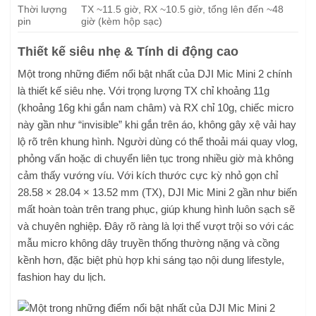
Thời lượng
TX ~11.5 giờ, RX ~10.5 giờ, tổng lên đến ~48
pin
giờ (kèm hộp sạc)
Thiết kế siêu nhẹ & Tính di động cao
Một trong những điểm nổi bật nhất của DJI Mic Mini 2 chính
là thiết kế siêu nhẹ. Với trọng lượng TX chỉ khoảng 11g
(khoảng 16g khi gắn nam châm) và RX chỉ 10g, chiếc micro
này gần như “invisible” khi gắn trên áo, không gây xệ vải hay
lộ rõ trên khung hình. Người dùng có thể thoải mái quay vlog,
phỏng vấn hoặc di chuyển liên tục trong nhiều giờ mà không
cảm thấy vướng víu. Với kích thước cực kỳ nhỏ gọn chỉ
28.58 × 28.04 × 13.52 mm (TX), DJI Mic Mini 2 gần như biến
mất hoàn toàn trên trang phục, giúp khung hình luôn sạch sẽ
và chuyên nghiệp. Đây rõ ràng là lợi thế vượt trội so với các
mẫu micro không dây truyền thống thường nặng và cồng
kềnh hơn, đặc biệt phù hợp khi sáng tạo nội dung lifestyle,
fashion hay du lịch.