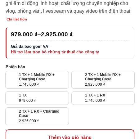
ghi âm di động linh hoạt, chất lượng chuyên nghiệp cho
vlog, phỏng vấn, livestream và quay video trên điện thoại.
Chi tiết hơn
Khoảng
979.000
₫
–
2.925.000
₫
giá:
từ
979.000 ₫
đến
2.925.000 ₫
Phiên bản
1 TX + 1 Mobile RX +
2 TX + 1 Mobile RX +
Charging Case
Charging Case
1.745.000
₫
2.925.000
₫
1 TX
1 TX + 1 RX
979.000
₫
1.745.000
₫
2 TX + 1 RX + Charging
Case
2.925.000
₫
Thêm vào giỏ hàng