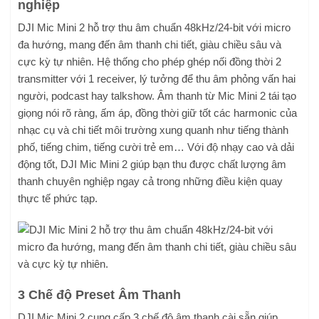
nghiệp
DJI Mic Mini 2 hỗ trợ thu âm chuẩn 48kHz/24-bit với micro
đa hướng, mang đến âm thanh chi tiết, giàu chiều sâu và
cực kỳ tự nhiên. Hệ thống cho phép ghép nối đồng thời 2
transmitter với 1 receiver, lý tưởng để thu âm phỏng vấn hai
người, podcast hay talkshow. Âm thanh từ Mic Mini 2 tái tạo
giọng nói rõ ràng, ấm áp, đồng thời giữ tốt các harmonic của
nhạc cụ và chi tiết môi trường xung quanh như tiếng thành
phố, tiếng chim, tiếng cười trẻ em… Với độ nhạy cao và dải
động tốt, DJI Mic Mini 2 giúp bạn thu được chất lượng âm
thanh chuyên nghiệp ngay cả trong những điều kiện quay
thực tế phức tạp.
3 Chế độ Preset Âm Thanh
DJI Mic Mini 2 cung cấp 3 chế độ âm thanh cài sẵn giúp