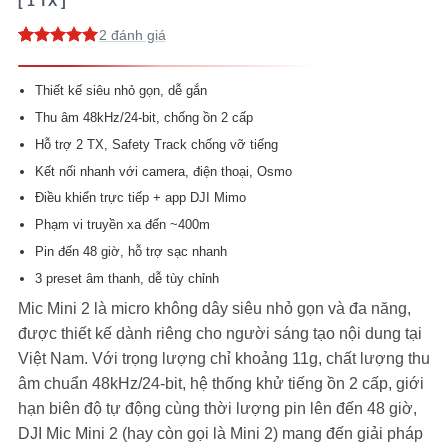
1 TX
2
5
2
trên 5
dựa trên
đánh giá
Thiết kế siêu nhỏ gọn, dễ gắn
Thu âm 48kHz/24-bit, chống ồn 2 cấp
Hỗ trợ 2 TX, Safety Track chống vỡ tiếng
Kết nối nhanh với camera, điện thoại, Osmo
Điều khiển trực tiếp + app DJI Mimo
Phạm vi truyền xa đến ~400m
Pin đến 48 giờ, hỗ trợ sạc nhanh
3 preset âm thanh, dễ tùy chỉnh
Mic Mini 2 là micro không dây siêu nhỏ gọn và đa năng,
được thiết kế dành riêng cho người sáng tạo nội dung tại
Việt Nam. Với trọng lượng chỉ khoảng 11g, chất lượng thu
âm chuẩn 48kHz/24-bit, hệ thống khử tiếng ồn 2 cấp, giới
hạn biên độ tự động cùng thời lượng pin lên đến 48 giờ,
DJI Mic Mini 2 (hay còn gọi là Mini 2) mang đến giải pháp