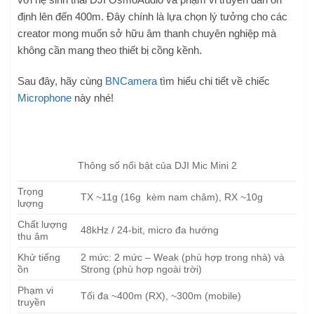
định lên đến 400m. Đây chính là lựa chọn lý tưởng cho các
creator mong muốn sở hữu âm thanh chuyên nghiệp mà
không cần mang theo thiết bị cồng kềnh.
Sau đây, hãy cùng
BNCamera
tìm hiểu chi tiết về chiếc
Microphone
này nhé!
Thông số nổi bật của DJI Mic Mini 2
Trọng
TX ~11g (16g kèm nam châm), RX ~10g
lượng
Chất lượng
48kHz / 24-bit, micro đa hướng
thu âm
Khử tiếng
2 mức: 2 mức – Weak (phù hợp trong nhà) và
ồn
Strong (phù hợp ngoài trời)
Phạm vi
Tối đa ~400m (RX), ~300m (mobile)
truyền