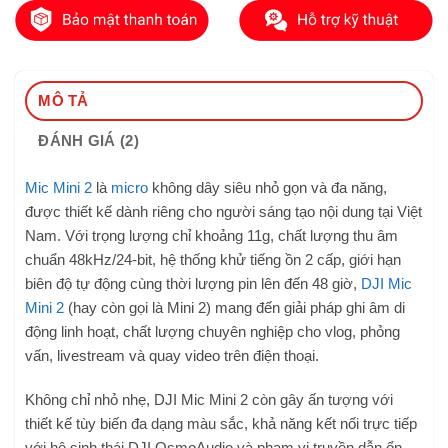
nhiều.
MÔ TẢ
ĐÁNH GIÁ (2)
Mic Mini 2
là
micro
không dây siêu nhỏ gọn và đa năng,
được thiết kế dành riêng cho người sáng tạo nội dung tại Việt
Nam. Với trọng lượng chỉ khoảng 11g, chất lượng thu âm
chuẩn 48kHz/24-bit, hệ thống khử tiếng ồn 2 cấp, giới hạn
biên độ tự động cùng thời lượng pin lên đến 48 giờ,
DJI Mic
Mini 2
(hay còn gọi là Mini 2) mang đến giải pháp ghi âm di
động linh hoạt, chất lượng chuyên nghiệp cho vlog, phỏng
vấn, livestream và quay video trên điện thoại.
Không chỉ nhỏ nhẹ, DJI Mic Mini 2 còn gây ấn tượng với
thiết kế tùy biến đa dạng màu sắc, khả năng kết nối trực tiếp
với hệ sinh thái DJI OsmoAudio và phạm vi truyền dẫn ổn