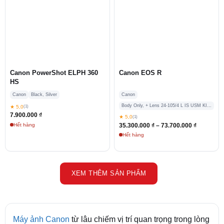
Canon PowerShot ELPH 360
Canon EOS R
HS
Canon
Black, Silver
Canon
Body Only, + Lens 24-105/4 L IS USM KIT, + Lens RF 24-105 STM Kit, + Lens RF 35/1.8 STM
★ 5,0
(1)
7.900.000
₫
★ 5,0
(1)
Khoảng
Hết hàng
35.300.000
₫
–
73.700.000
₫
giá:
Hết hàng
từ
35.300.00
đến
73.700.00
XEM THÊM SẢN PHẨM
Máy ảnh Canon
từ lâu chiếm vị trí quan trọng trong lòng