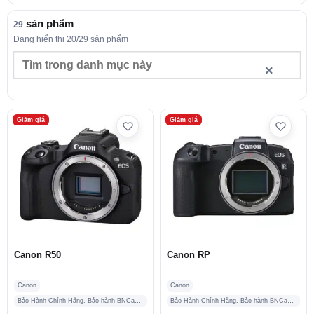
sản phẩm
29
Đang hiển thị 20/29 sản phẩm
Tìm
×
trong
danh
mục
này
Giảm giá
Giảm giá
Canon R50
Canon RP
Canon
Canon
Bảo Hành Chính Hãng, Bảo hành BNCamera
Bảo Hành Chính Hãng, Bảo hành BNCamera