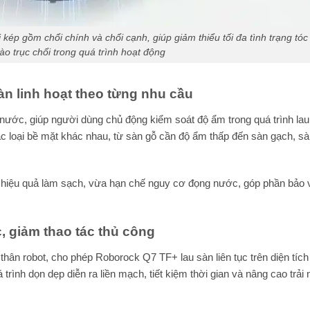
ép gồm chổi chính và chổi cạnh, giúp giảm thiểu tối đa tình trạng tóc
ào trục chổi trong quá trình hoạt động
n linh hoạt theo từng nhu cầu
ước, giúp người dùng chủ động kiểm soát độ ẩm trong quá trình lau
ác loại bề mặt khác nhau, từ sàn gỗ cần độ ẩm thấp đến sàn gạch, s
 hiệu quả làm sạch, vừa hạn chế nguy cơ đọng nước, góp phần bảo 
, giảm thao tác thủ công
thân robot, cho phép Roborock Q7 TF+ lau sàn liên tục trên diện tíc
ình dọn dẹp diễn ra liền mạch, tiết kiệm thời gian và nâng cao trải