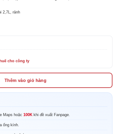
i 2,7L, rảnh
Thêm vào giỏ hàng
le Maps hoặc
100K
khi đề xuất Fanpage.
a ống kính.