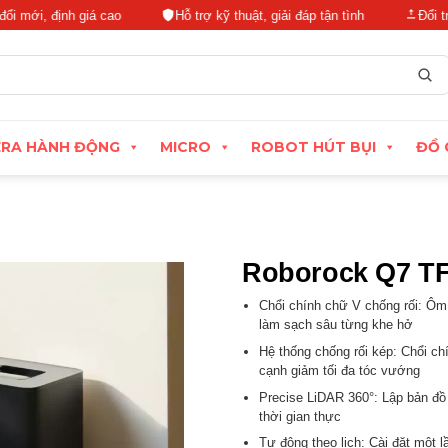
ịnh giá cao
Hỗ trợ kỹ thuật, giải đáp tận tình
Đổi trả linh h
RA HÀNH ĐỘNG
MICRO
ROBOT HÚT BỤI
ĐỒ 
Roborock Q7 T
Chổi chính chữ V chống rối: Ôm
làm sạch sâu từng khe hở
Hệ thống chống rối kép: Chổi ch
cạnh giảm tối đa tóc vướng
Precise LiDAR 360°: Lập bản đồ c
thời gian thực
Tự động theo lịch: Cài đặt một l