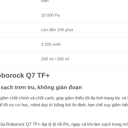
Đen
10.000 Pa
Lên đến 150 phút
3.200 mAh
200 ml / 200 ml
oborock Q7 TF+
 sạch trơn tru, không gián đoạn
m chổi chính và chổi cạnh, giúp giảm thiểu tối đa tình trạng tóc và 
ế tối ưu cơ học, robot duy trì luồng hút ổn định, hạn chế suy giảm hi
ủa Roborock Q7 TF+ đạt tỷ lệ rối 0%, ngay cả khi làm sạch trong mô