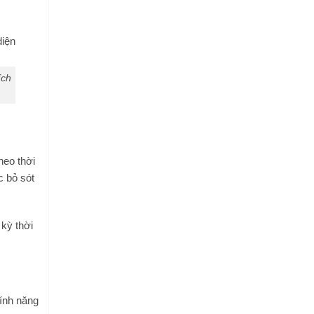
ích
heo thời
c bỏ sót
kỳ thời
Tính năng