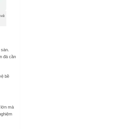
 và
 sàn.
àn đá cần
vệ bề
h lớn mà
 nghiệm