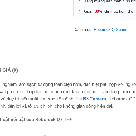
Tặng miếng dán màn hình kh
Giảm
30%
khi mua kèm thẻ 
Danh mục:
Roborock Q Series
 GIÁ (0)
i nghiệm làm sạch tự động toàn diện hơn, đặc biệt phù hợp với ngườ
 Sản phẩm kết hợp lực hút mạnh mẽ, khả năng hút – lau đồng thời cù
và duy trì hiệu suất làm sạch ổn định. Tại
BNCamera
, Roborock Q7
nh, tiện lợi và tối ưu chi phí cho không gian sống hiện đại.
thuật nổi bật của Roborock Q7 TF+