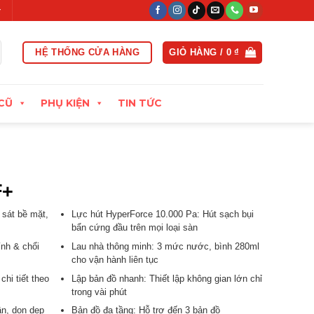
oạt trong vòng 15 ngày đầu
Xuất hóa đơn VAT đầy đủ
Thu cũ 
HỆ THỐNG CỬA HÀNG
GIỎ HÀNG /
0
₫
CŨ
PHỤ KIỆN
TIN TỨC
F+
 sát bề mặt,
Lực hút HyperForce 10.000 Pa: Hút sạch bụi
bẩn cứng đầu trên mọi loại sàn
ính & chổi
Lau nhà thông minh: 3 mức nước, bình 280ml
cho vận hành liên tục
hi tiết theo
Lập bản đồ nhanh: Thiết lập không gian lớn chỉ
trong vài phút
ần, dọn dẹp
Bản đồ đa tầng: Hỗ trợ đến 3 bản đồ