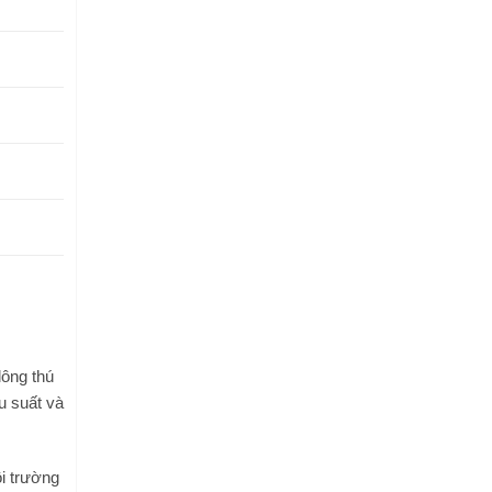
lông thú
ệu suất và
i trường