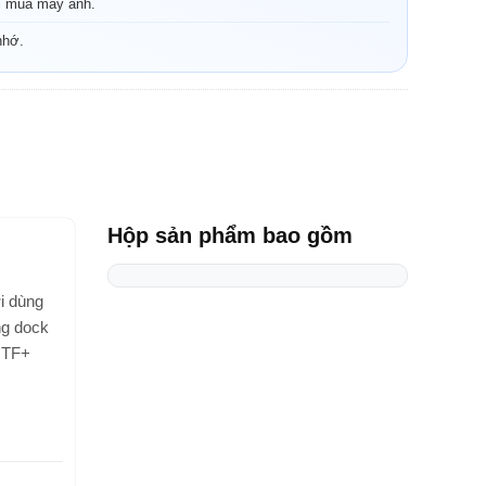
i mua máy ảnh.
nhớ.
Hộp sản phẩm bao gồm
i dùng
ng dock
 TF+