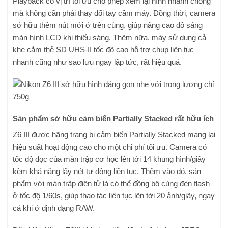
Playback có vị trí tối ưu cho phép xem lại hình nhanh chóng
mà không cần phải thay đổi tay cầm máy. Đồng thời, camera
sở hữu thêm nút mới ở trên cùng, giúp nâng cao độ sáng
màn hình LCD khi thiếu sáng. Thêm nữa, máy sử dụng cả
khe cắm thẻ SD UHS-II tốc độ cao hỗ trợ chụp liên tục
nhanh cũng như sao lưu ngay lập tức, rất hiệu quả.
Sản phẩm sở hữu cảm biến Partially Stacked rất hữu ích
Z6 III được hãng trang bị cảm biến Partially Stacked mang lại
hiệu suất hoạt động cao cho một chi phí tối ưu. Camera có
tốc độ đọc của màn trập cơ học lên tới 14 khung hình/giây
kèm khả năng lấy nét tự động liên tục. Thêm vào đó, sản
phẩm với màn trập điện tử là có thể đồng bộ cùng đèn flash
ở tốc độ 1/60s, giúp thao tác liên tục lên tới 20 ảnh/giây, ngay
cả khi ở định dạng RAW.