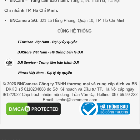
BNCare – Trung tâm bảo hành:
Tầng 2, 91 Thái Hà, Hà Nội
Chi nhánh TP. Hồ Chí Minh:
BNCamera SG:
321 Lê Hồng Phong, Quận 10, TP. Hồ Chí Minh
CÙNG HỆ THỐNG
TTArtisan Việt Nam - Đại lý ủy quyền
DJIStore Việt Nam - Hệ thống bán lẻ DJI
DJI Service - Trung tâm bảo hành DJI
Viltrox Việt Nam - Đại lý ủy quyền
© 2026 BNCamera
Công ty TNHH thương mại và cung cấp dịch vụ BN
ĐKKD số 0110204888 do Sở Kế hoạch và Đầu tư TP. Hà Nội cấp ngày
9/12/2022 Chịu trách nhiệm nội dung: Trần Văn Đạt Hotline: 087.66.99.222
Email: lienhe@bncamera.com