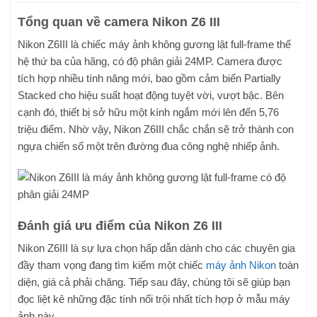
Tổng quan về camera Nikon Z6 III
Nikon Z6III là chiếc máy ảnh không gương lật full-frame thế
hệ thứ ba của hãng, có độ phân giải 24MP. Camera được
tích hợp nhiều tính năng mới, bao gồm cảm biến Partially
Stacked cho hiệu suất hoạt động tuyệt vời, vượt bậc. Bên
cạnh đó, thiết bị sở hữu một kính ngắm mới lên đến 5,76
triệu điểm. Nhờ vậy, Nikon Z6III chắc chắn sẽ trở thành con
ngựa chiến số một trên đường đua công nghệ nhiếp ảnh.
Đánh giá ưu điểm của Nikon Z6 III
Nikon Z6III là sự lựa chọn hấp dẫn dành cho các chuyên gia
đầy tham vọng đang tìm kiếm một chiếc
máy ảnh Nikon
toàn
diện, giá cả phải chăng. Tiếp sau đây, chúng tôi sẽ giúp bạn
đọc liệt kê những đặc tính nổi trội nhất tích hợp ở mẫu máy
ảnh này.