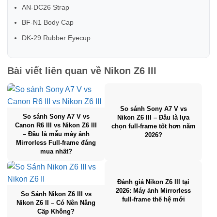
AN-DC26 Strap
BF-N1 Body Cap
DK-29 Rubber Eyecup
Bài viết liên quan về
Nikon Z6 III
So sánh Sony A7 V vs
So sánh Sony A7 V vs
Nikon Z6 III – Đâu là lựa
Canon R6 III vs Nikon Z6 III
chọn full-frame tốt hơn năm
– Đâu là mẫu máy ảnh
2026?
Mirrorless Full-frame đáng
mua nhất?
Đánh giá Nikon Z6 III tại
2026: Máy ảnh Mirrorless
So Sánh Nikon Z6 III vs
full-frame thế hệ mới
Nikon Z6 II – Có Nên Nâng
Cấp Không?