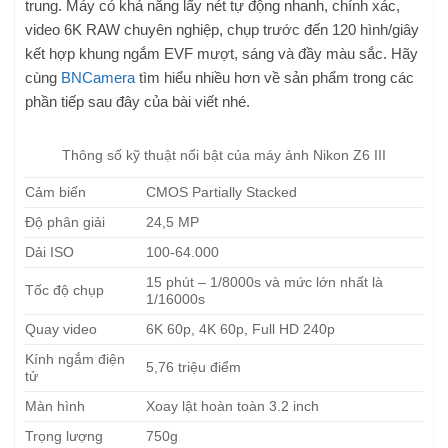
trung. Máy có khả năng lấy nét tự động nhanh, chính xác,
video 6K RAW chuyên nghiệp, chụp trước đến 120 hình/giây
kết hợp khung ngắm EVF mượt, sáng và đầy màu sắc. Hãy
cùng
BNCamera
tìm hiểu nhiều hơn về sản phẩm trong các
phần tiếp sau đây của bài viết nhé.
Thông số kỹ thuật nổi bật của máy ảnh Nikon Z6 III
Cảm biến
CMOS Partially Stacked
Độ phân giải
24,5 MP
Dải ISO
100-64.000
15 phút – 1/8000s và mức lớn nhất là
Tốc độ chụp
1/16000s
Quay video
6K 60p, 4K 60p, Full HD 240p
Kính ngắm điện
5,76 triệu điểm
tử
Màn hình
Xoay lật hoàn toàn 3.2 inch
Trọng lượng
750g