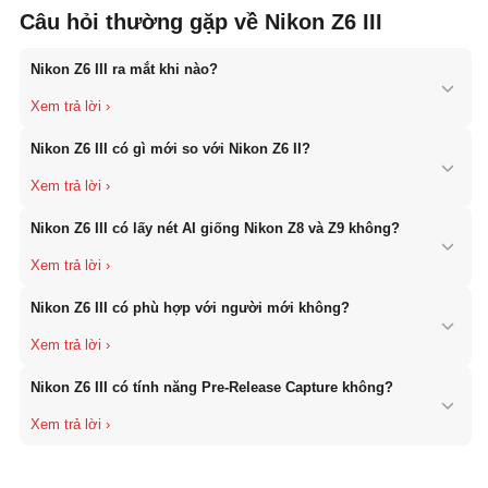
Câu hỏi thường gặp về Nikon Z6 III
Nikon Z6 III ra mắt khi nào?
Nikon Z6 III chính thức ra mắt vào tháng 6 năm 2024. Đây là thế
Nikon Z6 III có gì mới so với Nikon Z6 II?
hệ thứ ba của dòng Z6, được nâng cấp mạnh mẽ với cảm biến
Partially Stacked CMOS, bộ xử lý EXPEED 7 và khả năng quay
video 6K RAW chuyên nghiệp.
So với Z6 II, Nikon Z6 III được nâng cấp đáng kể với cảm biến
Nikon Z6 III có lấy nét AI giống Nikon Z8 và Z9 không?
Partially Stacked CMOS hoàn toàn mới, bộ xử lý EXPEED 7, hệ
thống lấy nét AI từ Z8/Z9, EVF 5,76 triệu điểm sáng 4.000 nits,
chống rung lên tới 8 stop và khả năng quay video 6K RAW nội bộ.
Có. Nikon Z6 III sử dụng bộ xử lý EXPEED 7 cùng hệ thống nhận
Nikon Z6 III có phù hợp với người mới không?
diện chủ thể AI tương tự Nikon Z8 và Z9. Máy có khả năng nhận
diện người, động vật, chim, ô tô, xe máy, máy bay… và theo dõi
chủ thể cực kỳ chính xác.
Máy phù hợp hơn với người dùng bán chuyên và chuyên
Nikon Z6 III có tính năng Pre-Release Capture không?
nghiệp.
Máy sở hữu nhiều tính năng cao cấp về chụp ảnh và
quay video, thích hợp cho người muốn đầu tư lâu dài hoặc nâng
cấp từ các dòng máy tầm trung.
Có. Nikon Z6 III hỗ trợ Pre-Release Capture, cho phép lưu lại các
khung hình ngay trước khi người dùng nhấn hoàn toàn nút chụp,