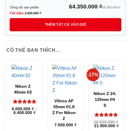
Giá
Giá
64.350.000
₫
Tổng bộ sản phẩm
66.350.000
₫
gốc
hiệ
Tiết kiệm
2.000.000
₫
là:
tại
THÊM TẤT CẢ VÀO GIỎ
66.
là:
64.
CÓ THỂ BẠN THÍCH…
-17%
Nikon Z
40mm f/2
Nikon Z 24-
120mm f/4
Viltrox AF
S
35mm f/1.8
Được xếp
6.000.000
₫
–
Khoảng
6.400.000
₫
Z For Nikon
hạng
5
5
giá:
sao
Z
từ
Được xếp
26.500.000
₫
6.000.000 ₫
7.500.000
₫
Giá
Giá
21.900.000
₫
hạng
5
5
đến
gốc
hiện