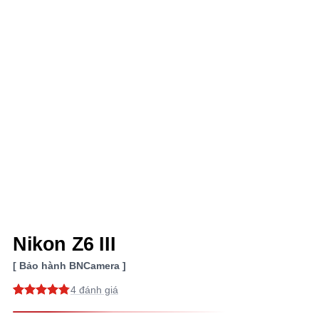
Nikon Z6 III
Bảo hành BNCamera
4
4.75
4
trên 5
dựa trên