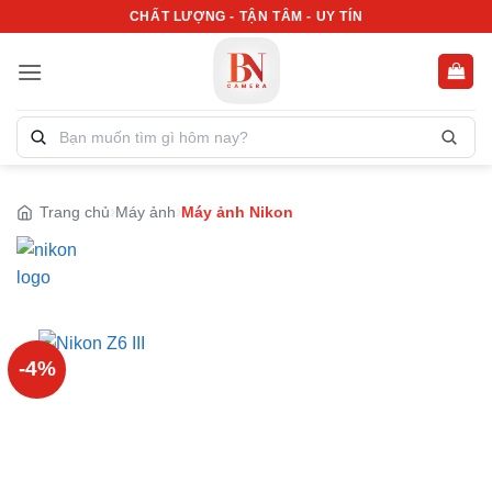
Bỏ
CHẤT LƯỢNG - TẬN TÂM - UY TÍN
qua
nội
dung
Tìm
kiếm
sản
phẩm:
Trang chủ
Máy ảnh
Máy ảnh Nikon
-4%