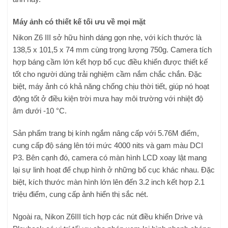
Máy ảnh có thiết kế tối ưu về mọi mặt
Nikon Z6 III sở hữu hình dáng gọn nhẹ, với kích thước là
138,5 x 101,5 x 74 mm cùng trọng lượng 750g. Camera tích
hợp báng cầm lớn kết hợp bố cục điều khiển được thiết kế
tốt cho người dùng trải nghiệm cầm nắm chắc chắn. Đặc
biệt, máy ảnh có khả năng chống chịu thời tiết, giúp nó hoạt
động tốt ở điều kiện trời mưa hay môi trường với nhiệt độ
âm dưới -10 °C.
Sản phẩm trang bị kính ngắm nâng cấp với 5.76M điểm,
cung cấp độ sáng lên tới mức 4000 nits và gam màu DCI
P3. Bên cạnh đó, camera có màn hình LCD xoay lật mang
lại sự linh hoạt để chụp hình ở những bố cục khác nhau. Đặc
biệt, kích thước màn hình lớn lên đến 3.2 inch kết hợp 2.1
triệu điểm, cung cấp ảnh hiển thị sắc nét.
Ngoài ra, Nikon Z6III tích hợp các nút điều khiển Drive và