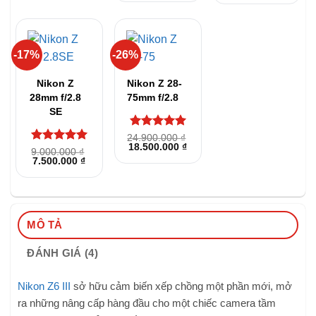
sao
6.400.000 ₫
là:
tại
26.500.000 ₫.
là:
21.900
-17%
-26%
Nikon Z
Nikon Z 28-
28mm f/2.8
75mm f/2.8
SE
Được xếp
24.900.000
₫
Giá
Giá
18.500.000
₫
hạng
5
5
Được xếp
9.000.000
₫
gốc
hiện
sao
Giá
Giá
7.500.000
₫
hạng
5
5
là:
tại
gốc
hiện
sao
24.900.000 ₫.
là:
là:
tại
18.500.000 ₫.
9.000.000 ₫.
là:
7.500.000 ₫.
MÔ TẢ
ĐÁNH GIÁ (4)
Nikon Z6 III
sở hữu cảm biến xếp chồng một phần mới, mở
ra những nâng cấp hàng đầu cho một chiếc camera tầm