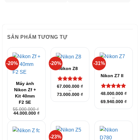
SẢN PHẨM TƯƠNG TỰ
-20%
-20%
-31%
Nikon Z8
Nikon Z7 II
Máy ảnh
Được xếp
67.000.000
₫
Nikon Zf +
–
hạng
5
5
Được xếp
48.000.000
₫
Khoảng
73.000.000
₫
sao
Kit 40mm
–
hạng
5
5
giá:
Khoản
69.940.000
₫
từ
F2 SE
sao
giá:
67.000.000 ₫
55.000.000
₫
từ
đến
Giá
Giá
44.000.000
₫
48.000
73.000.000 ₫
gốc
hiện
đến
là:
tại
69.940
55.000.000 ₫.
là:
44.000.000 ₫.
-23%