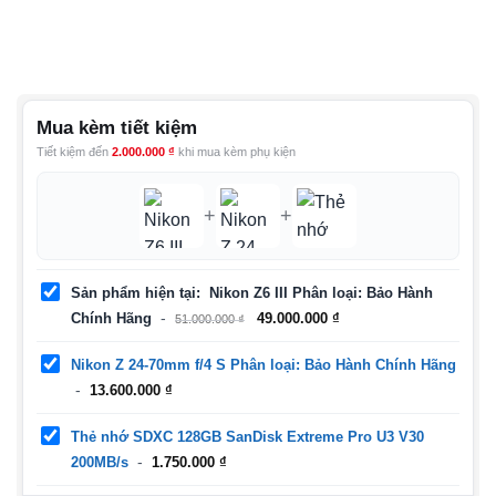
hạn chế bỏ lỡ những khoảnh khắc quan trọng.
Mua kèm tiết kiệm
Tiết kiệm đến
2.000.000
₫
khi mua kèm phụ kiện
+
+
Sản phẩm hiện tại
Nikon Z6 III Phân loại: Bảo Hành
Giá
Giá
Chính Hãng
49.000.000
₫
51.000.000
₫
gốc
hiện
là:
tại
Nikon Z 24-70mm f/4 S Phân loại: Bảo Hành Chính Hãng
51.000.000 ₫.
là:
13.600.000
₫
49.000.000 ₫.
Thẻ nhớ SDXC 128GB SanDisk Extreme Pro U3 V30
200MB/s
1.750.000
₫