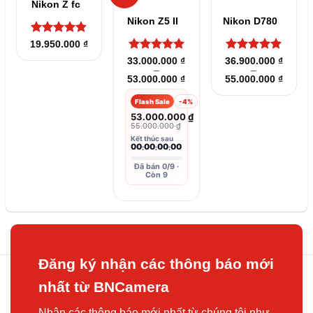
Nikon Z fc
Nikon Z5 II
Nikon D780
Được xếp
19.950.000
₫
hạng
4.8
5
Được xếp
Được xếp
33.000.000
₫
36.900.000
₫
sao
–
–
hạng
5
5
hạng
5
5
Khoảng
Khoản
53.000.000
₫
55.000.000
₫
sao
sao
giá:
giá:
từ
từ
Flash Sale
-4%
33.000.000 ₫
36.900
đến
đến
53.000.000
₫
53.000.000 ₫
55.000
55.000.000
₫
Kết thúc sau
00
00
00
00
:
:
:
Đã bán 0/9 ·
Còn 9
Đăng ký nhận các thông báo mới
nhất từ BNCamera
Nhận các thông báo mới nhất từ chúng tôi như