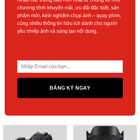
chương trình khuyến mãi, ưu đãi đặc biệt, sản
phẩm mới, kinh nghiệm chụp ảnh – quay phim,
cùng nhiều thông tin hữu ích dành cho người
yêu nhiếp ảnh và sáng tạo nội dung.