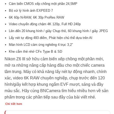
đánh giá
Cảm biến CMOS xếp chồng một phần 24,5MP
Bộ xử lý hình ảnh EXPEED 7
6K 60p N-RAW, 6K 30p ProRes RAW
Video chuyển động chậm 4K 120p, Full HD 240p
Lên đến 20 khung hình / giây Chụp thô, 60 khung hình / giây JPEG
Lấy nét tự động 493 điểm, Phát hiện chủ thể dựa trên AI
Màn hình LCD cảm ứng nghiêng 4 trục 3,2″
Khe cắm thẻ nhớ CFx Type B & SD
Nikon Z6 III sở hữu cảm biến xếp chồng một phần mới,
mở ra những nâng cấp hàng đầu cho một chiếc camera
tầm trung. Máy có khả năng lấy nét tự động nhanh, chính
xác, video 6K RAW chuyên nghiệp, chụp trước đến 120
hình/giây kết hợp khung ngắm EVF mượt, sáng và đầy
màu sắc. Hãy cùng BNCamera tìm hiểu nhiều hơn về sản
phẩm trong các phần tiếp sau đây của bài viết nhé.
Chi tiết hơn