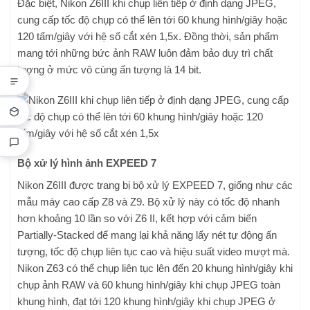
Đặc biệt, Nikon Z6III khi chụp liên tiếp ở định dạng JPEG,
cung cấp tốc độ chụp có thể lên tới 60 khung hình/giây hoặc
120 tấm/giây với hệ số cắt xén 1,5x. Đồng thời, sản phẩm
mang tới những bức ảnh RAW luôn đảm bảo duy trì chất
lượng ở mức vô cùng ấn tượng là 14 bit.
Bộ xử lý hình ảnh EXPEED 7
Nikon Z6III được trang bị bộ xử lý EXPEED 7, giống như các
mẫu máy cao cấp Z8 và Z9. Bộ xử lý này có tốc độ nhanh
hơn khoảng 10 lần so với Z6 II, kết hợp với cảm biến
Partially-Stacked để mang lại khả năng lấy nét tự động ấn
tượng, tốc độ chụp liên tục cao và hiệu suất video mượt mà.
Nikon Z63 có thể chụp liên tục lên đến 20 khung hình/giây khi
chụp ảnh RAW và 60 khung hình/giây khi chụp JPEG toàn
khung hình, đạt tới 120 khung hình/giây khi chụp JPEG ở