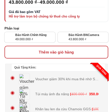
Khoảng
43.800.000
₫
–
49.000.000
₫
giá:
từ
43.800.000 ₫
đến
49.000.000 ₫
Phân loại
Bảo Hành Chính Hãng
Bảo Hành BNCamera
Giá Gốc Là: 51.000.000 ₫.
Giá Gốc Là: 45.000.000 ₫.
49.000.000
₫
43.800.000
₫
Giá Hiện Tại Là: 49.000.000 ₫.
Giá Hiện Tại Là: 43.800.000 ₫.
Thêm vào giỏ hàng
QUÀ TẶNG
Quà Tặng Kèm:
Voucher giảm 30% khi mua thẻ nhớ SDHC
(
0
₫
)
Giá gốc là: 40
Giá 
Túi máy ảnh đa năng
(
400.000
₫
350.000
₫
)
Khăn lau len da cừu Chamois GGS
(
100.000
₫