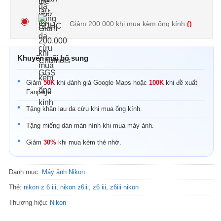
Giảm 200.000 khi mua kèm ống kính
()
Khuyến mãi bổ sung
Giảm
50K
khi đánh giá Google Maps hoặc
100K
khi đề xuất
Fanpage.
Tặng khăn lau da cừu khi mua ống kính.
Tặng miếng dán màn hình khi mua máy ảnh.
Giảm
30%
khi mua kèm thẻ nhớ.
Danh mục:
Máy ảnh Nikon
Thẻ:
nikon z 6 iii
,
nikon z6iii
,
z6 iii
,
z6iii nikon
Thương hiệu:
Nikon