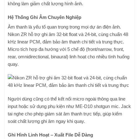
không làm giảm chất lượng hình ảnh.
Hệ Thống Ghi Âm Chuyên Nghiệp
Âm thanh là yếu tố quan trọng trong mọi dự án điện ảnh.
Nikon ZR hỗ trợ ghi âm 32-bit float và 24-bit, cùng chuẩn 48
kHz linear PCM, đảm bảo âm thanh chi tiết và trung thực.
Micro tích hợp đa hướng với 5 chế độ (front/narrow, front,
rear, omnidirectional, binaural) linh hoạt cho nhiều tình huống
quay.
Người dùng cũng có thể kết nối micro ngoài thông qua line
input hoặc sử dụng phụ kiện như ME-D10 shotgun mic. Jack
tai nghe cho phép giám sát âm thanh trực tiếp, giúp kiểm
soát chất lượng ghi âm ngay khi quay.
Ghi Hình Linh Hoạt – Xuất File Dễ Dàng