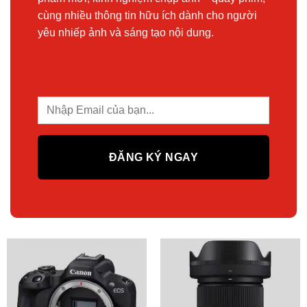
cùng nhiều thông tin hữu ích dành cho người
yêu nhiếp ảnh và sáng tạo nội dung.