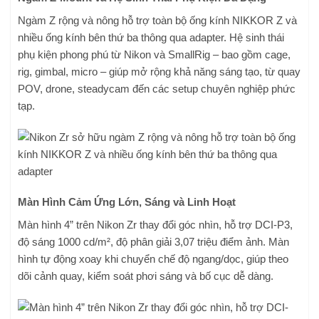
Ngàm Z rộng và nông hỗ trợ toàn bộ ống kính NIKKOR Z và
nhiều ống kính bên thứ ba thông qua adapter. Hệ sinh thái
phụ kiện phong phú từ Nikon và SmallRig – bao gồm cage,
rig, gimbal, micro – giúp mở rộng khả năng sáng tạo, từ quay
POV, drone, steadycam đến các setup chuyên nghiệp phức
tạp.
Màn Hình Cảm Ứng Lớn, Sáng và Linh Hoạt
Màn hình 4” trên Nikon Zr thay đổi góc nhìn, hỗ trợ DCI-P3,
độ sáng 1000 cd/m², độ phân giải 3,07 triệu điểm ảnh. Màn
hình tự động xoay khi chuyển chế độ ngang/dọc, giúp theo
dõi cảnh quay, kiểm soát phơi sáng và bố cục dễ dàng.