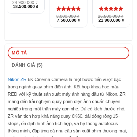
Được xếp
24.900.000
₫
Giá
Giá
18.500.000
₫
hạng
5
5
gốc
hiện
sao
là:
tại
Được xếp
Được xếp
8.000.000
₫
26.500.000
₫
24.900.000 ₫.
là:
Giá
Giá
Giá
Giá
7.500.000
₫
21.900.000
₫
hạng
5
5
hạng
5
5
18.500.000 ₫.
gốc
hiện
gốc
hiện
sao
sao
là:
tại
là:
tại
8.000.000 ₫.
là:
26.500.000 ₫.
là:
7.500.000 ₫.
21.900
MÔ TẢ
ĐÁNH GIÁ (5)
Nikon ZR
6K Cinema Camera là một bước tiến vượt bậc
trong ngành quay phim điện ảnh. Kết hợp khoa học màu
RED với kỹ thuật sản xuất máy ảnh hàng đầu từ Nikon, ZR
mang đến trải nghiệm quay phim điện ảnh chuẩn chuyên
nghiệp trong một thân máy gọn nhẹ. Dù có kích thước nhỏ,
ZR vẫn tích hợp khả năng quay 6K60, dải động rộng 15+
stops, ổn định hình ảnh tích hợp, và hệ thống autofocus
thông minh, đáp ứng cả nhu cầu sản xuất phim thương mại,