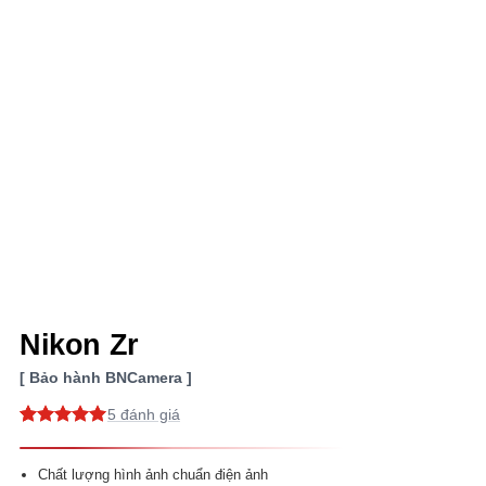
Nikon Zr
Bảo hành BNCamera
5
5
5
trên 5
dựa trên
đánh giá
Chất lượng hình ảnh chuẩn điện ảnh