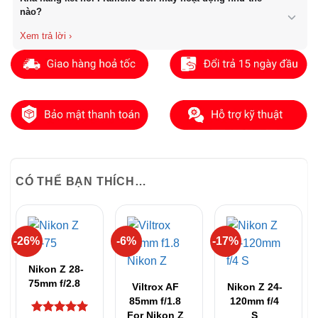
màu DCI-P3. Điều này giúp bạn đánh giá màu sắc và ánh sáng
nào?
chính xác ngay trên set quay mà không nhất thiết phải mua thêm
monitor ngoài đắt tiền.
Nikon ZR hỗ trợ tính năng Camera-to-Cloud. Video sau khi quay
(thường là file Proxy) sẽ được tự động tải lên hệ thống đám mây
của Frame.io thông qua kết nối mạng. Điều này cho phép dựng
phim ở một nơi khác có thể bắt đầu cắt ghép ngay lập tức khi bạn
vừa kết thúc cảnh quay trên phim trường.
CÓ THỂ BẠN THÍCH…
-26%
-6%
-17%
Nikon Z 28-
75mm f/2.8
Viltrox AF
Nikon Z 24-
85mm f/1.8
120mm f/4
For Nikon Z
S