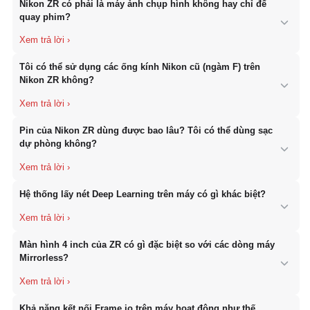
Nikon ZR có phải là máy ảnh chụp hình không hay chỉ để
quay phim?
Nikon ZR là một chiếc Cinema Camera chuyên dụng. Tuy nhiên,
Tôi có thể sử dụng các ống kính Nikon cũ (ngàm F) trên
nó vẫn thừa hưởng khả năng chụp ảnh tĩnh mạnh mẽ từ dòng Z
Nikon ZR không?
của Nikon với các nút chuyển đổi nhanh giữa chế độ ảnh và
video, phù hợp cho những người sáng tạo nội dung đa năng.
Hoàn toàn được. Thông qua ngàm chuyển FTZ II, bạn có thể sử
Pin của Nikon ZR dùng được bao lâu? Tôi có thể dùng sạc
dụng toàn bộ hệ sinh thái ống kính Nikon F-mount cũ trên thân
dự phòng không?
máy ZR mà vẫn giữ được khả năng lấy nét tự động và chống
rung.
Máy sử dụng pin EN-EL15c phổ biến. Ngoài ra, Nikon ZR hỗ trợ
Hệ thống lấy nét Deep Learning trên máy có gì khác biệt?
cấp nguồn trực tiếp qua cổng USB-C, cho phép bạn sử dụng sạc
dự phòng hoặc nguồn điện ngoài để quay phim liên tục trong thời
gian dài mà không lo hết pin.
Khác với lấy nét thông thường, Deep Learning trên ZR cho phép
Màn hình 4 inch của ZR có gì đặc biệt so với các dòng máy
máy “học” và ghi nhớ hình dạng chủ thể. Ngay cả khi chủ thể quay
Mirrorless?
mặt đi hoặc bị vật cản che khuất tạm thời, máy vẫn giữ được
vùng nét thay vì bị nhảy nét sang hậu cảnh.
Màn hình ZR có độ sáng 1000 nits (chuẩn HDR) và độ bao phủ
Khả năng kết nối Frame.io trên máy hoạt động như thế