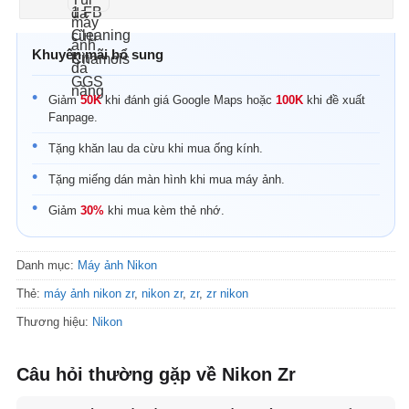
Khuyến mãi bổ sung
Giảm
50K
khi đánh giá Google Maps hoặc
100K
khi đề xuất
Fanpage.
Tặng khăn lau da cừu khi mua ống kính.
Tặng miếng dán màn hình khi mua máy ảnh.
Giảm
30%
khi mua kèm thẻ nhớ.
Danh mục:
Máy ảnh Nikon
Thẻ:
máy ảnh nikon zr
,
nikon zr
,
zr
,
zr nikon
Thương hiệu:
Nikon
Câu hỏi thường gặp về Nikon Zr