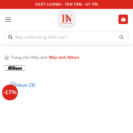
Bỏ
CHẤT LƯỢNG - TẬN TÂM - UY TÍN
qua
nội
dung
Tìm
kiếm
sản
phẩm:
Trang chủ
Máy ảnh
Máy ảnh Nikon
-17%