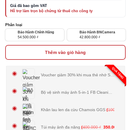
từ
42.800.000 ₫
đến
54.500.000 ₫
Phân loại
Bảo Hành Chính Hãng
Bảo Hành BNCamera
Giá Gốc Là: 51.500.000 ₫.
54.500.000
₫
42.800.000
₫
Giá Hiện Tại Là: 42.800.000 ₫.
Thêm vào giỏ hàng
QUÀ TẶNG
Voucher giảm 30% khi mua thẻ nhớ SDHC
(
0
₫
)
Bộ vệ sinh máy ảnh 5-in-1 FB Cleaning Kit
(
150
Khăn lau len da cừu Chamois GGS
(
100.000
₫
Giá gốc là: 40
Giá 
Túi máy ảnh đa năng
(
400.000
₫
350.000
₫
)