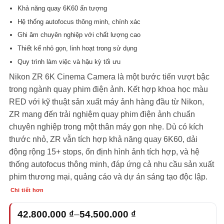
Khả năng quay 6K60 ấn tượng
Hệ thống autofocus thông minh, chính xác
Ghi âm chuyên nghiệp với chất lượng cao
Thiết kế nhỏ gọn, linh hoạt trong sử dụng
Quy trình làm việc và hậu kỳ tối ưu
Nikon ZR 6K Cinema Camera là một bước tiến vượt bậc
trong ngành quay phim điện ảnh. Kết hợp khoa học màu
RED với kỹ thuật sản xuất máy ảnh hàng đầu từ Nikon,
ZR mang đến trải nghiệm quay phim điện ảnh chuẩn
chuyên nghiệp trong một thân máy gọn nhẹ. Dù có kích
thước nhỏ, ZR vẫn tích hợp khả năng quay 6K60, dải
động rộng 15+ stops, ổn định hình ảnh tích hợp, và hệ
thống autofocus thông minh, đáp ứng cả nhu cầu sản xuất
phim thương mại, quảng cáo và dự án sáng tạo độc lập.
Chi tiết hơn
Khoảng
42.800.000
₫
–
54.500.000
₫
giá: