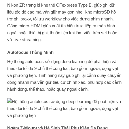
Nikon ZR trang bị khe thẻ CFexpress Type B, giúp ghi dữ
liệu tốc độ cao mà vẫn giữ máy gọn nhẹ. Khe microSD hỗ
trợ ghi proxy, tối ưu workflow cho việc dựng phim nhanh.
Cổng micro-HDMI giúp xuất tín hiệu trực tiếp ra màn hình
ngoài hoặc thiết bị ghi, thuận tiện khi làm việc trên set hoặc
với live streaming.
Autofocus Thông Minh
Hệ thống autofocus sử dụng deep learning để phát hiện và
theo dõi tối đa 9 chủ thể cùng lúc, bao gồm người, động vật
và phương tiện. Tính năng này giúp ghi lại cảnh quay chuyển
động nhanh mà vẫn giữ tiêu cự chính xác, phù hợp các cảnh
hành động, thể thao, hoặc quay ngoại cảnh.
Ngàm Z-Mount và Hệ Sinh Thái Phụ Kiện Đa Dạng