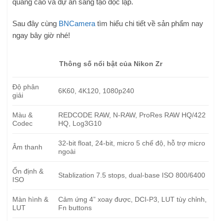
quảng cáo và dự án sáng tạo độc lập.
Sau đây cùng
BNCamera
tìm hiểu chi tiết về sản phẩm nay
ngay bây giờ nhé!
Thông số nổi bật của Nikon Zr
Độ phân
6K60, 4K120, 1080p240
giải
Màu &
REDCODE RAW, N-RAW, ProRes RAW HQ/422
Codec
HQ, Log3G10
32-bit float, 24-bit, micro 5 chế độ, hỗ trợ micro
Âm thanh
ngoài
Ổn định &
Stablization 7.5 stops, dual-base ISO 800/6400
ISO
Màn hình &
Cảm ứng 4” xoay được, DCI-P3, LUT tùy chỉnh,
LUT
Fn buttons