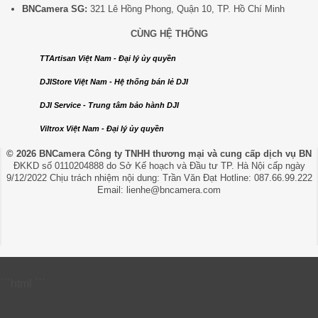
BNCamera SG:
321 Lê Hồng Phong, Quận 10, TP. Hồ Chí Minh
CÙNG HỆ THỐNG
TTArtisan Việt Nam - Đại lý ủy quyền
DJIStore Việt Nam - Hệ thống bán lẻ DJI
DJI Service - Trung tâm bảo hành DJI
Viltrox Việt Nam - Đại lý ủy quyền
© 2026 BNCamera
Công ty TNHH thương mại và cung cấp dịch vụ BN
ĐKKD số 0110204888 do Sở Kế hoạch và Đầu tư TP. Hà Nội cấp ngày
9/12/2022 Chịu trách nhiệm nội dung: Trần Văn Đạt Hotline: 087.66.99.222
Email: lienhe@bncamera.com
```html
```