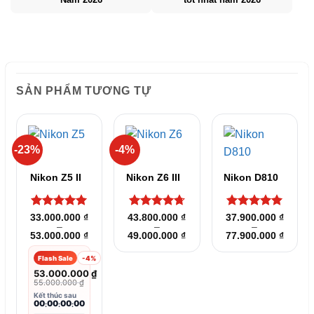
SẢN PHẨM TƯƠNG TỰ
-23%
-4%
Nikon Z5 II
Nikon Z6 III
Nikon D810
Được xếp
Được xếp
Được xếp
33.000.000
₫
43.800.000
₫
37.900.000
₫
–
–
–
hạng
5
5
hạng
4.75
hạng
5
5
Khoảng
Khoảng
Khoản
53.000.000
₫
49.000.000
₫
77.900.000
₫
sao
5 sao
sao
giá:
giá:
giá:
từ
từ
từ
Flash Sale
-4%
33.000.000 ₫
43.800.000 ₫
37.900
đến
đến
đến
53.000.000
₫
53.000.000 ₫
49.000.000 ₫
77.900
55.000.000
₫
Kết thúc sau
00
00
00
00
:
:
: