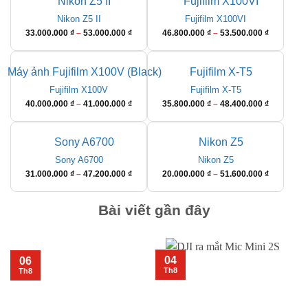
Nikon Z5 II
Fujifilm X100VI
Khoảng
Khoảng
33.000.000
₫
–
53.000.000
₫
46.800.000
₫
–
53.500.000
₫
giá:
giá:
từ
từ
33.000.000 ₫
46.800.00
đến
đến
Fujifilm X100V
Fujifilm X-T5
53.000.000 ₫
53.500.00
Khoảng
Khoảng
40.000.000
₫
–
41.000.000
₫
35.800.000
₫
–
48.400.000
₫
giá:
giá:
từ
từ
40.000.000 ₫
35.800.00
đến
đến
Sony A6700
Nikon Z5
41.000.000 ₫
48.400.00
Khoảng
Khoảng
31.000.000
₫
–
47.200.000
₫
20.000.000
₫
–
51.600.000
₫
giá:
giá:
từ
từ
Bài viết gần đây
31.000.000 ₫
20.000.00
đến
đến
47.200.000 ₫
51.600.00
04
06
Th8
Th8