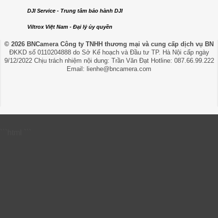
DJI Service - Trung tâm bảo hành DJI
Viltrox Việt Nam - Đại lý ủy quyền
© 2026 BNCamera
Công ty TNHH thương mại và cung cấp dịch vụ BN
ĐKKD số 0110204888 do Sở Kế hoạch và Đầu tư TP. Hà Nội cấp ngày
9/12/2022 Chịu trách nhiệm nội dung: Trần Văn Đạt Hotline: 087.66.99.222
Email: lienhe@bncamera.com
```html
```