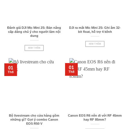
Đánh giá DJI Mic Mini 2S: Bản nâng
DJI ra mắt Mic Mini 2S: Ghi âm 32-
cấp đáng chú ý cho người làm nội
bit float, hỗ trợ 4 kênh
dung
XEM THÊM
XEM THÊM
01
01
Th8
Th8
Bộ livestream cho cửa hàng gồm
Canon EOS R6 nên đi với RF 45mm
những gì? Gợi ý combo Canon
hay RF 85mm?
EOS R50 V