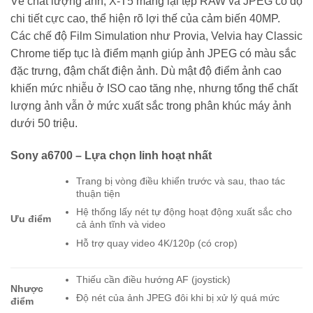
Về chất lượng ảnh, X-T5 mang lại tệp RAW và JPEG có độ
chi tiết cực cao, thể hiện rõ lợi thế của cảm biến 40MP.
Các chế độ Film Simulation như Provia, Velvia hay Classic
Chrome tiếp tục là điểm mạnh giúp ảnh JPEG có màu sắc
đặc trưng, đậm chất điện ảnh. Dù mật độ điểm ảnh cao
khiến mức nhiễu ở ISO cao tăng nhẹ, nhưng tổng thể chất
lượng ảnh vẫn ở mức xuất sắc trong phân khúc máy ảnh
dưới 50 triệu.
Sony a6700 – Lựa chọn linh hoạt nhất
Trang bị vòng điều khiển trước và sau, thao tác
thuận tiện
Hệ thống lấy nét tự động hoạt động xuất sắc cho
Ưu điểm
cả ảnh tĩnh và video
Hỗ trợ quay video 4K/120p (có crop)
Thiếu cần điều hướng AF (joystick)
Nhược
Độ nét của ảnh JPEG đôi khi bị xử lý quá mức
điểm