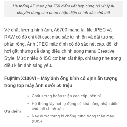
Hệ thống AF theo pha 759 điểm kết hợp cùng bộ xử lý AI
chuyên dụng cho phép nhận diện chính xác chủ thể
Về chất lượng hình ảnh, A6700 mang lại file JPEG và
RAW có độ chi tiết cao, màu sắc tự nhiên và dải tương
phản rộng. Ảnh JPEG mặc định có độ sắc nét cao, đôi khi
hơi gắt nhưng dễ dàng điều chỉnh trong menu Creative
Style. Mức nhiễu ở ISO cơ bản rất thấp, chỉ tăng nhẹ trong
điều kiện ánh sáng yếu.
Fujifilm X100VI – Máy ảnh ống kính cố định ấn tượng
trong top máy ảnh dưới 50 triệu
Chất lượng hoàn thiện cao cấp, bền bỉ
Hệ thống lấy nét tự động có khả năng nhận diện
chủ thể chính xác
Ưu điểm
Nay được trang bị chống rung trong thân máy
(IBIS)