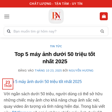
Bỏ
CHẤT LƯỢNG - TẬN TÂM - UY TÍN
qua
nội
dung
Tìm
kiếm
sản
phẩm:
TIN TỨC
Top 5 máy ảnh dưới 50 triệu tốt
nhất 2025
ĐĂNG VÀO
THÁNG 10 23, 2025
BỞI
NGUYỄN HƯƠNG
23
Th10
Với ngân sách dưới 50 triệu, người dùng có thể sở hữu
những chiếc máy ảnh cho khả năng chụp ảnh sắc nét,
quay video ấn tượng và tính năng hiện đại. Trong bài viết