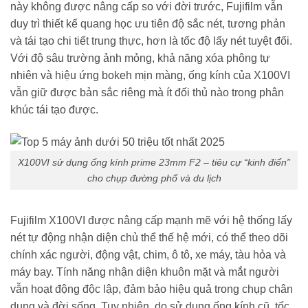
này không được nâng cấp so với đời trước, Fujifilm vẫn
duy trì thiết kế quang học ưu tiên độ sắc nét, tương phản
và tái tạo chi tiết trung thực, hơn là tốc độ lấy nét tuyệt đối.
Với độ sâu trường ảnh mỏng, khả năng xóa phông tự
nhiên và hiệu ứng bokeh mịn màng, ống kính của X100VI
vẫn giữ được bản sắc riêng mà ít đối thủ nào trong phân
khúc tái tạo được.
X100VI sử dụng ống kính prime 23mm F2 – tiêu cự “kinh điển”
cho chụp đường phố và du lịch
Fujifilm X100VI được nâng cấp mạnh mẽ với hệ thống lấy
nét tự động nhận diện chủ thể thế hệ mới, có thể theo dõi
chính xác người, động vật, chim, ô tô, xe máy, tàu hỏa và
máy bay. Tính năng nhận diện khuôn mặt và mắt người
vẫn hoạt động độc lập, đảm bảo hiệu quả trong chụp chân
dung và đời sống. Tuy nhiên, do sử dụng ống kính cũ, tốc