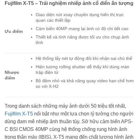
Fujifilm X-T5 – Trải nghiệm nhiếp ảnh cổ điển ấn tượng
Giao diện nút xoay chuyên dụng hiển thị trực
quan các thiết lập
Cảm biến 40MP mang lại ảnh có độ chi tiết cao
Ưu điểm
Thiết kế và tính năng được tối ưu cho chụp ảnh
tĩnh
Hệ thống lấy nét tự động đôi khi nhận sai chủ thể
Hiện tượng rolling shutter dễ thấy khi dùng màn
trập điện tử
Nhược
điểm
Bộ đệm nhỏ và khả năng quay video hạn chế hơn
so với X-H2
Trong danh sách những máy ảnh dưới 50 triệu tốt nhất,
Fujifilm X-T5
nổi bật như một lựa chọn lý tưởng cho người
dùng đam mê nhiếp ảnh thuần túy. Sở hữu cảm biến APS-
C BSI CMOS 40MP cùng hệ thống chống rung hình ảnh
trong thân máy (IBIS), X-T5 mang đến chất lượng hình ảnh