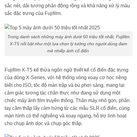
sắc nét, dải tương phản động rộng và khả năng xử lý màu
sắc đặc trưng của Fujifilm.
Trong danh sách những máy ảnh dưới 50 triệu tốt nhất, Fujifilm
X-T5 nổi bật như một lựa chọn lý tưởng cho người dùng đam
mê nhiếp ảnh cổ điển
Fujifilm X-T5 kế thừa ngôn ngữ thiết kế cổ điển đặc trưng
của dòng X-Series, với hệ thống vòng xoay cơ học riêng
biệt cho ISO, tốc độ màn trập và bù phơi sáng, mang lại
cảm giác tương tác chân thực như đang sử dụng một
chiếc máy ảnh film truyền thống. Thân máy nhỏ gọn, phần
tay cầm thấp lấy cảm hứng từ các mẫu SLR cổ điển, cùng
màn hình có thể nghiêng và xoay ngang, hỗ trợ linh hoạt
cho chụp ảnh dọc và chụp góc thấp.