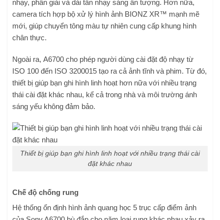
nhạy, phân giải và dải tần nhạy sáng ấn tượng. Hơn nữa,
camera tích hợp bộ xử lý hình ảnh BIONZ XR™ mạnh mẽ
mới, giúp chuyển tông màu tự nhiên cung cấp khung hình
chân thực.
Ngoài ra, A6700 cho phép người dùng cài đặt độ nhạy từ
ISO 100 đến ISO 3200015 tạo ra cả ảnh tĩnh và phim. Từ đó,
thiết bị giúp bạn ghi hình linh hoạt hơn nữa với nhiều trạng
thái cài đặt khác nhau, kể cả trong nhà và môi trường ánh
sáng yếu không đảm bảo.
Thiết bị giúp bạn ghi hình linh hoạt với nhiều trạng thái cài
đặt khác nhau
Chế độ chống rung
Hệ thống ổn định hình ảnh quang học 5 trục cấp điểm ảnh
của Sony A6700 bù đắp cho năm loại rung khác nhau xảy ra