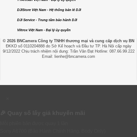
DJIStore Việt Nam - Hệ thống bán lẻ DJI
DJI Service - Trung tâm bảo hành DJI
Viltrox Việt Nam - Đại lý ủy quyền
© 2026 BNCamera
Công ty TNHH thương mại và cung cấp dịch vụ BN
ĐKKD số 0110204888 do Sở Kế hoạch và Đầu tư TP. Hà Nội cấp ngày
9/12/2022 Chịu trách nhiệm nội dung: Trần Văn Đạt Hotline: 087.66.99.222
Email: lienhe@bncamera.com
×
🎉 Quay số lấy giá khuyến mãi
Mỗi phiên bản được quay 1 lần
Sony A6700 (Bảo Hành Chính Hãng, Body Only)