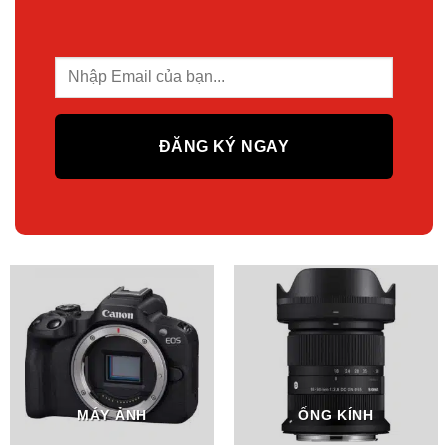
MÁY ẢNH
ỐNG KÍNH