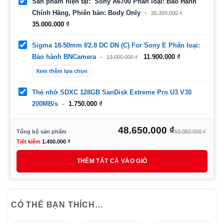
Sản phẩm hiện tại
Sony A6700 Phân loại: Bảo Hành
Chính Hãng, Phiên bản: Body Only
35.300.000
₫
Giá
Giá
35.000.000
₫
gốc
hiện
là:
tại
Sigma 18-50mm f/2.8 DC DN (C) For Sony E Phân loại:
35.300.000 ₫.
là:
Giá
Giá
Bảo hành BNCamera
11.900.000
₫
13.000.000
₫
35.000.000 ₫.
gốc
hiện
Xem thêm lựa chọn
là:
tại
13.000.000 ₫.
là:
11.900.000 ₫.
Thẻ nhớ SDXC 128GB SanDisk Extreme Pro U3 V30
200MB/s
1.750.000
₫
Giá
Giá
48.650.000
₫
Tổng bộ sản phẩm
50.050.000
₫
gốc
hiệ
Tiết kiệm
1.400.000
₫
là:
tại
THÊM TẤT CẢ VÀO GIỎ
50.
là:
48.
CÓ THỂ BẠN THÍCH…