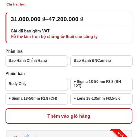
Chi tiết hơn
Khoảng
31.000.000
₫
–
47.200.000
₫
giá:
từ
31.000.000 ₫
đến
47.200.000 ₫
Phân loại
Bảo Hành Chính Hãng
Bảo Hành BNCamera
Phiên bản
+ Sigma 18-50mm F2.8 (BH
Body Only
12T)
+ Sigma 18-50mm F2.8 (CH)
+ Lens 18-135mm F/3.5-5.6
Thêm vào giỏ hàng