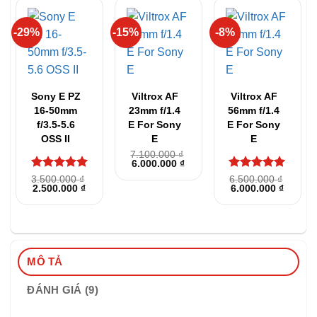
-29%
-15%
-8%
Sony E PZ
Viltrox AF
Viltrox AF
16-50mm
23mm f/1.4
56mm f/1.4
f/3.5-5.6
E For Sony
E For Sony
OSS II
E
E
7.100.000
₫
Giá
Giá
6.000.000
₫
gốc
hiện
Được xếp
Được xếp
3.500.000
₫
6.500.000
₫
là:
tại
Giá
Giá
Giá
Giá
2.500.000
₫
6.000.000
₫
hạng
5
5
hạng
5
5
7.100.000 ₫.
là:
gốc
hiện
gốc
hiện
6.000.000 ₫.
sao
sao
là:
tại
là:
tại
3.500.000 ₫.
là:
6.500.000 ₫.
là:
2.500.000 ₫.
6.000.0
MÔ TẢ
ĐÁNH GIÁ (9)