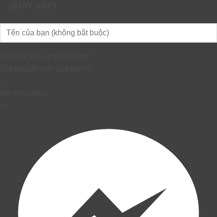
QUAY NGAY
🎊 Chúc mừng quý khách!
Giá khuyến mãi của bạn là
—
Mã mua hàng
—