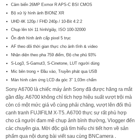
đánh giá
Cảm biến 26MP Exmor R APS-C BSI CMOS
Bộ xử lý hình ảnh BIONZ XR
UHD 4K 120p / FHD 240p / 10-Bit 4:2:2
Chụp lên tới 11 hình/giây, ISO 100-32000
Ổn định hình ảnh cấp pixel 5 trục
AF theo dõi thời gian thực cho ảnh tĩnh & video
Nhận diện theo pha 759 điểm, Độ che phủ 93%
S-Log3, S-Gamut3, S-Cinetone, LUT người dùng
Mic bên trong + Đầu vào, Truyền phát qua USB
Màn hình cảm ứng LCD đa góc 3″ 1,03m chấm
Sony A6700 là chiếc máy ảnh Sony đã được hãng ra mắt
gần đây. A6700 không chỉ tích hợp hiệu suất vượt trội mà
còn có một mức giá vô cùng phải chăng, vượt lên đối thủ
cạnh tranh FUJIFILM X-T5. A6700 thực sự rất phù hợp
cho cả người đam mê chụp ảnh bình thường, Vlogger đến
các chuyên gia. Mời độc giả tìm hiểu chi tiết hơn về sản
phẩm qua nội dung bài viết sau cùng BNCamera .