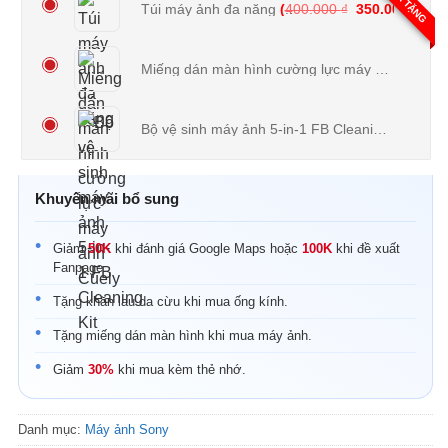
QUÀ TẶNG
Giá gốc là: 40
Giá 
Túi máy ảnh đa năng
(
400.000
₫
350.000
₫
)
Miếng dán màn hình cường lực máy ảnh Cuely
(
Bộ vệ sinh máy ảnh 5-in-1 FB Cleaning Kit
(
150
Khuyến mãi bổ sung
Giảm
50K
khi đánh giá Google Maps hoặc
100K
khi đề xuất
Fanpage.
Tặng khăn lau da cừu khi mua ống kính.
Tặng miếng dán màn hình khi mua máy ảnh.
Giảm
30%
khi mua kèm thẻ nhớ.
Danh mục:
Máy ảnh Sony