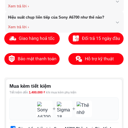
Nhờ đó, hình ảnh luôn ổn định hơn ngay cả trong điều kiện thiếu
sáng hoặc khi di chuyển.
Sony A6700 rất phù hợp cho Vlogger nhờ thiết kế nhỏ gọn, màn
Hiệu suất chụp liên tiếp của Sony A6700 như thế nào?
hình lật cảm ứng và khả năng lấy nét nhanh, chính xác. Ngoài ra,
chất lượng video cao cùng các profile màu chuyên nghiệp giúp tạo
ra nội dung chất lượng mà không cần quá nhiều thiết bị hỗ trợ.
Máy hỗ trợ chụp liên tiếp tốc độ cao, giúp bắt trọn các khoảnh
khắc hành động nhanh. Khi kết hợp với hệ thống AF/AE thông
minh, Sony A6700 có thể giữ nét tốt trong suốt quá trình chụp liên
tục.
Mua kèm tiết kiệm
Tiết kiệm đến
1.400.000
₫
khi mua kèm phụ kiện
+
+