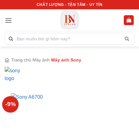
Bỏ
CHẤT LƯỢNG - TẬN TÂM - UY TÍN
qua
nội
dung
Tìm
kiếm
sản
phẩm:
Trang chủ
Máy ảnh
Máy ảnh Sony
-9%