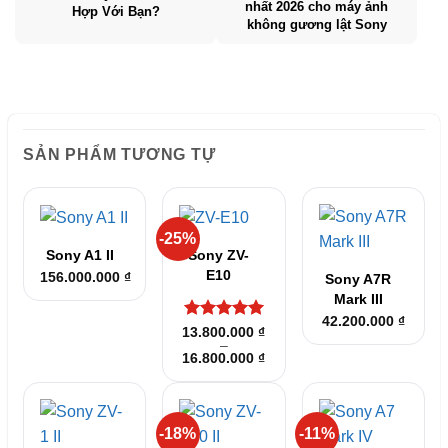
nhất 2026 cho máy ảnh
Hợp Với Bạn?
không gương lật Sony
SẢN PHẨM TƯƠNG TỰ
-25%
Sony A1 II
Sony ZV-
E10
156.000.000
₫
Sony A7R
Mark III
42.200.000
₫
Được xếp
13.800.000
₫
–
hạng
5
5
Khoảng
16.800.000
₫
sao
giá:
từ
13.800.000 ₫
đến
16.800.000 ₫
-18%
-11%