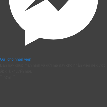
Gửi cho nhân viên
Bạn hãy chụp màn hình và gửi mã này cho nhân viên để được
áp giá khuyến mãi.
```html
```