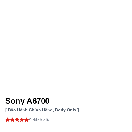
Sony A6700
Bảo Hành Chính Hãng, Body Only
9
5
9
trên 5
dựa trên