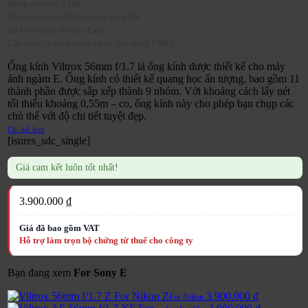
Động cơ bước STM
Bốn thấu kính ED, ba thấu kính HR
Hỗ trợ truyền dữ liệu Exif
Cập nhật chương trình cơ sở qua cổng USB-C
Ống kính Viltrox 56mm f/1.7 là ống kính được thiết kế cho máy
ảnh ngàm E. Ống kính có thiết kế quang học ấn tượng, bao gồm 11
thành phần được sắp xếp thành 9 nhóm. Với khoảng cách lấy nét
tối thiểu khoảng 0,55m – co, ống kính này cho phép bạn chụp các
chủ thể với độ chi tiết tuyệt đẹp.
Chi tiết hơn
[isures_sdc_single]
Giá cam kết luôn tốt nhất!
3.900.000
₫
Bạn đang xem
For Sony E
3.900.000
₫
For Nikon