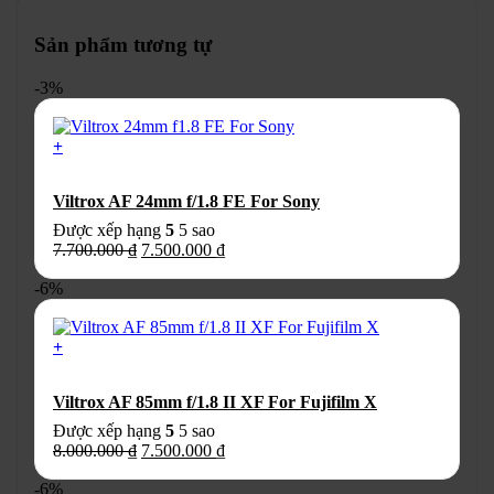
Sản phẩm tương tự
-3%
+
Viltrox AF 24mm f/1.8 FE For Sony
Được xếp hạng
5
5 sao
Giá
Giá
7.700.000
₫
7.500.000
₫
gốc
hiện
-6%
là:
tại
7.700.000 ₫.
là:
7.500.000 ₫.
+
Viltrox AF 85mm f/1.8 II XF For Fujifilm X
Được xếp hạng
5
5 sao
Giá
Giá
8.000.000
₫
7.500.000
₫
gốc
hiện
-6%
là:
tại