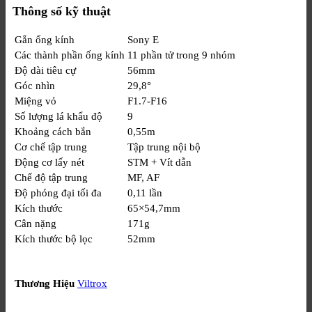
Thông số kỹ thuật
Gắn ống kính
Sony E
Các thành phần ống kính
11 phần tử trong 9 nhóm
Độ dài tiêu cự
56mm
Góc nhìn
29,8°
Miệng vỏ
F1.7-F16
Số lượng lá khẩu độ
9
Khoảng cách bắn
0,55m
Cơ chế tập trung
Tập trung nội bộ
Động cơ lấy nét
STM + Vít dẫn
Chế độ tập trung
MF, AF
Độ phóng đại tối đa
0,11 lần
Kích thước
65×54,7mm
Cân nặng
171g
Kích thước bộ lọc
52mm
Thương Hiệu
Viltrox