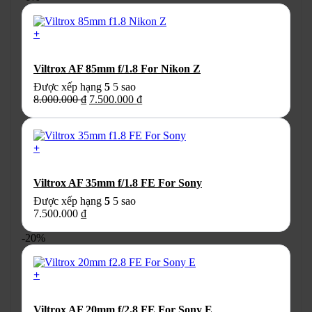
8.000.000 ₫.
là:
7.500.000 ₫.
+
Viltrox AF 85mm f/1.8 For Nikon Z
Được xếp hạng
5
5 sao
Giá
Giá
8.000.000
₫
7.500.000
₫
gốc
hiện
là:
tại
8.000.000 ₫.
là:
+
7.500.000 ₫.
Viltrox AF 35mm f/1.8 FE For Sony
Được xếp hạng
5
5 sao
7.500.000
₫
-20%
+
Viltrox AF 20mm f/2.8 FE For Sony E