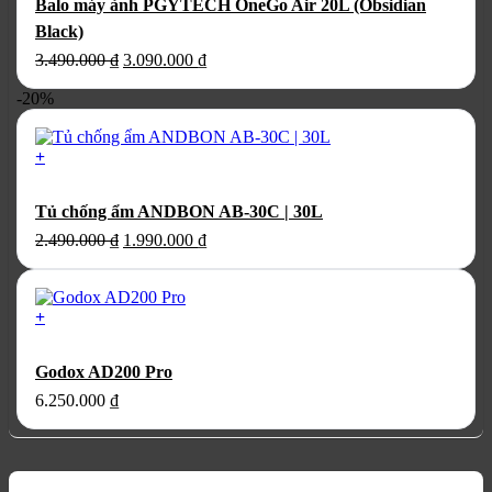
Balo máy ảnh PGYTECH OneGo Air 20L (Obsidian
Black)
Giá
Giá
3.490.000
₫
3.090.000
₫
gốc
hiện
-20%
là:
tại
3.490.000 ₫.
là:
3.090.000 ₫.
+
Tủ chống ẩm ANDBON AB-30C | 30L
Giá
Giá
2.490.000
₫
1.990.000
₫
gốc
hiện
là:
tại
2.490.000 ₫.
là:
+
1.990.000 ₫.
Godox AD200 Pro
6.250.000
₫