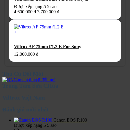
Được xếp hạng
5
5 sao
Giá
Giá
4.600.000
₫
3.700.000
₫
gốc
hiện
là:
tại
4.600.000 ₫.
là:
+
3.700.000 ₫.
Viltrox AF 75mm f/1.2 E For Sony
12.000.000
₫
Thu Cũ Đổi Mới
Trung Tâm Sửa CHữa
Viltrox Việt Nam
Đánh giá mới nhất
Canon EOS R100
Được xếp hạng
5
5 sao