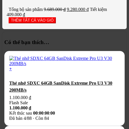
1.690.000 ₫.
là:
tại
Giá
1.599.000 ₫.
Giá
là:
Tổng bộ sản phẩm
9.689.000
₫
9.280.000
₫
Tiết kiệm
gốc
hiện
1.290.000 
409.000
₫
là:
tại
THÊM TẤT CẢ VÀO GIỎ
9.689.000 ₫.
là:
9.280.000 ₫.
Có thể bạn thích…
+
Thẻ nhớ SDXC 64GB SanDisk Extreme Pro U3 V30
200MB/s
1.100.000
₫
Flash Sale
1.100.000
₫
Kết thúc sau
00
:
00
:
00
:
00
Đã bán 4/88 · Còn 84