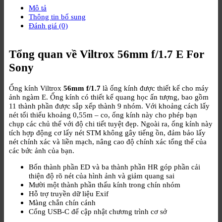
Mô tả
Thông tin bổ sung
Đánh giá (0)
Tổng quan về Viltrox 56mm f/1.7 E For
Sony
Ống kính Viltrox
56mm f/1.7
là ống kính được thiết kế cho máy
ảnh ngàm E. Ống kính có thiết kế quang học ấn tượng, bao gồm
11 thành phần được sắp xếp thành 9 nhóm. Với khoảng cách lấy
nét tối thiểu khoảng 0,55m – co, ống kính này cho phép bạn
chụp các chủ thể với độ chi tiết tuyệt đẹp. Ngoài ra, ống kính này
tích hợp động cơ lấy nét STM không gây tiếng ồn, đảm bảo lấy
nét chính xác và liền mạch, nâng cao độ chính xác tổng thể của
các bức ảnh của bạn.
Bốn thành phần ED và ba thành phần HR góp phần cải
thiện độ rõ nét của hình ảnh và giảm quang sai
Mười một thành phần thấu kính trong chín nhóm
Hỗ trợ truyền dữ liệu Exif
Màng chắn chín cánh
Cổng USB-C để cập nhật chương trình cơ sở