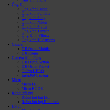
Máy ảnh Sigma
Ống Kính
Ống kính Canon
Ống kính Fujifilm
Ống kính Sony
Ống kính Nikon
Ống kính Sigma
Ống kính Tamron
Ống Kính Viltrox
Ống kính TTArtisans
Gimbal
DJI Osmo Mobile
DJI Ronin
Camera hành động
DJI Osmo Action
DJI Osmo Pocket
GoPro HERO
Insta360 Camera
Micro
Micro DJI
Micro RODE
Robot hút bụi
Robot hút bụi DJI
Robot hút bụi Roborock
Đồ cũ