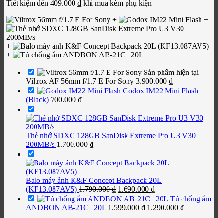
Tiết kiệm đến
409.000
₫
khi mua kèm phụ kiện
+
+
+
+
Sản phẩm hiện tại
Viltrox AF 56mm f/1.7 E For Sony
3.900.000
₫
Godox IM22 Mini Flash
(Black)
700.000
₫
Thẻ nhớ SDXC 128GB SanDisk Extreme Pro U3 V30
200MB/s
1.700.000
₫
Balo máy ảnh K&F Concept Backpack 20L
Giá
Giá
(KF13.087AV5)
1.790.000
₫
1.690.000
₫
gốc
hiện
Tủ chống ẩm
là:
tại
Giá
Giá
ANDBON AB-21C | 20L
1.599.000
₫
1.290.000
₫
1.790.000 ₫.
là:
gốc
hiện