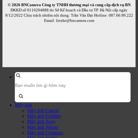
© 2026 BNCamera
Công ty TNHH thương mại và cung cấp dịch vụ BN
ĐKKD số 0110204888 do Sở Kế hoạch và Đầu tư TP. Hà Nội cấp ngày
9/12/2022 Chịu trách nhiệm nội dung: Trần Văn Đạt Hotline: 087.66.99.222
Email: lienhe@bncamera.com
Tìm
kiếm
sản
phẩm:
Máy ảnh
Máy ảnh Canon
Máy ảnh Fujifilm
Máy ảnh Sony
Máy ảnh Nikon
Máy ảnh Compact