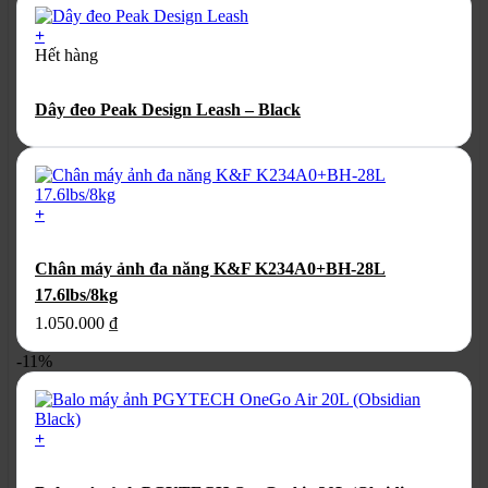
+
Hết hàng
Dây đeo Peak Design Leash – Black
+
Chân máy ảnh đa năng K&F K234A0+BH-28L
17.6lbs/8kg
1.050.000
₫
-11%
+