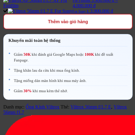
3.900.000
₫
–
For Fujifilm
Khoảng
4.000.000
₫
giá:
3.900.000
₫
For Sony E
từ
Thêm vào giỏ hàng
3.900.000 ₫
đến
4.000.000 ₫
Khuyến mãi toàn hệ thống
Giảm
50K
khi đánh giá Google Maps hoặc
100K
khi đề xuất
Fanpage.
Tặng khăn lau da cừu khi mua ống kính.
Tặng miếng dán màn hình khi mua máy ảnh.
Giảm
30%
khi mua kèm thẻ nhớ.
Danh mục:
Ống Kính Viltrox
Thẻ:
Viltrox 56mm f/1.7 E
,
Viltrox
56mm f1.7