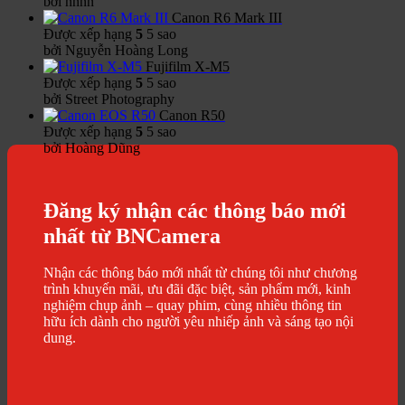
bởi nnnn
Canon R6 Mark III
Được xếp hạng
5
5 sao
bởi Nguyễn Hoàng Long
Fujifilm X-M5
Được xếp hạng
5
5 sao
bởi Street Photography
Canon R50
Được xếp hạng
5
5 sao
bởi Hoàng Dũng
Đăng ký nhận các thông báo mới
nhất từ BNCamera
Nhận các thông báo mới nhất từ chúng tôi như chương
trình khuyến mãi, ưu đãi đặc biệt, sản phẩm mới, kinh
nghiệm chụp ảnh – quay phim, cùng nhiều thông tin
hữu ích dành cho người yêu nhiếp ảnh và sáng tạo nội
dung.