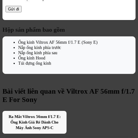
Hộp sản phẩm bao gồm
Ống kính Viltrox AF 56mm f/1.7 E (Sony E)
Nắp ống kính phía trước
Nắp ống kính phía sau
Ống kính Hood
Túi đựng ống kính
Bài viết liên quan về
Viltrox AF 56mm f/1.7
E For Sony
Ra Mắt Viltrox 56mm f/1.7 E:
Ống Kính Giá Rẻ Dành Cho
Máy Ảnh Sony APS-C