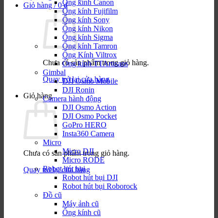
Ống kính Canon
Giỏ hàng /
0
₫
Ống kính Fujifilm
Ống kính Sony
Ống kính Nikon
Ống kính Sigma
Ống kính Tamron
Ống Kính Viltrox
Chưa có sản phẩm trong giỏ hàng.
Ống kính TTArtisans
Gimbal
Quay trở lại cửa hàng
DJI Osmo Mobile
DJI Ronin
Giỏ hàng
Camera hành động
DJI Osmo Action
DJI Osmo Pocket
GoPro HERO
Insta360 Camera
Micro
Micro DJI
Chưa có sản phẩm trong giỏ hàng.
Micro RODE
Robot hút bụi
Quay trở lại cửa hàng
Robot hút bụi DJI
Robot hút bụi Roborock
Đồ cũ
Máy ảnh cũ
Ống kính cũ