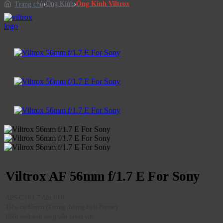
Ống Kính
Ống Kính Viltrox
Trang chủ
Viltrox AF 56mm f/1.7 E For Sony
APS-C | f/1.7 đến f/16
Tiêu cự 85mm (Tương đương Full-Frame)
Hiệu suất ánh sáng yếu tuyệt vời