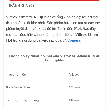
ĐÁNH GIÁ (0)
Viltrox 33mm f1.4 Fuji
là chiếc ống kính đã đạt tới những
tiêu chuẩn khắt khe nhất. Sản phẩm hứa hẹn tạo ra các tác
phẩm tuyệt đỉnh với khẩu độ tối đa lên đến f/1.4. Sau đây
mời bạn đọc hãy cùng khám phá chi tiết về
Viltrox 33mm
f1.4
trong nội dung bài viết sau của
BNCamera
.
Thông số kỹ thuật nổi bật của Viltrox AF 33mm f/1.4 XF
For Fujifilm
Thương hiệu
Viltrox
Kích thước filter
52 mm
Tiêu cự tương đương
50mm