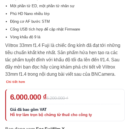
Một phần tử ED, một phần tử nhân sự
Phủ HD Nano nhiều lớp
Động cơ AF bước STM
Cổng USB tích hợp để cập nhật Firmware
Vòng khẩu độ 9 lá
Viltrox 33mm f1.4 Fuji
là chiếc ống kính đã đạt tới những
tiêu chuẩn khắt khe nhất. Sản phẩm hứa hẹn tạo ra các
tác phẩm tuyệt đỉnh với khẩu độ tối đa lên đến f/1.4. Sau
đây mời bạn đọc hãy cùng khám phá chi tiết về Viltrox
33mm f1.4
trong nội dung bài viết sau của
BNCamera
.
Chi tiết hơn
Giá
Giá
6.000.000
₫
6.200.000
₫
gốc
hiện
là:
tại
6.200.000 ₫.
là:
6.000.000 ₫.