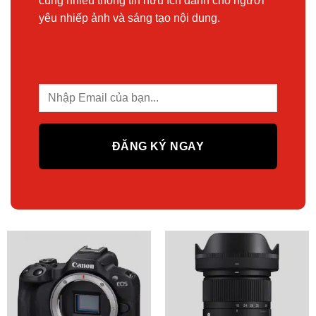
cùng nhiều thông tin hữu ích dành cho người
yêu nhiếp ảnh và sáng tạo nội dung.