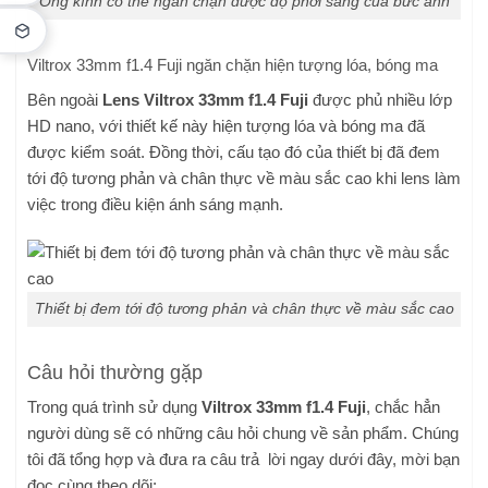
Ống kính có thể ngăn chặn được độ phơi sáng của bức ảnh
Viltrox 33mm f1.4 Fuji ngăn chặn hiện tượng lóa, bóng ma
Bên ngoài
Lens
Viltrox 33mm f1.4 Fuji
được phủ nhiều lớp
HD nano, với thiết kế này hiện tượng lóa và bóng ma đã
được kiểm soát. Đồng thời, cấu tạo đó của thiết bị đã đem
tới độ tương phản và chân thực về màu sắc cao khi lens làm
việc trong điều kiện ánh sáng mạnh.
Thiết bị đem tới độ tương phản và chân thực về màu sắc cao
Câu hỏi thường gặp
Trong quá trình sử dụng
Viltrox 33mm f1.4 Fuji
, chắc hẳn
người dùng sẽ có những câu hỏi chung về sản phẩm. Chúng
tôi đã tổng hợp và đưa ra câu trả lời ngay dưới đây, mời bạn
đọc cùng theo dõi: