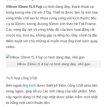
Viltrox 33mm f1.4 Fuji
có hình dáng đẹp, thanh thoát và
trọng lượng nhẹ chỉ với 270g. Thiết bị được làm từ kim loại,
vòng khẩu chế tạo từ nhựa cứng cùng với kích thước tiêu
cự là 33mm, tương đương 50mm tính theo hệ Full Frame.
Các vòng lấy nét và vòng khẩu độ của lens hoạt động rất
mượt mà, trơn tru, không gây ra tiếng ồn. Đây chính là đặc
điểm tuyệt vời cho những ai muốn mua ống kính kèm quay
video.
Viltrox 33mm f1.4 fuji có hình dáng đẹp, nhỏ gọn
Tích hợp cổng USB
Bên ngoài
ố
ng kính
được thiết kế thêm cổng USB phía bên
trong ngàm, giúp tối ưu các tính năng của sản phẩm. Nhờ
vậy người dùng có thể cập nhật được phần mềm mới nhất
từ hãng một cách thuận tiện.