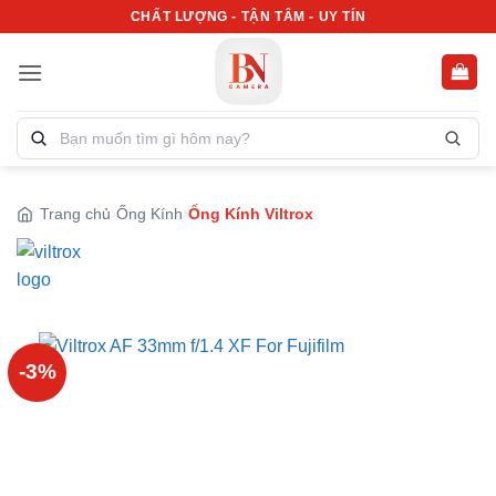
Bỏ
CHẤT LƯỢNG - TẬN TÂM - UY TÍN
qua
nội
dung
Tìm
kiếm
sản
phẩm:
Trang chủ
Ống Kính
Ống Kính Viltrox
-3%