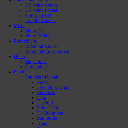
DJI Osmo Action
DJI Osmo Pocket
GoPro HERO
Insta360 Camera
Micro
Micro DJI
Micro RODE
Robot hút bụi
Robot hút bụi DJI
Robot hút bụi Roborock
Đồ cũ
Máy ảnh cũ
Ống kính cũ
Phụ kiện
Phụ kiện Máy ảnh
Ngàm
Case, Ốp Máy ảnh
Đèn Flash
Cage
Thẻ Nhớ
Balo và Túi
Tủ Chống Ẩm
Đèn Studio
Tripod