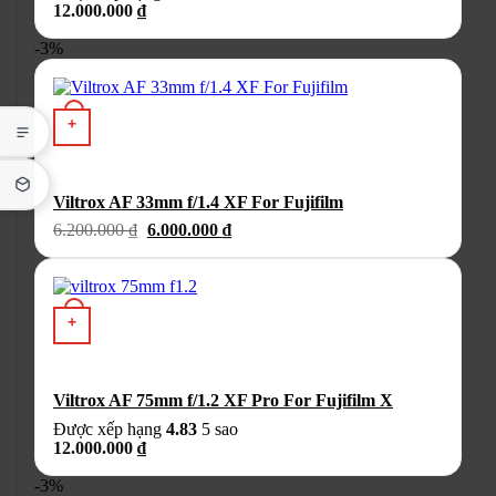
12.000.000
₫
-3%
Sản phẩm này có nhiều biến thể. Các tùy chọn có thể được chọ
+
Viltrox AF 33mm f/1.4 XF For Fujifilm
Giá
Giá
6.200.000
₫
6.000.000
₫
gốc
hiện
là:
tại
6.200.000 ₫.
là:
6.000.000 ₫.
+
Viltrox AF 75mm f/1.2 XF Pro For Fujifilm X
Được xếp hạng
4.83
5 sao
12.000.000
₫
-3%