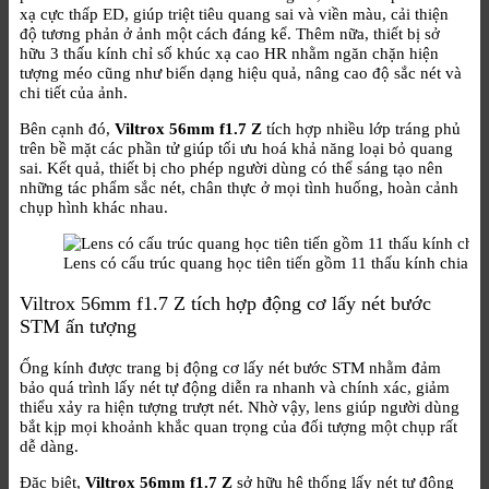
xạ cực thấp ED, giúp triệt tiêu quang sai và viền màu, cải thiện
độ tương phản ở ảnh một cách đáng kể. Thêm nữa, thiết bị sở
hữu 3 thấu kính chỉ số khúc xạ cao HR nhằm ngăn chặn hiện
tượng méo cũng như biến dạng hiệu quả, nâng cao độ sắc nét và
chi tiết của ảnh.
Bên cạnh đó,
Viltrox 56mm f1.7 Z
tích hợp nhiều lớp tráng phủ
trên bề mặt các phần tử giúp tối ưu hoá khả năng loại bỏ quang
sai. Kết quả, thiết bị cho phép người dùng có thể sáng tạo nên
những tác phẩm sắc nét, chân thực ở mọi tình huống, hoàn cảnh
chụp hình khác nhau.
Lens có cấu trúc quang học tiên tiến gồm 11 thấu kính chia r
Viltrox 56mm f1.7 Z tích hợp động cơ lấy nét bước
STM ấn tượng
Ống kính được trang bị động cơ lấy nét bước STM nhằm đảm
bảo quá trình lấy nét tự động diễn ra nhanh và chính xác, giảm
thiểu xảy ra hiện tượng trượt nét. Nhờ vậy, lens giúp người dùng
bắt kịp mọi khoảnh khắc quan trọng của đối tượng một chụp rất
dễ dàng.
Đặc biệt,
Viltrox 56mm f1.7 Z
sở hữu hệ thống lấy nét tự động