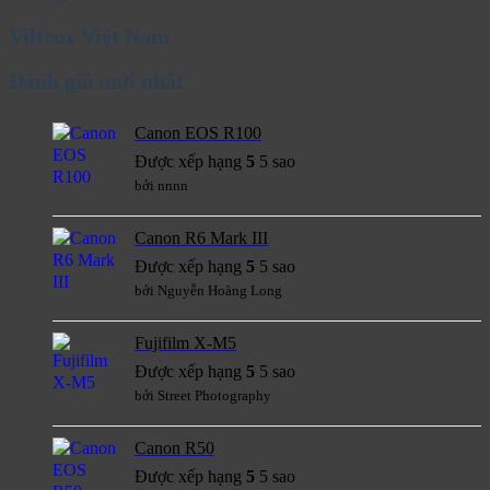
Viltrox Việt Nam
Đánh giá mới nhất
Canon EOS R100
Được xếp hạng
5
5 sao
bởi nnnn
Canon R6 Mark III
Được xếp hạng
5
5 sao
bởi Nguyễn Hoàng Long
Fujifilm X-M5
Được xếp hạng
5
5 sao
bởi Street Photography
Canon R50
Được xếp hạng
5
5 sao