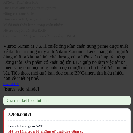
APS-C | f/1.7 đến f/16
Hiệu suất ánh sáng yếu tuyệt vời
Động cơ bước STM
Bốn yếu tố ED, ba yếu tố nhân sự
Mười một thấu kính trong chín nhóm
Hỗ trợ truyền dữ liệu EXIF
Cập nhật chương trình cơ sở qua cổng USB-C
Viltrox 56mm f1.7 Z
là chiếc ống kính chân dung prime được thiết
kế dành cho dòng máy ảnh Nikon Z-mount. Lens mang đến người
dùng những khung hình chất lượng cùng hiệu suất chụp lý tưởng.
Đồng thời, sản phẩm có khẩu độ lớn f/1.7 giúp nó làm việc tốt khi
thiếu sáng cho hiệu ứng bokeh đẹp mượt mà, chủ thể được làm nổi
bật. Tiếp theo, mời quý bạn đọc cùng
BNCamera
tìm hiểu nhiều
hơn về thiết bị nhé.
Chi tiết hơn
[isures_sdc_single]
Giá cam kết luôn tốt nhất!
3.900.000
₫