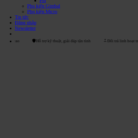
Pin
Phụ kiện Gimbal
Phụ kiện Micro
Tin tức
Đăng nhập
Newsletter
cao
Hỗ trợ kỹ thuật, giải đáp tận tình
Đổi trả linh hoạt trong vò