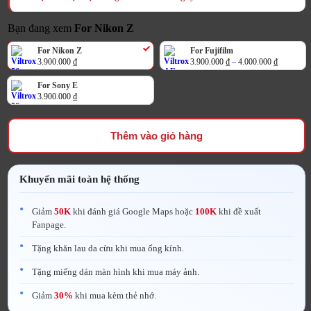
Bạn đang xem
For Nikon Z
For Nikon Z
For Fujifilm
Khoảng
3.900.000
₫
3.900.000
₫
–
4.000.000
₫
giá:
từ
For Sony E
3.900.000
đến
3.900.000
₫
4.000.000
Thêm vào giỏ hàng
Khuyến mãi toàn hệ thống
Giảm
50K
khi đánh giá Google Maps hoặc
100K
khi đề xuất
Fanpage.
Tặng khăn lau da cừu khi mua ống kính.
Tặng miếng dán màn hình khi mua máy ảnh.
Giảm
30%
khi mua kèm thẻ nhớ.