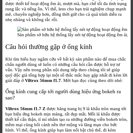
được thiết kế hoạt động êm ái, mượt mà, hạn chế tối đa tình trạng
rung lắc và tiếng ồn. Vì thế, lens cho bạn trải nghiệm chụp mạnh
mẽ, chuyên nghiệp hơn, đồng thời giữ cho cả quá trình diễn ra
nhẹ nhàng và không rắc rối.
Sản phẩm sở hữu hệ thống lấy nét tự động hoạt động êm ái, 
Câu hỏi thường gặp ở ống kính
Khi tìm hiểu hay ngâm cứu về bất kỳ sản phẩm nào để mua chắc
chắn người dùng sẽ luôn có những câu hỏi cần được hỗ trợ tư
vấn. Vậy nên trong phần nội dung tiếp theo chúng tôi sẽ giúp
quý độc giả tổng hợp lại một số thắc mắc hay gặp nhất đi kèm lời
giải đáp ở
Viltrox 56mm f1.7
. Mời bạn đọc cùng theo dõi nhé:
Ống kính cung cấp tới người dùng hiệu ứng bokeh ra
sao?
Viltrox 56mm f1.7 Z
được hãng trang bị 9 lá khẩu tròn mang tới
bạn hiệu ứng bokeh mịn màng, rất đẹp mắt. Mỗi lá khẩu được
thiết kế cẩn thận, tỉ mỉ nhằm tạo ra những đường viền bokeh tròn,
mềm mại cùng bối cảnh nền thơ mộng và lãng mạn cho bức
hình. Vì thế, ống kính giúp bạn làm nổi bật chủ thể, đi kèm