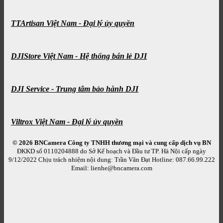
TTArtisan Việt Nam - Đại lý ủy quyền
DJIStore Việt Nam - Hệ thống bán lẻ DJI
DJI Service - Trung tâm bảo hành DJI
Viltrox Việt Nam - Đại lý ủy quyền
© 2026 BNCamera
Công ty TNHH thương mại và cung cấp dịch vụ BN
ĐKKD số 0110204888 do Sở Kế hoạch và Đầu tư TP. Hà Nội cấp ngày
9/12/2022 Chịu trách nhiệm nội dung: Trần Văn Đạt Hotline: 087.66.99.222
Email: lienhe@bncamera.com