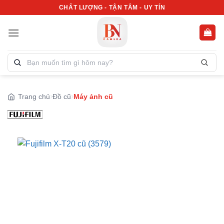
Bỏ
CHẤT LƯỢNG - TẬN TÂM - UY TÍN
qua
nội
dung
Tìm
kiếm
sản
phẩm:
Trang chủ
Đồ cũ
Máy ảnh cũ