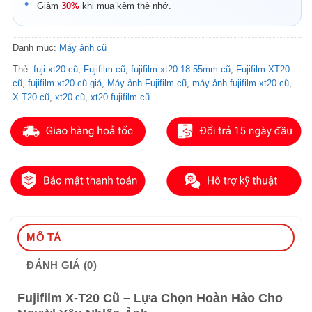
Giảm
30%
khi mua kèm thẻ nhớ.
Danh mục:
Máy ảnh cũ
Thẻ:
fuji xt20 cũ
,
Fujifilm cũ
,
fujifilm xt20 18 55mm cũ
,
Fujifilm XT20
cũ
,
fujifilm xt20 cũ giá
,
Máy ảnh Fujifilm cũ
,
máy ảnh fujifilm xt20 cũ
,
X-T20 cũ
,
xt20 cũ
,
xt20 fujifilm cũ
MÔ TẢ
ĐÁNH GIÁ (0)
Fujifilm X-T20 Cũ – Lựa Chọn Hoàn Hảo Cho