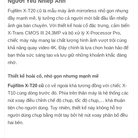
Người Yêu Nhiếp Ảnh
Fujifilm X-T20 cũ là mẫu máy ảnh mirrorless nhỏ gọn nhưng
đầy mạnh mẽ, lý tưởng cho cả người mới bắt đầu lẫn nhiếp
ảnh gia bán chuyên. Với thiết kế hoài cổ đặc trưng, cảm biến
X-Trans CMOS III 24.3MP và bộ xử lý X-Processor Pro,
chiếc máy này mang lại chất lượng hình ảnh vượt trội cùng
khả năng quay video 4K. Đây chính là lựa chọn hoàn hảo để
bạn thỏa sức sáng tạo và lưu giữ những khoảnh khắc đáng
nhớ.
Thiết kế hoài cổ, nhỏ gọn nhưng mạnh mẽ
Fujifilm X-T20 cũ
có vẻ ngoài khá tương đồng với chiếc X-
T10 cùng dòng trước đó. Phía trên thân máy là hệ thống các
nút xoay điều chỉnh chế độ chụp, tốc độ chụp,… khá thuận
tiện cho người dùng. Tuy nhiên, thiết kế này không hỗ trợ
người dùng chụp bằng một tay bởi hệ nút xoay phân bổ đều
hai bên.