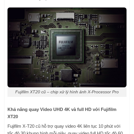
Fujifilm XT20 cũ – chip xử lý hình ảnh X-Processor Pro
Khả năng quay Video UHD 4K và full HD với Fujifilm
XT20
Fujifilm X-T20 cũ hỗ trợ quay video 4K liên tục 10 phút với
tốc độ 30 khung hình mỗi giây, quay video full HD tốc độ 60