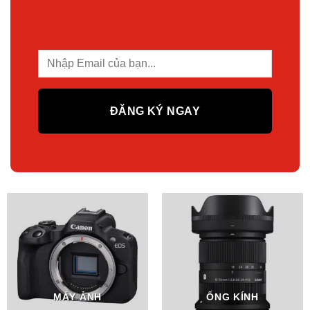
MÁY ẢNH
ỐNG KÍNH