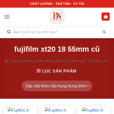
Bỏ
CHẤT LƯỢNG - TẬN TÂM - UY TÍN
qua
nội
dung
Tìm
kiếm
sản
fujifilm xt20 18 55mm cũ
phẩm:
Trang chủ
Sản phẩm được gắn thẻ “fujifilm xt20 18 55mm cũ”
LỌC SẢN PHẨM