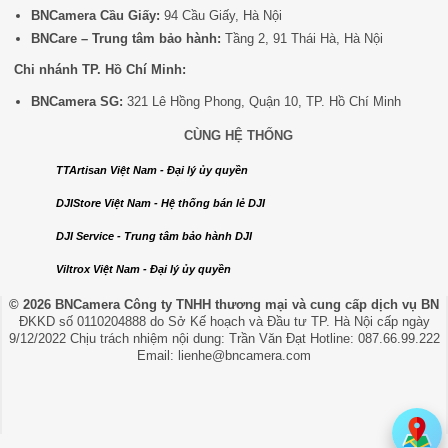
BNCamera Cầu Giấy:
94 Cầu Giấy, Hà Nội
BNCare – Trung tâm bảo hành:
Tầng 2, 91 Thái Hà, Hà Nội
Chi nhánh TP. Hồ Chí Minh:
BNCamera SG:
321 Lê Hồng Phong, Quận 10, TP. Hồ Chí Minh
CÙNG HỆ THỐNG
TTArtisan Việt Nam - Đại lý ủy quyền
DJIStore Việt Nam - Hệ thống bán lẻ DJI
DJI Service - Trung tâm bảo hành DJI
Viltrox Việt Nam - Đại lý ủy quyền
© 2026 BNCamera
Công ty TNHH thương mại và cung cấp dịch vụ BN
ĐKKD số 0110204888 do Sở Kế hoạch và Đầu tư TP. Hà Nội cấp ngày
9/12/2022 Chịu trách nhiệm nội dung: Trần Văn Đạt Hotline: 087.66.99.222
Email: lienhe@bncamera.com