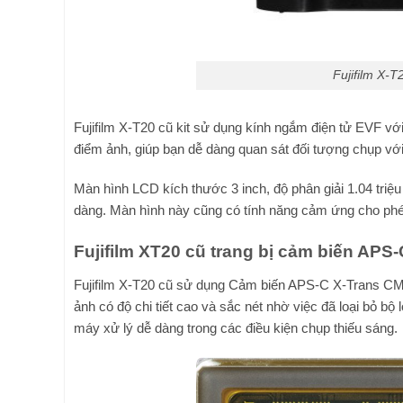
Fujifilm X-T
Fujifilm X-T20 cũ kit sử dụng kính ngắm điện tử EVF với 
điểm ảnh, giúp bạn dễ dàng quan sát đối tượng chụp với
Màn hình LCD kích thước 3 inch, độ phân giải 1.04 triệ
dàng. Màn hình này cũng có tính năng cảm ứng cho phép
Fujifilm XT20 cũ trang bị cảm biến APS
Fujifilm X-T20 cũ sử dụng Cảm biến APS-C X-Trans CMO
ảnh có độ chi tiết cao và sắc nét nhờ việc đã loại bỏ b
máy xử lý dễ dàng trong các điều kiện chụp thiếu sáng.