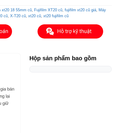
lm xt20 18 55mm cũ
,
Fujifilm XT20 cũ
,
fujifilm xt20 cũ giá
,
Máy
20 cũ
,
X-T20 cũ
,
xt20 cũ
,
xt20 fujifilm cũ
Hộp sản phẩm bao gồm
 gia bán
g lại
u giữ