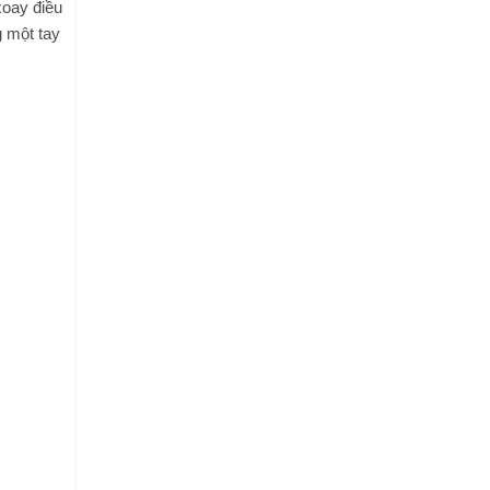
xoay điều
g một tay