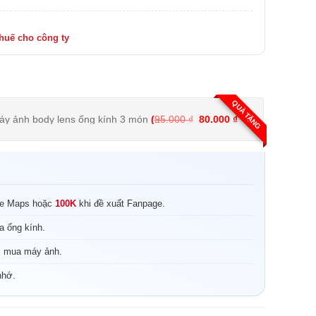
QUÀ TẶNG
Giá gốc là: 95.000 ₫.
Giá hiện tại là: 8
Bộ vệ sinh máy ảnh body lens ống kính 3 món
(
95.000
₫
80.000
₫
)
le Maps hoặc
100K
khi đề xuất Fanpage.
a ống kính.
i mua máy ảnh.
nhớ.