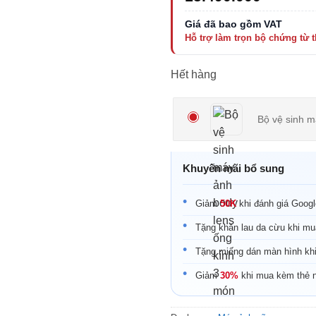
Hết hàng
Khuyến mãi bổ sung
Giảm
50K
khi đánh giá Goog
Tặng khăn lau da cừu khi mu
Tặng miếng dán màn hình kh
Giảm
30%
khi mua kèm thẻ 