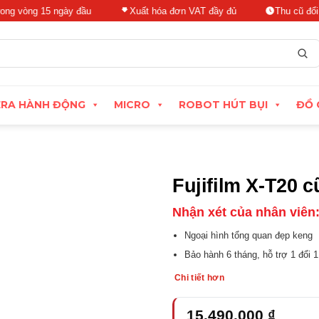
g 15 ngày đầu
Xuất hóa đơn VAT đầy đủ
Thu cũ đổi mới, địn
RA HÀNH ĐỘNG
MICRO
ROBOT HÚT BỤI
ĐỒ 
Fujifilm X-T20 c
Nhận xét của nhân viên
Ngoại hình tổng quan đẹp keng
Bảo hành 6 tháng, hỗ trợ 1 đổi 1
Chi tiết hơn
15.490.000
₫