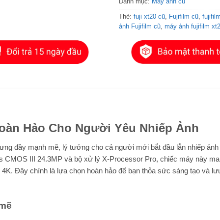
Danh mục:
Máy ảnh cũ
Thẻ:
fuji xt20 cũ
,
Fujifilm cũ
,
fujifi
ảnh Fujifilm cũ
,
máy ảnh fujifilm xt
 Hoàn Hảo Cho Người Yêu Nhiếp Ảnh
hưng đầy mạnh mẽ, lý tưởng cho cả người mới bắt đầu lẫn nhiếp ảnh
ans CMOS III 24.3MP và bộ xử lý X-Processor Pro, chiếc máy này man
 4K. Đây chính là lựa chọn hoàn hảo để bạn thỏa sức sáng tạo và lư
 mẽ