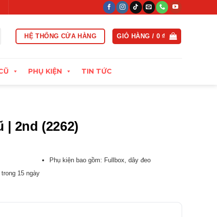
h giá cao
Hỗ trợ kỹ thuật, giải đáp tận tình
Đổi trả linh hoạt
HỆ THỐNG CỬA HÀNG
GIỎ HÀNG /
0
₫
CŨ
PHỤ KIỆN
TIN TỨC
ũ | 2nd (2262)
:
Phụ kiện bao gồm: Fullbox, dây đeo
 trong 15 ngày