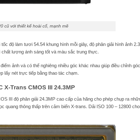
20 cũ với thiết kế hoài cổ, mạnh mẽ
tốc độ làm tươi 54.54 khung hình mỗi giây, độ phân giải hình ảnh 2.3
 chất lượng ánh sáng tốt và màu sắc trung thực.
u điểm ảnh và có thể nghiêng nhiều góc khác nhau giúp điều chỉnh góc
 lấy nét trực tiếp bằng thao tác chạm.
-C X-Trans CMOS III 24.3MP
S III độ phân giải 24.3MP cao cấp của hãng cho phép chụp ra nhữ
ộ lọc quang thông thấp trên cảm biến X-trans. Dải ISO 100 – 12800 ch