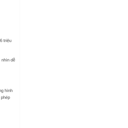
6 triệu
 nhìn dễ
ng hình
o phép