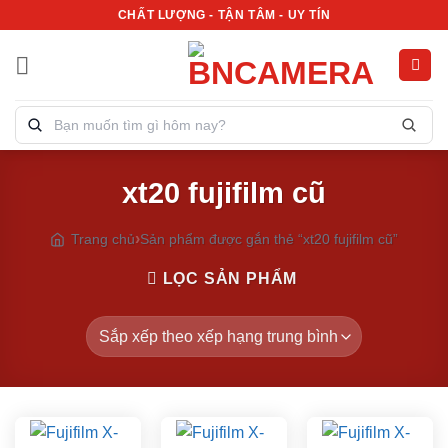
Bỏ
CHẤT LƯỢNG - TẬN TÂM - UY TÍN
qua
nội
dung
Tìm
kiếm
sản
xt20 fujifilm cũ
phẩm:
Trang chủ
Sản phẩm được gắn thẻ “xt20 fujifilm cũ”
LỌC SẢN PHẨM