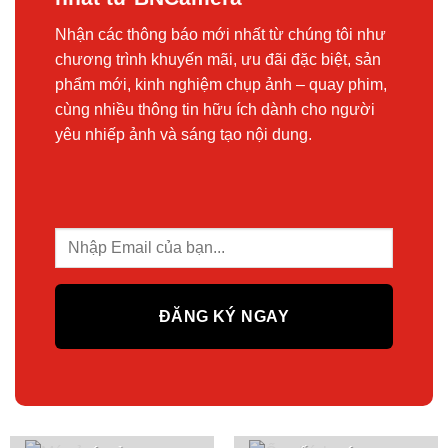
Nhận các thông báo mới nhất từ chúng tôi như
chương trình khuyến mãi, ưu đãi đặc biệt, sản
phẩm mới, kinh nghiệm chụp ảnh – quay phim,
cùng nhiều thông tin hữu ích dành cho người
yêu nhiếp ảnh và sáng tạo nội dung.