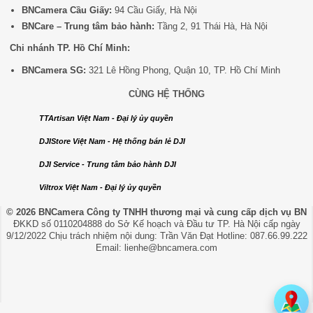
BNCamera Cầu Giấy:
94 Cầu Giấy, Hà Nội
BNCare – Trung tâm bảo hành:
Tầng 2, 91 Thái Hà, Hà Nội
Chi nhánh TP. Hồ Chí Minh:
BNCamera SG:
321 Lê Hồng Phong, Quận 10, TP. Hồ Chí Minh
CÙNG HỆ THỐNG
TTArtisan Việt Nam - Đại lý ủy quyền
DJIStore Việt Nam - Hệ thống bán lẻ DJI
DJI Service - Trung tâm bảo hành DJI
Viltrox Việt Nam - Đại lý ủy quyền
© 2026 BNCamera
Công ty TNHH thương mại và cung cấp dịch vụ BN
ĐKKD số 0110204888 do Sở Kế hoạch và Đầu tư TP. Hà Nội cấp ngày
9/12/2022 Chịu trách nhiệm nội dung: Trần Văn Đạt Hotline: 087.66.99.222
Email: lienhe@bncamera.com