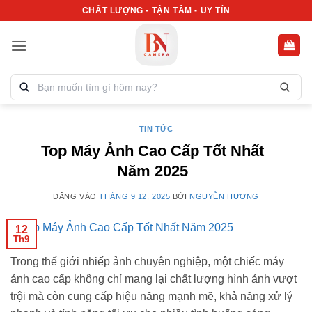
Bỏ
CHẤT LƯỢNG - TẬN TÂM - UY TÍN
qua
nội
dung
Tìm
kiếm
sản
phẩm:
TIN TỨC
Top Máy Ảnh Cao Cấp Tốt Nhất
Năm 2025
ĐĂNG VÀO
THÁNG 9 12, 2025
BỞI
NGUYỄN HƯƠNG
12
Th9
Trong thế giới nhiếp ảnh chuyên nghiệp, một chiếc máy
ảnh cao cấp không chỉ mang lại chất lượng hình ảnh vượt
trội mà còn cung cấp hiệu năng mạnh mẽ, khả năng xử lý