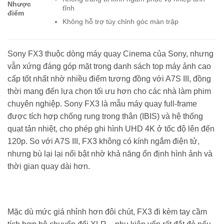
Nhược
tĩnh
điểm
Không hỗ trợ tùy chỉnh góc màn trập
Sony FX3 thuộc dòng máy quay Cinema của Sony, nhưng
vẫn xứng đáng góp mặt trong danh sách top máy ảnh cao
cấp tốt nhất nhờ nhiều điểm tương đồng với A7S III, đồng
thời mang đến lựa chọn tối ưu hơn cho các nhà làm phim
chuyên nghiệp. Sony FX3 là mẫu máy quay full-frame
được tích hợp chống rung trong thân (IBIS) và hệ thống
quạt tản nhiệt, cho phép ghi hình UHD 4K ở tốc độ lên đến
120p. So với A7S III, FX3 không có kính ngắm điện tử,
nhưng bù lại lại nổi bật nhờ khả năng ổn định hình ảnh và
thời gian quay dài hơn.
Mặc dù mức giá nhỉnh hơn đôi chút, FX3 đi kèm tay cầm