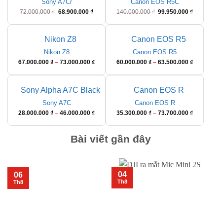
Sony A7Cr
Canon EOS R5C
Giá
Giá
Giá
Giá
72.000.000
₫
68.900.000
₫
140.000.000
₫
99.950.000
₫
gốc
hiện
gốc
hiện
là:
tại
là:
tại
72.000.000 ₫.
là:
140.000.000 ₫.
là:
68.900.000 ₫.
99.950.000
Nikon Z8
Canon EOS R5
Khoảng
Khoảng
67.000.000
₫
–
73.000.000
₫
60.000.000
₫
–
63.500.000
₫
giá:
giá:
từ
từ
67.000.000 ₫
60.000.00
đến
đến
Sony A7C
Canon EOS R
73.000.000 ₫
63.500.00
Khoảng
Khoảng
28.000.000
₫
–
46.000.000
₫
35.300.000
₫
–
73.700.000
₫
giá:
giá:
từ
từ
Bài viết gần đây
28.000.000 ₫
35.300.00
đến
đến
46.000.000 ₫
73.700.00
04
06
Th8
Th8