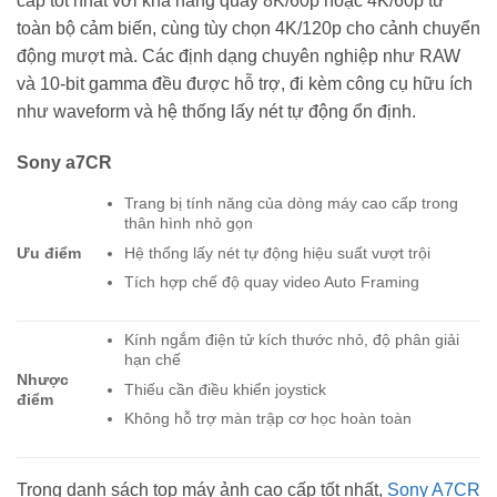
cấp tốt nhất với khả năng quay 8K/60p hoặc 4K/60p từ
toàn bộ cảm biến, cùng tùy chọn 4K/120p cho cảnh chuyển
động mượt mà. Các định dạng chuyên nghiệp như RAW
và 10-bit gamma đều được hỗ trợ, đi kèm công cụ hữu ích
như waveform và hệ thống lấy nét tự động ổn định.
Sony a7CR
Trang bị tính năng của dòng máy cao cấp trong
thân hình nhỏ gọn
Hệ thống lấy nét tự động hiệu suất vượt trội
Ưu điểm
Tích hợp chế độ quay video Auto Framing
Kính ngắm điện tử kích thước nhỏ, độ phân giải
hạn chế
Nhược
Thiếu cần điều khiển joystick
điểm
Không hỗ trợ màn trập cơ học hoàn toàn
Trong danh sách top máy ảnh cao cấp tốt nhất,
Sony A7CR