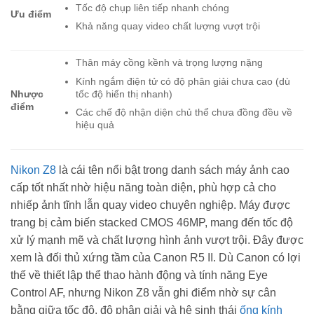
Tốc độ chụp liên tiếp nhanh chóng
Ưu điểm
Khả năng quay video chất lượng vượt trội
Thân máy cồng kềnh và trọng lượng nặng
Kính ngắm điện tử có độ phân giải chưa cao (dù
tốc độ hiển thị nhanh)
Nhược
điểm
Các chế độ nhận diện chủ thể chưa đồng đều về
hiệu quả
Nikon Z8
là cái tên nổi bật trong danh sách máy ảnh cao
cấp tốt nhất nhờ hiệu năng toàn diện, phù hợp cả cho
nhiếp ảnh tĩnh lẫn quay video chuyên nghiệp. Máy được
trang bị cảm biến stacked CMOS 46MP, mang đến tốc độ
xử lý mạnh mẽ và chất lượng hình ảnh vượt trội. Đây được
xem là đối thủ xứng tầm của Canon R5 II. Dù Canon có lợi
thế về thiết lập thể thao hành động và tính năng Eye
Control AF, nhưng Nikon Z8 vẫn ghi điểm nhờ sự cân
bằng giữa tốc độ, độ phân giải và hệ sinh thái
ống kính