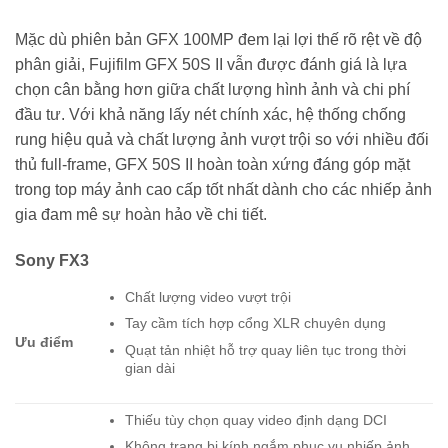
Mặc dù phiên bản GFX 100MP đem lại lợi thế rõ rệt về độ
phân giải, Fujifilm GFX 50S II vẫn được đánh giá là lựa
chọn cân bằng hơn giữa chất lượng hình ảnh và chi phí
đầu tư. Với khả năng lấy nét chính xác, hệ thống chống
rung hiệu quả và chất lượng ảnh vượt trội so với nhiều đối
thủ full-frame, GFX 50S II hoàn toàn xứng đáng góp mặt
trong top máy ảnh cao cấp tốt nhất dành cho các nhiếp ảnh
gia đam mê sự hoàn hảo về chi tiết.
Sony FX3
Chất lượng video vượt trội
Tay cầm tích hợp cổng XLR chuyên dụng
Ưu điểm
Quạt tản nhiệt hỗ trợ quay liên tục trong thời
gian dài
Thiếu tùy chọn quay video định dạng DCI
Không trang bị kính ngắm phục vụ nhiếp ảnh