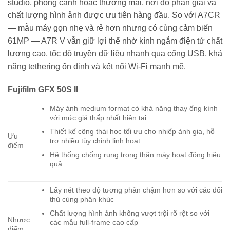
studio, phong cảnh hoặc thương mại, nơi độ phân giải và
chất lượng hình ảnh được ưu tiên hàng đầu. So với A7CR
— mẫu máy gọn nhẹ và rẻ hơn nhưng có cùng cảm biến
61MP — A7R V vẫn giữ lợi thế nhờ kính ngắm điện tử chất
lượng cao, tốc độ truyền dữ liệu nhanh qua cổng USB, khả
năng tethering ổn định và kết nối Wi-Fi mạnh mẽ.
Fujifilm GFX 50S II
Máy ảnh medium format có khả năng thay ống kính
với mức giá thấp nhất hiện tại
Thiết kế công thái học tối ưu cho nhiếp ảnh gia, hỗ
Ưu
trợ nhiều tùy chỉnh linh hoạt
điểm
Hệ thống chống rung trong thân máy hoạt động hiệu
quả
Lấy nét theo độ tương phản chậm hơn so với các đối
thủ cùng phân khúc
Chất lượng hình ảnh không vượt trội rõ rệt so với
Nhược
các mẫu full-frame cao cấp
điểm