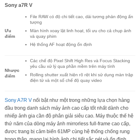
Sony a7R V
File RAW có độ chi tiết cao, dải tương phản động ấn
tượng
Màn hình xoay lật linh hoạt, tối ưu cho cả chụp ảnh
Ưu
và quay phim
điểm
Hệ thống AF hoạt động ổn định
Các chế độ Pixel Shift High Res và Focus Stacking
yêu cầu xử lý qua phần mềm trên máy tính
Nhược
Rolling shutter xuất hiện rõ rệt khi sử dụng màn trập
điểm
điện tử và một số chế độ quay video
Sony A7R V
nổi bật như một trong những lựa chọn hàng
đầu trong danh sách máy ảnh cao cấp tốt nhất dành cho
nhiếp ảnh gia cần độ phân giải siêu cao. Máy thuộc thế hệ
thứ năm của dòng máy ảnh mirrorless full-frame cao cấp,
được trang bị cảm biến 61MP cùng hệ thống chống rung
trong thân, mang lại hình ảnh chi tiết sắc nét và ổn định