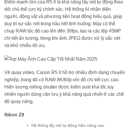
Điểm mạnh lớn của R5 II là khả năng lấy nét tự động theo
dõi chủ thể cực kỳ chính xác. Hệ thống AI nhận diện
người, động vật và phương tiện hoạt động hiệu quả, giúp
duy trì sự sắc nét trong hầu hết tình huống. Máy có thể
chụp RAW tốc độ cao lên đến 30fps, tạo ra các tệp 45MP
chi tiết ấn tượng, trong khi ảnh JPEG được xử lý sắc nét
và khử nhiễu tối ưu.
Về quay video, Canon R5 II hỗ trợ nhiều định dạng chuyên
nghiệp, trong đó có RAW 8K/60p với độ chi tiết cực cao.
Hiện tượng rolling shutter được kiểm soát khá tốt, tuy
nhiên người dùng cần lưu ý khả năng quá nhiệt ở các chế
độ quay nặng.
Nikon Z8
Hệ thống lấy nét tự động hiệu năng cao