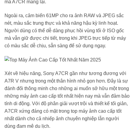
mà A7CR mang lại.
Ngoài ra, cảm biến 61MP cho ra ảnh RAW và JPEG sắc
nét, màu sắc trung thực và khả năng hậu kỳ linh hoạt.
Người dùng có thể dễ dàng phục hồi vùng tối ở ISO gốc
mà vẫn giữ được chi tiết, trong khi JPEG trực tiếp từ máy
có màu sắc dễ chịu, sẵn sàng để sử dụng ngay.
Xét về hiệu năng, Sony A7CR gần như tương đương với
A7R V nhưng trong một thân hình nhỏ gọn hơn. Đây là sự
đánh đổi thông minh cho những ai muốn sở hữu một trong
những máy ảnh cao cấp tốt nhất hiện nay mà vẫn đảm bảo
tính di động. Với độ phân giải vượt trội và thiết kế tối giản,
A7CR xứng đáng có mặt trong top máy ảnh cao cấp tốt
nhất dành cho cả nhiếp ảnh chuyên nghiệp lẫn người
dùng đam mê du lịch.