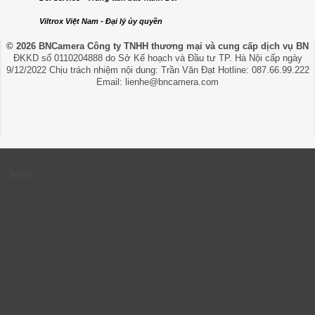
Viltrox Việt Nam - Đại lý ủy quyền
© 2026 BNCamera
Công ty TNHH thương mại và cung cấp dịch vụ BN
ĐKKD số 0110204888 do Sở Kế hoạch và Đầu tư TP. Hà Nội cấp ngày
9/12/2022 Chịu trách nhiệm nội dung: Trần Văn Đạt Hotline: 087.66.99.222
Email: lienhe@bncamera.com
```html
```