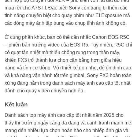
tích hợp bộ chuyển đổi XLR – phụ kiện vốn rất đắt đỏ nếu
mua rời cho A7S III. Đặc biệt, Sony còn trang bị thêm các
tính năng chuyên biệt cho quay phim như EI Exposure mà
các dòng máy ảnh tập trung vào chụp tĩnh ảnh không có.
Ở cùng phân khúc, bạn có thể cân nhắc Canon EOS R5C
– phiên bản hướng video của EOS R5. Tuy nhiên, R5C chỉ
có quạt tản nhiệt mà thiếu chống rung trong thân máy,
khiến FX3 trở thành lựa chọn cân bằng hơn giữa hiệu
năng và tính cơ động. Với thiết kế gọn nhẹ, độ ổn định cao
và khả năng vận hành tốt trên gimbal, Sony FX3 hoàn toàn
xứng đáng nằm trong danh sách máy ảnh cao cấp tốt nhất
dành cho quay video chuyên nghiệp.
Kết luận
Danh sách top máy ảnh cao cấp tốt nhất năm 2025 cho
thấy thị trường ngày càng đa dạng và cạnh tranh mạnh mẽ,
mang đến nhiều lựa chọn hoàn hảo cho nhiếp ảnh gia và