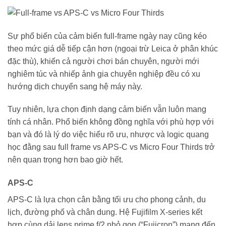
Sự phổ biến của cảm biến full-frame ngày nay cũng kéo
theo mức giá dễ tiếp cận hơn (ngoại trừ Leica ở phân khúc
đặc thù), khiến cả người chơi bán chuyên, người mới
nghiêm túc và nhiếp ảnh gia chuyên nghiệp đều có xu
hướng dịch chuyển sang hệ máy này.
Tuy nhiên, lựa chọn định dạng cảm biến vẫn luôn mang
tính cá nhân. Phổ biến không đồng nghĩa với phù hợp với
bạn và đó là lý do việc hiểu rõ ưu, nhược và logic quang
học đằng sau full frame vs APS-C vs Micro Four Thirds trở
nên quan trọng hơn bao giờ hết.
APS-C
APS-C là lựa chọn cân bằng tối ưu cho phong cảnh, du
lịch, đường phố và chân dung. Hệ Fujifilm X-series kết
hợp cùng dải lens prime f/2 nhỏ gọn (“Fujicron”) mang đến