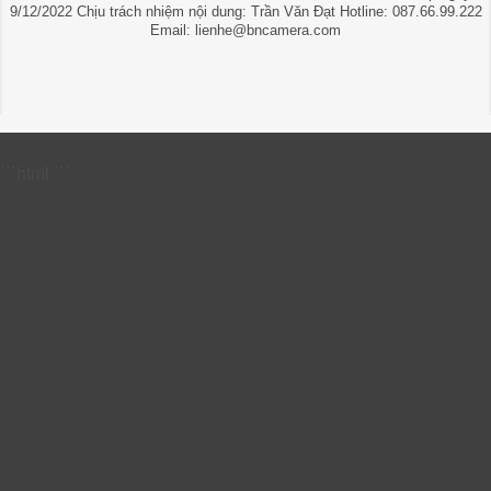
9/12/2022 Chịu trách nhiệm nội dung: Trần Văn Đạt Hotline: 087.66.99.222
Email: lienhe@bncamera.com
```html
```