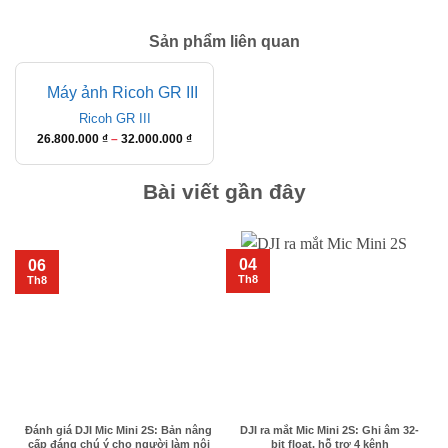
Sản phẩm liên quan
Ricoh GR III
Khoảng
26.800.000
₫
–
32.000.000
₫
giá:
từ
Bài viết gần đây
26.800.000 ₫
đến
32.000.000 ₫
04
06
Th8
Th8
Đánh giá DJI Mic Mini 2S: Bản nâng
DJI ra mắt Mic Mini 2S: Ghi âm 32-
cấp đáng chú ý cho người làm nội
bit float, hỗ trợ 4 kênh