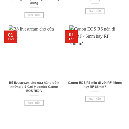
dung
XEM THÊM
XEM THÊM
01
01
Th8
Th8
Bộ livestream cho cửa hàng gồm
Canon EOS R6 nên đi với RF 45mm
những gì? Gợi ý combo Canon
hay RF 85mm?
EOS R50 V
XEM THÊM
XEM THÊM