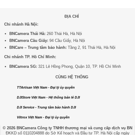
ĐỊA CHỈ
Chi nhánh Hà Nội:
BNCamera Thái Hà:
260 Thái Hà, Hà Nội
BNCamera Cầu Giấy:
94 Cầu Giấy, Hà Nội
BNCare – Trung tâm bảo hành:
Tầng 2, 91 Thái Hà, Hà Nội
Chi nhánh TP. Hồ Chí Minh:
BNCamera SG:
321 Lê Hồng Phong, Quận 10, TP. Hồ Chí Minh
CÙNG HỆ THỐNG
TTArtisan Việt Nam - Đại lý ủy quyền
DJIStore Việt Nam - Hệ thống bán lẻ DJI
DJI Service - Trung tâm bảo hành DJI
Viltrox Việt Nam - Đại lý ủy quyền
© 2026 BNCamera
Công ty TNHH thương mại và cung cấp dịch vụ BN
ĐKKD số 0110204888 do Sở Kế hoạch và Đầu tư TP. Hà Nội cấp ngày