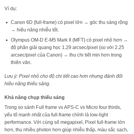
Ví dụ:
Canon 6D (full-frame) có pixel lớn → góc thu sáng rộng
→ hiệu năng nhiễu tốt.
Olympus OM-D E-M5 Mark II (MFT) có pixel nhỏ hơn →
độ phân giải quang học 1.29 arcsec/pixel (so với 2.25
arcsec/pixel của Canon) → thu chi tiết mịn hơn trong
thiên văn.
Lưu ý: Pixel nhỏ cho độ chi tiết cao hơn nhưng đánh đổi
hiệu năng thiếu sáng.
Khả năng chụp thiếu sáng
Trong so sánh Full frame vs APS-C vs Micro four thirds,
yếu tố mạnh nhất của full-frame chính là low-light
performance. Với cùng số megapixel, Pixel full-frame lớn
hơn, thu nhiều photon hơn giúp nhiễu thấp, màu sắc sạch,