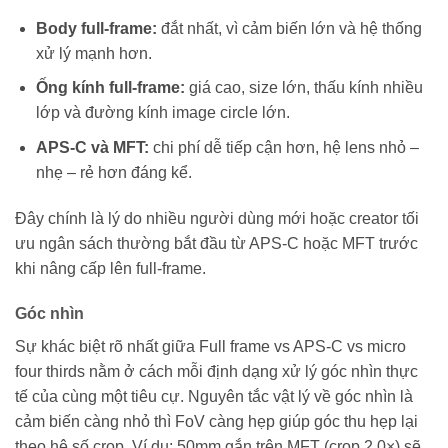
Body full-frame:
đắt nhất, vì cảm biến lớn và hệ thống
xử lý mạnh hơn.
Ống kính full-frame:
giá cao, size lớn, thấu kính nhiều
lớp và đường kính image circle lớn.
APS-C và MFT:
chi phí dễ tiếp cận hơn, hệ lens nhỏ –
nhẹ – rẻ hơn đáng kể.
Đây chính là lý do nhiều người dùng mới hoặc creator tối
ưu ngân sách thường bắt đầu từ APS-C hoặc MFT trước
khi nâng cấp lên full-frame.
Góc nhìn
Sự khác biệt rõ nhất giữa Full frame vs APS-C vs micro
four thirds nằm ở cách mỗi định dạng xử lý góc nhìn thực
tế của cùng một tiêu cự. Nguyên tắc vật lý về góc nhìn là
cảm biến càng nhỏ thì FoV càng hẹp giúp góc thu hẹp lại
theo hệ số crop. Ví dụ: 50mm gắn trên MFT (crop 2.0×) sẽ