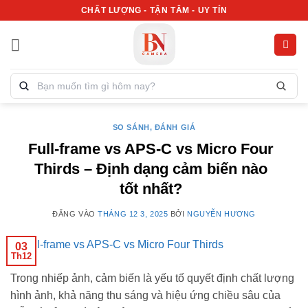
Bỏ
CHẤT LƯỢNG - TẬN TÂM - UY TÍN
qua
nội
dung
Tìm
kiếm
sản
phẩm:
SO SÁNH, ĐÁNH GIÁ
Full-frame vs APS-C vs Micro Four
Thirds – Định dạng cảm biến nào
tốt nhất?
ĐĂNG VÀO
THÁNG 12 3, 2025
BỞI
NGUYỄN HƯƠNG
03
Th12
Trong nhiếp ảnh, cảm biến là yếu tố quyết định chất lượng
hình ảnh, khả năng thu sáng và hiệu ứng chiều sâu của