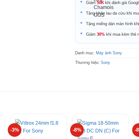
Giảm
50K
khi đánh giá Goog
Tặng khăn lau da cừu khi mu
Tặng miếng dán màn hình kh
Giảm
30%
khi mua kèm thẻ 
Danh mục:
Máy ảnh Sony
Thương hiệu:
Sony
-3%
-8%
-
+
+