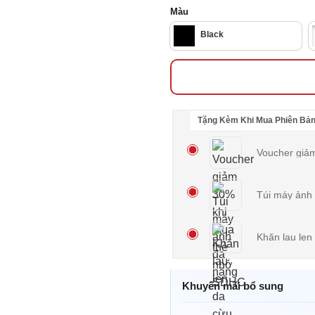
Màu
Black
Tặng Kèm Khi Mua Phiên Bản
Voucher giả
Túi máy ảnh
Khăn lau le
Khuyến mãi bổ sung