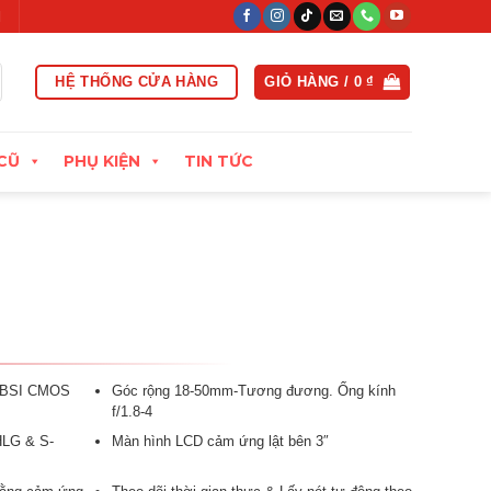
rong vòng 15 ngày đầu
Xuất hóa đơn VAT đầy đủ
Thu cũ đổi m
HỆ THỐNG CỬA HÀNG
GIỎ HÀNG /
0
₫
CŨ
PHỤ KIỆN
TIN TỨC
S BSI CMOS
Góc rộng 18-50mm-Tương đương. Ống kính
f/1.8-4
LG & S-
Màn hình LCD cảm ứng lật bên 3″