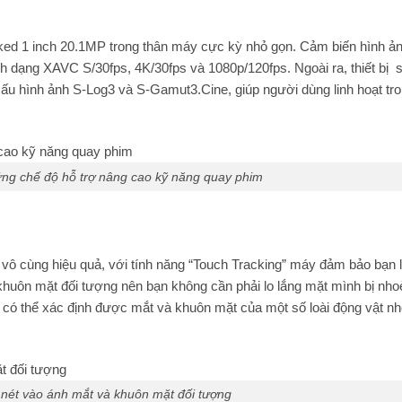
d 1 inch 20.1MP trong thân máy cực kỳ nhỏ gọn. Cảm biến hình ản
nh dạng XAVC S/30fps, 4K/30fps và 1080p/120fps. Ngoài ra, thiết bị
ấu hình ảnh S-Log3 và S-Gamut3.Cine, giúp người dùng linh hoạt tr
ững chế độ hỗ trợ nâng cao kỹ năng quay phim
vô cùng hiệu quả, với tính năng “Touch Tracking” máy đảm bảo bạn 
 khuôn mặt đối tượng nên bạn không cần phải lo lắng mặt mình bị nho
 có thể xác định được mắt và khuôn mặt của một số loài động vật n
t nét vào ánh mắt và khuôn mặt đối tượng