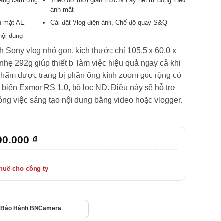
 bằng cảm ứng
Theo dõi thời gian thực & Lấy nét tự động theo
ánh mắt
n mặt AE
Cài đặt Vlog điện ảnh, Chế độ quay S&Q
nội dung
h Sony vlog nhỏ gọn, kích thước chỉ 105,5 x 60,0 x
hẹ 292g giúp thiết bị làm việc hiệu quả ngay cả khi
phẩm được trang bị phần ống kính zoom góc rộng có
 biến Exmor RS 1.0, bộ lọc ND. Điều này sẽ hỗ trợ
ông việc sáng tạo nội dung bằng video hoặc vlogger.
00.000
₫
Bảo Hành BNCamera