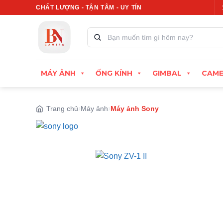
Bỏ
CHẤT LƯỢNG - TẬN TÂM - UY TÍN
Xuất hóa đơn VAT đầy đủ
Thu cũ đổi mới, định 
qua
nội
Tìm
kiếm
dung
sản
phẩm:
MÁY ẢNH
ỐNG KÍNH
GIMBAL
CAME
Trang chủ
Máy ảnh
Máy ảnh Sony