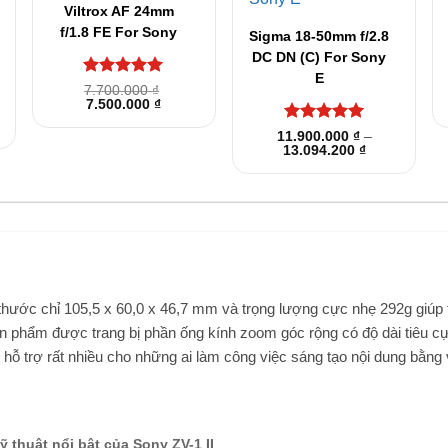
Viltrox AF 24mm
f/1.8 FE For Sony
Sigma 18-50mm f/2.8
DC DN (C) For Sony
E
Được xếp
7.700.000
₫
Giá
Giá
hạng
7.500.000
5
5
₫
gốc
hiện
sao
ng
là:
tại
Được xếp
11.900.000
₫
–
7.700.000 ₫.
là:
Khoảng
13.094.200
hạng
5
5
₫
7.500.000 ₫.
giá:
0.000 ₫
sao
từ
11.900.000 ₫
0.000 ₫
đến
13.094.200 ₫
thước chỉ 105,5 x 60,0 x 46,7 mm và trọng lượng cực nhẹ 292g giúp t
ản phẩm được trang bị phần ống kính zoom góc rộng có độ dài tiêu cự
ỗ trợ rất nhiều cho những ai làm công việc sáng tạo nội dung bằng 
 thuật nổi bật của Sony ZV-1 II