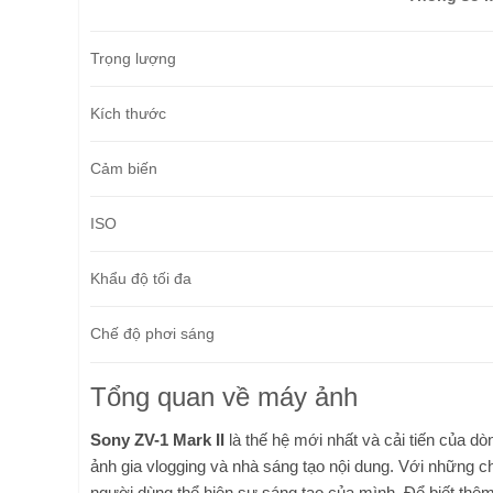
Trọng lượng
Kích thước
Cảm biến
ISO
Khẩu độ tối đa
Chế độ phơi sáng
Tổng quan về máy ảnh
Sony ZV-1 Mark II
là thế hệ mới nhất và cải tiến của 
ảnh gia vlogging và nhà sáng tạo nội dung. Với những chứ
người dùng thể hiện sự sáng tạo của mình. Để biết thêm 