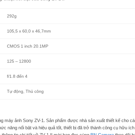
292g
105,5 x 60,0 x 46,7mm
CMOS 1 inch 20.1MP
125 – 12800
f/1.8 đến 4
Tự động, Thủ công
dòng máy ảnh Sony ZV-1. Sản phẩm được nhà sản xuất thiết kế cho cá
c năng nổi bật và hiệu quả tốt, thiết bị đã trở thành công cụ hữu ích
thông tin chi tiết về ZV-1 II mời bạn đọc cùng
BN Camera
theo dõi bà