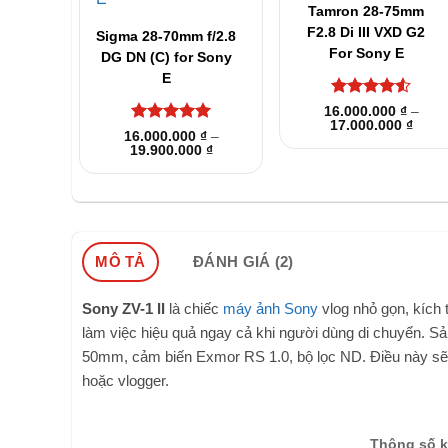
Tamron 28-75mm
F2.8 Di III VXD G2
Sigma 28-70mm f/2.8
For Sony E
DG DN (C) for Sony
E
Được xếp
16.000.000
₫
–
Khoả
17.000.000
hạng
4.5
₫
Được xếp
16.000.000
₫
–
giá:
5 sao
Khoảng
19.900.000
hạng
5
5
₫
từ
giá:
sao
16.00
từ
đến
16.000.000 ₫
17.00
đến
19.900.000 ₫
MÔ TẢ
ĐÁNH GIÁ (2)
Sony ZV-1 II
là chiếc
máy ảnh Sony
vlog nhỏ gọn, kích 
làm việc hiệu quả ngay cả khi người dùng di chuyển. S
50mm, cảm biến Exmor RS 1.0, bộ lọc ND. Điều này sẽ h
hoặc vlogger.
Thông số kỹ