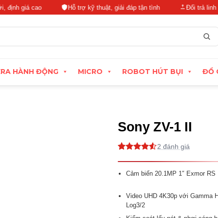
giá cao
Hỗ trợ kỹ thuật, giải đáp tận tình
Đổi trả linh hoạt t
RA HÀNH ĐỘNG
MICRO
ROBOT HÚT BỤI
ĐỒ 
Sony ZV-1 II
2
4.5
2
trên 5
dựa trên
đánh giá
Cảm biến 20.1MP 1″ Exmor R
Video UHD 4K30p với Gamma H
Log3/2