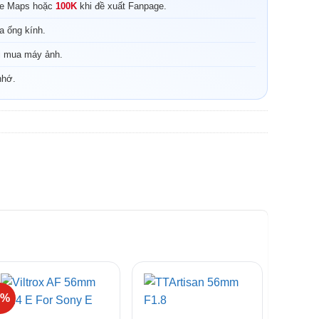
le Maps hoặc
100K
khi đề xuất Fanpage.
a ống kính.
i mua máy ảnh.
nhớ.
8%
+
+