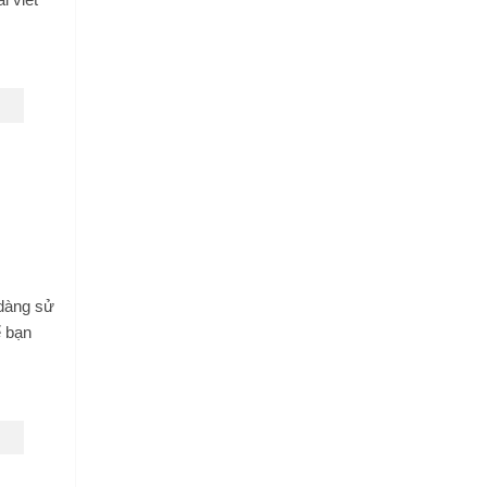
dàng sử
ể bạn