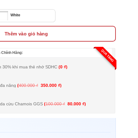
White
Thêm vào giỏ hàng
QUÀ TẶNG
 Chính Hãng:
m 30% khi mua thẻ nhớ SDHC
(
0
₫
)
Giá gốc là: 400.000 ₫.
Giá hiện tại là: 350.000 ₫.
 đa năng
(
400.000
₫
350.000
₫
)
Giá gốc là: 100.000 ₫.
Giá hiện tại là: 80.000 ₫.
n da cừu Chamois GGS
(
100.000
₫
80.000
₫
)