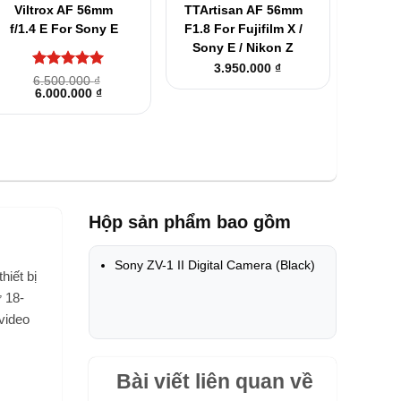
Viltrox AF 56mm
TTArtisan AF 56mm
f/1.4 E For Sony E
F1.8 For Fujifilm X /
Sony E / Nikon Z
3.950.000
₫
Được xếp
6.500.000
₫
Giá
Giá
hạng
6.000.000
5
5
₫
gốc
hiện
sao
là:
tại
6.500.000 ₫.
là:
6.000.000 ₫.
Hộp sản phẩm bao gồm
Sony ZV-1 II Digital Camera (Black)
hiết bị
 18-
video
Bài viết liên quan về