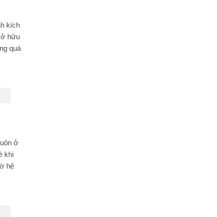
h kích
 sở hữu
ong quá
luôn ở
è khi
hờ hệ