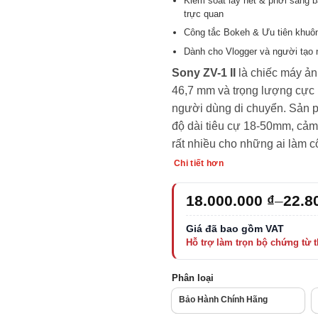
Kiểm soát lấy nét & phơi sáng
trực quan
Công tắc Bokeh & Ưu tiên khuô
Dành cho Vlogger và người tạo 
Sony ZV-1 II
là chiếc máy ản
46,7 mm và trọng lượng cực n
người dùng di chuyển. Sản 
độ dài tiêu cự 18-50mm, cảm
rất nhiều cho những ai làm c
Chi tiết hơn
Khoảng
18.000.000
₫
–
22.8
giá:
từ
18.000.000 ₫
đến
22.800.000 ₫
Phân loại
Bảo Hành Chính Hãng