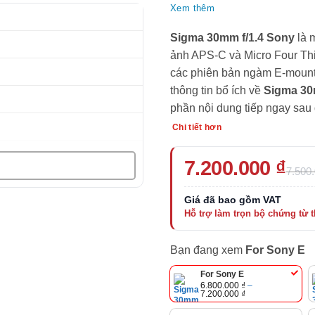
Xem thêm
Sigma 30mm f/1.4 Sony
là 
ảnh APS-C và Micro Four Th
các phiên bản ngàm E-mount 
thông tin bổ ích về
Sigma 30
phần nội dung tiếp ngay sau 
Chi tiết hơn
Giá
Giá
7.200.000
₫
7.500
gốc
hiện
là:
tại
7.500.000 ₫.
là:
7.200.000 ₫.
Bạn đang xem
For Sony E
For Sony E
6.800.000
₫
–
Khoảng
7.200.000
₫
giá:
từ