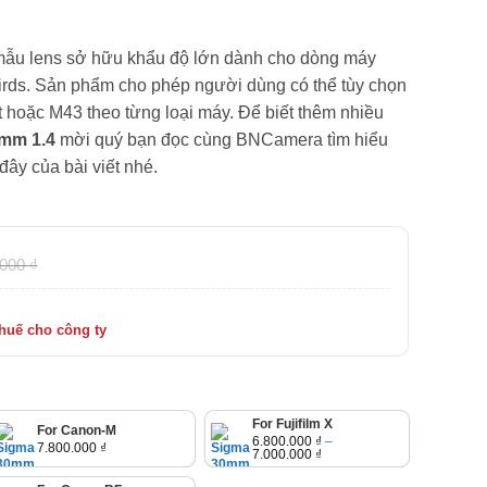
mẫu lens sở hữu khẩu độ lớn dành cho dòng máy
irds. Sản phẩm cho phép người dùng có thể tùy chọn
hoặc M43 theo từng loại máy. Để biết thêm nhiều
mm 1.4
mời quý bạn đọc cùng
BNCamera
tìm hiểu
đây của bài viết nhé.
.000
₫
For Fujifilm X
For Canon-M
6.800.000
₫
–
7.800.000
₫
Khoảng
7.000.000
₫
giá:
từ