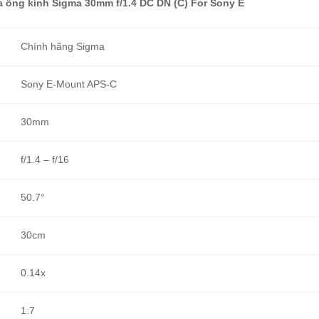
a ống kính Sigma 30mm f/1.4 DC DN (C) For Sony E
Chính hãng Sigma
Sony E-Mount APS-C
30mm
f/1.4 – f/16
50.7°
30cm
0.14x
1:7