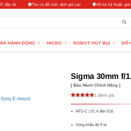
đủ
Thu cũ đổi mới, định giá cao
Hỗ trợ kỹ thuật, giải đáp tận
RA HÀNH ĐỘNG
MICRO
ROBOT HÚT BỤI
ĐỒ 
Sigma 30mm f/1
Bảo Hành Chính Hãng
1
5
1
trên 5
dựa trên
đánh giá
APS-C | f/1.4 đến f/16
Vòng khẩu độ 9 lá