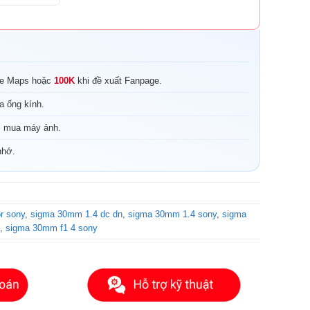
00 ₫.
le Maps hoặc
100K
khi đề xuất Fanpage.
a ống kính.
i mua máy ảnh.
nhớ.
or sony
,
sigma 30mm 1.4 dc dn
,
sigma 30mm 1.4 sony
,
sigma
,
sigma 30mm f1 4 sony