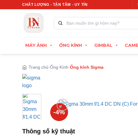
Bỏ
CHẤT LƯỢNG - TẬN TÂM - UY TÍN
Xuất hóa đơn VAT đầy 
qua
nội
Tìm
kiếm
dung
sản
phẩm:
MÁY ẢNH
ỐNG KÍNH
GIMBAL
CAME
Trang chủ
Ống Kính
Ống kính Sigma
-4%
Thông số kỹ thuật