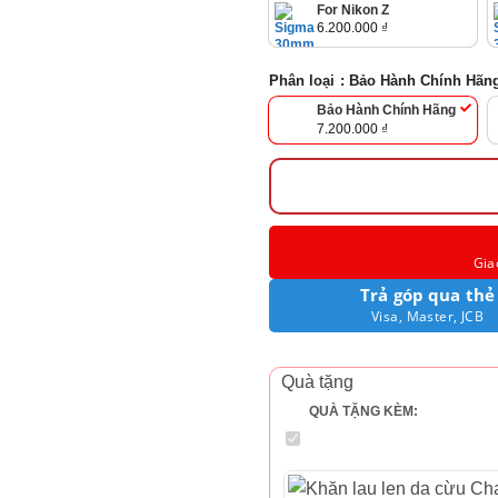
6.800.000 ₫
For Nikon Z
đến
6.200.000
₫
7.200.000 ₫
 mm
Phân loại
: Bảo Hành Chính Hãn
Bảo Hành Chính Hãng
Giá Gốc Là: 7.500.000 ₫.
7.200.000
₫
Giá Hiện Tại Là: 7.200.000 ₫.
Gia
Trả góp qua thẻ
Visa, Master, JCB
Quà tặng
QUÀ TẶNG KÈM: