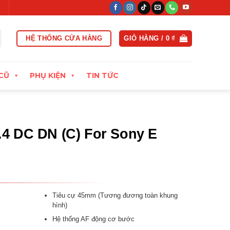
 tình
Đổi trả linh hoạt trong vòng 15 ngày đầu
Xuất hóa đơn 
HỆ THỐNG CỬA HÀNG
GIỎ HÀNG /
0
₫
CŨ
PHỤ KIỆN
TIN TỨC
.4 DC DN (C) For Sony E
Tiêu cự 45mm (Tương đương toàn khung
hình)
Hệ thống AF động cơ bước