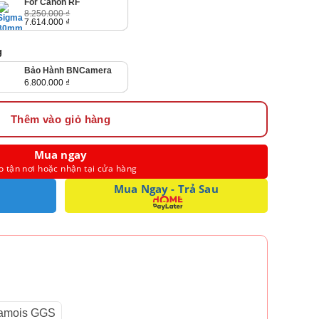
For Canon RF
6.800.000 ₫
đến
8.250.000
₫
7.000.000 ₫
Giá
Giá
7.614.000
₫
gốc
hiện
là:
tại
8.250.000 ₫.
là:
g
7.614.000 ₫.
Bảo Hành BNCamera
6.800.000
₫
Thêm vào giỏ hàng
Mua ngay
o tận nơi hoặc nhận tại cửa hàng
Mua Ngay - Trả Sau