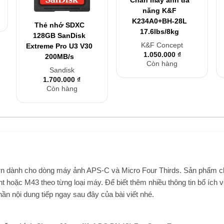
+
năng K&F
K234A0+BH-28L
Thẻ nhớ SDXC
17.6lbs/8kg
128GB SanDisk
K&F Concept
Extreme Pro U3 V30
1.050.000
₫
200MB/s
Còn hàng
Sandisk
1.700.000
₫
Còn hàng
lớn dành cho dòng máy ảnh APS-C và Micro Four Thirds. Sản phẩm 
 hoặc M43 theo từng loại máy. Để biết thêm nhiều thông tin bổ ích 
hần nội dung tiếp ngay sau đây của bài viết nhé.