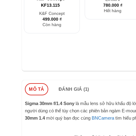
KF13.115
780.000
₫
Hết hàng
K&F Concept
499.000
₫
Còn hàng
MÔ TẢ
ĐÁNH GIÁ (1)
Sigma 30mm f/1.4 Sony
là mẫu lens sở hữu khẩu độ 
người dùng có thể tùy chọn các phiên bản ngàm E-mount
30mm 1.4
mời quý bạn đọc cùng
BNCamera
tìm hiểu p