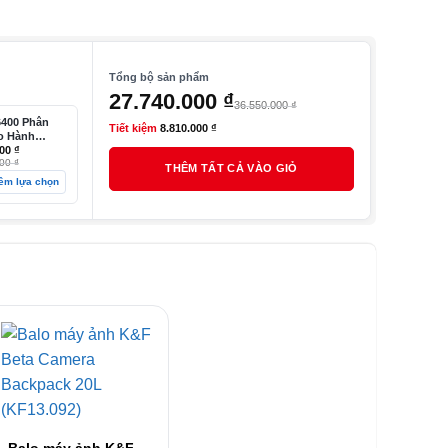
Tổng bộ sản phẩm
Giá
Giá
27.740.000
₫
36.550.000
₫
gốc
hiện
400 Phân
Tiết kiệm
8.810.000
₫
ảo Hành
là:
tại
ãng, Phiên
000
₫
000
₫
dy Only
THÊM TẤT CẢ VÀO GIỎ
36.550.000 ₫.
là:
êm lựa chọn
00 ₫.
27.740.000 ₫.
00 ₫.
+
Balo máy ảnh K&F