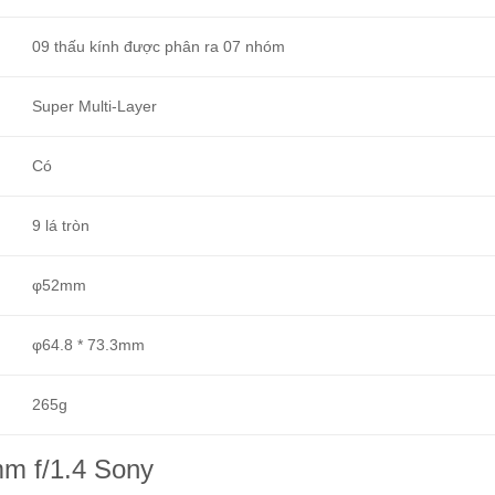
09 thấu kính được phân ra 07 nhóm
Super Multi-Layer
Có
9 lá tròn
φ52mm
φ64.8 * 73.3mm
265g
m f/1.4 Sony