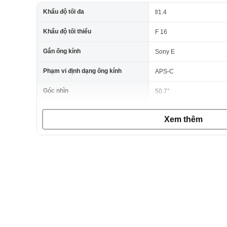
Khẩu độ tối đa
f/1.4
Khẩu độ tối thiểu
F 16
Gắn ống kính
Sony E
Phạm vi định dạng ống kính
APS-C
Góc nhìn
50.7°
Khoảng cách lấy nét tối thiểu
11,81″ / 30 cm
Xem thêm
Độ phóng đại tối đa
0,14x
Thiết kế quang học
9 yếu tố trong 7 nhóm
Lưỡi màng
9, Làm tròn
Loại tiêu điểm
Tự động lấy nét
Chế độ chống rung ảnh
KHÔNG