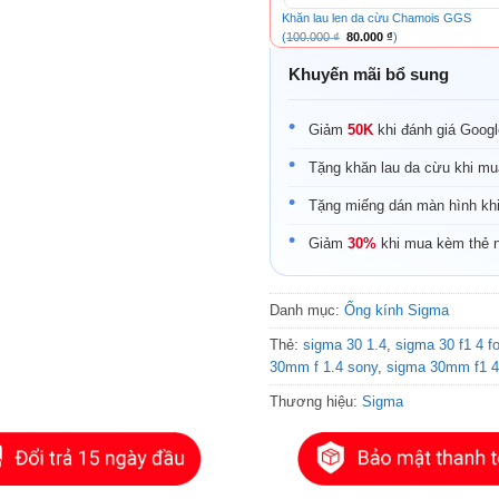
Khăn lau len da cừu Chamois GGS
Giá gốc là: 100.000 ₫.
Giá hiện tại là: 80.0
(
100.000
₫
80.000
₫
)
Khuyến mãi bổ sung
Giảm
50K
khi đánh giá Goog
Tặng khăn lau da cừu khi mu
Tặng miếng dán màn hình kh
Giảm
30%
khi mua kèm thẻ 
Danh mục:
Ống kính Sigma
Thẻ:
sigma 30 1.4
,
sigma 30 f1 4 f
30mm f 1.4 sony
,
sigma 30mm f1 4
Thương hiệu:
Sigma