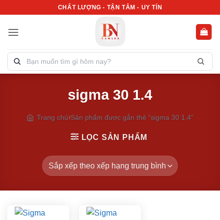
Bỏ
CHẤT LƯỢNG - TẬN TÂM - UY TÍN
qua
nội
dung
Tìm
kiếm
sản
sigma 30 1.4
phẩm:
Trang chủ
Sản phẩm được gắn thẻ “sigma 30 1.4”
LỌC SẢN PHẨM