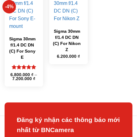
-4%
Sigma 30mm
f/1.4 DC DN
Sigma 30mm
(C) For Nikon
f/1.4 DC DN
Z
(C) For Sony
6.200.000
₫
E
Được xếp
6.800.000
₫
–
Khoảng
7.200.000
₫
hạng
5
5
giá:
sao
từ
6.800.000 ₫
đến
7.200.000 ₫
Đăng ký nhận các thông báo mới
nhất từ BNCamera