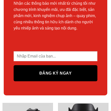
Nhận các thông báo mới nhất từ chúng tôi như
chương trình khuyến mãi, ưu đãi đặc biệt, sản
phẩm mới, kinh nghiệm chụp ảnh – quay phim,
cùng nhiều thông tin hữu ích dành cho người
yêu nhiếp ảnh và sáng tạo nội dung.