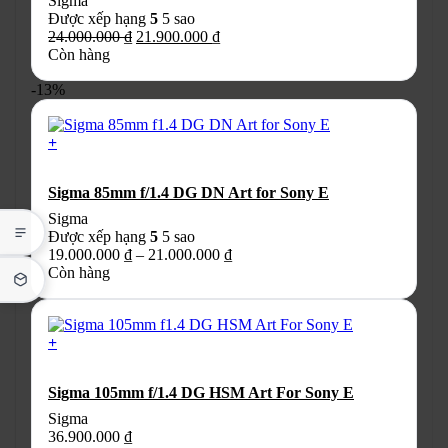
Sigma
trang
Được xếp hạng
5
5 sao
sản
Giá
Giá
24.000.000
₫
21.900.000
₫
phẩm
gốc
hiện
Còn hàng
là:
tại
-13%
24.000.000 ₫.
là:
21.900.000 ₫.
+
Sản
phẩm
Sigma 85mm f/1.4 DG DN Art for Sony E
này
có
Sigma
nhiều
Được xếp hạng
5
5 sao
biến
Khoảng
19.000.000
₫
–
21.000.000
₫
thể.
giá:
Còn hàng
Các
từ
tùy
19.000.000 ₫
chọn
đến
có
+
21.000.000 ₫
thể
được
Sigma 105mm f/1.4 DG HSM Art For Sony E
chọn
trên
Sigma
trang
36.900.000
₫
sản