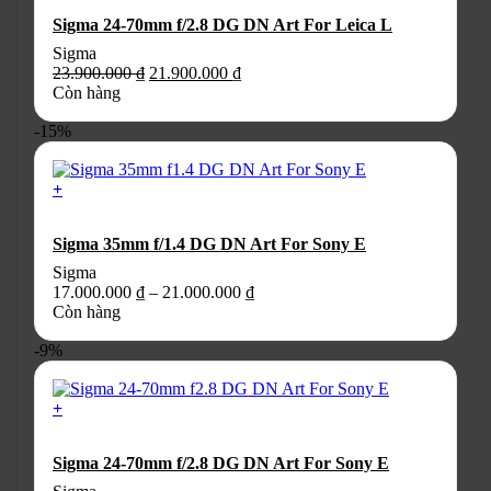
Sigma 24-70mm f/2.8 DG DN Art For Leica L
Sigma
Giá
Giá
23.900.000
₫
21.900.000
₫
gốc
hiện
Còn hàng
là:
tại
-15%
23.900.000 ₫.
là:
21.900.000 ₫.
+
Sản
phẩm
Sigma 35mm f/1.4 DG DN Art For Sony E
này
có
Sigma
nhiều
Khoảng
17.000.000
₫
–
21.000.000
₫
biến
giá:
Còn hàng
thể.
từ
Các
-9%
17.000.000 ₫
tùy
đến
chọn
21.000.000 ₫
có
+
thể
được
Sigma 24-70mm f/2.8 DG DN Art For Sony E
chọn
trên