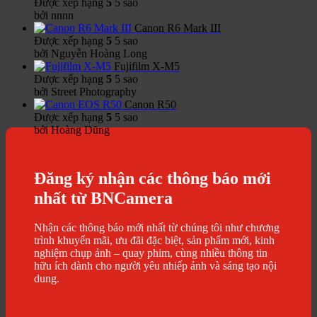
Được xếp hạng
5
5 sao
bởi nnnn
Canon R6 Mark III
Được xếp hạng
5
5 sao
bởi Nguyễn Hoàng Long
Fujifilm X-M5
Được xếp hạng
5
5 sao
bởi Street Photography
Canon R50
Được xếp hạng
5
5 sao
bởi Hoàng Dũng
Đăng ký nhận các thông báo mới
nhất từ BNCamera
Nhận các thông báo mới nhất từ chúng tôi như chương
trình khuyến mãi, ưu đãi đặc biệt, sản phẩm mới, kinh
nghiệm chụp ảnh – quay phim, cùng nhiều thông tin
hữu ích dành cho người yêu nhiếp ảnh và sáng tạo nội
dung.