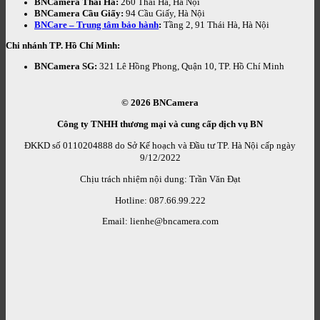
BNCamera Thái Hà:
260 Thái Hà, Hà Nội
BNCamera Cầu Giấy:
94 Cầu Giấy, Hà Nội
BNCare – Trung tâm bảo hành
:
Tầng 2, 91 Thái Hà, Hà Nội
Chi nhánh TP. Hồ Chí Minh:
BNCamera SG:
321 Lê Hồng Phong, Quận 10, TP. Hồ Chí Minh
© 2026
BNCamera
Công ty TNHH thương mại và cung cấp dịch vụ BN
ĐKKD số 0110204888 do Sở Kế hoạch và Đầu tư TP. Hà Nội cấp ngày
9/12/2022
Chịu trách nhiệm nội dung: Trần Văn Đạt
Hotline: 087.66.99.222
Email: lienhe@bncamera.com