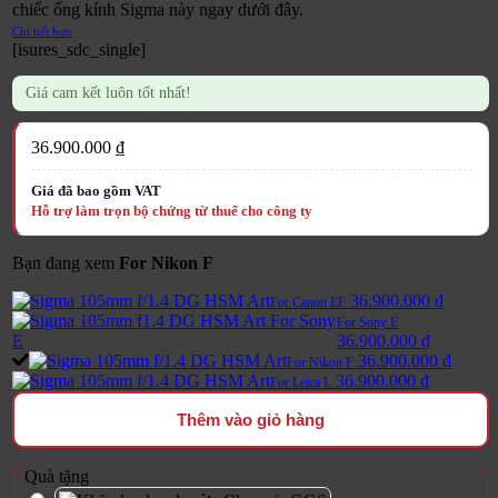
chiếc ống kính Sigma này ngay dưới đây.
Chi tiết hơn
[isures_sdc_single]
Giá cam kết luôn tốt nhất!
36.900.000
₫
Bạn đang xem
For Nikon F
36.900.000
₫
For Canon EF
For Sony E
36.900.000
₫
36.900.000
₫
For Nikon F
36.900.000
₫
For Leica L
Thêm vào giỏ hàng
Quà tặng