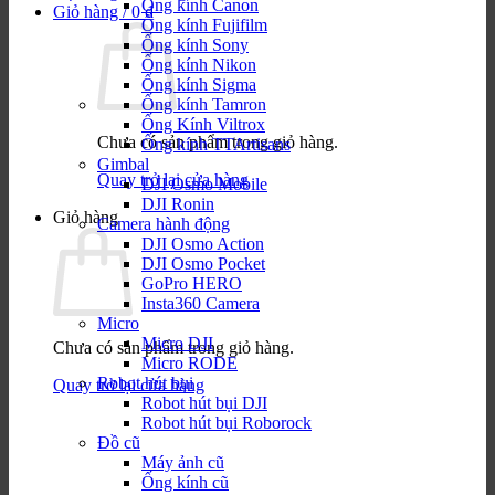
Ống kính Canon
Giỏ hàng /
0
₫
Ống kính Fujifilm
Ống kính Sony
Ống kính Nikon
Ống kính Sigma
Ống kính Tamron
Ống Kính Viltrox
Chưa có sản phẩm trong giỏ hàng.
Ống kính TTArtisans
Gimbal
Quay trở lại cửa hàng
DJI Osmo Mobile
DJI Ronin
Giỏ hàng
Camera hành động
DJI Osmo Action
DJI Osmo Pocket
GoPro HERO
Insta360 Camera
Micro
Micro DJI
Chưa có sản phẩm trong giỏ hàng.
Micro RODE
Robot hút bụi
Quay trở lại cửa hàng
Robot hút bụi DJI
Robot hút bụi Roborock
Đồ cũ
Máy ảnh cũ
Ống kính cũ