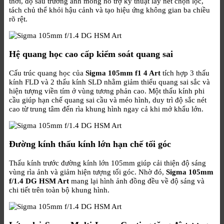
thời, độ sâu trường ảnh mỏng hỗ trợ kỹ thuật lấy nét chọn lọc,
tách chủ thể khỏi hậu cảnh và tạo hiệu ứng không gian ba chiều
rõ rệt.
Hệ quang học cao cấp kiểm soát quang sai
Cấu trúc quang học của
Sigma 105mm f1 4 Art
tích hợp 3 thấu
kính FLD và 2 thấu kính SLD nhằm giảm thiểu quang sai sắc và
hiện tượng viền tím ở vùng tương phản cao. Một thấu kính phi
cầu giúp hạn chế quang sai cầu và méo hình, duy trì độ sắc nét
cao từ trung tâm đến rìa khung hình ngay cả khi mở khẩu lớn.
Đường kính thấu kính lớn hạn chế tối góc
Thấu kính trước đường kính lớn 105mm giúp cải thiện độ sáng
vùng rìa ảnh và giảm hiện tượng tối góc. Nhờ đó,
Sigma 105mm
f/1.4 DG HSM Art
mang lại hình ảnh đồng đều về độ sáng và
chi tiết trên toàn bộ khung hình.