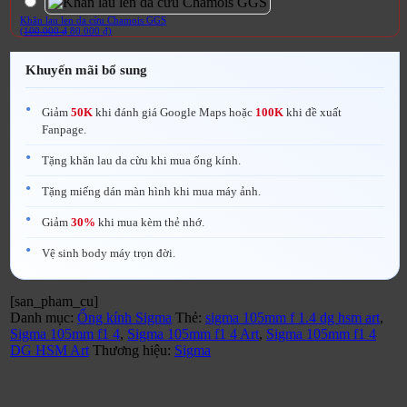
Khăn lau len da cừu Chamois GGS
Giá gốc là: 100.000 ₫.
Giá hiện tại là: 80.000 ₫.
(
100.000
₫
80.000
₫
)
Khuyến mãi bổ sung
Giảm
50K
khi đánh giá Google Maps hoặc
100K
khi đề xuất
Fanpage.
Tặng khăn lau da cừu khi mua ống kính.
Tặng miếng dán màn hình khi mua máy ảnh.
Giảm
30%
khi mua kèm thẻ nhớ.
Vệ sinh body máy trọn đời.
[san_pham_cu]
Danh mục:
Ống kính Sigma
Thẻ:
sigma 105mm f 1.4 dg hsm art
,
Sigma 105mm f1 4
,
Sigma 105mm f1 4 Art
,
Sigma 105mm f1 4
DG HSM Art
Thương hiệu:
Sigma