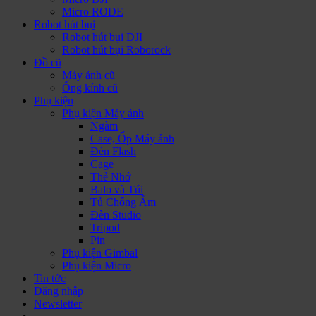
Micro RODE
Robot hút bụi
Robot hút bụi DJI
Robot hút bụi Roborock
Đồ cũ
Máy ảnh cũ
Ống kính cũ
Phụ kiện
Phụ kiện Máy ảnh
Ngàm
Case, Ốp Máy ảnh
Đèn Flash
Cage
Thẻ Nhớ
Balo và Túi
Tủ Chống Ẩm
Đèn Studio
Tripod
Pin
Phụ kiện Gimbal
Phụ kiện Micro
Tin tức
Đăng nhập
Newsletter