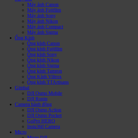
Máy ảnh Canon
Máy ảnh Fujifilm
Máy ảnh Sony
Máy ảnh Nikon
Máy ảnh Compact
Máy ảnh Sigma
Ống Kính
Ống kính Canon
Ống kính Fujifilm
Ống kính Sony
Ống kính Nikon
Ống kính Sigma
Ống kính Tamron
Ống Kính Viltrox
Ống kính TTArtisans
Gimbal
DJI Osmo Mobile
DJI Ronin
Camera hành động
DJI Osmo Action
DJI Osmo Pocket
GoPro HERO
Insta360 Camera
Micro
Micro DJI