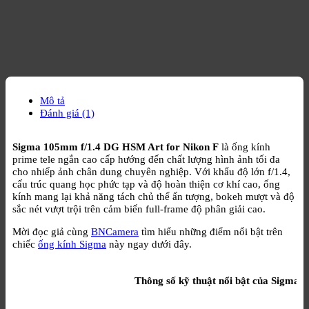
Mô tả
Đánh giá (1)
Sigma 105mm f/1.4 DG HSM Art for Nikon F
là ống kính
prime tele ngắn cao cấp hướng đến chất lượng hình ảnh tối đa
cho nhiếp ảnh chân dung chuyên nghiệp. Với khẩu độ lớn f/1.4,
cấu trúc quang học phức tạp và độ hoàn thiện cơ khí cao, ống
kính mang lại khả năng tách chủ thể ấn tượng, bokeh mượt và độ
sắc nét vượt trội trên cảm biến full-frame độ phân giải cao.
Mời đọc giả cùng
BNCamera
tìm hiểu những điểm nổi bật trên
chiếc
ống kính Sigma
này ngay dưới đây.
Thông số kỹ thuật nổi bật của Sigma