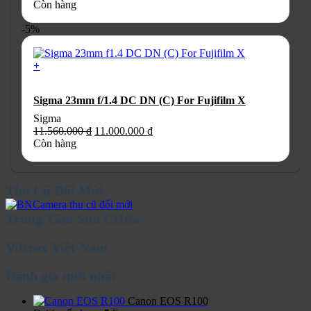
Còn hàng
phẩm
-5%
+
Sigma 23mm f/1.4 DC DN (C) For Fujifilm X
Sigma
Giá
Giá
11.560.000
₫
11.000.000
₫
gốc
hiện
Còn hàng
là:
tại
11.560.000 ₫.
là:
11.000.000 ₫.
Thu Cũ Đổi Mới
Trung Tâm Sửa CHữa
Viltrox Việt Nam
Đánh giá mới nhất
Canon EOS R100