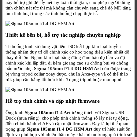
này hỗ trợ ghi đè lấy nét tay toàn thời gian, cho phép người dùng
tinh chỉnh nét tức thì mà không cần chuyển sang chế độ MF, tăng
tính linh hoạt trong các tình huống chụp thực tế.
Thiết kế bền bỉ, hỗ trợ tác nghiệp chuyên nghiệp
Thân ống kính sử dụng vật liệu TSC kết hợp kim loại truyền
thống nhằm duy trì độ chính xác cơ học trong điều kiện nhiệt độ
thay đổi lớn. Ngàm kim loại bằng đồng đảm bảo độ bền và độ
chính xác khi lắp đặt, đi kèm gioăng cao su chống bụi và chống
bắn nước nhẹ.
Sigma 105mm f/1.4 DG HSM Art
còn được trang
bị vòng tripod collar xoay được, chuẩn Arca-type và có thể tháo
rời, giúp cân bằng tốt hơn khi sử dụng tripod hoặc monopod.
Hỗ trợ tinh chỉnh và cập nhật firmware
Ống kính
Sigma 105mm f1 4 Art
tương thích với Sigma USB
Dock (mua riêng), cho phép tinh chỉnh thông số lấy nét tự động,
điều chỉnh hành vi AF và cập nhật firmware. Đây là lợi thế quan
trọng giúp
Sigma 105mm f1 4 DG HSM Art
duy trì hiệu suất ổn
định và phù hợp với nhiều thân máy khác nhau trong quá trình sử