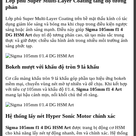
Lớp phủ Super Multi-Layer Coating tăng độ tương
phản
Lớp phủ Super Multi-Layer Coating trên bề mặt thấu kính có tác
dụng giảm lóe sáng và bóng ma khi chụp trong điều kiện ngược
sáng hoặc ánh sáng mạnh. Điều này giúp
Sigma 105mm f1 4
DG HSM Art
duy trì độ tương phản cao, tái tạo màu sắc trung
thực và giữ được chiều sâu hình ảnh trong nhiều môi trường ánh
sáng phức tạp.
Bokeh mượt với khẩu độ tròn 9 lá khẩu
Cơ cấu màng khẩu tròn 9 lá khẩu góp phần tạo hiệu ứng bokeh
mềm mại, chuyển vùng nét mờ tự nhiên và dễ chịu. Khi kết hợp
với tiêu cự 105mm và khẩu độ f/1.4,
Sigma 105mm f1 4 Art
mang lại hậu cảnh mịn, nổi khối chủ thể rõ ràng.
Hệ thống lấy nét Hyper Sonic Motor chính xác
Sigma 105mm f1 4 DG HSM Art
được trang bị động cơ HSM
cho khả năng lấy nét tự động nhanh, êm và chính xác. Hệ thống