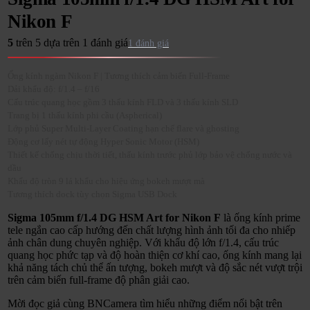
Nikon F
5
trên 5 dựa trên
1
đánh giá
1
Ống kính ngàm Nikon F | Tương thích cảm biến Full-Frame
Dải khẩu độ: f/1.4 – f/16
Cấu trúc quang học gồm 3 thấu kính FLD và 3 thấu kính SLD
Trang bị 1 thấu kính phi cầu (Aspherical)
Lớp phủ Super Multi-Layer Coating hạn chế flare và ghosting
Động cơ lấy nét tự động Hyper Sonic Motor (HSM)
Thiết kế chống chịu thời tiết, thấu kính trước phủ lớp bảo vệ chống nước và
dầu
Khẩu độ tròn 9 lá khẩu cho hiệu ứng bokeh mượt mà
Tương thích dock tùy chọn Sigma USB Dock
Sigma 105mm f/1.4 DG HSM Art for Nikon F
là ống kính prime
tele ngắn cao cấp hướng đến chất lượng hình ảnh tối đa cho nhiếp
ảnh chân dung chuyên nghiệp. Với khẩu độ lớn f/1.4, cấu trúc
quang học phức tạp và độ hoàn thiện cơ khí cao, ống kính mang lại
khả năng tách chủ thể ấn tượng, bokeh mượt và độ sắc nét vượt trội
trên cảm biến full-frame độ phân giải cao.
Mời đọc giả cùng BNCamera tìm hiểu những điểm nổi bật trên