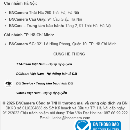
Chi nhánh Hà Nội:
BNCamera Thái Hà:
260 Thái Hà, Hà Nội
BNCamera Cầu Giấy:
94 Cầu Giấy, Hà Nội
BNCare – Trung tâm bảo hành:
Tầng 2, 91 Thái Hà, Hà Nội
Chi nhánh TP. Hồ Chí Minh:
BNCamera SG:
321 Lê Hồng Phong, Quận 10, TP. Hồ Chí Minh
CÙNG HỆ THỐNG
TTArtisan Việt Nam - Đại lý ủy quyền
DJIStore Việt Nam - Hệ thống bán lẻ DJI
DJI Service - Trung tâm bảo hành DJI
Viltrox Việt Nam - Đại lý ủy quyền
© 2026 BNCamera
Công ty TNHH thương mại và cung cấp dịch vụ BN
ĐKKD số 0110204888 do Sở Kế hoạch và Đầu tư TP. Hà Nội cấp ngày
9/12/2022 Chịu trách nhiệm nội dung: Trần Văn Đạt Hotline: 087.66.99.222
Email: lienhe@bncamera.com