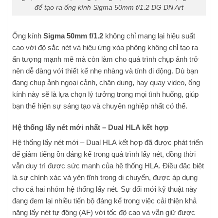
để tạo ra ống kính Sigma 50mm f/1.2 DG DN Art
Ống kính
Sigma 50mm f/1.2
không chỉ mang lại hiệu suất
cao với độ sắc nét và hiệu ứng xóa phông không chỉ tạo ra
ấn tượng mạnh mẽ mà còn làm cho quá trình chụp ảnh trở
nên dễ dàng với thiết kế nhẹ nhàng và tính di động. Dù bạn
đang chụp ảnh ngoại cảnh, chân dung, hay quay video, ống
kính này sẽ là lựa chọn lý tưởng trong mọi tình huống, giúp
bạn thể hiện sự sáng tạo và chuyên nghiệp nhất có thể.
Hệ thống lấy nét mới nhất – Dual HLA kết hợp
Hệ thống lấy nét mới – Dual HLA kết hợp đã được phát triển
để giảm tiếng ồn đáng kể trong quá trình lấy nét, đồng thời
vẫn duy trì được sức mạnh của hệ thống HLA. Điều đặc biệt
là sự chính xác và yên tĩnh trong di chuyển, được áp dụng
cho cả hai nhóm hệ thống lấy nét. Sự đổi mới kỹ thuật này
đang đem lại nhiều tiến bộ đáng kể trong việc cải thiện khả
năng lấy nét tự động (AF) với tốc độ cao và vẫn giữ được