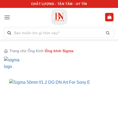
Bỏ
CHẤT LƯỢNG - TẬN TÂM - UY TÍN
qua
nội
dung
Tìm
kiếm
sản
phẩm:
Trang chủ
Ống Kính
Ống kính Sigma