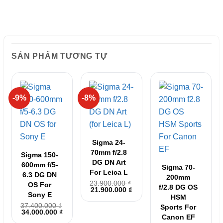
SẢN PHẨM TƯƠNG TỰ
-9%
-8%
Sigma 24-
70mm f/2.8
Sigma 150-
DG DN Art
600mm f/5-
Sigma 70-
For Leica L
6.3 DG DN
200mm
23.900.000
₫
OS For
f/2.8 DG OS
Giá
Giá
21.900.000
₫
Sony E
gốc
hiện
HSM
là:
tại
37.400.000
₫
Sports For
23.900.000 ₫.
là:
Giá
Giá
34.000.000
₫
21.900.000 ₫.
Canon EF
gốc
hiện