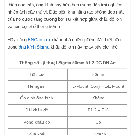
thiện cao cấp, ống kính này hứa hẹn mang đến trải nghiệm
nhiếp ảnh đầy thú vị. Đặc biệt, khả năng tạo phông đẹp mắt
của nó được tăng cường bởi sự kết hợp giữa khẩu độ lớn
và tiêu cự phổ thông 50mm.
Hãy cùng
BNCamera
khám phá những điểm đặc biệt bên
trong
ống kính Sigma
khẩu độ lớn này ngay bây giờ nhé.
Thông số kỹ thuật Sigma 50mm f/1.2 DG DN Art
Tiêu cự
50mm
Hệ ngàm
L-Mount, Sony FE/E Mount
Ổn định ống kính
Không
Dải khẩu độ
F1.2 – F16
Vòng khẩu độ
Có
Số lá khẩu
13 cánh