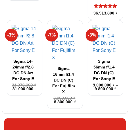
là:
tại
37.400.000 ₫.
là:
34.000.000 ₫.
Được xếp
36.913.800
₫
hạng
5
5
sao
-3%
-7%
-3%
Sigma 14-
Sigma
24mm f/2.8
56mm f/1.4
Sigma
DG DN Art
DC DN (C)
16mm f/1.4
For Sony E
For Sony E
DC DN (C)
31.970.000
₫
9.000.000
₫
–
For Fujifilm
Giá
Giá
Khoản
31.000.000
₫
9.800.000
₫
X
gốc
hiện
giá:
là:
tại
từ
8.900.000
₫
31.970.000 ₫.
là:
9.000.0
Giá
Giá
8.300.000
₫
31.000.000 ₫.
đến
gốc
hiện
9.800.0
là:
tại
8.900.000 ₫.
là:
8.300.000 ₫.