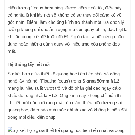
Hiện tượng “focus breathing” được kiểm soát tốt, điều này
có nghĩa là khi lấy nét sẽ không có sự thay đổi đáng kể về
góc nhìn. Điểm làm cho ống kính trở thành một lựa chọn lý
tưởng không chỉ cho ảnh động mà còn quay phim, đặc biệt là
khi tận dụng triệt để khẩu độ F1.2 giúp tạo ra hiệu ứng chân
dung hoặc những cảnh quay với hiệu ứng xóa phông đẹp
mắt.
Hệ thống lấy nét nổi
Sự kết hợp giữa thiết kế quang học tiên tiến nhất và công
nghệ lấy nét nổi (Floating focus) trong
Sigma 50mm f/1.2
mang lại hiệu suất vượt trội và độ phân giải cao ngay cả ở
khẩu độ rộng nhất là F1.2. Ống kính này không chỉ hiển thị
chi tiết một cách rõ ràng mà còn giảm thiểu hiện tượng sai
quang học, đảm bảo màu sắc chính xác và không bị biến đổi
trong mọi điều kiện chụp.