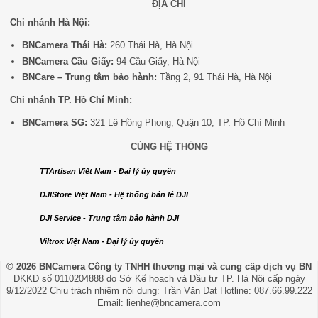
ĐỊA CHỈ
Chi nhánh Hà Nội:
BNCamera Thái Hà:
260 Thái Hà, Hà Nội
BNCamera Cầu Giấy:
94 Cầu Giấy, Hà Nội
BNCare – Trung tâm bảo hành:
Tầng 2, 91 Thái Hà, Hà Nội
Chi nhánh TP. Hồ Chí Minh:
BNCamera SG:
321 Lê Hồng Phong, Quận 10, TP. Hồ Chí Minh
CÙNG HỆ THỐNG
TTArtisan Việt Nam - Đại lý ủy quyền
DJIStore Việt Nam - Hệ thống bán lẻ DJI
DJI Service - Trung tâm bảo hành DJI
Viltrox Việt Nam - Đại lý ủy quyền
© 2026 BNCamera
Công ty TNHH thương mại và cung cấp dịch vụ BN
ĐKKD số 0110204888 do Sở Kế hoạch và Đầu tư TP. Hà Nội cấp ngày
9/12/2022 Chịu trách nhiệm nội dung: Trần Văn Đạt Hotline: 087.66.99.222
Email: lienhe@bncamera.com