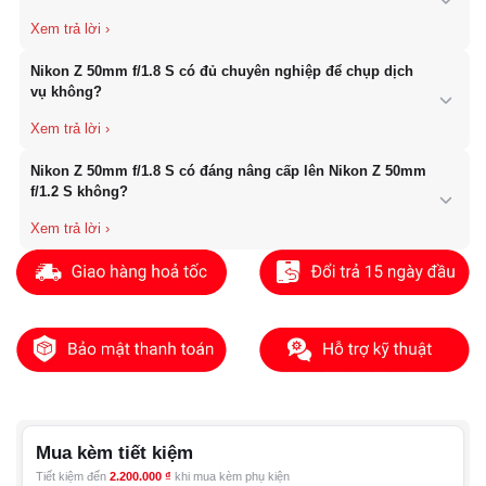
thiệu. Đây là một trong ba ống kính S-Line đầu tiên của Nikon.
Có. Khi sử dụng trên Nikon Z30, Z50, Z50 II hoặc Z fc, tiêu cự
Nikon Z 50mm f/1.8 S có đủ chuyên nghiệp để chụp dịch
quy đổi tương đương khoảng 75mm, rất phù hợp để chụp chân
vụ không?
dung và sản phẩm.
Có. Chất lượng quang học của Nikon Z 50mm f/1.8 S được đánh
Nikon Z 50mm f/1.8 S có đáng nâng cấp lên Nikon Z 50mm
giá tiệm cận nhiều ống kính f/1.4 cao cấp. Đây là lựa chọn đủ tốt
f/1.2 S không?
để chụp dịch vụ cưới, chân dung, sản phẩm và thương mại.
Nếu bạn thường xuyên chụp dịch vụ chuyên nghiệp hoặc cần khả
năng xóa phông mạnh và chụp thiếu sáng tốt hơn thì 50mm f/1.2
S là lựa chọn cao cấp hơn. Tuy nhiên, xét về hiệu năng trên giá
thành, 50mm f/1.8 S vẫn là một trong những ống kính đáng mua
nhất của Nikon Z.
Mua kèm tiết kiệm
Tiết kiệm đến
2.200.000
₫
khi mua kèm phụ kiện