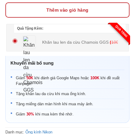
Thêm vào giỏ hàng
QUÀ TẶNG
Quà Tặng Kèm:
Khăn lau len da cừu Chamois GGS
(
100.000
₫
Khuyến mãi bổ sung
Giảm
50K
khi đánh giá Google Maps hoặc
100K
khi đề xuất
Fanpage.
Tặng khăn lau da cừu khi mua ống kính.
Tặng miếng dán màn hình khi mua máy ảnh.
Giảm
30%
khi mua kèm thẻ nhớ.
Danh mục:
Ống kính Nikon