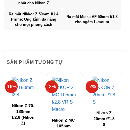
nhất cho Nikon Z
Ra mắt Nikkor Z 50mm f/1.4
Ra mắt Meike AF 50mm f/1.8
Prime: Ống kính đa năng
cho ngàm L-mount
cho mọi phong cách
SẢN PHẨM TƯƠNG TỰ
-16%
-2%
-2%
Nikon Z 70-
180mm
Nikon Z
f/2.8 (Nikon
20mm f/1.8
Nikon Z MC
Z)
S
105mm