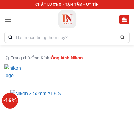
Bỏ
CHẤT LƯỢNG - TẬN TÂM - UY TÍN
qua
nội
dung
Tìm
kiếm
sản
phẩm:
Trang chủ
Ống Kính
Ống kính Nikon
-16%