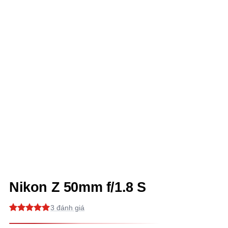
Nikon Z 50mm f/1.8 S
3
5
3
trên 5
dựa trên