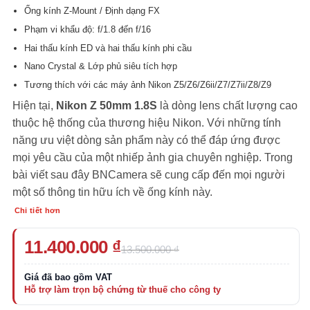
đánh giá
Ống kính Z-Mount / Định dạng FX
Phạm vi khẩu độ: f/1.8 đến f/16
Hai thấu kính ED và hai thấu kính phi cầu
Nano Crystal & Lớp phủ siêu tích hợp
Tương thích với các máy ảnh Nikon Z5/Z6/Z6ii/Z7/Z7ii/Z8/Z9
Hiện tại,
Nikon Z 50mm 1.8S
là dòng lens chất lượng cao
thuộc hệ thống của thương hiệu Nikon. Với những tính
năng ưu việt dòng sản phẩm này có thể đáp ứng được
mọi yêu cầu của một nhiếp ảnh gia chuyên nghiệp. Trong
bài viết sau đây
BNCamera
sẽ cung cấp đến mọi người
một số thông tin hữu ích về ống kính này.
Chi tiết hơn
Giá
Giá
11.400.000
₫
13.500.000
₫
gốc
hiện
là:
tại
13.500.000 ₫.
là:
11.400.000 ₫.