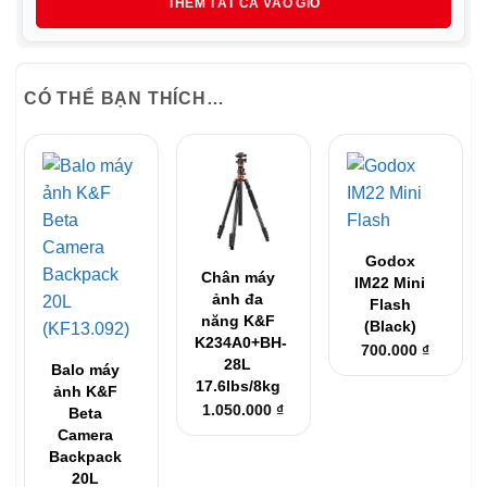
THÊM TẤT CẢ VÀO GIỎ
18.
là:
15.
CÓ THỂ BẠN THÍCH…
Godox
Chân máy
IM22 Mini
ảnh đa
Flash
năng K&F
(Black)
K234A0+BH-
700.000
₫
28L
Balo máy
17.6lbs/8kg
ảnh K&F
1.050.000
₫
Beta
Camera
Backpack
20L