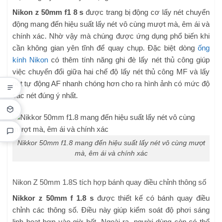
Nikon z 50mm f1 8 s
được trang bị động cơ lấy nét chuyển
động mang đến hiệu suất lấy nét vô cùng mượt mà, êm ái và
chính xác. Nhờ vậy mà chúng được ứng dụng phổ biến khi
cần không gian yên tĩnh để quay chụp. Đặc biệt dòng
ống
kính Nikon
có thêm tính năng ghi đè lấy nét thủ công giúp
việc chuyển đổi giữa hai chế độ lấy nét thủ công MF và lấy
nét tự động AF nhanh chóng hơn cho ra hình ảnh có mức độ
sắc nét đúng ý nhất.
Nikkor 50mm f1.8 mang đến hiệu suất lấy nét vô cùng mượt
mà, êm ái và chính xác
Nikon Z 50mm 1.8S tích hợp bánh quay điều chỉnh thông số
Nikkor z 50mm f 1.8 s
được thiết kế có bánh quay điều
chỉnh các thông số. Điều này giúp kiểm soát độ phơi sáng
linh hoạt hơn vào giờ hết. Ngoài ra, người dùng còn có thể