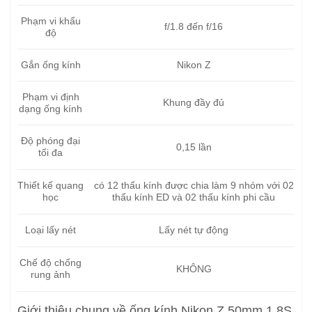
Phạm vi khẩu
f/1.8 đến f/16
độ
Gắn ống kính
Nikon Z
Phạm vi định
Khung đầy đủ
dạng ống kính
Độ phóng đại
0,15 lần
tối đa
Thiết kế quang
có 12 thấu kính được chia làm 9 nhóm với 02
học
thấu kính ED và 02 thấu kính phi cầu
Loại lấy nét
Lấy nét tự động
Chế độ chống
KHÔNG
rung ảnh
Giới thiệu chung về ống kính Nikon Z 50mm 1.8S