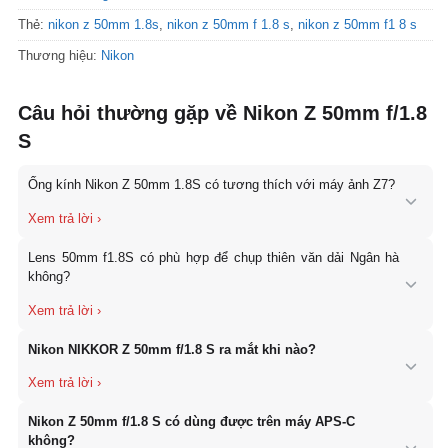
Thẻ:
nikon z 50mm 1.8s
,
nikon z 50mm f 1.8 s
,
nikon z 50mm f1 8 s
Thương hiệu:
Nikon
Câu hỏi thường gặp về Nikon Z 50mm f/1.8
S
Ống kính Nikon Z 50mm 1.8S có tương thích với máy ảnh Z7?
Có. Sản phẩm này tương thích để sử dụng cho dòng máy ảnh
Lens 50mm f1.8S có phù hợp để chụp thiên văn dải Ngân hà
không gương lật Z7.
không?
Không. Dòng lens này phù hợp nhất để chụp ảnh chân dung hoặc
Nikon NIKKOR Z 50mm f/1.8 S ra mắt khi nào?
đường phố nên nếu bạn muốn chụp ảnh thiên văn Dải Ngân hà thì
cần chọn một ống kính góc rộng hơn.
Nikon NIKKOR Z 50mm f/1.8 S chính thức ra mắt vào tháng 8
Nikon Z 50mm f/1.8 S có dùng được trên máy APS-C
năm 2018
, cùng thời điểm hệ máy mirrorless Nikon Z được giới
không?