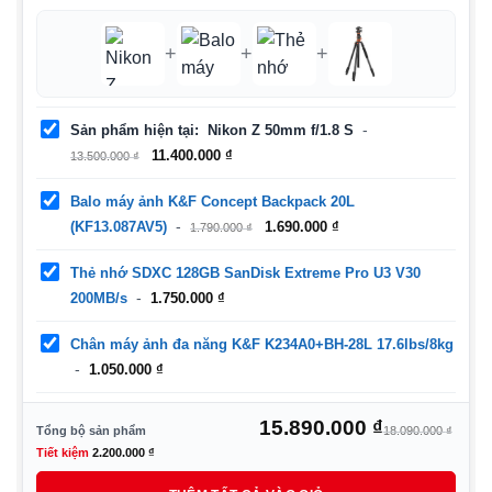
+
+
+
Sản phẩm hiện tại
Nikon Z 50mm f/1.8 S
Giá
Giá
11.400.000
₫
13.500.000
₫
gốc
hiện
là:
tại
Balo máy ảnh K&F Concept Backpack 20L
13.500.000 ₫.
là:
Giá
Giá
(KF13.087AV5)
1.690.000
₫
1.790.000
₫
11.400.000 ₫.
gốc
hiện
là:
tại
Thẻ nhớ SDXC 128GB SanDisk Extreme Pro U3 V30
1.790.000 ₫.
là:
200MB/s
1.750.000
₫
1.690.000 ₫.
Chân máy ảnh đa năng K&F K234A0+BH-28L 17.6lbs/8kg
1.050.000
₫
Giá
Giá
15.890.000
₫
Tổng bộ sản phẩm
18.090.000
₫
gốc
hiệ
Tiết kiệm
2.200.000
₫
là:
tại