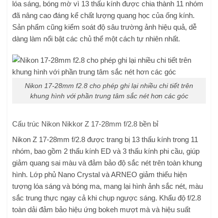
lóa sáng, bóng mờ vì 13 thấu kính được chia thành 11 nhóm
đã nâng cao đáng kể chất lượng quang học của ống kính.
Sản phẩm cũng kiểm soát độ sâu trường ảnh hiệu quả, dễ
dàng làm nổi bật các chủ thể một cách tự nhiên nhất.
Nikon 17-28mm f2.8 cho phép ghi lại nhiều chi tiết trên
khung hình với phần trung tâm sắc nét hơn các góc
Cấu trúc Nikon Nikkor Z 17-28mm f/2.8 bền bỉ
Nikon Z 17-28mm f/2.8 được trang bị 13 thấu kính trong 11
nhóm, bao gồm 2 thấu kính ED và 3 thấu kính phi cầu, giúp
giảm quang sai màu và đảm bảo độ sắc nét trên toàn khung
hình. Lớp phủ Nano Crystal và ARNEO giảm thiểu hiện
tượng lóa sáng và bóng ma, mang lại hình ảnh sắc nét, màu
sắc trung thực ngay cả khi chụp ngược sáng. Khẩu độ f/2.8
toàn dải đảm bảo hiệu ứng bokeh mượt mà và hiệu suất