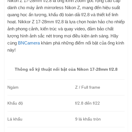
Nikon Z 17-28mm f/2.8 là ống kính zoom góc rộng cao cấp
dành cho máy ảnh mirrorless Nikon Z, mang đến hiệu suất
quang học ấn tượng, khẩu độ toàn dải f/2.8 và thiết kế linh
hoạt. Nikkor Z 17-28mm f/2.8 là lựa chọn hoàn hảo cho nhiếp
ảnh phong cảnh, kiến trúc và quay video, đảm bảo chất
lượng hình ảnh sắc nét trong mọi điều kiện ánh sáng. Hãy
cùng
BNCamera
khám phá những điểm nổi bật của ống kính
này!
Thông số kỹ thuật nổi bật của Nikon 17-28mm f/2.8
Ngàm
Z / Full frame
Khẩu độ
f/2.8 đến f/22
Lá khẩu
9 lá khẩu tròn