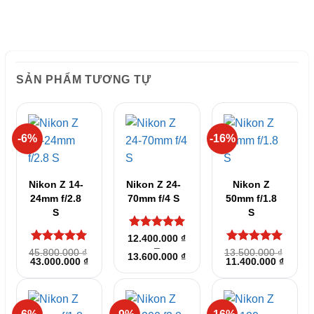
SẢN PHẨM TƯƠNG TỰ
-6%
-16%
Nikon Z 14-
Nikon Z 24-
Nikon Z
24mm f/2.8
70mm f/4 S
50mm f/1.8
S
S
Được xếp
12.400.000
₫
–
hạng
5
5
Được xếp
Được xếp
45.800.000
₫
13.500.000
₫
Khoảng
13.600.000
₫
sao
Giá
Giá
Giá
Giá
43.000.000
₫
11.400.000
₫
hạng
5
5
hạng
5
5
giá:
gốc
hiện
gốc
hiện
sao
sao
từ
là:
tại
là:
tại
12.400.000 ₫
45.800.000 ₫.
là:
13.500.000 ₫.
là:
đến
43.000.000 ₫.
11.400
13.600.000 ₫