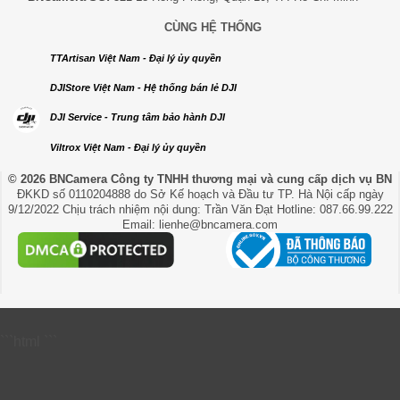
CÙNG HỆ THỐNG
TTArtisan Việt Nam - Đại lý ủy quyền
DJIStore Việt Nam - Hệ thống bán lẻ DJI
DJI Service - Trung tâm bảo hành DJI
Viltrox Việt Nam - Đại lý ủy quyền
© 2026 BNCamera
Công ty TNHH thương mại và cung cấp dịch vụ BN
ĐKKD số 0110204888 do Sở Kế hoạch và Đầu tư TP. Hà Nội cấp ngày
9/12/2022 Chịu trách nhiệm nội dung: Trần Văn Đạt Hotline: 087.66.99.222
Email: lienhe@bncamera.com
```html
```