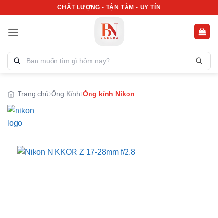
Bỏ
CHẤT LƯỢNG - TẬN TÂM - UY TÍN
qua
nội
dung
Tìm
kiếm
sản
phẩm:
Trang chủ
Ống Kính
Ống kính Nikon