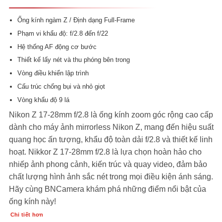
5
1
trên 5
dựa trên
đánh giá
Ống kính ngàm Z / Định dạng Full-Frame
Phạm vi khẩu độ: f/2.8 đến f/22
Hệ thống AF động cơ bước
Thiết kế lấy nét và thu phóng bên trong
Vòng điều khiển lập trình
Cấu trúc chống bụi và nhỏ giọt
Vòng khẩu độ 9 lá
Nikon Z 17-28mm f/2.8 là ống kính zoom góc rộng cao cấp
dành cho máy ảnh mirrorless Nikon Z, mang đến hiệu suất
quang học ấn tượng, khẩu độ toàn dải f/2.8 và thiết kế linh
hoạt. Nikkor Z 17-28mm f/2.8 là lựa chọn hoàn hảo cho
nhiếp ảnh phong cảnh, kiến trúc và quay video, đảm bảo
chất lượng hình ảnh sắc nét trong mọi điều kiện ánh sáng.
Hãy cùng BNCamera khám phá những điểm nổi bật của
ống kính này!
Chi tiết hơn