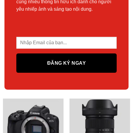
cùng nhiều thông tin hữu ích dành cho người
yêu nhiếp ảnh và sáng tạo nội dung.