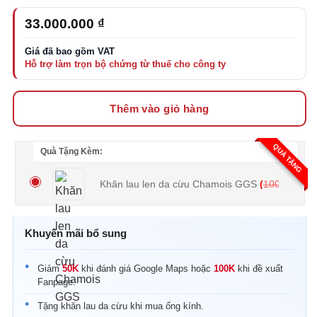
33.000.000
₫
Thêm vào giỏ hàng
QUÀ TẶNG
Quà Tặng Kèm:
Khăn lau len da cừu Chamois GGS
(
100.000
₫
Khuyến mãi bổ sung
Giảm
50K
khi đánh giá Google Maps hoặc
100K
khi đề xuất
Fanpage.
Tặng khăn lau da cừu khi mua ống kính.