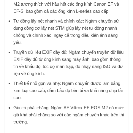
M2 tương thích với hầu hết các ống kính Canon EF và
EF-S, bao gồm cả các ống kính L-series cao cấp.
Tự động lấy nét nhanh và chính xác: Ngàm chuyển sử
dụng động cơ lấy nét STM giúp lấy nét tự động nhanh
chóng và chính xác, ngay cả trong điều kiện ánh sáng
yếu.
Truyền dữ liệu EXIF đầy đủ: Ngàm chuyển truyền dữ liệu
EXIF đầy đủ từ ống kính sang máy ảnh, bao gồm thông
tin về khẩu độ, tốc độ màn trập, độ nhạy sáng ISO và dữ
liệu về ống kính.
Thiết kế nhỏ gọn và nhẹ: Ngàm chuyển được làm bằng
kim loại cao cấp, đảm bảo độ bền bỉ và khả năng chịu tải
cao.
Giá cả phải chăng: Ngàm AF Viltrox EF-EOS M2 có mức
giá khá phải chăng so với các ngàm chuyển khác trên thị
trường.