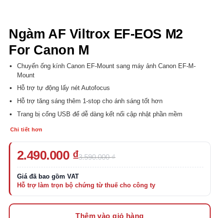
Ngàm AF Viltrox EF-EOS M2
For Canon M
Chuyển ống kính Canon EF-Mount sang máy ảnh Canon EF-M-
Mount
Hỗ trợ tự động lấy nét Autofocus
Hỗ trợ tăng sáng thêm 1-stop cho ánh sáng tốt hơn
Trang bị cổng USB để dễ dàng kết nối cập nhật phần mềm
Chi tiết hơn
Giá
Giá
2.490.000
₫
3.590.000
₫
gốc
hiện
là:
tại
3.590.000 ₫.
là:
2.490.000 ₫.
Thêm vào giỏ hàng