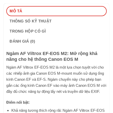
MÔ TẢ
THÔNG SỐ KỸ THUẬT
TRONG HỘP CÓ GÌ
ĐÁNH GIÁ (0)
Ngàm AF Viltrox EF-EOS M2: Mở rộng khả
năng cho hệ thống Canon EOS M
Ngàm AF Viltrox EF-EOS M2 là một lựa chọn tuyệt vời cho
các nhiếp ảnh gia Canon EOS M-mount muốn sử dụng ống
kính Canon EF và EF-S. Ngàm chuyển này cho phép bạn
gắn các ống kính Canon EF vào máy ảnh Canon EOS M với
đầy đủ chức năng tự động lấy nét và truyền dữ liệu EXIF.
Điểm nổi bật:
Khả năng tương thích rộng rãi: Ngàm AF Viltrox EF-EOS