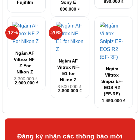
890.000
₫
Fujifilm
Sony E
890.000
₫
-12%
-20%
Ngàm AF
Viltrox NF-
Ngàm AF
Z For
Viltrox NF-
Ngàm
Nikon Z
E1 for
Viltrox
3.300.000
₫
Nikon Z
Snipiz EF-
Giá
Giá
2.900.000
₫
gốc
hiện
3.500.000
₫
EOS R2
Giá
Giá
là:
tại
2.800.000
₫
(EF-RF)
gốc
hiện
3.300.000 ₫.
là:
là:
tại
2.900.000 ₫.
1.490.000
₫
3.500.000 ₫.
là:
2.800.000 ₫.
Đăng ký nhận các thông báo mới