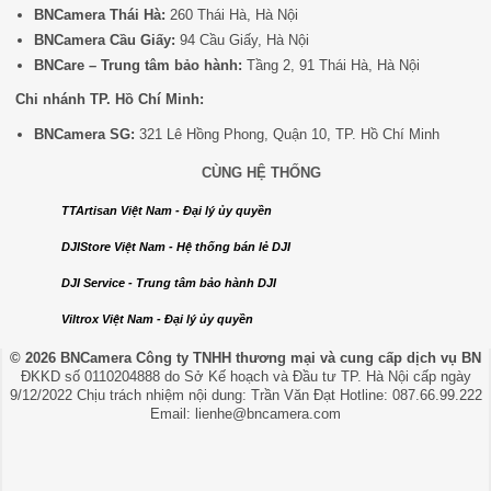
BNCamera Thái Hà:
260 Thái Hà, Hà Nội
BNCamera Cầu Giấy:
94 Cầu Giấy, Hà Nội
BNCare – Trung tâm bảo hành:
Tầng 2, 91 Thái Hà, Hà Nội
Chi nhánh TP. Hồ Chí Minh:
BNCamera SG:
321 Lê Hồng Phong, Quận 10, TP. Hồ Chí Minh
CÙNG HỆ THỐNG
TTArtisan Việt Nam - Đại lý ủy quyền
DJIStore Việt Nam - Hệ thống bán lẻ DJI
DJI Service - Trung tâm bảo hành DJI
Viltrox Việt Nam - Đại lý ủy quyền
© 2026 BNCamera
Công ty TNHH thương mại và cung cấp dịch vụ BN
ĐKKD số 0110204888 do Sở Kế hoạch và Đầu tư TP. Hà Nội cấp ngày
9/12/2022 Chịu trách nhiệm nội dung: Trần Văn Đạt Hotline: 087.66.99.222
Email: lienhe@bncamera.com