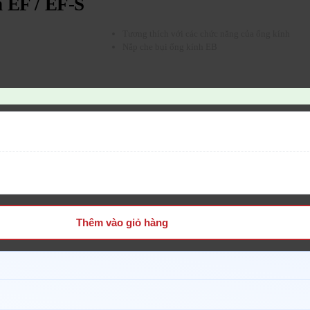
 EF / EF-S
Tương thích với các chức năng của ống kính
Nắp che bụi ống kính EB
Thêm vào giỏ hàng