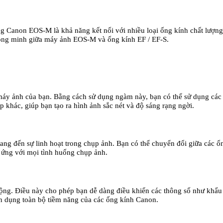
ng Canon EOS-M là khả năng kết nối với nhiều loại ống kính chất lượn
hông minh giữa máy ảnh EOS-M và ống kính EF / EF-S.
áy ảnh của bạn. Bằng cách sử dụng ngàm này, bạn có thể sử dụng các
khác, giúp bạn tạo ra hình ảnh sắc nét và độ sáng rạng ngời.
g đến sự linh hoạt trong chụp ảnh. Bạn có thể chuyển đổi giữa các 
 ứng với mọi tình huống chụp ảnh.
g. Điều này cho phép bạn dễ dàng điều khiển các thông số như khẩu độ
n dụng toàn bộ tiềm năng của các ống kính Canon.