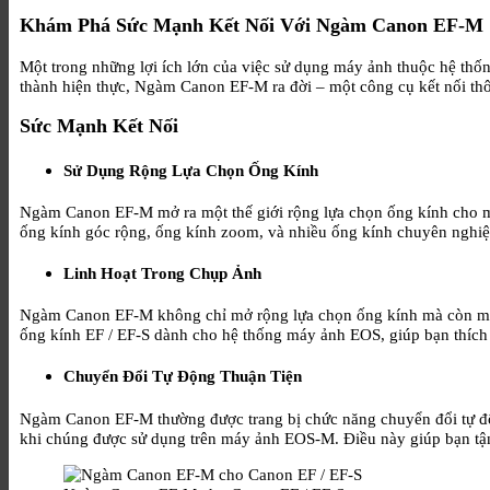
Khám Phá Sức Mạnh Kết Nối Với Ngàm Canon EF-M
Một trong những lợi ích lớn của việc sử dụng máy ảnh thuộc hệ thố
thành hiện thực, Ngàm Canon EF-M ra đời – một công cụ kết nối t
Sức Mạnh Kết Nối
Sử Dụng Rộng Lựa Chọn Ống Kính
Ngàm Canon EF-M mở ra một thế giới rộng lựa chọn ống kính cho m
ống kính góc rộng, ống kính zoom, và nhiều ống kính chuyên nghiệp 
Linh Hoạt Trong Chụp Ảnh
Ngàm Canon EF-M không chỉ mở rộng lựa chọn ống kính mà còn man
ống kính EF / EF-S dành cho hệ thống máy ảnh EOS, giúp bạn thích
Chuyển Đổi Tự Động Thuận Tiện
Ngàm Canon EF-M thường được trang bị chức năng chuyển đổi tự độn
khi chúng được sử dụng trên máy ảnh EOS-M. Điều này giúp bạn tậ