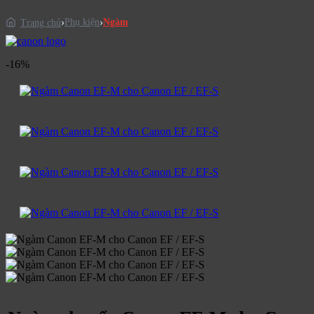
Phụ kiện
Ngàm
Trang chủ
-16%