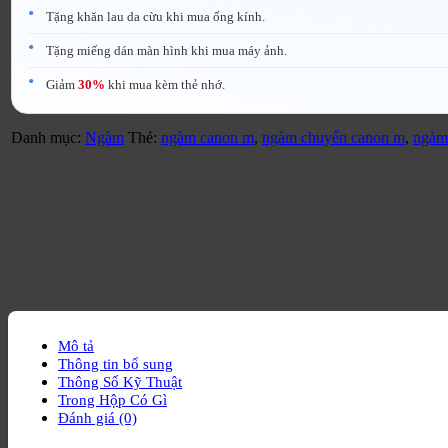
Tặng khăn lau da cừu khi mua ống kính.
Tặng miếng dán màn hình khi mua máy ảnh.
Giảm
30%
khi mua kèm thẻ nhớ.
Danh mục:
Ngàm
Thẻ:
ngàm canon m
,
ngàm chuyển canon m
,
ngàm
Mô tả
Thông tin bổ sung
Thông Số Kỹ Thuật
Trong Hộp Có Gì
Đánh giá (0)