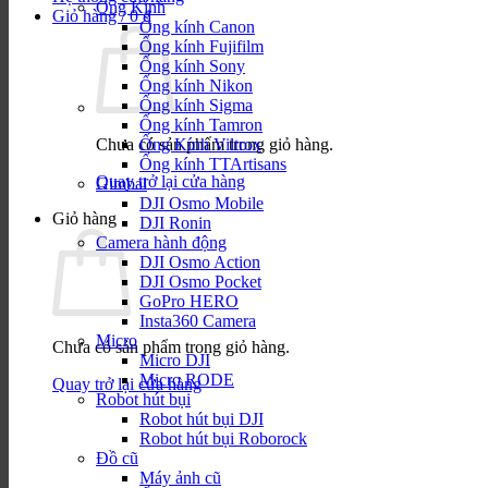
Ống Kính
Giỏ hàng /
0
₫
Ống kính Canon
Ống kính Fujifilm
Ống kính Sony
Ống kính Nikon
Ống kính Sigma
Ống kính Tamron
Chưa có sản phẩm trong giỏ hàng.
Ống Kính Viltrox
Ống kính TTArtisans
Quay trở lại cửa hàng
Gimbal
DJI Osmo Mobile
Giỏ hàng
DJI Ronin
Camera hành động
DJI Osmo Action
DJI Osmo Pocket
GoPro HERO
Insta360 Camera
Micro
Chưa có sản phẩm trong giỏ hàng.
Micro DJI
Micro RODE
Quay trở lại cửa hàng
Robot hút bụi
Robot hút bụi DJI
Robot hút bụi Roborock
Đồ cũ
Máy ảnh cũ