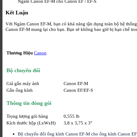
Ngàm Canon EF-M cho Canon EF / EF-S
Kết Luận
Với Ngàm Canon EF-M, bạn có khả năng tận dụng toàn bộ hệ thống 
Canon EF-M mang lại cho bạn. Bạn sẽ không bao giờ bị hạn chế tron
Thương Hiệu
Canon
Bộ chuyển đổi
Giá gắn máy ảnh
Canon EF-M
Gắn ống kính
Canon EF/EF-S
Thông tin đóng gói
Trọng lượng gói hàng
0,555 lb
Kích thước hộp (LxWxH)
3,8 x 3,75 x 3″
Bộ chuyển đổi ống kính Canon EF-M cho ống kính Canon EF 