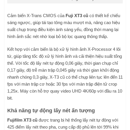
Cảm biến X-Trans CMOS của
Fuji XT3 cũ
có thiết kế chiếu
sáng ngược, giúp tái tạo tông màu mượt mà, nâng cao hiệu
suất chụp trong điều kiện ánh sáng yếu, đồng thời mang lại
hình ảnh sắc nét nhờ loại bỏ bộ lọc quang thông thấp.
Kết hợp với cảm biến là bộ xử lý hình ảnh X-Processor 4 lõi
tứ, giúp tăng tốc độ xử lý hình ảnh và cải thiện hiệu suất tổng
thể. Với tốc độ lấy nét tự động 0,06 giây, thời gian chụp chỉ
0,17 giây, độ trễ màn trập 0,045 giây và thời gian khởi động
nhanh chóng 0,3 giây, X-T3 cũ có thể chụp liên tục lên đến 11
fps với màn trập cơ hoặc 30 fps với màn trập điện tử crop
1,25x. Máy còn hỗ trợ quay video UHD 4K/60p với đầu ra 10
bit.
Khả năng tự động lấy nét ấn tượng
Fujifilm XT3 cũ
được trang bị hệ thống lấy nét tự động với
425 điểm lấy nét theo pha, cung cấp độ phủ lên tới 99% khi