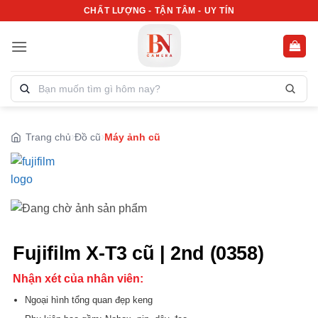
Bỏ
CHẤT LƯỢNG - TẬN TÂM - UY TÍN
qua
nội
dung
Tìm
kiếm
sản
phẩm:
Trang chủ
Đồ cũ
Máy ảnh cũ
Fujifilm X-T3 cũ | 2nd (0358)
Nhận xét của nhân viên:
Ngoại hình tổng quan đẹp keng