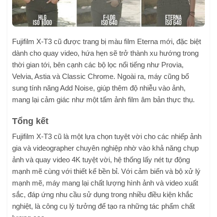
Fujifilm X-T3 cũ được trang bị màu film Eterna mới, đặc biệt
dành cho quay video, hứa hẹn sẽ trở thành xu hướng trong
thời gian tới, bên cạnh các bộ lọc nổi tiếng như Provia,
Velvia, Astia và Classic Chrome. Ngoài ra, máy cũng bổ
sung tính năng Add Noise, giúp thêm độ nhiễu vào ảnh,
mang lại cảm giác như một tấm ảnh film âm bản thực thụ.
Tổng kết
Fujifilm X-T3 cũ là một lựa chọn tuyệt vời cho các nhiếp ảnh
gia và videographer chuyên nghiệp nhờ vào khả năng chụp
ảnh và quay video 4K tuyệt vời, hệ thống lấy nét tự động
mạnh mẽ cùng với thiết kế bền bỉ. Với cảm biến và bộ xử lý
mạnh mẽ, máy mang lại chất lượng hình ảnh và video xuất
sắc, đáp ứng nhu cầu sử dụng trong nhiều điều kiện khắc
nghiệt, là công cụ lý tưởng để tạo ra những tác phẩm chất