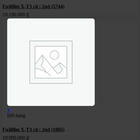
Fujifilm X-T3 cũ | 2nd (5744)
19.190.000
₫
+
Hết hàng
Fujifilm X-T3 cũ | 2nd (1005)
19.990.000
₫