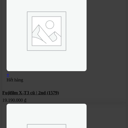
+
Hết hàng
Fujifilm X-T3 cũ | 2nd (1579)
19.190.000
₫