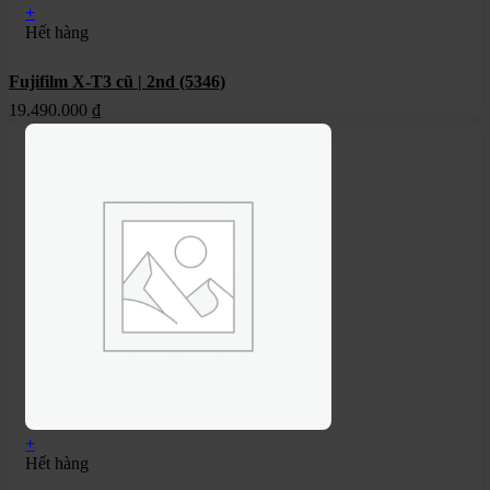
+
Hết hàng
Fujifilm X-T3 cũ | 2nd (5346)
19.490.000
₫
+
Hết hàng