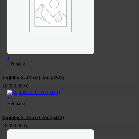
+
Hết hàng
Fujifilm X-T3 cũ | 2nd (3241)
18.990.000
₫
+
Hết hàng
Fujifilm X-T3 cũ | 2nd (5412)
18.990.000
₫