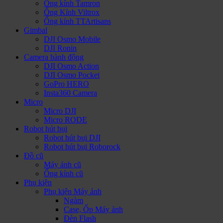
Ống kính Tamron
Ống Kính Viltrox
Ống kính TTArtisans
Gimbal
DJI Osmo Mobile
DJI Ronin
Camera hành động
DJI Osmo Action
DJI Osmo Pocket
GoPro HERO
Insta360 Camera
Micro
Micro DJI
Micro RODE
Robot hút bụi
Robot hút bụi DJI
Robot hút bụi Roborock
Đồ cũ
Máy ảnh cũ
Ống kính cũ
Phụ kiện
Phụ kiện Máy ảnh
Ngàm
Case, Ốp Máy ảnh
Đèn Flash