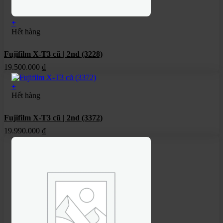
+
Hết hàng
Fujifilm X-T3 cũ | 2nd (3228)
19.500.000
₫
+
Hết hàng
Fujifilm X-T3 cũ | 2nd (3372)
19.990.000
₫