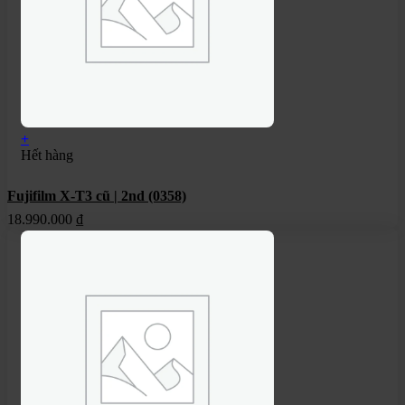
+
Hết hàng
Fujifilm X-T3 cũ | 2nd (0358)
18.990.000
₫