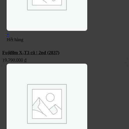
+
Hết hàng
Fujifilm X-T3 cũ | 2nd (2837)
19.790.000
₫