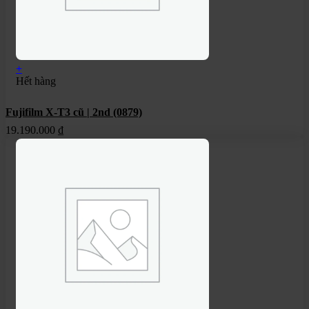
+
Hết hàng
Fujifilm X-T3 cũ | 2nd (0879)
19.190.000
₫