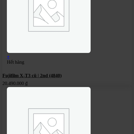
+
Hết hàng
Fujifilm X-T3 cũ | 2nd (4840)
20.490.000
₫