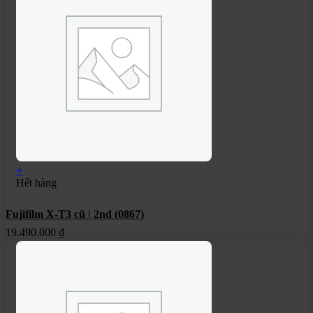
+
Hết hàng
Fujifilm X-T3 cũ | 2nd (0867)
19.490.000
₫