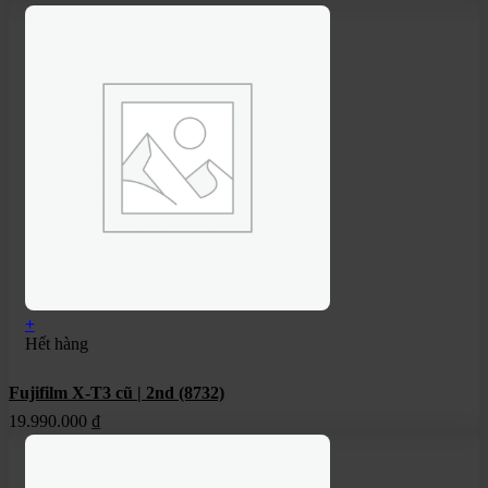
+
Hết hàng
Fujifilm X-T3 cũ | 2nd (8732)
19.990.000
₫