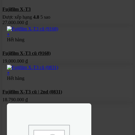
Fujifilm X-T3
Được xếp hạng
4.8
5 sao
27.000.000
₫
+
Hết hàng
Fujifilm X-T3 cũ (9168)
19.000.000
₫
+
Hết hàng
Fujifilm X-T3 cũ | 2nd (0831)
18.790.000
₫