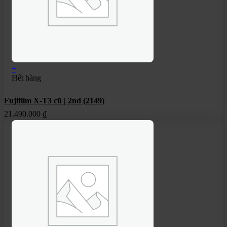
+
Hết hàng
Fujifilm X-T3 cũ | 2nd (2149)
21.490.000
₫