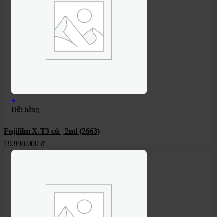
+
Hết hàng
Fujifilm X-T3 cũ | 2nd (2663)
19.990.000
₫