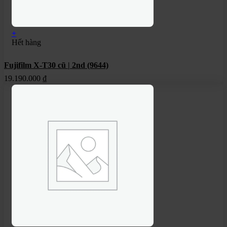
+
Hết hàng
Fujifilm X-T30 cũ | 2nd (9644)
19.190.000
₫