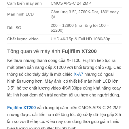
Cảm biến máy ảnh
CMOS APS-C 24.2MP
Cảm ứng 3.5”, 2760K-Dot, 180° xoay
Màn hình LCD
lật
200 – 12800 (mở rộng tới 100 –
Dải ISO
51200)
Chất lượng video
UHD 4K/15p & Full HD 1080/30p
Tổng quan về máy ảnh
Fujifilm XT200
Kế thừa những thành công của X-T100, Fujifilm tiếp tục ra
mắt phiên bản nâng cấp XT200 với khối lượng chỉ 370g. Các
thông số cho thấy đây là một chiếc
X-A7
nhưng có ngoại
hình ấn tượng hơn. Máy ảnh có thiết kế màn hình LCD lớn
3.5”, hỗ trợ chất lượng video 4K@30fps cùng khả năng xoay
lật linh hoạt đem đến trải nghiệm tối ưu hơn cho người dùng.
Fujifilm XT200
vẫn trang bị cảm biến CMOS APS-C 24.2MP
nhưng được cải tiến hơn để tăng tốc độ xử lý dữ liệu gấp 3.5
lần so với thế hệ cũ. Điều này còn đồng thời giúp giảm thiểu
hiện tượng rolling shutter khi ghi hình.