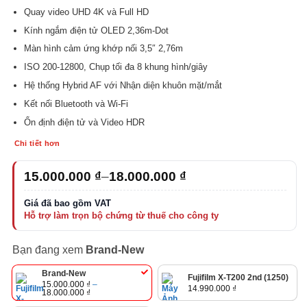
Quay video UHD 4K và Full HD
Kính ngắm điện tử OLED 2,36m-Dot
Màn hình cảm ứng khớp nối 3,5″ 2,76m
ISO 200-12800, Chụp tối đa 8 khung hình/giây
Hệ thống Hybrid AF với Nhận diện khuôn mặt/mắt
Kết nối Bluetooth và Wi-Fi
Ổn định điện tử và Video HDR
Chi tiết hơn
Khoảng
15.000.000
₫
–
18.000.000
₫
giá:
từ
15.000.000 ₫
đến
18.000.000 ₫
Bạn đang xem
Brand-New
Brand-New
Fujifilm X-T200 2nd (1250)
15.000.000
₫
–
14.990.000
₫
Khoảng
18.000.000
₫
giá: