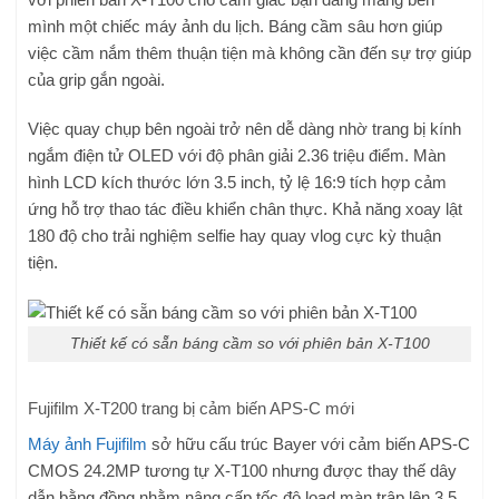
mình một chiếc máy ảnh du lịch. Báng cầm sâu hơn giúp
việc cầm nắm thêm thuận tiện mà không cần đến sự trợ giúp
của grip gắn ngoài.
Việc quay chụp bên ngoài trở nên dễ dàng nhờ trang bị kính
ngắm điện tử OLED với độ phân giải 2.36 triệu điểm. Màn
hình LCD kích thước lớn 3.5 inch, tỷ lệ 16:9 tích hợp cảm
ứng hỗ trợ thao tác điều khiển chân thực. Khả năng xoay lật
180 độ cho trải nghiệm selfie hay quay vlog cực kỳ thuận
tiện.
Thiết kế có sẵn báng cầm so với phiên bản X-T100
Fujifilm X-T200 trang bị cảm biến APS-C mới
Máy ảnh Fujifilm
sở hữu cấu trúc Bayer với cảm biến APS-C
CMOS 24.2MP tương tự X-T100 nhưng được thay thế dây
dẫn bằng đồng nhằm nâng cấp tốc độ load màn trập lên 3.5