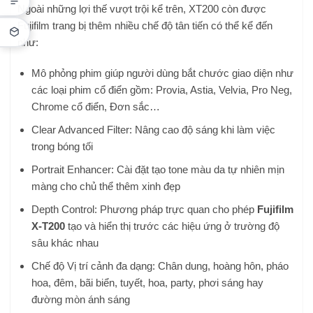
Ngoài những lợi thế vượt trội kể trên, XT200 còn được
Fujifilm trang bị thêm nhiều chế độ tân tiến có thể kể đến
như:
Mô phỏng phim giúp người dùng bắt chước giao diện như
các loại phim cổ điển gồm: Provia, Astia, Velvia, Pro Neg,
Chrome cổ điển, Đơn sắc…
Clear Advanced Filter: Nâng cao độ sáng khi làm việc
trong bóng tối
Portrait Enhancer: Cài đặt tạo tone màu da tự nhiên mịn
màng cho chủ thể thêm xinh đẹp
Depth Control: Phương pháp trực quan cho phép
Fujifilm
X-T200
tạo và hiển thị trước các hiệu ứng ở trường độ
sâu khác nhau
Chế độ Vị trí cảnh đa dạng: Chân dung, hoàng hôn, pháo
hoa, đêm, bãi biển, tuyết, hoa, party, phơi sáng hay
đường mòn ánh sáng