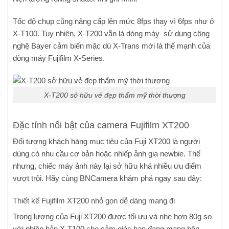
Tốc độ chụp cũng nâng cấp lên mức 8fps thay vì 6fps như ở
X-T100. Tuy nhiên, X-T200 vẫn là dòng máy sử dụng công
nghệ Bayer cảm biến mặc dù X-Trans mới là thế mạnh của
dòng máy Fujifilm X-Series.
X-T200 sở hữu vẻ đẹp thẩm mỹ thời thượng
Đặc tính nổi bật của camera Fujifilm XT200
Đối tượng khách hàng mục tiêu của Fuji XT200 là người
dùng có nhu cầu cơ bản hoặc nhiếp ảnh gia newbie. Thế
nhưng, chiếc máy ảnh này lại sở hữu khá nhiều ưu điểm
vượt trội. Hãy cùng BNCamera khám phá ngay sau đây:
Thiết kế Fujifilm XT200 nhỏ gọn dễ dàng mang đi
Trọng lượng của Fuji XT200 được tối ưu và nhẹ hơn 80g so
với phiên bản X-T100 cho cảm giác bạn đang mang bên