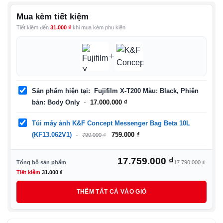
Mua kèm tiết kiệm
Tiết kiệm đến
31.000
₫
khi mua kèm phụ kiện
+
Sản phẩm hiện tại
Fujifilm X-T200 Màu: Black, Phiên
bản: Body Only
17.000.000
₫
Túi máy ảnh K&F Concept Messenger Bag Beta 10L
Giá
Giá
(KF13.062V1)
759.000
₫
790.000
₫
gốc
hiện
là:
tại
Giá
Giá
17.759.000
₫
790.000 ₫.
là:
Tổng bộ sản phẩm
17.790.000
₫
759.000 ₫.
gốc
hiệ
Tiết kiệm
31.000
₫
là:
tại
THÊM TẤT CẢ VÀO GIỎ
17.
là:
17.