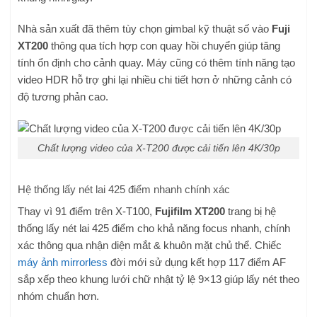
Nhà sản xuất đã thêm tùy chọn gimbal kỹ thuật số vào
Fuji
XT200
thông qua tích hợp con quay hồi chuyển giúp tăng
tính ổn định cho cảnh quay. Máy cũng có thêm tính năng tạo
video HDR hỗ trợ ghi lại nhiều chi tiết hơn ở những cảnh có
độ tương phản cao.
Chất lượng video của X-T200 được cải tiến lên 4K/30p
Hệ thống lấy nét lai 425 điểm nhanh chính xác
Thay vì 91 điểm trên X-T100,
Fujifilm XT200
trang bị hệ
thống lấy nét lai 425 điểm cho khả năng focus nhanh, chính
xác thông qua nhận diện mắt & khuôn mặt chủ thể. Chiếc
máy ảnh mirrorless
đời mới sử dụng kết hợp 117 điểm AF
sắp xếp theo khung lưới chữ nhật tỷ lệ 9×13 giúp lấy nét theo
nhóm chuẩn hơn.