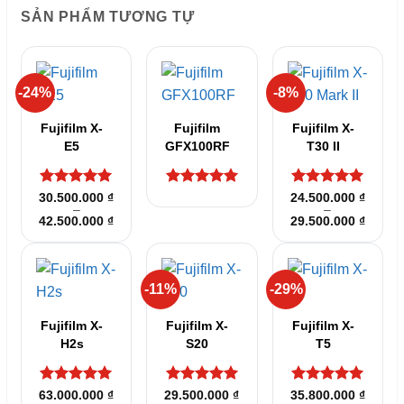
SẢN PHẨM TƯƠNG TỰ
-24%
-8%
Fujifilm X-
Fujifilm
Fujifilm X-
E5
GFX100RF
T30 II
Được xếp
Được xếp
Được xếp
30.500.000
₫
24.500.000
₫
–
–
hạng
5
5
hạng
5
5
hạng
5
5
Khoảng
Khoản
42.500.000
₫
29.500.000
₫
sao
sao
sao
giá:
giá:
từ
từ
30.500.000 ₫
24.500
đến
đến
42.500.000 ₫
29.500
-11%
-29%
Fujifilm X-
Fujifilm X-
Fujifilm X-
H2s
S20
T5
Được xếp
Được xếp
Được xếp
63.000.000
₫
29.500.000
₫
35.800.000
₫