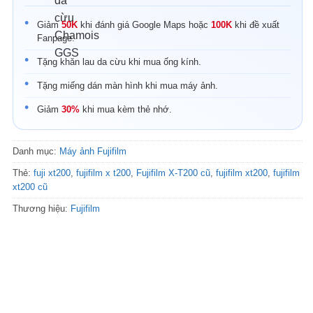
Giảm
50K
khi đánh giá Google Maps hoặc
100K
khi đề xuất
Fanpage.
Tặng khăn lau da cừu khi mua ống kính.
Tặng miếng dán màn hình khi mua máy ảnh.
Giảm
30%
khi mua kèm thẻ nhớ.
Danh mục:
Máy ảnh Fujifilm
Thẻ:
fuji xt200
,
fujifilm x t200
,
Fujifilm X-T200 cũ
,
fujifilm xt200
,
fujifilm
xt200 cũ
Thương hiệu:
Fujifilm