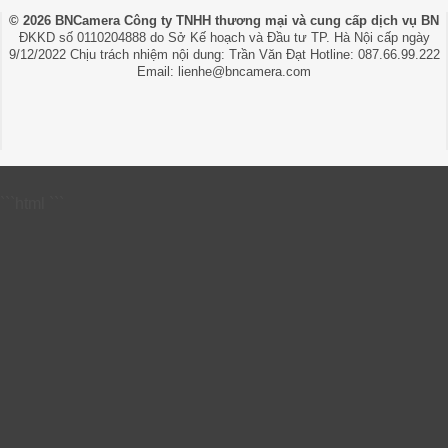
© 2026 BNCamera
Công ty TNHH thương mại và cung cấp dịch vụ BN
ĐKKD số 0110204888 do Sở Kế hoạch và Đầu tư TP. Hà Nội cấp ngày
9/12/2022 Chịu trách nhiệm nội dung: Trần Văn Đạt Hotline: 087.66.99.222
Email: lienhe@bncamera.com
```html
```