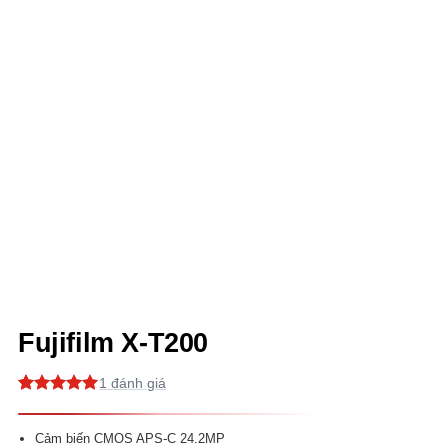
Fujifilm X-T200
1
5
1
trên 5
dựa trên
đánh giá
Cảm biến CMOS APS-C 24.2MP