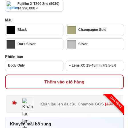
từ
Fujifilm X-T200 2nd (5030)
15.000.000 ₫
đến
14.990.000
₫
18.000.000 ₫
Màu
Black
Champagne Gold
Dark Silver
Silver
Phiên bản
Body Only
+ Lens XC 15-45mm F/3.5-5.6
Thêm vào giỏ hàng
QUÀ TẶNG
Khăn lau len da cừu Chamois GGS
(
100.000
₫
Khuyến mãi bổ sung