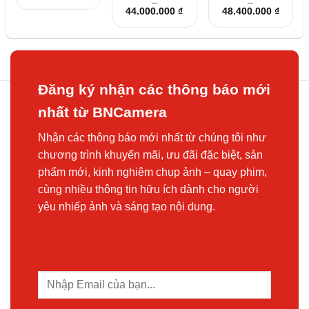
–
–
hạng
5
5
hạng
5
5
hạng
5
5
Khoảng
Khoản
44.000.000
₫
48.400.000
₫
sao
sao
sao
giá:
giá:
từ
từ
29.500.000 ₫
35.800
đến
đến
44.000.000 ₫
48.400
Đăng ký nhận các thông báo mới
nhất từ BNCamera
Nhận các thông báo mới nhất từ chúng tôi như
chương trình khuyến mãi, ưu đãi đặc biệt, sản
phẩm mới, kinh nghiệm chụp ảnh – quay phim,
cùng nhiều thông tin hữu ích dành cho người
yêu nhiếp ảnh và sáng tạo nội dung.