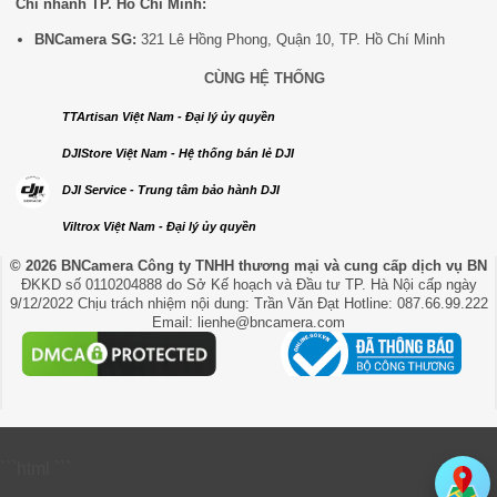
Chi nhánh TP. Hồ Chí Minh:
BNCamera SG:
321 Lê Hồng Phong, Quận 10, TP. Hồ Chí Minh
CÙNG HỆ THỐNG
TTArtisan Việt Nam - Đại lý ủy quyền
DJIStore Việt Nam - Hệ thống bán lẻ DJI
DJI Service - Trung tâm bảo hành DJI
Viltrox Việt Nam - Đại lý ủy quyền
© 2026 BNCamera
Công ty TNHH thương mại và cung cấp dịch vụ BN
ĐKKD số 0110204888 do Sở Kế hoạch và Đầu tư TP. Hà Nội cấp ngày
9/12/2022 Chịu trách nhiệm nội dung: Trần Văn Đạt Hotline: 087.66.99.222
Email: lienhe@bncamera.com
```html
```