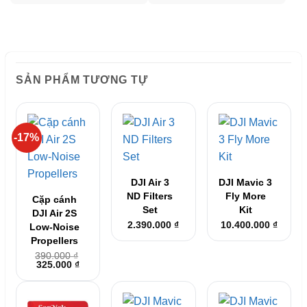
SẢN PHẨM TƯƠNG TỰ
-17%
DJI Air 3
DJI Mavic 3
ND Filters
Fly More
Cặp cánh
Set
Kit
DJI Air 2S
2.390.000
₫
10.400.000
₫
Low-Noise
Propellers
390.000
₫
Giá
Giá
325.000
₫
gốc
hiện
là:
tại
390.000 ₫.
là:
325.000 ₫.