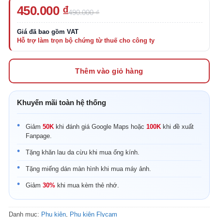
Giá
Giá
450.000
₫
490.000
₫
gốc
hiện
là:
tại
490.000 ₫.
là:
450.000 ₫.
Thêm vào giỏ hàng
Khuyến mãi toàn hệ thống
Giảm
50K
khi đánh giá Google Maps hoặc
100K
khi đề xuất
Fanpage.
Tặng khăn lau da cừu khi mua ống kính.
Tặng miếng dán màn hình khi mua máy ảnh.
Giảm
30%
khi mua kèm thẻ nhớ.
Danh mục:
Phụ kiện
,
Phụ kiện Flycam