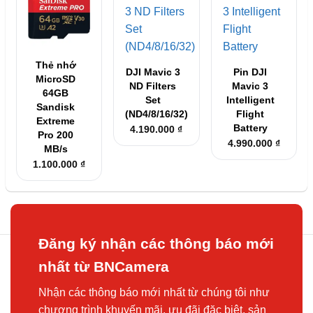
Thẻ nhớ
DJI Mavic 3
Pin DJI
MicroSD
ND Filters
Mavic 3
64GB
Set
Intelligent
Sandisk
(ND4/8/16/32)
Flight
Extreme
Battery
4.190.000
₫
Pro 200
4.990.000
₫
MB/s
1.100.000
₫
Đăng ký nhận các thông báo mới
nhất từ BNCamera
Nhận các thông báo mới nhất từ chúng tôi như
chương trình khuyến mãi, ưu đãi đặc biệt, sản