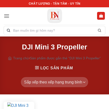
Bỏ
CHẤT LƯỢNG - TẬN TÂM - UY TÍN
qua
nội
dung
Tìm
kiếm
sản
DJI Mini 3 Propeller
phẩm:
Trang chủ
Sản phẩm được gắn thẻ “DJI Mini 3 Propeller”
LỌC SẢN PHẨM