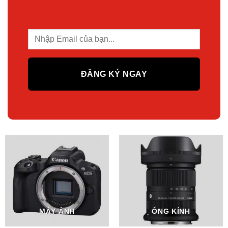
MÁY ẢNH
ỐNG KÍNH