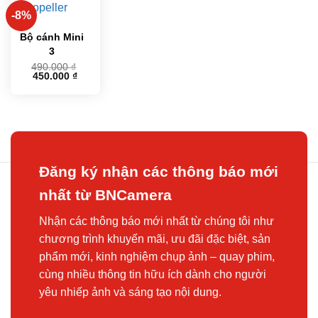
-8%
Bộ cánh Mini
3
490.000
₫
Giá
Giá
450.000
₫
gốc
hiện
là:
tại
490.000 ₫.
là:
450.000 ₫.
Đăng ký nhận các thông báo mới
nhất từ BNCamera
Nhận các thông báo mới nhất từ chúng tôi như
chương trình khuyến mãi, ưu đãi đặc biệt, sản
phẩm mới, kinh nghiệm chụp ảnh – quay phim,
cùng nhiều thông tin hữu ích dành cho người
yêu nhiếp ảnh và sáng tạo nội dung.