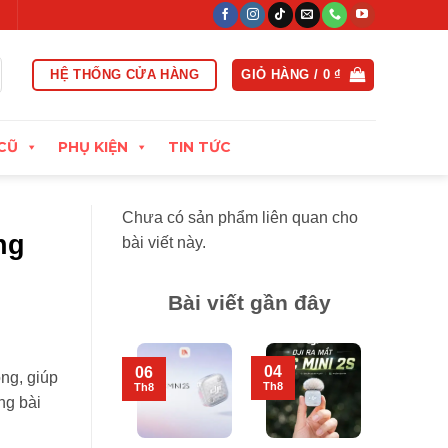
 hoạt trong vòng 15 ngày đầu
Xuất hóa đơn VAT đầy đủ
Thu 
HỆ THỐNG CỬA HÀNG
GIỎ HÀNG /
0
₫
CŨ
PHỤ KIỆN
TIN TỨC
Chưa có sản phẩm liên quan cho
ng
bài viết này.
Bài viết gần đây
04
06
ng, giúp
Th8
Th8
ng bài