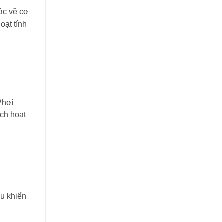
ác về cơ
oạt tính
Phơi
ích hoạt
ều khiển