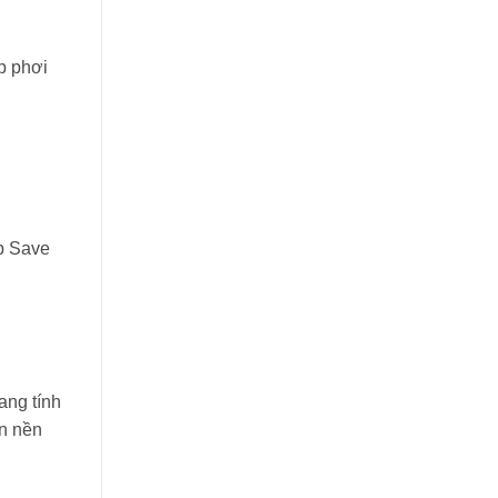
p phơi
ập Save
ang tính
ên nền