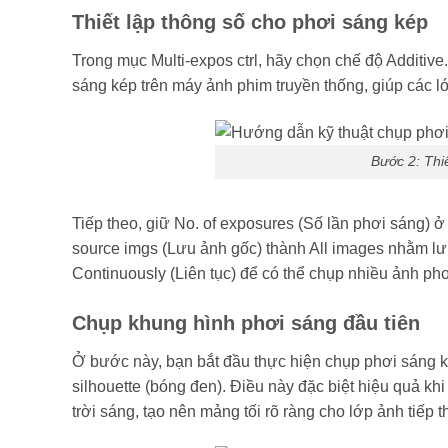
Thiết lập thông số cho phơi sáng kép
Trong mục Multi-expos ctrl, hãy chọn chế độ Additi
sáng kép trên máy ảnh phim truyền thống, giúp các l
Bước 2: Thi
Tiếp theo, giữ No. of exposures (Số lần phơi sáng) ở
source imgs (Lưu ảnh gốc) thành All images nhằm lưu
Continuously (Liên tục) để có thể chụp nhiều ảnh phơi
Chụp khung hình phơi sáng đầu tiên
Ở bước này, bạn bắt đầu thực hiện chụp phơi sáng kép
silhouette (bóng đen). Điều này đặc biệt hiệu quả k
trời sáng, tạo nên mảng tối rõ ràng cho lớp ảnh tiếp 