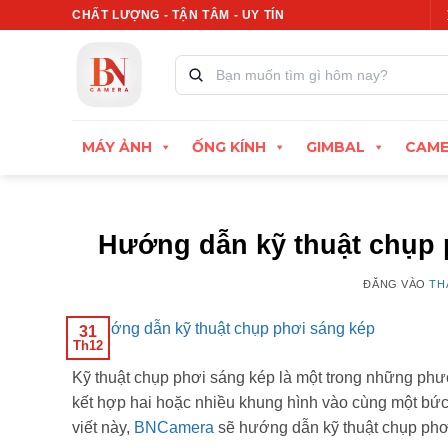
Bỏ
CHẤT LƯỢNG - TẬN TÂM - UY TÍN
Xuất hóa đơn VAT đầy đủ
Thu cũ đổi mới
qua
nội
Tìm
kiếm
dung
sản
phẩm:
MÁY ẢNH
ỐNG KÍNH
GIMBAL
CAME
Hướng dẫn kỹ thuật chụp 
ĐĂNG VÀO
TH
31
Th12
Kỹ thuật chụp phơi sáng kép là một trong những ph
kết hợp hai hoặc nhiều khung hình vào cùng một bức 
viết này,
BNCamera
sẽ hướng dẫn kỹ thuật chụp phơ