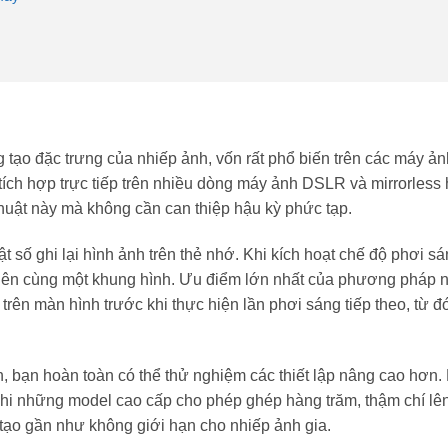
 tạo đặc trưng của nhiếp ảnh, vốn rất phổ biến trên các máy ả
ích hợp trực tiếp trên nhiều dòng máy ảnh DSLR và mirrorless h
huật này mà không cần can thiệp hậu kỳ phức tạp.
 số ghi lại hình ảnh trên thẻ nhớ. Khi kích hoạt chế độ phơi sá
 lên cùng một khung hình. Ưu điểm lớn nhất của phương pháp n
rên màn hình trước khi thực hiện lần phơi sáng tiếp theo, từ đ
 bạn hoàn toàn có thể thử nghiệm các thiết lập nâng cao hơn.
 khi những model cao cấp cho phép ghép hàng trăm, thậm chí lên
tạo gần như không giới hạn cho nhiếp ảnh gia.