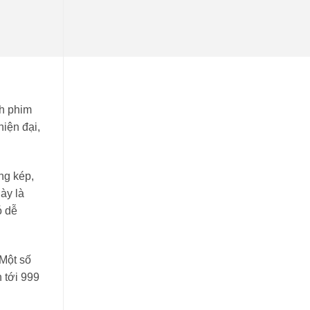
nh phim
iện đại,
ng kép,
ày là
ó dễ
 Một số
 tới 999