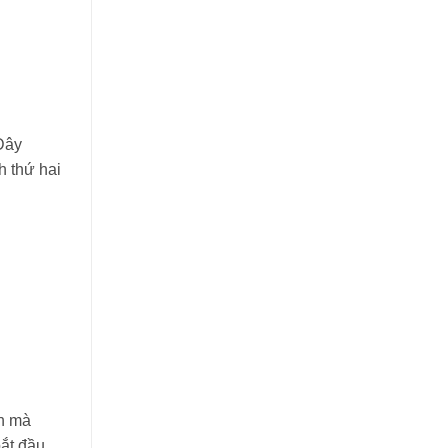
Đây
h thứ hai
nh mà
ắt đầu.