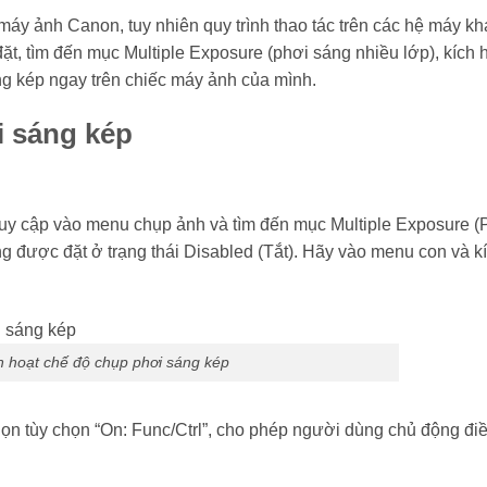
y ảnh Canon, tuy nhiên quy trình thao tác trên các hệ máy kh
t, tìm đến mục Multiple Exposure (phơi sáng nhiều lớp), kích h
ng kép ngay trên chiếc máy ảnh của mình.
i sáng kép
truy cập vào menu chụp ảnh và tìm đến mục Multiple Exposure (
g được đặt ở trạng thái Disabled (Tắt). Hãy vào menu con và k
h hoạt chế độ chụp phơi sáng kép
chọn tùy chọn “On: Func/Ctrl”, cho phép người dùng chủ động đi