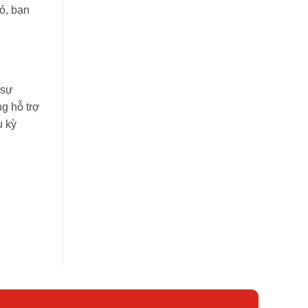
ó, bạn
 sự
g hỗ trợ
u kỳ