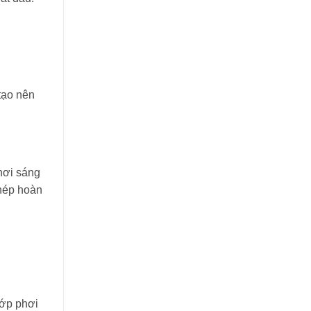
tạo nên
hơi sáng
ghép hoàn
lớp phơi