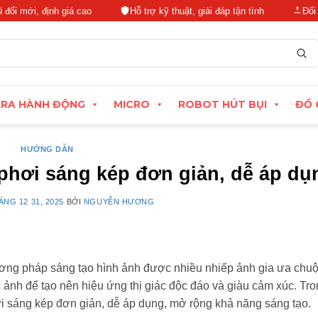
, định giá cao
Hỗ trợ kỹ thuật, giải đáp tận tình
Đổi trả linh
RA HÀNH ĐỘNG
MICRO
ROBOT HÚT BỤI
ĐỒ 
HƯỚNG DẪN
phơi sáng kép đơn giản, dễ áp dụ
ÁNG 12 31, 2025
BỞI
NGUYỄN HƯƠNG
ương pháp sáng tạo hình ảnh được nhiều nhiếp ảnh gia ưa chuộ
ảnh để tạo nên hiệu ứng thị giác độc đáo và giàu cảm xúc. Tro
i sáng kép đơn giản, dễ áp dụng, mở rộng khả năng sáng tạo.