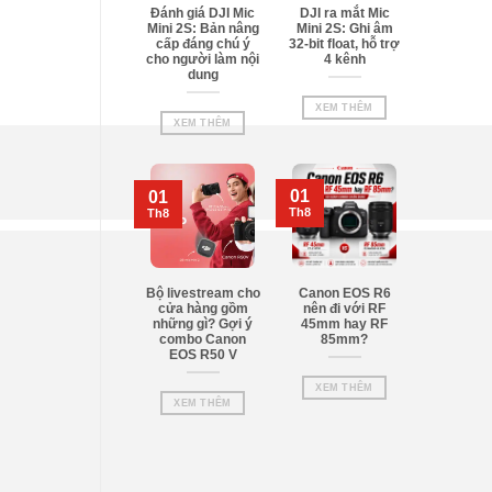
Đánh giá DJI Mic
DJI ra mắt Mic
Mini 2S: Bản nâng
Mini 2S: Ghi âm
cấp đáng chú ý
32-bit float, hỗ trợ
cho người làm nội
4 kênh
dung
XEM THÊM
XEM THÊM
01
01
Th8
Th8
Bộ livestream cho
Canon EOS R6
cửa hàng gồm
nên đi với RF
những gì? Gợi ý
45mm hay RF
combo Canon
85mm?
EOS R50 V
XEM THÊM
XEM THÊM