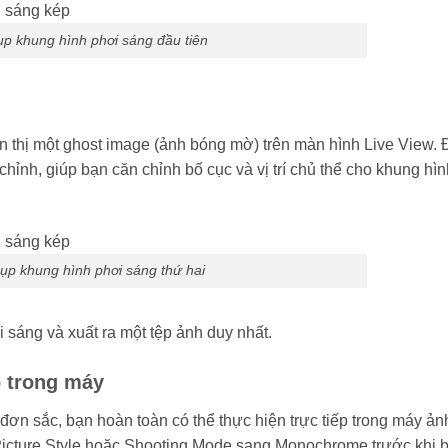
p khung hình phơi sáng đầu tiên
n thị một ghost image (ảnh bóng mờ) trên màn hình Live View. 
ỉnh, giúp bạn căn chỉnh bố cục và vị trí chủ thể cho khung hìn
ụp khung hình phơi sáng thứ hai
 sáng và xuất ra một tệp ảnh duy nhất.
p trong máy
n sắc, bạn hoàn toàn có thể thực hiện trực tiếp trong máy ả
cture Style hoặc Shooting Mode sang Monochrome trước khi b