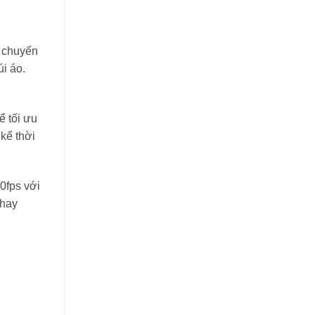
g chuyến
i áo.
ể tối ưu
kể thời
60fps với
 hay