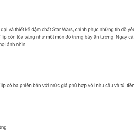
đại và thiết kế đậm chất Star Wars, chinh phục những tín đồ yê
Flip còn tỏa sáng như một món đồ trưng bày ấn tượng. Ngay cả
mọi ánh nhìn.
ip có ba phiên bản với mức giá phù hợp với nhu cầu và túi tiề
ồng