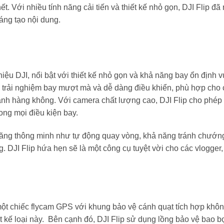
 Với nhiều tính năng cải tiến và thiết kế nhỏ gọn, DJI Flip đã
áng tạo nội dung.
ệu DJI, nổi bật với thiết kế nhỏ gọn và khả năng bay ổn định vư
n trải nghiệm bay mượt mà và dễ dàng điều khiển, phù hợp cho 
ảnh hàng không. Với camera chất lượng cao, DJI Flip cho phép
ong mọi điều kiện bay.
năng thông minh như tự động quay vòng, khả năng tránh chướn
 DJI Flip hứa hẹn sẽ là một công cụ tuyệt vời cho các vlogger,
ra một chiếc flycam GPS với khung bảo vệ cánh quạt tích hợp khôn
t kế loại này. Bên cạnh đó, DJI Flip sử dụng lồng bảo vệ bao b