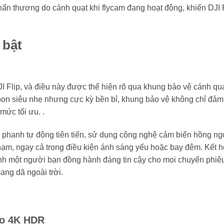
ấn thương do cánh quạt khi flycam đang hoạt động, khiến DJI F
 bật
DJI Flip, và điều này được thể hiện rõ qua khung bảo vệ cánh quạ
rbon siêu nhẹ nhưng cực kỳ bền bỉ, khung bảo vệ không chỉ đả
mức tối ưu. .
ng phanh tự động tiên tiến, sử dụng công nghệ cảm biến hồng ng
ạm, ngay cả trong điều kiện ánh sáng yếu hoặc bay đêm. Kết 
hành một người bạn đồng hành đáng tin cậy cho mọi chuyến phiêu
ang dã ngoài trời.
eo 4K HDR