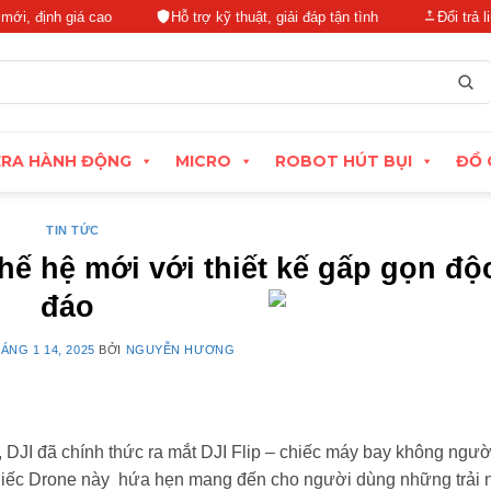
nh giá cao
Hỗ trợ kỹ thuật, giải đáp tận tình
Đổi trả linh hoạ
RA HÀNH ĐỘNG
MICRO
ROBOT HÚT BỤI
ĐỒ 
TIN TỨC
thế hệ mới với thiết kế gấp gọn độ
đáo
ÁNG 1 14, 2025
BỞI
NGUYỄN HƯƠNG
DJI đã chính thức ra mắt DJI Flip – chiếc máy bay không người
Chiếc Drone này hứa hẹn mang đến cho người dùng những trải