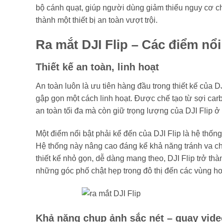
bộ cánh quạt, giúp người dùng giảm thiểu nguy cơ ch
thành một thiết bị an toàn vượt trội.
Ra mắt DJI Flip – Các điểm nổi
Thiết kế an toàn, linh hoạt
An toàn luôn là ưu tiên hàng đầu trong thiết kế của 
gập gọn một cách linh hoạt. Được chế tạo từ sợi ca
an toàn tối đa mà còn giữ trọng lượng của DJI Flip ở 
Một điểm nổi bật phải kể đến của DJI Flip là hệ thố
Hệ thống này nâng cao đáng kể khả năng tránh va ch
thiết kế nhỏ gọn, dễ dàng mang theo, DJI Flip trở t
những góc phố chật hẹp trong đô thị đến các vùng ho
Khả năng chụp ảnh sắc nét – quay vid