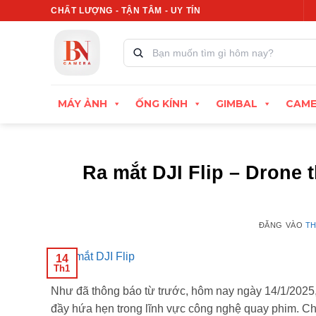
Bỏ
CHẤT LƯỢNG - TẬN TÂM - UY TÍN
Xuất hóa đơn VAT đầy đủ
Thu cũ đổi mới, đị
qua
nội
Tìm
kiếm
dung
sản
phẩm:
MÁY ẢNH
ỐNG KÍNH
GIMBAL
CAME
Ra mắt DJI Flip – Drone 
ĐĂNG VÀO
TH
14
Th1
Như đã thông báo từ trước, hôm nay ngày 14/1/2025, 
đầy hứa hẹn trong lĩnh vực công nghệ quay phim. 