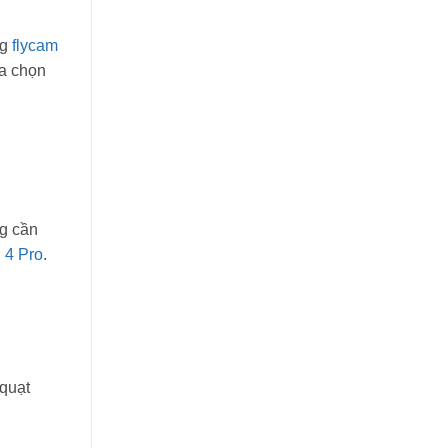
ng
flycam
ựa chọn
ng cần
 4 Pro
.
 quạt