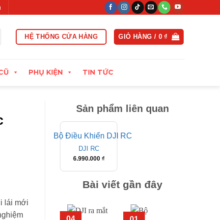
t trong vòng 15 ngày đầu
Xuất hóa đơn VAT đầy đủ
Thu cũ đổ
HỆ THỐNG CỬA HÀNG
GIỎ HÀNG /
0
₫
CŨ
PHỤ KIỆN
TIN TỨC
Sản phẩm liên quan
c
DJI RC
6.990.000
₫
Bài viết gần đây
 lái mới
 nghiệm
04
01