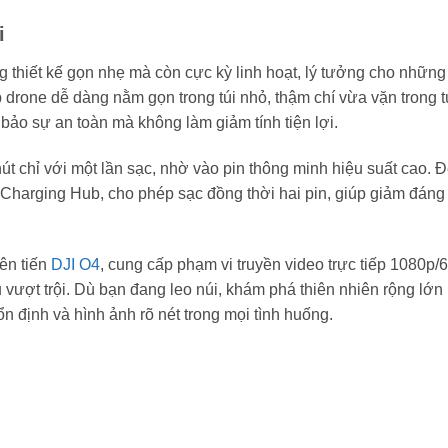
i
g thiết kế gọn nhẹ mà còn cực kỳ linh hoạt, lý tưởng cho nhữn
drone dễ dàng nằm gọn trong túi nhỏ, thậm chí vừa vặn trong tú
ảo sự an toàn mà không làm giảm tính tiện lợi.
út chỉ với một lần sạc, nhờ vào pin thông minh hiệu suất cao. Đ
l Charging Hub, cho phép sạc đồng thời hai pin, giúp giảm đáng 
iên tiến
DJI O4
, cung cấp phạm vi truyền video trực tiếp 1080p/
vượt trội. Dù bạn đang leo núi, khám phá thiên nhiên rộng lớn
n định và hình ảnh rõ nét trong mọi tình huống.