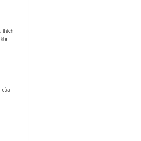
u thích
 khi
n của