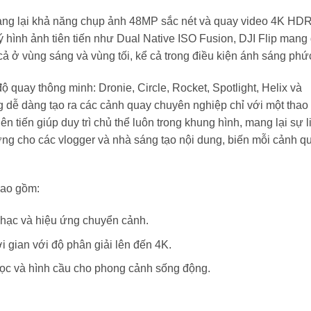
mang lại khả năng chụp ảnh 48MP sắc nét và quay video 4K HDR
lý hình ảnh tiên tiến như Dual Native ISO Fusion, DJI Flip mang
 cả ở vùng sáng và vùng tối, kể cả trong điều kiện ánh sáng phức
ộ quay thông minh: Dronie, Circle, Rocket, Spotlight, Helix và
ễ dàng tạo ra các cảnh quay chuyên nghiệp chỉ với một thao
ên tiến giúp duy trì chủ thể luôn trong khung hình, mang lại sự l
ởng cho các vlogger và nhà sáng tạo nội dung, biến mỗi cảnh q
bao gồm:
 nhạc và hiệu ứng chuyển cảnh.
i gian với độ phân giải lên đến 4K.
dọc và hình cầu cho phong cảnh sống động.