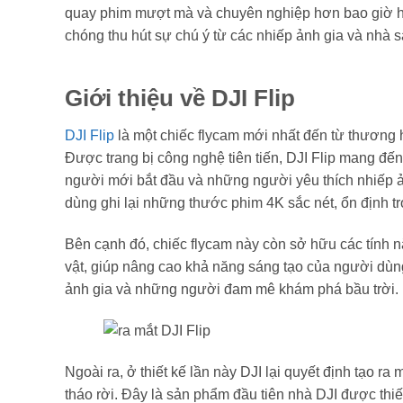
quay phim mượt mà và chuyên nghiệp hơn bao giờ hết.
chóng thu hút sự chú ý từ các nhiếp ảnh gia và nhà s
Giới thiệu về DJI Flip
DJI Flip
là một chiếc flycam mới nhất đến từ thương hi
Được trang bị công nghệ tiên tiến, DJI Flip mang đế
người mới bắt đầu và những người yêu thích nhiếp 
dùng ghi lại những thước phim 4K sắc nét, ổn định tr
Bên cạnh đó, chiếc flycam này còn sở hữu các tính 
vật, giúp nâng cao khả năng sáng tạo của người dùng.
ảnh gia và những người đam mê khám phá bầu trời.
Ngoài ra, ở thiết kế lần này DJI lại quyết định tạo 
tháo rời. Đây là sản phẩm đầu tiên nhà DJI được thiế