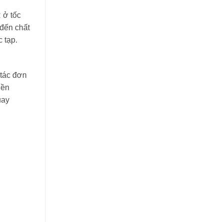
 ở tốc
 đến chất
 tạp.
 tác đơn
iền
uay