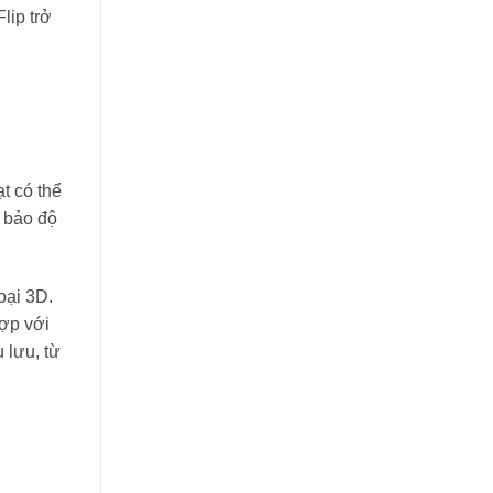
lip trở
t có thể
m bảo độ
oại 3D.
hợp với
 lưu, từ