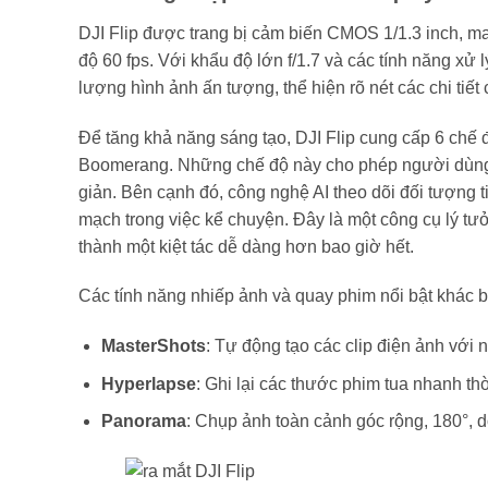
DJI Flip được trang bị cảm biến CMOS 1/1.3 inch, 
độ 60 fps. Với khẩu độ lớn f/1.7 và các tính năng xử 
lượng hình ảnh ấn tượng, thể hiện rõ nét các chi tiết
Để tăng khả năng sáng tạo, DJI Flip cung cấp 6 chế đ
Boomerang. Những chế độ này cho phép người dùng d
giản. Bên cạnh đó, công nghệ AI theo dõi đối tượng ti
mạch trong việc kể chuyện. Đây là một công cụ lý tư
thành một kiệt tác dễ dàng hơn bao giờ hết.
Các tính năng nhiếp ảnh và quay phim nổi bật khác 
MasterShots
: Tự động tạo các clip điện ảnh với
Hyperlapse
: Ghi lại các thước phim tua nhanh thờ
Panorama
: Chụp ảnh toàn cảnh góc rộng, 180°, 