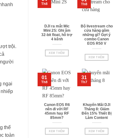
Th8
 nhanh
Th8
DJI ra mắt Mic
Bộ livestream cho
Mini 2S: Ghi âm
cửa hàng gồm
32-bit float, hỗ trợ
những gì? Gợi ý
4 kênh
combo Canon
EOS R50 V
ợt trội.
XEM THÊM
cả
XEM THÊM
 người
01
31
Th8
Th7
g ngại
 nhiếp
Canon EOS R6
Khuyến Mãi DJI
nên đi với RF
Tháng 8: Giảm
45mm hay RF
Đến 15% Thiết Bị
85mm?
Làm Content
g thể
XEM THÊM
XEM THÊM
ọc toàn