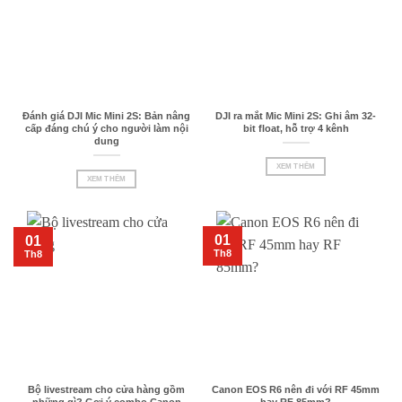
Đánh giá DJI Mic Mini 2S: Bản nâng
DJI ra mắt Mic Mini 2S: Ghi âm 32-
cấp đáng chú ý cho người làm nội
bit float, hỗ trợ 4 kênh
dung
XEM THÊM
XEM THÊM
01
01
Th8
Th8
Bộ livestream cho cửa hàng gồm
Canon EOS R6 nên đi với RF 45mm
những gì? Gợi ý combo Canon
hay RF 85mm?