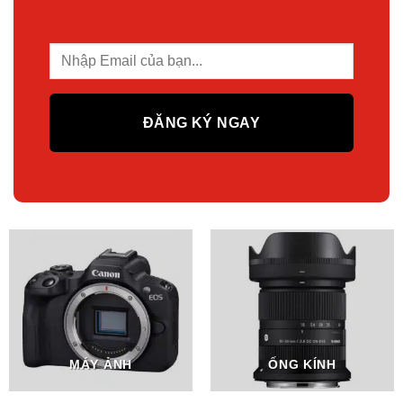
MÁY ẢNH
ỐNG KÍNH