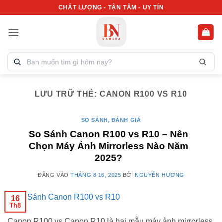
Bỏ
CHẤT LƯỢNG - TẬN TÂM - UY TÍN
qua
nội
dung
Tìm
kiếm
sản
phẩm:
LƯU TRỮ THẺ:
CANON R100 VS R10
SO SÁNH, ĐÁNH GIÁ
So Sánh Canon R100 vs R10 – Nên
Chọn Máy Ảnh Mirrorless Nào Năm
2025?
ĐĂNG VÀO
THÁNG 8 16, 2025
BỞI
NGUYỄN HƯƠNG
16
Th8
Canon R100 vs Canon R10 là hai mẫu máy ảnh mirrorless