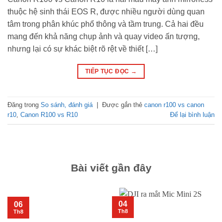
thuộc hệ sinh thái EOS R, được nhiều người dùng quan
tâm trong phân khúc phổ thông và tầm trung. Cả hai đều
mang đến khả năng chụp ảnh và quay video ấn tượng,
nhưng lại có sự khác biệt rõ rệt về thiết […]
TIẾP TỤC ĐỌC
→
Đăng trong
So sánh, đánh giá
|
Được gắn thẻ
canon r100 vs canon
r10
,
Canon R100 vs R10
Để lại bình luận
Bài viết gần đây
04
06
Th8
Th8