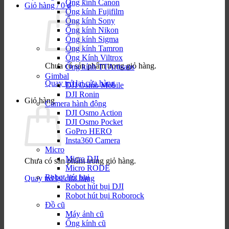
Ống kính Canon
Giỏ hàng /
0
₫
Ống kính Fujifilm
Ống kính Sony
Ống kính Nikon
Ống kính Sigma
Ống kính Tamron
Ống Kính Viltrox
Chưa có sản phẩm trong giỏ hàng.
Ống kính TTArtisans
Gimbal
Quay trở lại cửa hàng
DJI Osmo Mobile
DJI Ronin
Giỏ hàng
Camera hành động
DJI Osmo Action
DJI Osmo Pocket
GoPro HERO
Insta360 Camera
Micro
Micro DJI
Chưa có sản phẩm trong giỏ hàng.
Micro RODE
Robot hút bụi
Quay trở lại cửa hàng
Robot hút bụi DJI
Robot hút bụi Roborock
Đồ cũ
Máy ảnh cũ
Ống kính cũ