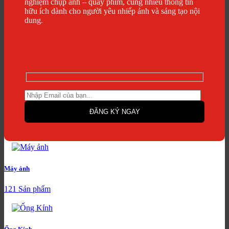
nghiệm chụp ảnh – quay phim, cùng nhiều thông tin
hữu ích dành cho người yêu nhiếp ảnh và sáng tạo nội
dung.
Máy ảnh
121 Sản phẩm