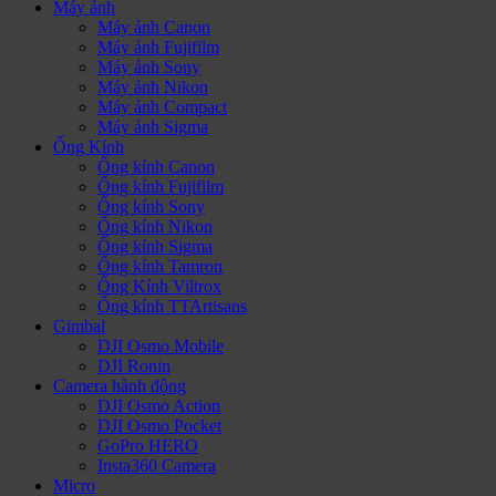
Máy ảnh
Máy ảnh Canon
Máy ảnh Fujifilm
Máy ảnh Sony
Máy ảnh Nikon
Máy ảnh Compact
Máy ảnh Sigma
Ống Kính
Ống kính Canon
Ống kính Fujifilm
Ống kính Sony
Ống kính Nikon
Ống kính Sigma
Ống kính Tamron
Ống Kính Viltrox
Ống kính TTArtisans
Gimbal
DJI Osmo Mobile
DJI Ronin
Camera hành động
DJI Osmo Action
DJI Osmo Pocket
GoPro HERO
Insta360 Camera
Micro