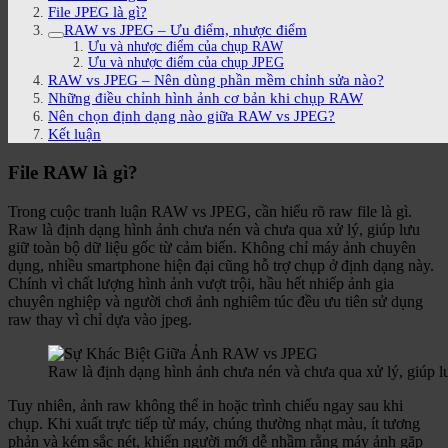
File JPEG là gì?
RAW vs JPEG – Ưu điểm, nhược điểm
Ưu và nhược điểm của chụp RAW
Ưu và nhược điểm của chụp JPEG
RAW vs JPEG – Nên dùng phần mềm chỉnh sửa nào?
Những điều chỉnh hình ảnh cơ bản khi chụp RAW
Nên chọn định dạng nào giữa RAW vs JPEG?
Kết luận
File RAW là gì?
Trong cuộc tranh luận RAW vs JPEG, cần hiểu rõ raw file là gì.
Raw là định dạng hình ảnh chưa nén và chưa qua xử lý, giúp lưu
giữ toàn bộ dữ liệu gốc từ cảm biến. Không chỉ máy ảnh chuyên
dụng, nhiều smartphone hiện đại cũng hỗ trợ chụp ở định dạng này.
Chính vì chất lượng hình ảnh vượt trội, hầu hết nhiếp ảnh gia
chuyên nghiệp và người chơi ảnh nghiêm túc đều ưu tiên sử dụng
raw thay vì chỉ dựa vào jpeg.
Raw là định dạng hình ảnh chưa nén và chưa qua xử lý, giúp lư
Tuy nhiên, ảnh raw không thể in hoặc trình chiếu ngay sau khi
chụp. Khi xuất trực tiếp từ máy, chúng thường nhạt màu, ít tương
phản và kém sắc nét, khiến người mới dễ nhầm rằng máy ảnh gặp