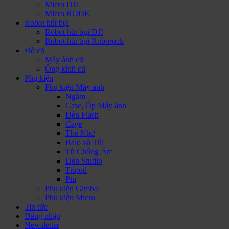
Micro DJI
Micro RODE
Robot hút bụi
Robot hút bụi DJI
Robot hút bụi Roborock
Đồ cũ
Máy ảnh cũ
Ống kính cũ
Phụ kiện
Phụ kiện Máy ảnh
Ngàm
Case, Ốp Máy ảnh
Đèn Flash
Cage
Thẻ Nhớ
Balo và Túi
Tủ Chống Ẩm
Đèn Studio
Tripod
Pin
Phụ kiện Gimbal
Phụ kiện Micro
Tin tức
Đăng nhập
Newsletter