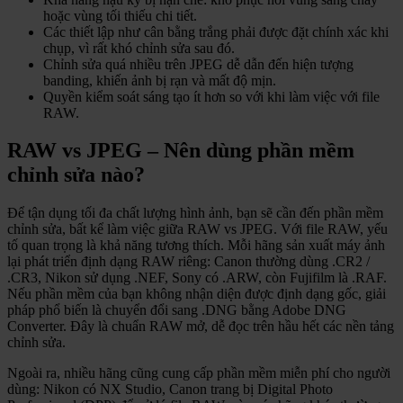
hoặc vùng tối thiếu chi tiết.
Các thiết lập như cân bằng trắng phải được đặt chính xác khi
chụp, vì rất khó chỉnh sửa sau đó.
Chỉnh sửa quá nhiều trên JPEG dễ dẫn đến hiện tượng
banding, khiến ảnh bị rạn và mất độ mịn.
Quyền kiểm soát sáng tạo ít hơn so với khi làm việc với file
RAW.
RAW vs JPEG – Nên dùng phần mềm
chỉnh sửa nào?
Để tận dụng tối đa chất lượng hình ảnh, bạn sẽ cần đến phần mềm
chỉnh sửa, bất kể làm việc giữa RAW vs JPEG. Với file RAW, yếu
tố quan trọng là khả năng tương thích. Mỗi hãng sản xuất máy ảnh
lại phát triển định dạng RAW riêng: Canon thường dùng .CR2 /
.CR3, Nikon sử dụng .NEF, Sony có .ARW, còn Fujifilm là .RAF.
Nếu phần mềm của bạn không nhận diện được định dạng gốc, giải
pháp phổ biến là chuyển đổi sang .DNG bằng Adobe DNG
Converter. Đây là chuẩn RAW mở, dễ đọc trên hầu hết các nền tảng
chỉnh sửa.
Ngoài ra, nhiều hãng cũng cung cấp phần mềm miễn phí cho người
dùng: Nikon có NX Studio, Canon trang bị Digital Photo