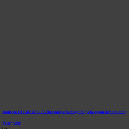
Đánh giá DJI Mic Mini 2S: Bản nâng cấp đáng chú ý cho người làm nội dung
Xem thêm
06