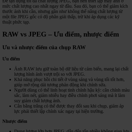
Để tận dụng tối đa chất lượng JPEG, bạn nên thiết lập máy ảnh ở
mức chất lượng cao nhất ngay từ đầu. Sau đó, bạn có thể giảm kích
thước ảnh khi cần, nhưng gần như không thể nâng chất lượng từ
một file JPEG gốc có độ phân giải thấp, trừ khi áp dụng các kỹ
thuật phức tạp.
RAW vs JPEG – Ưu điểm, nhược điểm
Ưu và nhược điểm của chụp RAW
Ưu điểm
Ảnh RAW lưu giữ toàn bộ dữ liệu từ cảm biến, mang lại chất
lượng hình ảnh vượt trội so với JPEG.
Khả năng phục hồi chi tiết ở vùng sáng và vùng tối tốt hơn,
giúp mở rộng dải tương phản động khi chỉnh sửa.
Người dùng có thể linh hoạt tinh chỉnh hậu kỳ: cân chỉnh màu
sắc, làm nét, giảm nhiễu hay điều chỉnh phơi sáng mà ít làm
suy giảm chất lượng ảnh.
Cân bằng trắng có thể được thay đổi sau khi chụp, giảm áp
lực phải thiết lập chính xác ngay tại hiện trường.
Nhược điểm
Dung lượng lớn hơn JPEG, dẫn đến tốn nhiều không gian lưu