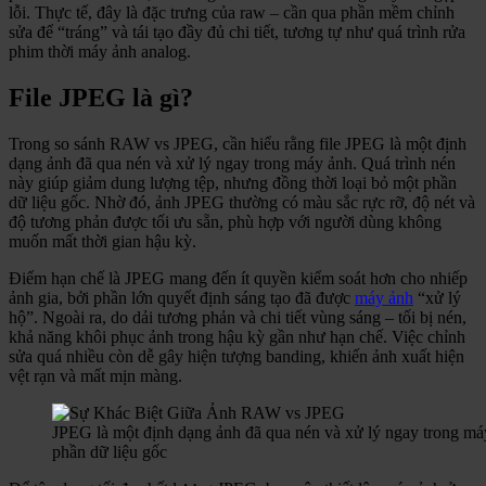
lỗi. Thực tế, đây là đặc trưng của raw – cần qua phần mềm chỉnh
sửa để “tráng” và tái tạo đầy đủ chi tiết, tương tự như quá trình rửa
phim thời máy ảnh analog.
File JPEG là gì?
Trong so sánh RAW vs JPEG, cần hiểu rằng file JPEG là một định
dạng ảnh đã qua nén và xử lý ngay trong máy ảnh. Quá trình nén
này giúp giảm dung lượng tệp, nhưng đồng thời loại bỏ một phần
dữ liệu gốc. Nhờ đó, ảnh JPEG thường có màu sắc rực rỡ, độ nét và
độ tương phản được tối ưu sẵn, phù hợp với người dùng không
muốn mất thời gian hậu kỳ.
Điểm hạn chế là JPEG mang đến ít quyền kiểm soát hơn cho nhiếp
ảnh gia, bởi phần lớn quyết định sáng tạo đã được
máy ảnh
“xử lý
hộ”. Ngoài ra, do dải tương phản và chi tiết vùng sáng – tối bị nén,
khả năng khôi phục ảnh trong hậu kỳ gần như hạn chế. Việc chỉnh
sửa quá nhiều còn dễ gây hiện tượng banding, khiến ảnh xuất hiện
vệt rạn và mất mịn màng.
JPEG là một định dạng ảnh đã qua nén và xử lý ngay trong máy
phần dữ liệu gốc