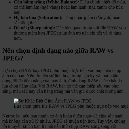
Cân bằng trắng (White Balance):
Điều chỉnh nhiệt độ màu,
có thể làm ấm (ngả vàng) hoặc làm lạnh (ngả xanh) cho bức
ảnh.
Độ bão hòa (Saturation):
Tăng hoặc giảm cường độ màu
sắc tổng thể.
Độ nét (Sharpening):
Đặc biệt quan trọng với file RAW vốn
thường mềm hơn JPEG; giúp ảnh trở nên chi tiết và rõ ràng
hơn.
Nên chọn định dạng nào giữa RAW vs
JPEG?
Lựa chọn RAW hay JPEG phụ thuộc trực tiếp vào mục tiêu chụp
ảnh của bạn. Nếu ưu tiên sự linh hoạt trong hậu kỳ và muốn tận
dụng tối đa tiềm năng của máy ảnh, định dạng RAW chắc chắn là
lựa chọn hàng đầu. Với RAW, bạn có thể can thiệp sâu vào phơi
sáng, màu sắc hay cân bằng trắng mà vẫn giữ được chất lượng ảnh.
Lựa chọn giữa file RAW vs JPEG phụ thuộc trực tiếp vào mục 
Ngược lại, nếu bạn muốn có ảnh hoàn thiện ngay để chia sẻ nhanh
mà không cần xử lý nhiều, JPEG sẽ thuận tiện hơn. Tuy vậy, chúng
tôi khuyến khích bạn ít nhất nên thử chụp RAW song song với