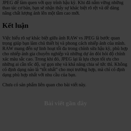
JPEG để làm quen với quy trình hậu kỳ. Khi đã nắm vững những
thao tác cơ bản, bạn sẽ nhận thấy sự khác biệt rõ rệt và dễ dàng
nâng chất lượng ảnh lên một tầm cao mới.
Kết luận
Việc hiểu rõ sự khác biệt giữa ảnh RAW vs JPEG là bước quan
trọng giúp bạn làm chủ thiết bị và phong cách nhiếp ảnh của mình.
RAW mang đến sự linh hoạt tối đa trong chỉnh sửa hậu kỳ, phù hợp
cho nhiếp ảnh gia chuyên nghiệp và những dự án đòi hỏi độ chính
xác màu sắc cao. Trong khi đó, JPEG lại là lựa chọn tối ưu cho
những ai cần tốc độ, sự gọn nhẹ và khả năng chia sẻ tức thì. Không
có định dạng nào là “tốt nhất” cho mọi trường hợp, mà chỉ có định
dạng phù hợp nhất với nhu cầu của bạn.
Chưa có sản phẩm liên quan cho bài viết này.
Bài viết gần đây