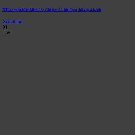
DJI ra mắt Mic Mini 2S: Ghi âm 32-bit float, hỗ trợ 4 kênh
Xem thêm
04
Th8