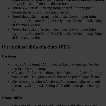
trữ và yêu cầu thẻ nhớ tốc độ cao hơn.
Ảnh RAW ban đầu thường trông nhạt và ít tương phản,
không sẵn sàng để chia sẻ ngay lập tức.
Người dùng cần phần mềm chỉnh sửa chuyên dụng (như
Lightroom, Capture One) để xử lý trước khi in ấn hoặc đăng
tải lên mạng xã hội.
Người dùng cần phần mềm chỉnh sửa chuyên dụng (như
Lightroom, Capture One) để xử lý trước khi in ấn hoặc đăng
tải lên mạng xã hội.
Ưu và nhược điểm của chụp JPEG
Ưu điểm
File JPEG có dung lượng nhẹ, tiết kiệm không gian lưu trữ
trên thẻ nhớ và ổ cứng.
Máy ảnh xử lý sẵn các thông số cơ bản như độ nét, độ tương
phản và màu sắc, giúp bạn có ảnh thành phẩm ngay lập tức.
Đây là lựa chọn phù hợp cho những ai muốn chia sẻ nhanh
trên mạng xã hội hoặc không dành nhiều thời gian cho hậu
kỳ.
Nhược điểm
Khả năng hậu kỳ bị hạn chế: khó phục hồi vùng sáng cháy