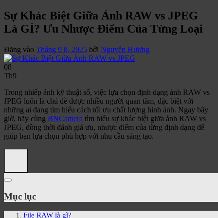
Sự Khác Biệt Giữa Ảnh RAW vs JPEG
Là GÌ? Ưu Nhược Điểm Của Từng Loại
Đăng vào
Tháng 9 8, 2025
bởi
Nguyễn Hương
08
Th9
Trong nhiếp ảnh kỹ thuật số, việc lựa chọn định dạng ảnh RAW vs
JPEG luôn là chủ đề được nhiều người quan tâm, đặc biệt với
những ai đang tìm hiểu cách tối ưu chất lượng hình ảnh. Ngay bây
giờ, hãy cùng
BNCamera
tìm hiểu sự khác biệt giữa ảnh RAW vs
JPEG, đồng thời đánh giá ưu, nhược điểm của từng định dạng để
giúp bạn lựa chọn phù hợp với nhu cầu sáng tạo.
Mục lục
File RAW là gì?