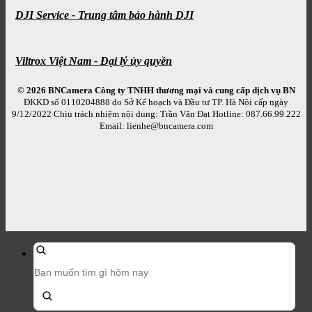
DJI Service - Trung tâm bảo hành DJI
Viltrox Việt Nam - Đại lý ủy quyền
© 2026 BNCamera
Công ty TNHH thương mại và cung cấp dịch vụ BN
ĐKKD số 0110204888 do Sở Kế hoạch và Đầu tư TP. Hà Nội cấp ngày
9/12/2022 Chịu trách nhiệm nội dung: Trần Văn Đạt Hotline: 087.66.99.222
Email: lienhe@bncamera.com
Tìm
kiếm
sản
phẩm: