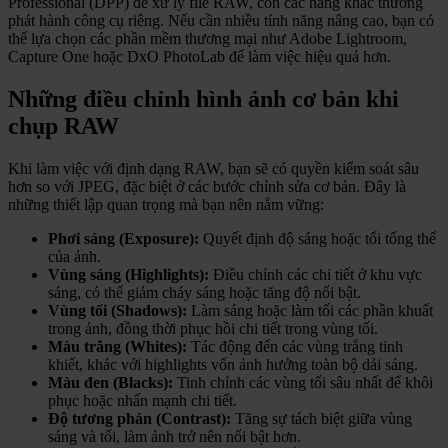
Professional (DPP) để xử lý file RAW, còn các hãng khác thường
phát hành công cụ riêng. Nếu cần nhiều tính năng nâng cao, bạn có
thể lựa chọn các phần mềm thương mại như Adobe Lightroom,
Capture One hoặc DxO PhotoLab để làm việc hiệu quả hơn.
Những điều chỉnh hình ảnh cơ bản khi
chụp RAW
Khi làm việc với định dạng RAW, bạn sẽ có quyền kiểm soát sâu
hơn so với JPEG, đặc biệt ở các bước chỉnh sửa cơ bản. Đây là
những thiết lập quan trọng mà bạn nên nắm vững:
Phơi sáng (Exposure):
Quyết định độ sáng hoặc tối tổng thể
của ảnh.
Vùng sáng (Highlights):
Điều chỉnh các chi tiết ở khu vực
sáng, có thể giảm cháy sáng hoặc tăng độ nổi bật.
Vùng tối (Shadows):
Làm sáng hoặc làm tối các phần khuất
trong ảnh, đồng thời phục hồi chi tiết trong vùng tối.
Màu trắng (Whites):
Tác động đến các vùng trắng tinh
khiết, khác với highlights vốn ảnh hưởng toàn bộ dải sáng.
Màu đen (Blacks):
Tinh chỉnh các vùng tối sâu nhất để khôi
phục hoặc nhấn mạnh chi tiết.
Độ tương phản (Contrast):
Tăng sự tách biệt giữa vùng
sáng và tối, làm ảnh trở nên nổi bật hơn.