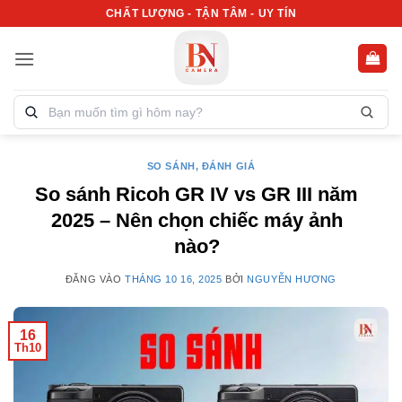
Bỏ
CHẤT LƯỢNG - TẬN TÂM - UY TÍN
qua
nội
dung
Tìm
kiếm
sản
phẩm:
SO SÁNH, ĐÁNH GIÁ
So sánh Ricoh GR IV vs GR III năm
2025 – Nên chọn chiếc máy ảnh
nào?
ĐĂNG VÀO
THÁNG 10 16, 2025
BỞI
NGUYỄN HƯƠNG
16
Th10