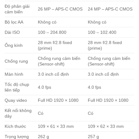
Độ phân giải
26 MP – APS-C CMOS
24 MP – APS-C CMOS
cảm biến
Bộ lọc AA
Không có
Không có
Dải ISO
100 – 204.800
100 – 102.400
28 mm f/2.8 fixed
28 mm f/2.8 fixed
Ống kính
(prime)
(prime)
Chống rung cảm biến
Chống rung cảm biến
Chống rung
(Sensor-shift)
(Sensor-shift)
Màn hình
3.0 inch cố định
3.0 inch cố định
Tốc độ chụp
4.0 fps
4.0 fps
liên tiếp
Quay video
Full HD 1920 × 1080
Full HD 1920 × 1080
Kết nối không
Có
Có
dây
Kích thước
109 × 61 × 33 mm
109 × 62 × 33 mm
Trọng lượng
262 g
257 g