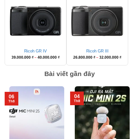
Ricoh GR IV
Ricoh GR III
Khoảng
Khoảng
39.000.000
₫
–
40.000.000
₫
26.800.000
₫
–
32.000.000
₫
giá:
giá:
từ
từ
Bài viết gần đây
39.000.000 ₫
26.800.00
đến
đến
40.000.000 ₫
32.000.00
04
06
Th8
Th8