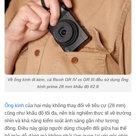
Về ống kính đi kèm, cả Ricoh GR IV vs GR III đều sử dụng ống
kính prime 28 mm khẩu độ f/2.8
Ống kính
của hai máy không thay đổi về tiêu cự (28 mm)
cũng như khẩu độ tối đa, nên trải nghiệm thực tế về trường
nhìn và khả năng kiểm soát ánh sáng gần như tương
đồng. Điều này giúp người dùng chuyển đổi giữa hai thế
hệ máy dễ dàng mà không phải làm quen lại với góc nhìn