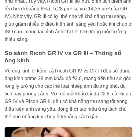
như nhau. Tuy vậy, Ricoh GR III sở hữu diện tích điểm ảnh
lớn hơn khoảng 6% (15,28 µm² so với 14,35 µm² của GR
IV). Nhờ vậy, GR III có lợi thế nhẹ về khả năng thu sáng,
giúp giảm nhiễu ở điều kiện ánh sáng yếu hoặc khi chụp ở
ISO cao, mang lại hình ảnh chi tiết hơn trong môi trường
thiếu sáng.
So sánh Ricoh GR IV vs GR III – Thông số
ống kính
Về ống kính đi kèm, cả Ricoh GR IV vs GR III đều sử dụng
ống kính prime 28 mm khẩu độ f/2.8, mang đến tiêu cự góc
rộng lý tưởng cho các thể loại nhiếp ảnh đường phố, du
lịch hay phong cảnh. Với độ mở khẩu tối đa f/2.8, cả Ricoh
GR IV và Ricoh GR III đều có khả năng thu sáng tốt trong
điều kiện ánh sáng yếu, đồng thời tạo hiệu ứng tách chủ
thể nhẹ nhàng khi chụp ở khoảng cách gần.