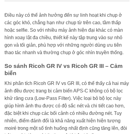
Điều này có thể ảnh hưởng đến sự linh hoạt khi chụp ở
các góc khó, chẳng hạn như chụp từ trên cao, tầm thấp
hoặc selfie. So với nhiều máy ảnh hiện đại khác có màn
hình xoay lật đa chiều, thiết kế này tập trung vào sự nhỏ
gọn và tối giản, phù hợp với những người dùng ưu tiên
thao tác nhanh và thường chụp ở góc nhìn truyền thống.
So sánh Ricoh GR IV vs Ricoh GR III – Cảm
biến
Khi phân tích Ricoh GR IV vs GR III, có thể thấy cả hai máy
ảnh đều được trang bị cảm biến APS-C không có bộ lọc
khử răng cưa (Low-Pass Filter). Việc loại bỏ bộ lọc này
giúp hình ảnh thu được có độ sắc nét và chi tiết cao hơn,
đặc biệt khi chụp các bối cảnh có nhiều đường nét. Tuy
nhiên, điểm đánh đổi là khả năng xuất hiện hiện tượng
moiré trong một số tình huống nhất định cũng tăng lên, đòi