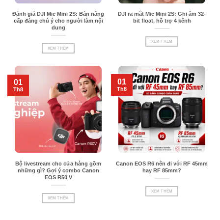
Đánh giá DJI Mic Mini 2S: Bản nâng
DJI ra mắt Mic Mini 2S: Ghi âm 32-
cấp đáng chú ý cho người làm nội
bit float, hỗ trợ 4 kênh
dung
XEM THÊM
XEM THÊM
01
01
Th8
Th8
Bộ livestream cho cửa hàng gồm
Canon EOS R6 nên đi với RF 45mm
những gì? Gợi ý combo Canon
hay RF 85mm?
EOS R50 V
XEM THÊM
XEM THÊM