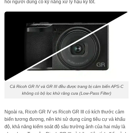
hỏi người dùng có kỹ năng xử lý hậu kỳ tốt.
Cả Ricoh GR IV và GR III đều được trang bị cảm biến APS-C
không có bộ lọc khử răng cưa (Low-Pass Filter)
Ngoài ra, Ricoh GR IV vs Ricoh GR III có kích thước cảm
biến tương đương, nên khi sử dụng cùng tiêu cự và khẩu
độ, khả năng kiểm soát độ sâu trường ảnh của hai máy là