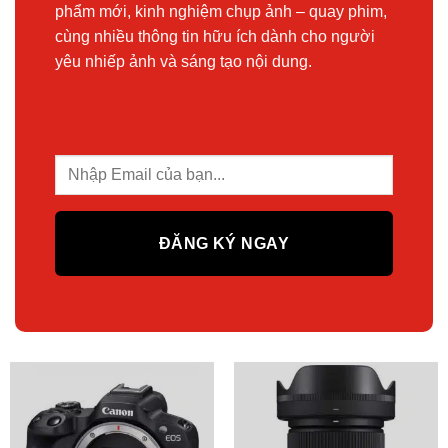
phẩm mới, kinh nghiệm chụp ảnh – quay phim,
cùng nhiều thông tin hữu ích dành cho người
yêu nhiếp ảnh và sáng tạo nội dung.