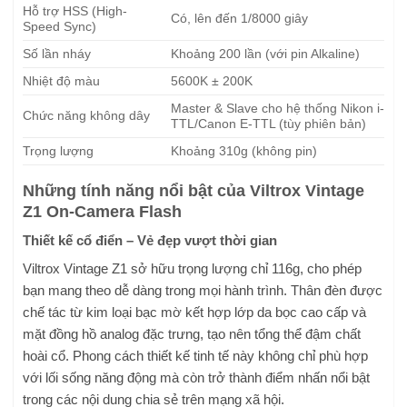
Hỗ trợ HSS (High-
Có, lên đến 1/8000 giây
Speed Sync)
Số lần nháy
Khoảng 200 lần (với pin Alkaline)
Nhiệt độ màu
5600K ± 200K
Master & Slave cho hệ thống Nikon i-
Chức năng không dây
TTL/Canon E-TTL (tùy phiên bản)
Trọng lượng
Khoảng 310g (không pin)
Những tính năng nổi bật của Viltrox Vintage
Z1 On-Camera Flash
Thiết kế cổ điển – Vẻ đẹp vượt thời gian
Viltrox Vintage Z1 sở hữu trọng lượng chỉ 116g, cho phép
bạn mang theo dễ dàng trong mọi hành trình. Thân đèn được
chế tác từ kim loại bạc mờ kết hợp lớp da bọc cao cấp và
mặt đồng hồ analog đặc trưng, tạo nên tổng thể đậm chất
hoài cổ. Phong cách thiết kế tinh tế này không chỉ phù hợp
với lối sống năng động mà còn trở thành điểm nhấn nổi bật
trong các nội dung chia sẻ trên mạng xã hội.