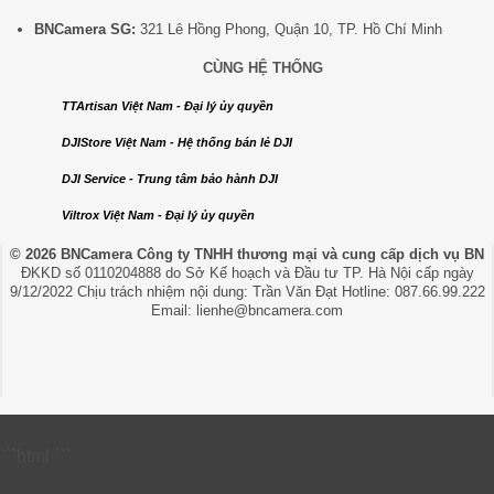
BNCamera SG:
321 Lê Hồng Phong, Quận 10, TP. Hồ Chí Minh
CÙNG HỆ THỐNG
TTArtisan Việt Nam - Đại lý ủy quyền
DJIStore Việt Nam - Hệ thống bán lẻ DJI
DJI Service - Trung tâm bảo hành DJI
Viltrox Việt Nam - Đại lý ủy quyền
© 2026 BNCamera
Công ty TNHH thương mại và cung cấp dịch vụ BN
ĐKKD số 0110204888 do Sở Kế hoạch và Đầu tư TP. Hà Nội cấp ngày
9/12/2022 Chịu trách nhiệm nội dung: Trần Văn Đạt Hotline: 087.66.99.222
Email: lienhe@bncamera.com
```html
```