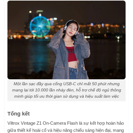
Một lần sạc đầy qua cổng USB-C chỉ mất 50 phút nhưng
mang lại tới 10.000 lần nháy đèn, hỗ trợ chế độ ngủ thông
minh giúp tối ưu thời gian sử dụng và hiệu suất làm việc
Tổng kết
Viltrox Vintage Z1 On-Camera Flash là sự kết hợp hoàn hảo
giữa thiết kế hoài cổ và hiệu năng chiếu sáng hiện đại, mang