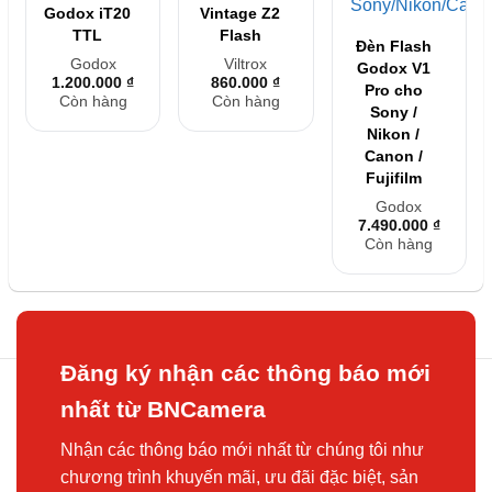
Godox iT20
Vintage Z2
TTL
Flash
Đèn Flash
Godox
Viltrox
Godox V1
1.200.000
₫
860.000
₫
Pro cho
Còn hàng
Còn hàng
Sony /
Nikon /
Canon /
Fujifilm
Godox
7.490.000
₫
Còn hàng
Đăng ký nhận các thông báo mới
nhất từ BNCamera
Nhận các thông báo mới nhất từ chúng tôi như
chương trình khuyến mãi, ưu đãi đặc biệt, sản