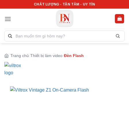
Bỏ
CHẤT LƯỢNG - TẬN TÂM - UY TÍN
qua
nội
dung
Tìm
kiếm
sản
phẩm:
Trang chủ
Thiết bị làm video
Đèn Flash