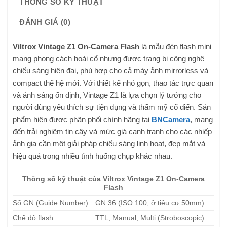
THÔNG SỐ KỸ THUẬT
ĐÁNH GIÁ (0)
Viltrox Vintage Z1 On-Camera Flash
là mẫu đèn flash mini
mang phong cách hoài cổ nhưng được trang bị công nghệ
chiếu sáng hiện đại, phù hợp cho cả máy ảnh mirrorless và
compact thế hệ mới. Với thiết kế nhỏ gọn, thao tác trực quan
và ánh sáng ổn định, Vintage Z1 là lựa chọn lý tưởng cho
người dùng yêu thích sự tiện dụng và thẩm mỹ cổ điển. Sản
phẩm hiện được phân phối chính hãng tại
BNCamera
, mang
đến trải nghiệm tin cậy và mức giá cạnh tranh cho các nhiếp
ảnh gia cần một giải pháp chiếu sáng linh hoạt, đẹp mắt và
hiệu quả trong nhiều tình huống chụp khác nhau.
Thông số kỹ thuật của Viltrox Vintage Z1 On-Camera
Flash
Số GN (Guide Number)
GN 36 (ISO 100, ở tiêu cự 50mm)
Chế độ flash
TTL, Manual, Multi (Stroboscopic)