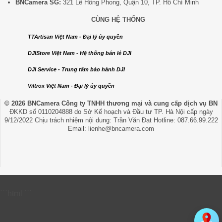
BNCamera SG:
321 Lê Hồng Phong, Quận 10, TP. Hồ Chí Minh
CÙNG HỆ THỐNG
TTArtisan Việt Nam - Đại lý ủy quyền
DJIStore Việt Nam - Hệ thống bán lẻ DJI
DJI Service - Trung tâm bảo hành DJI
Viltrox Việt Nam - Đại lý ủy quyền
© 2026 BNCamera
Công ty TNHH thương mại và cung cấp dịch vụ BN
ĐKKD số 0110204888 do Sở Kế hoạch và Đầu tư TP. Hà Nội cấp ngày
9/12/2022 Chịu trách nhiệm nội dung: Trần Văn Đạt Hotline: 087.66.99.222
Email: lienhe@bncamera.com
```html
```