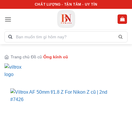
Bỏ
CHẤT LƯỢNG - TẬN TÂM - UY TÍN
qua
nội
dung
Tìm
kiếm
sản
phẩm:
Trang chủ
Đồ cũ
Ống kính cũ