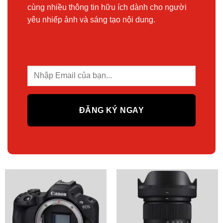
cùng nhiều thông tin hữu ích dành cho người
yêu nhiếp ảnh và sáng tạo nội dung.