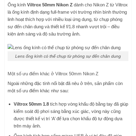
Ống kính
Viltrox 50mm Nikon Z
dành cho Nikon Z từ Viltrox
là ống kính định dạng full-frame với trường nhìn bình thường
linh hoạt thích hợp với nhiều loại ứng dụng, từ chụp phóng
sự đến chân dung và thiết kế f/1.8 nhanh vượt trội – điều
kiện ánh sáng và độ sâu trường ảnh.
Lens ống kính có thể chụp từ phóng sự đến chân dung
Một số ưu điểm khác ở Viltrox 50mm Nikon Z
Ngoài những đặc tính nổi bật đã nêu ở trên, sản phẩm còn
một số ưu điểm khác như sau:
Viltrox 50mm 1.8
tích hợp vòng khẩu độ bằng tay đã giúp
kiểm soát độ phơi sáng bằng xúc giác, vòng này cũng
được thiết kế vị trí ‘A’ để lựa chọn khẩu độ tự động dựa
trên máy ảnh.
Ống kính tích hợp cổng micro-USB ở vị trí đáy đã giúp