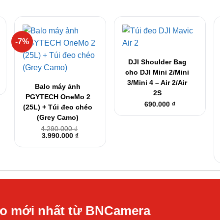
-7%
+
DJI Shoulder Bag
+
cho DJI Mini 2/Mini
3/Mini 4 – Air 2/Air
Balo máy ảnh
2S
PGYTECH OneMo 2
690.000
₫
(25L) + Túi đeo chéo
(Grey Camo)
4.290.000
₫
Giá
Giá
3.990.000
₫
gốc
hiện
là:
tại
4.290.000 ₫.
là:
3.990.000 ₫.
áo mới nhất từ BNCamera