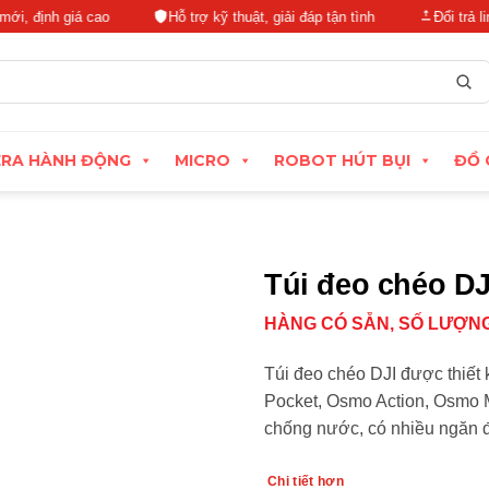
nh giá cao
Hỗ trợ kỹ thuật, giải đáp tận tình
Đổi trả linh hoạ
RA HÀNH ĐỘNG
MICRO
ROBOT HÚT BỤI
ĐỒ 
Túi đeo chéo DJ
HÀNG CÓ SẴN, SỐ LƯỢNG
Túi đeo chéo DJI được thiế
Pocket, Osmo Action, Osmo Mo
chống nước, có nhiều ngăn đ
Chi tiết hơn