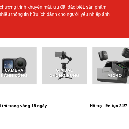
chương trình khuyến mãi, ưu đãi đặc biệt, sản phẩm
nhiều thông tin hữu ích dành cho người yêu nhiếp ảnh
CAMERA
GIMBAL
HÀNH ĐỘNG
CHỐNG RUNG
MICRO
i trả trong vòng 15 ngày
Hỗ trợ liên tục 24/7