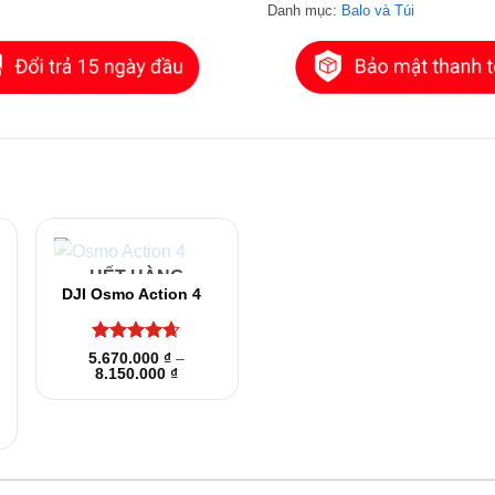
Danh mục:
Balo và Túi
+
HẾT HÀNG
DJI Osmo Action 4
Được xếp
5.670.000
₫
–
Khoảng
hạng
8.150.000
4.6
₫
giá:
5 sao
từ
5.670.000 ₫
đến
8.150.000 ₫
000 ₫.