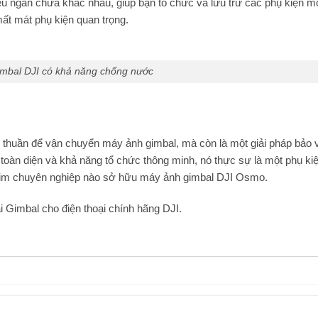
hiều ngăn chứa khác nhau, giúp bạn tổ chức và lưu trữ các phụ kiện m
mất mát phụ kiện quan trọng.
imbal DJI có khả năng chống nước
thuần để vận chuyển máy ảnh gimbal, mà còn là một giải pháp bảo v
 vệ toàn diện và khả năng tổ chức thông minh, nó thực sự là một phụ k
phim chuyên nghiệp nào sở hữu máy ảnh gimbal DJI Osmo.
i Gimbal cho điện thoại chính hãng DJI.