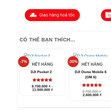
CÓ THỂ BẠN THÍCH…
-7%
-30%
+
+
HẾT HÀNG
HẾT HÀNG
DJI Pocket 2
DJI Osmo Mobile 6
(OM 6)
Được xếp
8.700.000
₫
–
Khoảng
11.500.000
hạng
5
5
₫
Được xếp
3.700.000
₫
giá:
sao
Giá
Giá
hạng
2.600.000
5
5
₫
từ
gốc
hiện
sao
8.700.000 ₫
là:
tại
đến
3.700.000 ₫.
là:
11.500.000 ₫
2.600.