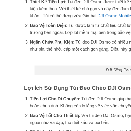
Thiết Kế Tiện Lợi
: Túi đeo DJI Osmo được thiết kế
kiện kèm theo. Với thiết kế nhỏ gọn và dây đeo đảm 
khăn. Túi có thể đựng vừa Gimbal
DJI Osmo Mobile
Bảo Vệ Toàn Diện
: Túi được làm từ chất liệu chất 
trường bên ngoài. Lớp lót mềm mại bên trong bảo v
Ngăn Chứa Phụ Kiện
: Túi đeo DJI Osmo có nhiều n
như pin, thẻ nhớ, cáp một cách gọn gàng. Điều này gi
DJI Sling Po
Lợi Ích Sử Dụng Túi Đeo Chéo DJI Osm
Tiện Lợi Cho Di Chuyển
: Túi đeo DJI Osmo giúp b
hoặc chụp ảnh. Không còn lo lắng về việc vận chuyển 
Bảo Vệ Tốt Cho Thiết Bị
: Với túi đeo DJI Osmo, b
ngoài như va đập, thời tiết xấu và bụi bẩn.