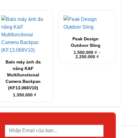
+
Peak Design
Outdoor Sling
+
1.500.000
₫
–
Khoảng
2.250.000
₫
giá:
Balo máy ảnh đa
từ
năng K&F
1.500.000 ₫
đến
Multifunctional
2.250.000 ₫
Camera Backpac
(KF13.066V10)
1.350.000
₫