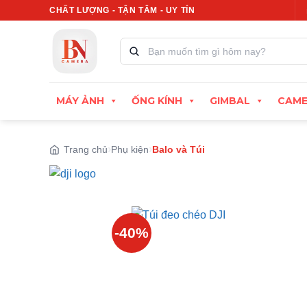
Bỏ
CHẤT LƯỢNG - TẬN TÂM - UY TÍN
Xuất hóa đơn VAT đầy đủ
Thu cũ đổi mới, đị
qua
nội
Tìm
kiếm
dung
sản
phẩm:
MÁY ẢNH
ỐNG KÍNH
GIMBAL
CAME
Trang chủ
Phụ kiện
Balo và Túi
-40%