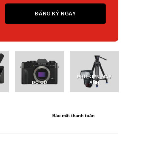
PHỤ KIỆN MÁY
ĐỒ CŨ
ẢNH
Bảo mật thanh toán