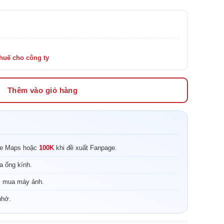
Thêm vào giỏ hàng
le Maps hoặc
100K
khi đề xuất Fanpage.
a ống kính.
i mua máy ảnh.
nhớ.