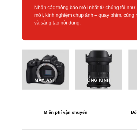
Nhận các thông báo mới nhất từ chúng tôi như 
mới, kinh nghiệm chụp ảnh – quay phim, cùng 
và sáng tạo nội dung.
MÁY ẢNH
ỐNG KÍNH
Miễn phí vận chuyển
Đổ