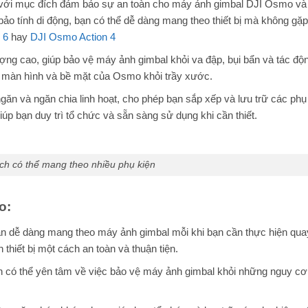
 với mục đích đảm bảo sự an toàn cho máy ảnh gimbal DJI Osmo và
bảo tính di động, bạn có thể dễ dàng mang theo thiết bị mà không gặ
 6
hay
DJI Osmo Action 4
lượng cao, giúp bảo vệ máy ảnh gimbal khỏi va đập, bụi bẩn và tác độ
ệ màn hình và bề mặt của Osmo khỏi trầy xước.
găn và ngăn chia linh hoạt, cho phép bạn sắp xếp và lưu trữ các phụ
úp bạn duy trì tổ chức và sẵn sàng sử dụng khi cần thiết.
uch có thể mang theo nhiều phụ kiện
o:
ạn dễ dàng mang theo máy ảnh gimbal mỗi khi bạn cần thực hiện qua
thiết bị một cách an toàn và thuận tiện.
ạn có thể yên tâm về việc bảo vệ máy ảnh gimbal khỏi những nguy cơ