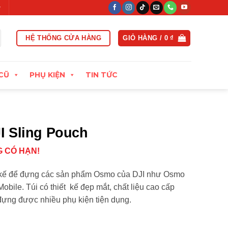
t trong vòng 15 ngày đầu
Xuất hóa đơn VAT đầy đủ
Thu cũ đổ
HỆ THỐNG CỬA HÀNG
GIỎ HÀNG /
0
₫
CŨ
PHỤ KIỆN
TIN TỨC
I Sling Pouch
 CÓ HẠN!
t kế để đựng các sản phẩm Osmo của DJI như Osmo
bile. Túi có thiết kế đẹp mắt, chất liệu cao cấp
ựng được nhiều phụ kiện tiện dụng.