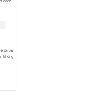
ột cách
ệ tối ưu
iện không