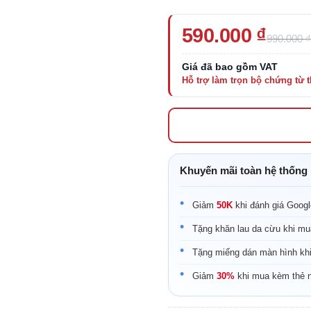
Giá
Giá
590.000
₫
990.000
₫
gốc
hiện
là:
tại
990.000 ₫.
là:
590.000 ₫.
Khuyến mãi toàn hệ thống
Giảm
50K
khi đánh giá Goog
Tặng khăn lau da cừu khi mu
Tặng miếng dán màn hình kh
Giảm
30%
khi mua kèm thẻ 