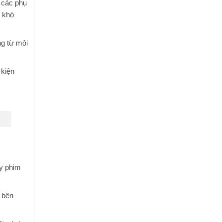
 các phụ
p khó
ng từ môi
 kiện
y phim
 bên