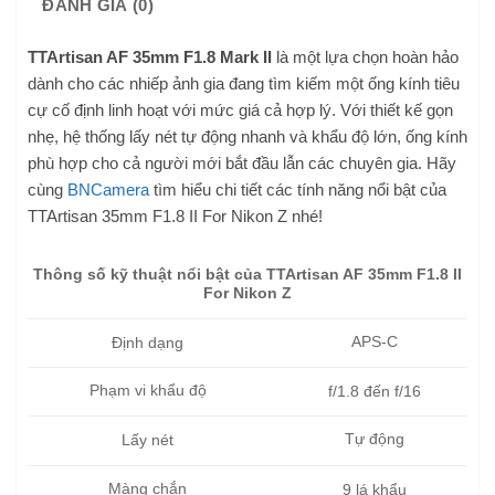
ĐÁNH GIÁ (0)
TTArtisan AF 35mm F1.8 Mark II
là một lựa chọn hoàn hảo
dành cho các nhiếp ảnh gia đang tìm kiếm một ống kính tiêu
cự cố định linh hoạt với mức giá cả hợp lý. Với thiết kế gọn
nhẹ, hệ thống lấy nét tự động nhanh và khẩu độ lớn, ống kính
phù hợp cho cả người mới bắt đầu lẫn các chuyên gia. Hãy
cùng
BNCamera
tìm hiểu chi tiết các tính năng nổi bật của
TTArtisan 35mm F1.8 II For Nikon Z nhé!
Thông số kỹ thuật nổi bật của TTArtisan AF 35mm F1.8 II
For Nikon Z
APS-C
Định dạng
Phạm vi khẩu độ
f/1.8 đến f/16
Tự động
Lấy nét
Màng chắn
9 lá khẩu