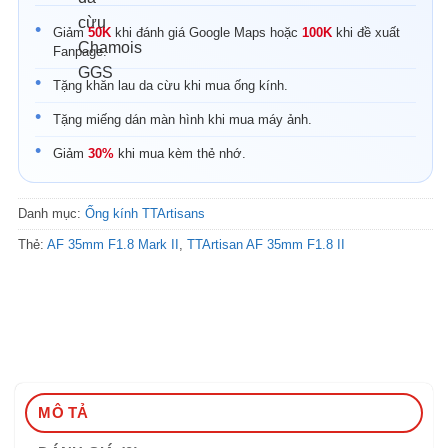
Giảm
50K
khi đánh giá Google Maps hoặc
100K
khi đề xuất
Fanpage.
Tặng khăn lau da cừu khi mua ống kính.
Tặng miếng dán màn hình khi mua máy ảnh.
Giảm
30%
khi mua kèm thẻ nhớ.
Danh mục:
Ống kính TTArtisans
Thẻ:
AF 35mm F1.8 Mark II
,
TTArtisan AF 35mm F1.8 II
MÔ TẢ