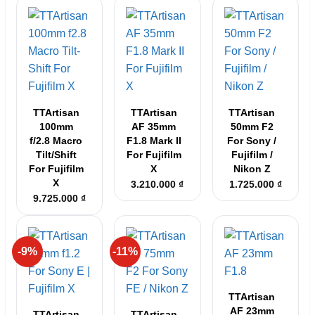
TTArtisan
TTArtisan
TTArtisan
100mm
AF 35mm
50mm F2
f/2.8 Macro
F1.8 Mark II
For Sony /
Tilt/Shift
For Fujifilm
Fujifilm /
For Fujifilm
X
Nikon Z
X
3.210.000
₫
1.725.000
₫
9.725.000
₫
-9%
-11%
TTArtisan
AF 23mm
TTArtisan
TTArtisan