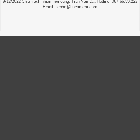
9/12/2022 Chịu trách nhiệm nội dung: Trần Văn Đạt Hotline: 087.66.99.222
Email: lienhe@bncamera.com