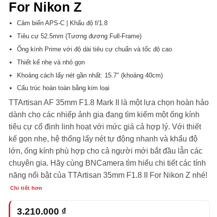
For Nikon Z
Cảm biến APS-C | Khẩu độ f/1.8
Tiêu cự 52.5mm (Tương đương Full-Frame)
Ống kính Prime với độ dài tiêu cự chuẩn và tốc độ cao
Thiết kế nhẹ và nhỏ gọn
Khoảng cách lấy nét gần nhất: 15.7″ (khoảng 40cm)
Cấu trúc hoàn toàn bằng kim loại
TTArtisan AF 35mm F1.8 Mark II là một lựa chọn hoàn hảo
dành cho các nhiếp ảnh gia đang tìm kiếm một ống kính
tiêu cự cố định linh hoạt với mức giá cả hợp lý. Với thiết
kế gọn nhẹ, hệ thống lấy nét tự động nhanh và khẩu độ
lớn, ống kính phù hợp cho cả người mới bắt đầu lẫn các
chuyên gia. Hãy cùng BNCamera tìm hiểu chi tiết các tính
năng nổi bật của TTArtisan 35mm F1.8 II For Nikon Z nhé!
Chi tiết hơn
3.210.000
₫