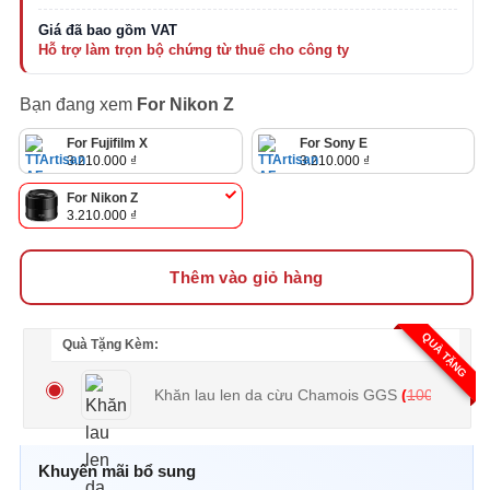
Bạn đang xem
For Nikon Z
For Fujifilm X
For Sony E
3.210.000
₫
3.210.000
₫
For Nikon Z
3.210.000
₫
Thêm vào giỏ hàng
QUÀ TẶNG
Quà Tặng Kèm:
Khăn lau len da cừu Chamois GGS
(
100.000
₫
Khuyến mãi bổ sung