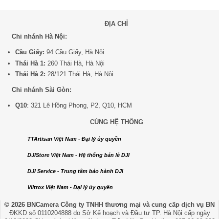
ĐỊA CHỈ
Chi nhánh Hà Nội:
Cầu Giấy:
94 Cầu Giấy, Hà Nội
Thái Hà 1:
260 Thái Hà, Hà Nội
Thái Hà 2:
28/121 Thái Hà, Hà Nội
Chi nhánh Sài Gòn:
Q10
: 321 Lê Hồng Phong, P2, Q10, HCM
CÙNG HỆ THỐNG
TTArtisan Việt Nam - Đại lý ủy quyền
DJIStore Việt Nam - Hệ thống bán lẻ DJI
DJI Service - Trung tâm bảo hành DJI
Viltrox Việt Nam - Đại lý ủy quyền
© 2026 BNCamera
Công ty TNHH thương mại và cung cấp dịch vụ BN
ĐKKD số 0110204888 do Sở Kế hoạch và Đầu tư TP. Hà Nội cấp ngày