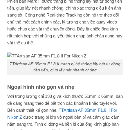
Phiên bản Mark II được trang bị hệ thống lấy nét tự động tiên
tiến, giúp lấy nét nhanh chóng, chính xác trong điều kiện ánh
sáng tốt. Công nghệ Real-time Tracking còn hỗ trợ theo dõi
chủ thể một cách chính xác, lý tưởng cho việc quay video
hoặc chụp các vật thể chuyển động. Đây là chiếc ống kính
rất thích hợp với những ai yêu thích chụp ảnh chân dung hay
vật thể cụ thể.
TTArtisan AF 35mm F1.8 II trang bị hệ thống lấy nét tự động
tiên tiến, giúp lấy nét nhanh chóng
Ngoại hình nhỏ gọn và nhẹ
Với trọng lượng chỉ 193 g và kích thước 51mm x 66mm, bạn
dễ dàng mang theo để bắt trọn các khoảnh khắc tuyệt vời.
Bên cạnh thiết kế gọn nhẹ,
TTArtisan AF 35mm F1.8 II For
Nikon Z
được trang bị lớp vỏ ngoài bền bỉ và cảm giác cầm
nắm sang trọ. Tính di động và bền bỉ của ống kính giúp bạn