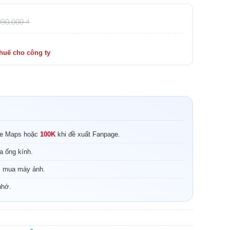
990.000
₫
le Maps hoặc
100K
khi đề xuất Fanpage.
a ống kính.
i mua máy ảnh.
nhớ.