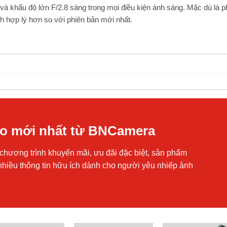
và khẩu độ lớn F/2.8 sáng trong mọi điều kiện ánh sáng. Mặc dù là p
nh hợp lý hơn so với phiên bản mới nhất.
áo mới nhất từ BNCamera
chương trình khuyến mãi, ưu đãi đặc biệt, sản phẩm
nhiều thông tin hữu ích dành cho người yêu nhiếp ảnh