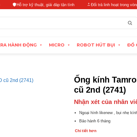
Hỗ trợ kỹ thuật, giải đáp tận tình
Đổi trả linh hoạt trong vòng 15 ngà
RA HÀNH ĐỘNG
MICRO
ROBOT HÚT BỤI
ĐỒ 
Ống kính Tamron
cũ 2nd (2741)
Nhận xét của nhân vi
Ngoại hình likenew , bụi nhẹ kín
Bảo hành 6 tháng
Chi tiết hơn