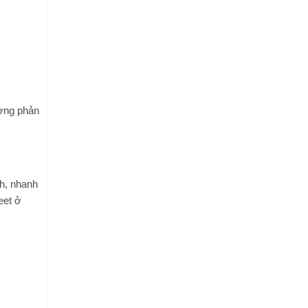
ương phản
nh, nhanh
eet ở