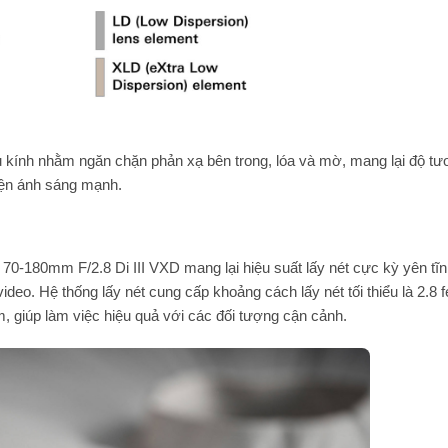
kính nhằm ngăn chặn phản xạ bên trong, lóa và mờ, mang lại độ t
iện ánh sáng mạnh.
70-180mm F/2.8 Di III VXD mang lại hiệu suất lấy nét cực kỳ yên tĩ
eo. Hệ thống lấy nét cung cấp khoảng cách lấy nét tối thiểu là 2.8 f
m, giúp làm việc hiệu quả với các đối tượng cận cảnh.