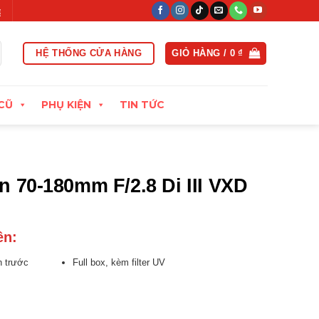
y đầu
Xuất hóa đơn VAT đầy đủ
Thu cũ đổi mới, định giá ca
HỆ THỐNG CỬA HÀNG
GIỎ HÀNG /
0
₫
CŨ
PHỤ KIỆN
TIN TỨC
 70-180mm F/2.8 Di III VXD
ên:
h trước
Full box, kèm filter UV