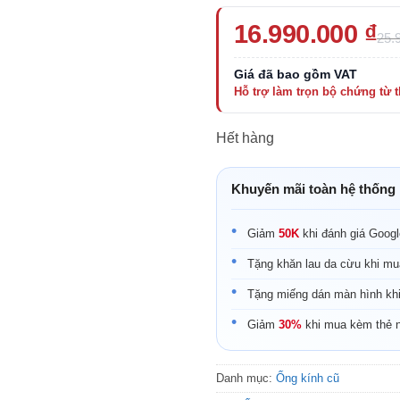
Giá
Giá
16.990.000
₫
25.
gốc
hiện
là:
tại
25.990.000 ₫.
là:
16.990.000 ₫.
Hết hàng
Khuyến mãi toàn hệ thống
Giảm
50K
khi đánh giá Goog
Tặng khăn lau da cừu khi mu
Tặng miếng dán màn hình kh
Giảm
30%
khi mua kèm thẻ 
Danh mục:
Ống kính cũ