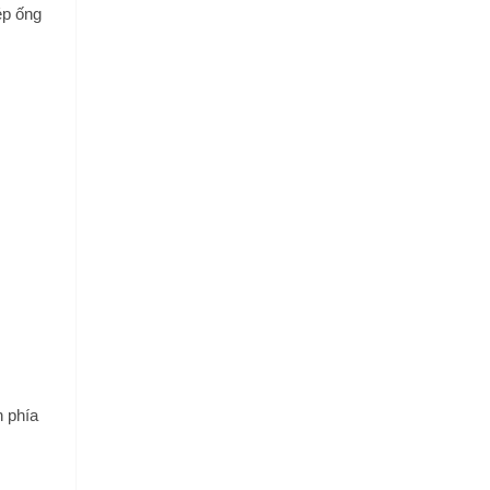
ép ống
h phía