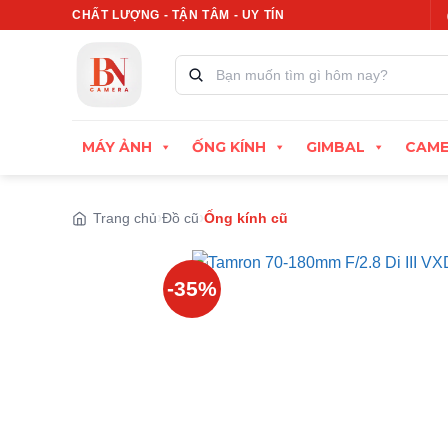
Bỏ
Xuất hóa đơn VAT đầy đủ
CHẤT LƯỢNG - TẬN TÂM - UY TÍN
Thu cũ đổi mới, định giá cao
qua
nội
Tìm
kiếm
dung
sản
phẩm:
MÁY ẢNH
ỐNG KÍNH
GIMBAL
CAME
Trang chủ
Đồ cũ
Ống kính cũ
-35%