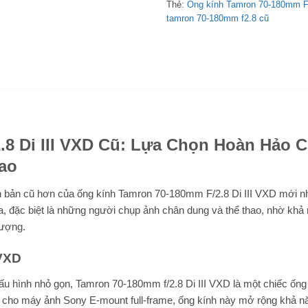
Thẻ:
Ống kính Tamron 70-180mm F
tamron 70-180mm f2.8 cũ
8 Di III VXD Cũ: Lựa Chọn Hoàn Hảo 
ao
n bản cũ hơn của ống kính Tamron 70-180mm F/2.8 Di III VXD mới nh
ia, đặc biệt là những người chụp ảnh chân dung và thể thao, nhờ khả
tượng.
 VXD
cấu hình nhỏ gọn, Tamron 70-180mm f/2.8 Di III VXD là một chiếc ống
ế cho máy ảnh Sony E-mount full-frame, ống kính này mở rộng khả n