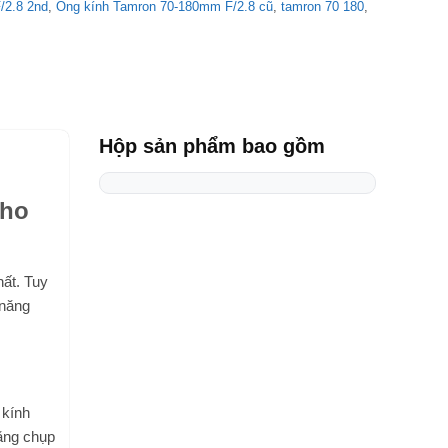
/2.8 2nd
,
Ống kính Tamron 70-180mm F/2.8 cũ
,
tamron 70 180
,
Hộp sản phẩm bao gồm
Cho
ất. Tuy
 năng
 kính
ăng chụp