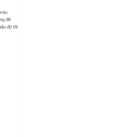
 màu
ụng để
ẩu độ tối