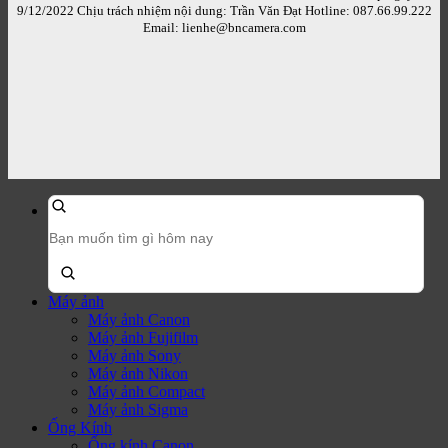
9/12/2022 Chịu trách nhiệm nội dung: Trần Văn Đạt Hotline: 087.66.99.222
Email: lienhe@bncamera.com
Tìm
kiếm
sản
phẩm:
Máy ảnh
Máy ảnh Canon
Máy ảnh Fujifilm
Máy ảnh Sony
Máy ảnh Nikon
Máy ảnh Compact
Máy ảnh Sigma
Ống Kính
Ống kính Canon