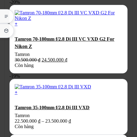
-20%
21.000.000 ₫
chọn
đến
có
27.000.000 ₫
thể
được
+
chọn
trên
trang
Tamron 70-180mm f/2.8 Di III VC VXD G2 For
sản
Nikon Z
phẩm
Tamron
Giá
Giá
30.500.000
₫
24.500.000
₫
gốc
hiện
Còn hàng
là:
tại
-19%
30.500.000 ₫.
là:
24.500.000 ₫.
+
Sản
phẩm
Tamron 35-100mm f/2.8 Di III VXD
này
có
Tamron
nhiều
Khoảng
22.500.000
₫
–
23.500.000
₫
biến
giá:
Còn hàng
thể.
từ
Các