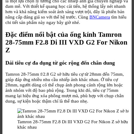
là một lựa chọn lý tưởng cho các nhiếp ảnh gia chuyên nghiệp và
đam mê. Với thiết kế quang học cải tiến, hệ thống lấy nét nhanh
hơn và khả năng kiểm soát ánh sáng vượt trội, đây là phiên bản
nâng cấp đáng giá so với thế hệ trước. Cùng
BNCamera
tìm hiểu
chi tiết sản phẩm này ngay bây giờ nhé.
Đặc điểm nổi bật của ống kính Tamron
28-75mm F2.8 Di III VXD G2 For Nikon
Z
Dải tiêu cự đa dụng từ góc rộng đến chân dung
Tamron 28-75mm f/2.8 G2 sở hữu tiêu cự từ 28mm đến 75mm,
giúp đáp ứng nhiều nhu cầu nhiếp ảnh khác nhau. Ở tiêu cự
28mm, người dùng có thể chụp ảnh phong cảnh rộng lớn hoặc
ảnh nhóm với độ bao phủ rộng. Trong khi đó, tiêu cự 75mm
mang lại hiệu ứng xóa phông mượt mà, phù hợp với chụp chân
dung, sự kiện hoặc thậm chí là thể thao nhẹ.
Tamron 28-75mm F2.8 Di III VXD G2 For Nikon Z sở hữu tiê
khác nhau