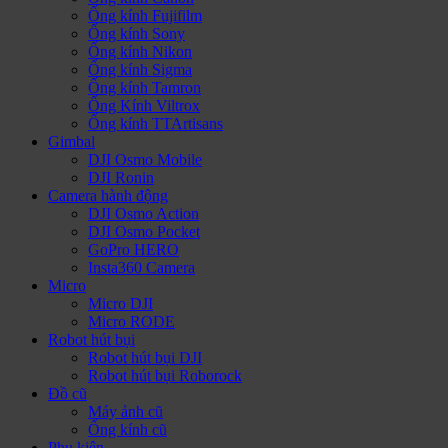
Ống kính Fujifilm
Ống kính Sony
Ống kính Nikon
Ống kính Sigma
Ống kính Tamron
Ống Kính Viltrox
Ống kính TTArtisans
Gimbal
DJI Osmo Mobile
DJI Ronin
Camera hành động
DJI Osmo Action
DJI Osmo Pocket
GoPro HERO
Insta360 Camera
Micro
Micro DJI
Micro RODE
Robot hút bụi
Robot hút bụi DJI
Robot hút bụi Roborock
Đồ cũ
Máy ảnh cũ
Ống kính cũ
Phụ kiện