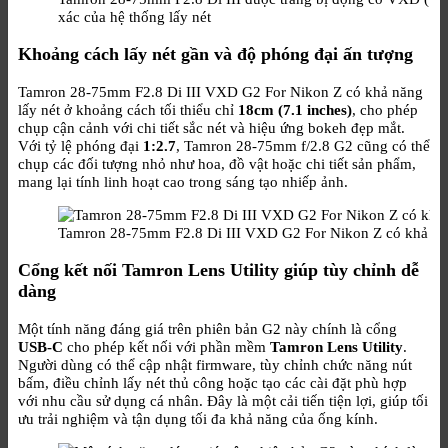
xác của hệ thống lấy nét
Khoảng cách lấy nét gần và độ phóng đại ấn tượng
Tamron 28-75mm F2.8 Di III VXD G2 For Nikon Z có khả năng
lấy nét ở khoảng cách tối thiểu chỉ
18cm (7.1 inches)
, cho phép
chụp cận cảnh với chi tiết sắc nét và hiệu ứng bokeh đẹp mắt.
Với tỷ lệ phóng đại
1:2.7
, Tamron 28-75mm f/2.8 G2 cũng có thể
chụp các đối tượng nhỏ như hoa, đồ vật hoặc chi tiết sản phẩm,
mang lại tính linh hoạt cao trong sáng tạo nhiếp ảnh.
Tamron 28-75mm F2.8 Di III VXD G2 For Nikon Z có khả năng 
Cổng kết nối Tamron Lens Utility giúp tùy chỉnh dễ
dàng
Một tính năng đáng giá trên phiên bản G2 này chính là cổng
USB-C
cho phép kết nối với phần mềm
Tamron Lens Utility
.
Người dùng có thể cập nhật firmware, tùy chỉnh chức năng nút
bấm, điều chỉnh lấy nét thủ công hoặc tạo các cài đặt phù hợp
với nhu cầu sử dụng cá nhân. Đây là một cải tiến tiện lợi, giúp tối
ưu trải nghiệm và tận dụng tối đa khả năng của ống kính.