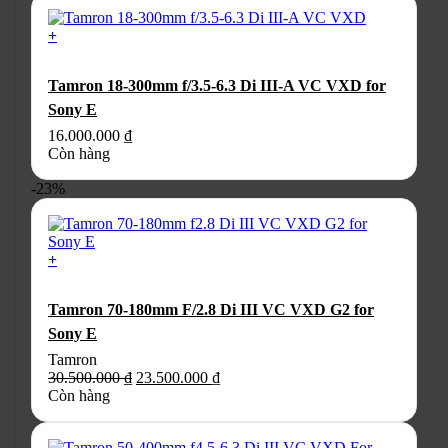
22.500.000 ₫
tùy
đến
chọn
+
23.500.000 ₫
có
thể
Tamron 18-300mm f/3.5-6.3 Di III-A VC VXD for
được
chọn
Sony E
trên
16.000.000
₫
trang
Còn hàng
sản
phẩm
-23%
+
Tamron 70-180mm F/2.8 Di III VC VXD G2 for
Sony E
Tamron
Giá
Giá
30.500.000
₫
23.500.000
₫
gốc
hiện
Còn hàng
là:
tại
30.500.000 ₫.
là: