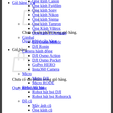
Ống kính Canon
Giỏ hàng /
0
₫
Ống kính Fujifilm
Ống kính Sony
Ống kính Nikon
Ống kính Sigma
Ống kính Tamron
Ống Kính Viltrox
Chưa có sản phẩm trong giỏ hàng.
Ống kính TTArtisans
Gimbal
Quay trở lại cửa hàng
DJI Osmo Mobile
DJI Ronin
Giỏ hàng
Camera hành động
DJI Osmo Action
DJI Osmo Pocket
GoPro HERO
Insta360 Camera
Micro
Micro DJI
Chưa có sản phẩm trong giỏ hàng.
Micro RODE
Robot hút bụi
Quay trở lại cửa hàng
Robot hút bụi DJI
Robot hút bụi Roborock
Đồ cũ
Máy ảnh cũ
Ống kính cũ