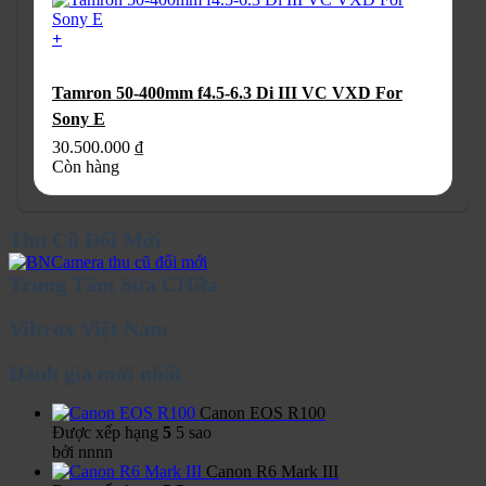
23.500.000 ₫.
+
Tamron 50-400mm f4.5-6.3 Di III VC VXD For
Sony E
30.500.000
₫
Còn hàng
Thu Cũ Đổi Mới
Trung Tâm Sửa CHữa
Viltrox Việt Nam
Đánh giá mới nhất
Canon EOS R100
Được xếp hạng
5
5 sao
bởi nnnn
Canon R6 Mark III