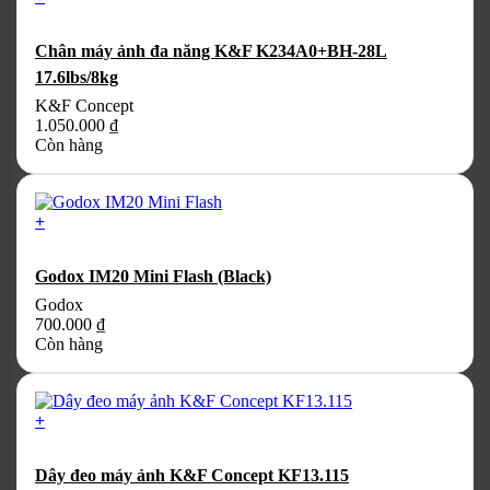
Chân máy ảnh đa năng K&F K234A0+BH-28L
17.6lbs/8kg
K&F Concept
1.050.000
₫
Còn hàng
+
Godox IM20 Mini Flash (Black)
Godox
700.000
₫
Còn hàng
+
Dây đeo máy ảnh K&F Concept KF13.115