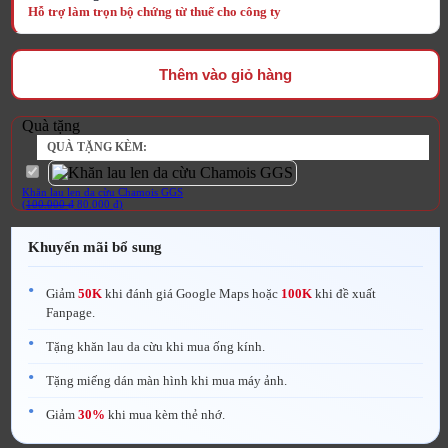
17.500.000 ₫.
Thêm vào giỏ hàng
Quà tặng
QUÀ TẶNG KÈM:
Khăn lau len da cừu Chamois GGS
Giá gốc là: 100.000 ₫.
Giá hiện tại là: 80.000 ₫.
(
100.000
₫
80.000
₫
)
Khuyến mãi bổ sung
Giảm
50K
khi đánh giá Google Maps hoặc
100K
khi đề xuất
Fanpage.
Tặng khăn lau da cừu khi mua ống kính.
Tặng miếng dán màn hình khi mua máy ảnh.
Giảm
30%
khi mua kèm thẻ nhớ.