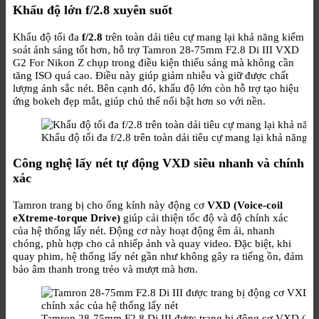
Khẩu độ lớn f/2.8 xuyên suốt
Khẩu độ tối đa
f/2.8
trên toàn dải tiêu cự mang lại khả năng kiểm
soát ánh sáng tốt hơn, hỗ trợ Tamron 28-75mm F2.8 Di III VXD
G2 For Nikon Z chụp trong điều kiện thiếu sáng mà không cần
tăng ISO quá cao. Điều này giúp giảm nhiễu và giữ được chất
lượng ảnh sắc nét. Bên cạnh đó, khẩu độ lớn còn hỗ trợ tạo hiệu
ứng bokeh đẹp mắt, giúp chủ thể nổi bật hơn so với nền.
Khẩu độ tối đa f/2.8 trên toàn dải tiêu cự mang lại khả năng k
Công nghệ lấy nét tự động VXD siêu nhanh và chính
xác
Tamron trang bị cho ống kính này động cơ
VXD (Voice-coil
eXtreme-torque Drive)
giúp cải thiện tốc độ và độ chính xác
của hệ thống lấy nét. Động cơ này hoạt động êm ái, nhanh
chóng, phù hợp cho cả nhiếp ảnh và quay video. Đặc biệt, khi
quay phim, hệ thống lấy nét gần như không gây ra tiếng ồn, đảm
bảo âm thanh trong trẻo và mượt mà hơn.
Tamron 28-75mm F2.8 Di III được trang bị động cơ VXD (Voice