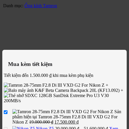
Danh mục:
Ống kính Tamron
Mua kèm tiết kiệm
Tiết kiệm đến
1.500.000
₫
khi mua kèm phụ kiện
+
+
Sản
phẩm hiện tại
Tamron 28-75mm F2.8 Di III VXD G2 For
Giá
Giá
Nikon Z
19.000.000
₫
17.500.000
₫
gốc
hiện
Khoảng
Nikon Z5
20.000.000
₫
–
51.600.000
₫
Xem