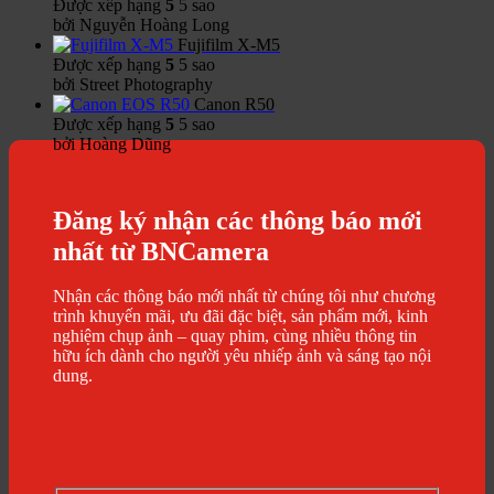
Được xếp hạng
5
5 sao
bởi Nguyễn Hoàng Long
Fujifilm X-M5
Được xếp hạng
5
5 sao
bởi Street Photography
Canon R50
Được xếp hạng
5
5 sao
bởi Hoàng Dũng
Đăng ký nhận các thông báo mới
nhất từ BNCamera
Nhận các thông báo mới nhất từ chúng tôi như chương
trình khuyến mãi, ưu đãi đặc biệt, sản phẩm mới, kinh
nghiệm chụp ảnh – quay phim, cùng nhiều thông tin
hữu ích dành cho người yêu nhiếp ảnh và sáng tạo nội
dung.