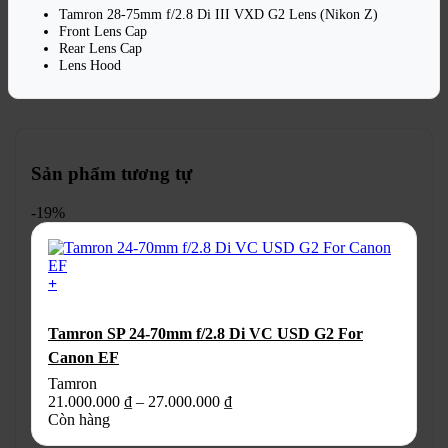
Tamron 28-75mm f/2.8 Di III VXD G2 Lens (Nikon Z)
Front Lens Cap
Rear Lens Cap
Lens Hood
Sản phẩm tương tự
-19%
+
Sản
phẩm
Tamron SP 24-70mm f/2.8 Di VC USD G2 For
này
có
Canon EF
nhiều
Tamron
biến
Khoảng
21.000.000
₫
–
27.000.000
₫
thể.
giá:
Còn hàng
Các
từ
tùy