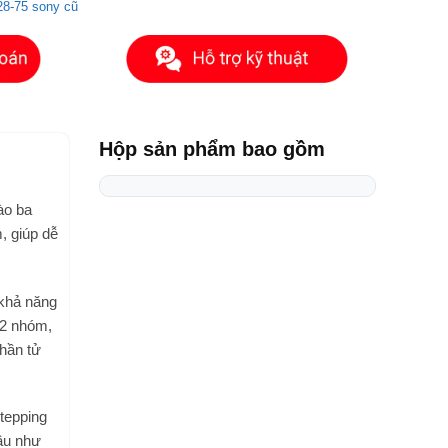
28-75 sony cũ
Hộp sản phẩm bao gồm
ào ba
, giúp dễ
 khả năng
12 nhóm,
hần tử
tepping
hầu như