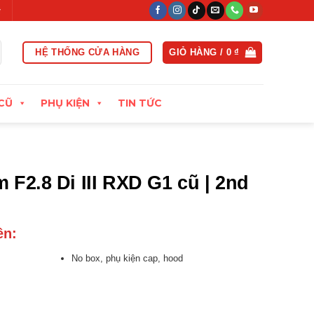
ong vòng 15 ngày đầu
Xuất hóa đơn VAT đầy đủ
Thu cũ đổi mớ
HỆ THỐNG CỬA HÀNG
GIỎ HÀNG /
0
₫
CŨ
PHỤ KIỆN
TIN TỨC
F2.8 Di III RXD G1 cũ | 2nd
ên:
No box, phụ kiện cap, hood