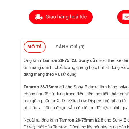
MÔ TẢ
ĐÁNH GIÁ (0)
Ống kính
Tamron 28-75 f2.8 Sony cũ
được thiết kế dàn
tính năng chính: chất lượng quang học, tính di động và 
dàng mang theo và sử dụng.
Tamron 28-75mm cũ
cho Sony E được làm bằng polycar
chống ẩm để sử dụng trong điều kiện thời tiết khắc ngh
bao gồm phần tử XLD (eXtra Low Dispersion), phần tử L
phi cầu lai, tất cả được sắp xếp tối ưu để hiệu chỉnh qu
Ngoài ra, ống kính
Tamron 28-75mm f/2.8
cho Sony E cò
Drive) mới của Tamron. Động cơ lấy nét này cung cấp k