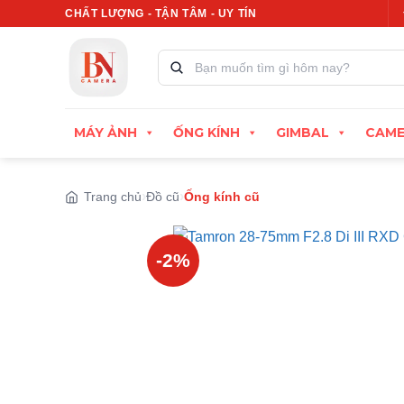
Bỏ
CHẤT LƯỢNG - TẬN TÂM - UY TÍN
Xuất hóa đơn VAT đầy đủ
Thu cũ đổi mới, định g
qua
nội
Tìm
kiếm
dung
sản
phẩm:
MÁY ẢNH
ỐNG KÍNH
GIMBAL
CAME
Trang chủ
Đồ cũ
Ống kính cũ
-2%