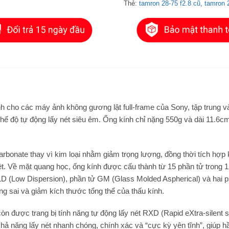
Thẻ:
tamron 28-75 f2.8 cũ
,
tamron 
h cho các máy ảnh không gương lật full-frame của Sony, tập trung v
chế độ tự động lấy nét siêu êm. Ống kính chỉ nặng 550g và dài 11.6cm
bonate thay vì kim loại nhằm giảm trọng lượng, đồng thời tích hợp
iệt. Về mặt quang học, ống kính được cấu thành từ 15 phần tử trong 
D (Low Dispersion), phần tử GM (Glass Molded Aspherical) và hai p
ang sai và giảm kích thước tổng thể của thấu kính.
n được trang bị tính năng tự động lấy nét RXD (Rapid eXtra-silent s
hả năng lấy nét nhanh chóng, chính xác và “cực kỳ yên tĩnh”, giúp 