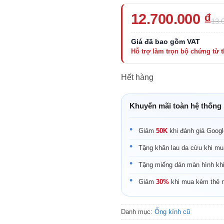
Giá
Giá
12.700.000
₫
13.
gốc
hiện
là:
tại
13.000.000 ₫.
là:
12.700.000 ₫.
Hết hàng
Khuyến mãi toàn hệ thống
Giảm
50K
khi đánh giá Goog
Tặng khăn lau da cừu khi mu
Tặng miếng dán màn hình kh
Giảm
30%
khi mua kèm thẻ 
Danh mục:
Ống kính cũ