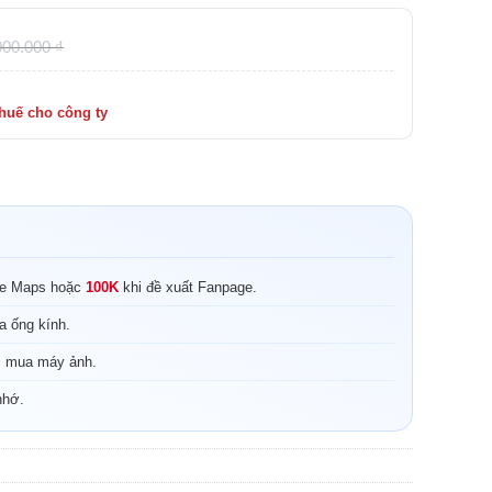
000.000
₫
le Maps hoặc
100K
khi đề xuất Fanpage.
a ống kính.
i mua máy ảnh.
nhớ.