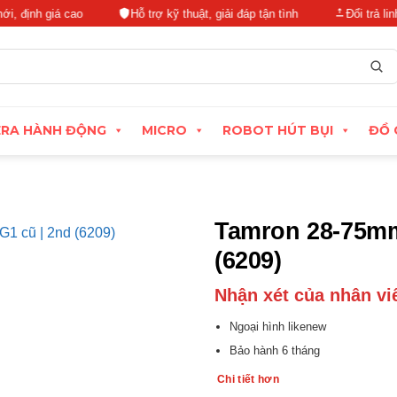
iá cao
Hỗ trợ kỹ thuật, giải đáp tận tình
Đổi trả linh hoạt tr
RA HÀNH ĐỘNG
MICRO
ROBOT HÚT BỤI
ĐỒ 
Tamron 28-75mm 
(6209)
Nhận xét của nhân vi
Ngoại hình likenew
Bảo hành 6 tháng
Chi tiết hơn