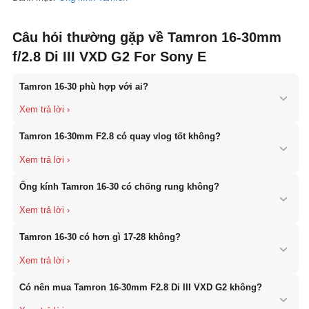
Câu hỏi thường gặp về Tamron 16-30mm
f/2.8 Di III VXD G2 For Sony E
Tamron 16-30 phù hợp với ai?
Phù hợp với người chụp phong cảnh, kiến trúc, vlog và content
Tamron 16-30mm F2.8 có quay vlog tốt không?
creator.
Tamron 16-30mm F2.8 có quay vlog tốt không?
Ống kính Tamron 16-30 có chống rung không?
Không, cần kết hợp body có IBIS để ổn định hơn.
Tamron 16-30 có hơn gì 17-28 không?
Có, góc rộng hơn (16mm) và lấy nét nhanh hơn nhờ VXD.
Có nên mua Tamron 16-30mm F2.8 Di III VXD G2 không?