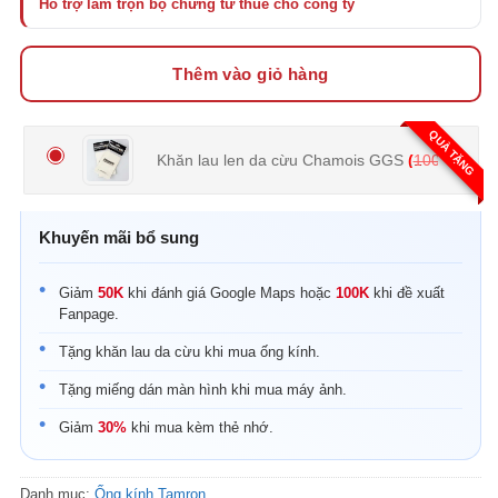
Thêm vào giỏ hàng
QUÀ TẶNG
Khăn lau len da cừu Chamois GGS
(
100.000
₫
Khuyến mãi bổ sung
Giảm
50K
khi đánh giá Google Maps hoặc
100K
khi đề xuất
Fanpage.
Tặng khăn lau da cừu khi mua ống kính.
Tặng miếng dán màn hình khi mua máy ảnh.
Giảm
30%
khi mua kèm thẻ nhớ.
Danh mục:
Ống kính Tamron