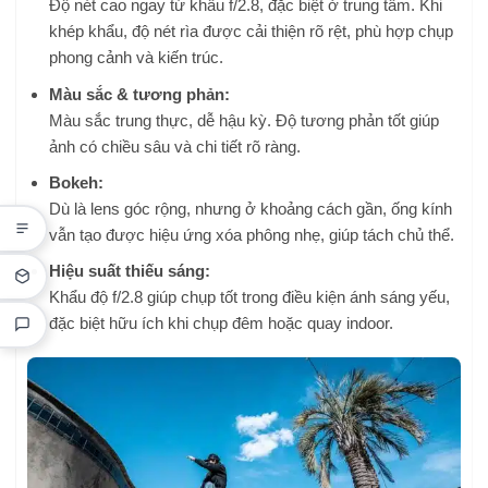
Độ nét cao ngay từ khẩu f/2.8, đặc biệt ở trung tâm. Khi
khép khẩu, độ nét rìa được cải thiện rõ rệt, phù hợp chụp
phong cảnh và kiến trúc.
Màu sắc & tương phản:
Màu sắc trung thực, dễ hậu kỳ. Độ tương phản tốt giúp
ảnh có chiều sâu và chi tiết rõ ràng.
Bokeh:
Dù là lens góc rộng, nhưng ở khoảng cách gần, ống kính
vẫn tạo được hiệu ứng xóa phông nhẹ, giúp tách chủ thể.
Hiệu suất thiếu sáng:
Khẩu độ f/2.8 giúp chụp tốt trong điều kiện ánh sáng yếu,
đặc biệt hữu ích khi chụp đêm hoặc quay indoor.