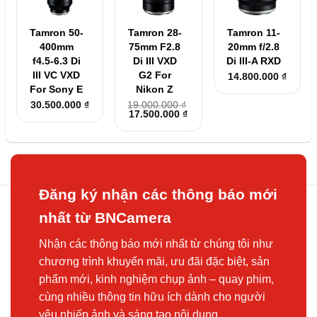
Tamron 50-
Tamron 28-
Tamron 11-
400mm
75mm F2.8
20mm f/2.8
f4.5-6.3 Di
Di III VXD
Di III-A RXD
III VC VXD
G2 For
14.800.000
₫
For Sony E
Nikon Z
30.500.000
₫
19.000.000
₫
Giá
Giá
17.500.000
₫
gốc
hiện
là:
tại
19.000.000 ₫.
là:
17.500.000 ₫.
Đăng ký nhận các thông báo mới
nhất từ BNCamera
Nhận các thông báo mới nhất từ chúng tôi như
chương trình khuyến mãi, ưu đãi đặc biệt, sản
phẩm mới, kinh nghiệm chụp ảnh – quay phim,
cùng nhiều thông tin hữu ích dành cho người
yêu nhiếp ảnh và sáng tạo nội dung.