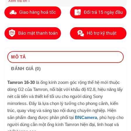
Nếu bạn cần lens góc rộng hiện đại, đa dụng thì đây là lựa chọn
rất đáng mua.
MÔ TẢ
ĐÁNH GIÁ (0)
Tamron 16-30
là ống kính zoom góc rộng thế hệ mới thuộc
dòng G2 của Tamron, nổi bật với khẩu độ f/2.8, hiệu năng lấy
nét cải tiến và thiết kế tối ưu cho người dùng Sony
mirrorless. Đây là lựa chọn lý tưởng cho phong cảnh, kiến
trúc, quay vlog và sáng tạo nội dung chuyên nghiệp. Hiện
sản phẩm đang được phân phối tại
BNCamera
, phù hợp cho
người dùng cần một ống kính Tamron hiện đại, linh hoạt và