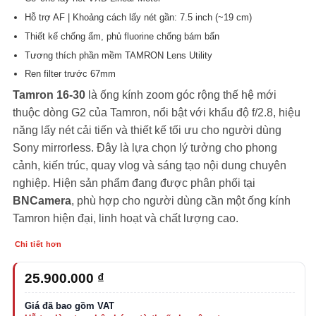
Hỗ trợ AF | Khoảng cách lấy nét gần: 7.5 inch (~19 cm)
Thiết kế chống ẩm, phủ fluorine chống bám bẩn
Tương thích phần mềm TAMRON Lens Utility
Ren filter trước 67mm
Tamron 16-30
là ống kính zoom góc rộng thế hệ mới
thuộc dòng G2 của Tamron, nổi bật với khẩu độ f/2.8, hiệu
năng lấy nét cải tiến và thiết kế tối ưu cho người dùng
Sony mirrorless. Đây là lựa chọn lý tưởng cho phong
cảnh, kiến trúc, quay vlog và sáng tạo nội dung chuyên
nghiệp. Hiện sản phẩm đang được phân phối tại
BNCamera
, phù hợp cho người dùng cần một ống kính
Tamron hiện đại, linh hoạt và chất lượng cao.
Chi tiết hơn
25.900.000
₫