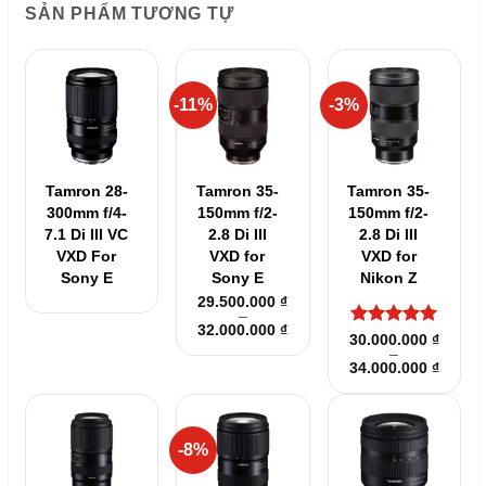
SẢN PHẨM TƯƠNG TỰ
-11%
-3%
Tamron 28-
Tamron 35-
Tamron 35-
300mm f/4-
150mm f/2-
150mm f/2-
7.1 Di III VC
2.8 Di III
2.8 Di III
VXD For
VXD for
VXD for
Sony E
Sony E
Nikon Z
29.500.000
₫
–
Khoảng
32.000.000
₫
Được xếp
30.000.000
₫
giá:
–
hạng
5
5
từ
Khoản
34.000.000
₫
29.500.000 ₫
sao
giá:
đến
từ
32.000.000 ₫
30.000
đến
34.000
-8%