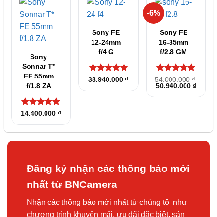
4.800.000 ₫.
-6%
Sony FE
Sony FE
12-24mm
16-35mm
f/4 G
f/2.8 GM
Sony
Sonnar T*
FE 55mm
Được xếp
Được xếp
38.940.000
₫
54.000.000
₫
Giá
Giá
f/1.8 ZA
50.940.000
₫
hạng
5
5
hạng
5
5
gốc
hiện
sao
sao
là:
tại
54.000.000 ₫.
là:
50.940
Được xếp
14.400.000
₫
hạng
5
5
sao
Đăng ký nhận các thông báo mới
nhất từ BNCamera
Nhận các thông báo mới nhất từ chúng tôi như
chương trình khuyến mãi, ưu đãi đặc biệt, sản