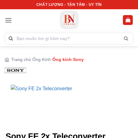
Bỏ
CHẤT LƯỢNG - TẬN TÂM - UY TÍN
qua
nội
dung
Tìm
kiếm
sản
phẩm:
Trang chủ
Ống Kính
Ống kính Sony
Sony FE 2x Teleconverter