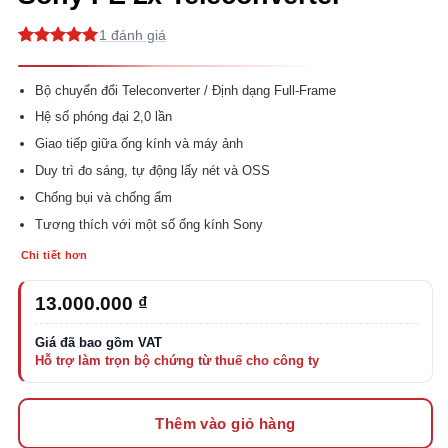
1
5
1
trên 5
dựa trên
đánh giá
Bộ chuyển đổi Teleconverter / Định dạng Full-Frame
Hệ số phóng đại 2,0 lần
Giao tiếp giữa ống kính và máy ảnh
Duy trì đo sáng, tự động lấy nét và OSS
Chống bụi và chống ẩm
Tương thích với một số ống kính Sony
Chi tiết hơn
13.000.000
₫
Thêm vào giỏ hàng