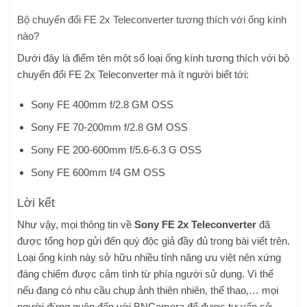
Bộ chuyển đổi FE 2x Teleconverter tương thích với ống kính
nào?
Dưới đây là điểm tên một số loại ống kính tương thích với bộ
chuyển đổi FE 2x Teleconverter mà ít người biết tới:
Sony FE 400mm f/2.8 GM OSS
Sony FE 70-200mm f/2.8 GM OSS
Sony FE 200-600mm f/5.6-6.3 G OSS
Sony FE 600mm f/4 GM OSS
Lời kết
Như vậy, mọi thông tin về
Sony FE 2x Teleconverter
đã
được tổng hợp gửi đến quý độc giả đầy đủ trong bài viết trên.
Loại ống kính này sở hữu nhiều tính năng ưu việt nên xứng
đáng chiếm được cảm tình từ phía người sử dụng. Vì thế
nếu đang có nhu cầu chụp ảnh thiên nhiên, thể thao,… mọi
người đừng quên đến với BNCamera để được tư vấn sở