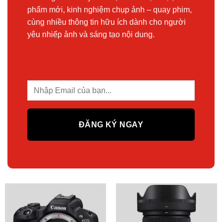
phẩm mới, kinh nghiệm chụp ảnh – quay phim,
cùng nhiều thông tin hữu ích dành cho người
yêu nhiếp ảnh và sáng tạo nội dung.