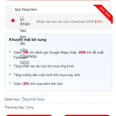
QUÀ TẶNG
Quà Tặng Kèm:
Khăn lau len da cừu Chamois GGS
(
100.000
₫
Khuyến mãi bổ sung
Giảm
50K
khi đánh giá Google Maps hoặc
100K
khi đề xuất
Fanpage.
Tặng khăn lau da cừu khi mua ống kính.
Tặng miếng dán màn hình khi mua máy ảnh.
Giảm
30%
khi mua kèm thẻ nhớ.
Danh mục:
Ống kính Sony
Thương hiệu:
Sony