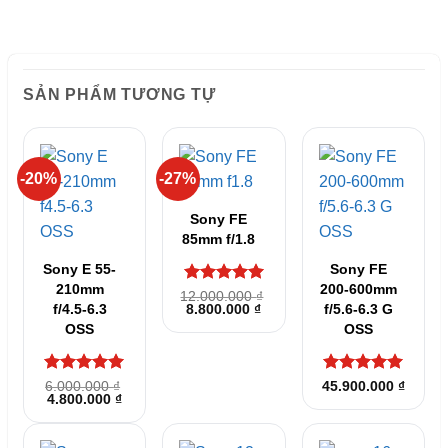
SẢN PHẨM TƯƠNG TỰ
-20%
-27%
Sony FE
85mm f/1.8
Sony E 55-
Sony FE
210mm
200-600mm
Được xếp
12.000.000
₫
Giá
Giá
f/4.5-6.3
8.800.000
₫
f/5.6-6.3 G
hạng
5
5
gốc
hiện
sao
OSS
OSS
là:
tại
12.000.000 ₫.
là:
8.800.000 ₫.
Được xếp
Được xếp
6.000.000
₫
45.900.000
₫
Giá
Giá
4.800.000
₫
hạng
5
5
hạng
5
5
gốc
hiện
sao
sao
là:
tại
6.000.000 ₫.
là: