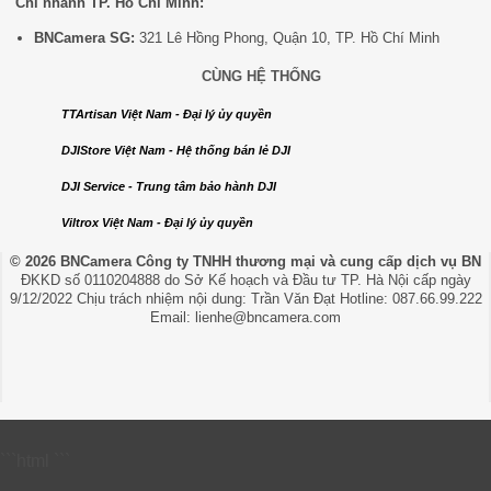
Chi nhánh TP. Hồ Chí Minh:
BNCamera SG:
321 Lê Hồng Phong, Quận 10, TP. Hồ Chí Minh
CÙNG HỆ THỐNG
TTArtisan Việt Nam - Đại lý ủy quyền
DJIStore Việt Nam - Hệ thống bán lẻ DJI
DJI Service - Trung tâm bảo hành DJI
Viltrox Việt Nam - Đại lý ủy quyền
© 2026 BNCamera
Công ty TNHH thương mại và cung cấp dịch vụ BN
ĐKKD số 0110204888 do Sở Kế hoạch và Đầu tư TP. Hà Nội cấp ngày
9/12/2022 Chịu trách nhiệm nội dung: Trần Văn Đạt Hotline: 087.66.99.222
Email: lienhe@bncamera.com
```html
```